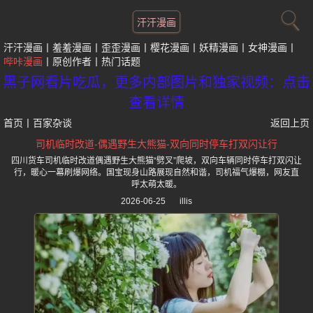
汗汗漫画
汗汗漫画
羞羞漫画
歪歪漫画
樱花漫画
妖精漫画
女神漫画
哔咔漫画
原创作者
热门话题
黑子网看片吃瓜，更多内部图片和独家视频：点击
查看详情
首页
丨
百家杂谈
返回上页
司机临时改道-偶遇野生大熊猫-双向同时停车打双闪让行
四川货车司机临时改道偶遇野生大熊猫“劈叉”爬坡，双向车辆同时停车打双闪让
行，暖心一幕刷爆网络。国宝现身山路展现自然和谐，司机福气爆棚，网友直
呼太萌太暖。
2026-06-25
illis