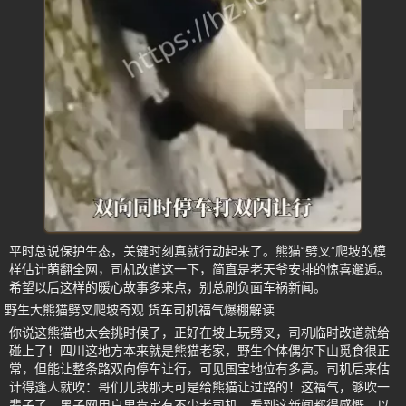
平时总说保护生态，关键时刻真就行动起来了。熊猫“劈叉”爬坡的模
样估计萌翻全网，司机改道这一下，简直是老天爷安排的惊喜邂逅。
希望以后这样的暖心故事多来点，别总刷负面车祸新闻。
野生大熊猫劈叉爬坡奇观 货车司机福气爆棚解读
你说这熊猫也太会挑时候了，正好在坡上玩劈叉，司机临时改道就给
碰上了！四川这地方本来就是熊猫老家，野生个体偶尔下山觅食很正
常，但能让整条路双向停车让行，可见国宝地位有多高。司机后来估
计得逢人就吹：哥们儿我那天可是给熊猫让过路的！这福气，够吹一
辈子了。黑子网用户里肯定有不少老司机，看到这新闻都得感慨，以