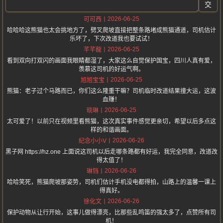
交
2026-06-25
可可西
哈哈哈这熊猫也太会挑地方了，劈叉爬坡直接把整条路堵成熊猫通道，司机估计
乐坏了，下次改道我也要试试！
2026-06-25
芊芊龍
看到双向打双闪的画面我眼睛都湿了，大家这么自觉保护国宝，四川人真有爱，
羡慕这司机的好运气啊。
2026-06-25
旭旭宝宝
熊猫：老子过个马路而已，你们这么隆重干嘛？司机临时改道结果撞大运，这波
血赚！
2026-06-25
晓琳
太可爱了！以前只在视频里看熊猫，这次真实事件感觉更亲切，希望以后多点这
样的和谐画面。
2026-06-26
纪念小小V
黑子网 https://hz.one 上面说这司机以后走哪条路都有好运，我完全同意，改道改
得太值了！
2026-06-26
琳铛
哈哈笑死，熊猫爬坡那姿势，司机们估计手机没电都得拍，山路上的温馨一课上
得真好。
2026-06-26
徐化文
保护动物从让行开始，这事儿做得漂亮，比那些乱鸣笛的强太多了，点赞所有司
机！