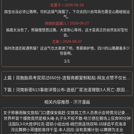
2026-06-26
车厘子
国宝出没必须让路啊，司机这福气我服了，下次去四川自驾我也要走山路碰碰运
气。
2026-06-27
奔跑的晶骡儿
画面太治愈了，熊猫慢悠悠过路，大家耐心等待，这才是真正的自然友好型社
会。
2026-06-27
尤美
临时改道还能遇熊猫？这运气也太离谱了吧，羡慕嫉妒恨，四川的山路藏着多少
惊喜啊。
1/1
双胞胎高考双双过650分-连智商都复制粘贴-网友点赞不仅长得像
河南新密613事故详情公布-造纸厂浆池清理致3人死亡-原因正在调查
相关内容推荐 - 汗汗漫画
女子称暴雨躲文旅局门口遭保安驱赶-文旅局工作人员表示会将情况记录并反馈
世界杯首个爆款竟然是根头绳-丸子头不松不散-哈兰德在赛场上狂奔90分钟
法国队3-0大胜伊拉克-提前小组出线-姆巴佩连场双响-16球追平克洛泽
河北舞狮小哥撞脸易烊千玺-本人回应-没有直播计划-以舞狮为主业