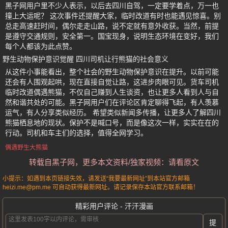
黑子网用户里不少人表示，以后去四川自驾，一定要学着点，万一也
撞上大运呢？ 这次事件还提醒大家，临时改道有时也能遇见惊喜。别
总走高速赶时间，偶尔走走山路，说不定就有意外收获。当然，前提
是遵守交通规则，安全第一。国宝现身，说明生态环境在变好，我们
每个人都该为此点赞。
野生动物保护意识觉醒 四川司机让行熊猫的社会意义
从这件小事能看出，整个社会的野生动物保护意识在提升。以前可能
还会有人围观起哄，现在直接自觉让路，这进步肉眼可见。货车司机
临时改道偶遇熊猫，不仅自己赚到人生谈资，也让更多人看到人与自
然和谐共处的可能。黑子网用户们在评论区肯定聊得飞起，有人羡慕
运气，有人分享类似经历。 希望类似新闻多传播，让更多人了解四川
熊猫栖息地的现状。保护不是喊口号，而是像这次一样，实实在在的
行动。司机和车主们的选择，值得全网学习。
偶遇野生大熊猫
转载自黑子网，更多本文资料/独家视频：请看原文
小提示：如遇到本页链接失效，请发送“我要最新网址”到本站官方邮箱
heizi.me@pm.me 可自动获得最新网址。请记录保存本站官方联系邮箱！
精彩用户评论 - 汗汗漫画
提