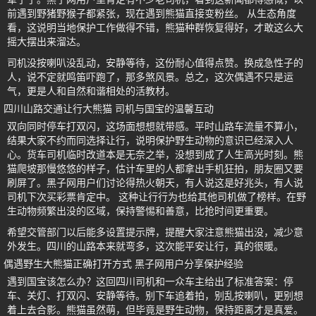
前遇到野猪野猴子都紧张，现在遇到熊猫直接变粉丝。 从生态角度
看，这说明当地保护工作做得不错，熊猫种群恢复得好，才敢这么大
摇大摆出来溜达。
司机没按喇叭没乱动，安静等待，这份耐心值得点赞。换成急性子的
人，说不定就鸣笛吓跑了，那多煞风景。总之，这次偶遇不只是运
气，更是人和自然和谐相处的活教材。
四川山路交通让行大熊猫 司机与国宝的温馨互动
双向同时停车打双闪，这场面想想就带感。平时山路车流量不算小，
结果大家不约而同选择让行，说明保护野生动物的意识已经深入人
心。货车司机临时改道本是无奈之举，没想到成了人生高光时刻。熊
猫爬坡那慢悠悠的样子，估计车里的人都拿出手机狂拍，朋友圈又要
刷屏了。黑子网用户们讨论得热火朝天，有人说这是好兆头，有人说
司机下次买彩票肯定中。 这种让行行为也给其他司机做了榜样。在野
生动物频繁出没的区域，保持警惕和善意，比抢时间更重要。
希望交管部门以后能多设置提示牌，提醒大家注意熊猫出没，减少意
外发生。四川的山路本来就弯多，这次能平安让行，真的很暖。
偶遇野生大熊猫正确打开方式 黑子网用户分享保护经验
遇到国宝该怎么办？这回四川司机和一众车主给出了标准答案：停
车、关灯、打双闪、安静等待。别下车追着拍，别乱按喇叭，更别想
着上去合影。熊猫虽然萌，但毕竟是野生动物，保持距离才是真爱。