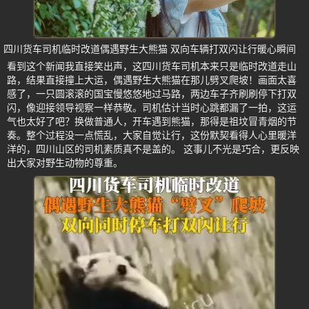
四川货车司机临时改道偶遇野生大熊猫 双向车辆打双闪让行暖心瞬间
看到这个新闻我直接笑出声，这四川货车司机本来只是临时改道走山
路，结果直接撞上大运，偶遇野生大熊猫在那儿劈叉爬坡！画面太喜
感了，一只圆滚滚的国宝慢悠悠地过马路，两边车子齐刷刷停下打双
闪，像迎接领导视察一样恭敬。司机估计当时心跳都漏了一拍，这运
气也太好了吧？换做普通人，开车遇到熊猫，那得是祖坟冒青烟的节
奏。整个过程没一点慌乱，大家自觉让行，这份默契看得人心里暖洋
洋的，四川山区的司机素质真不是盖的。 这事儿不光是巧合，更反映
出大家对野生动物的尊重。