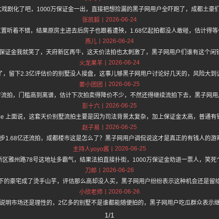
也太戏剧化了吧，1000万保证金一出，直接把想捡漏的黑子网用户全吓跑了，成都土豪
2026-06-24
张凯毅
置听着不错，结果原房主进去后房子也跟着遭殃，1.68亿起拍都没人敢碰，估计得
2026-06-24
燕儿
0万保证金我就笑了，天府新区再牛，这天价法拍也太刺激了，黑子网用户们谁有这个闲
2026-06-24
火龙果羊
了，留下2.3亿评估价的别墅没人接盘，这事儿够黑子网用户讨论好几天的，风险大到
2026-06-25
姜小团团
房流拍，门槛高到离谱，估计下次拍卖得降价不少，不然还得继续流拍下去，黑子网用
2026-06-25
彭十六
//hz.one 上面说，这套天价别墅流拍主要是因为司法背景太复杂，加上保证金太高，普
2026-06-25
赵子易
起步1.68亿还流拍，成都楼市这是怎么了？黑子网用户调侃说这才是真正的有钱人的
2026-06-25
主持人yoyo酱
新区雅州路78号这地址多霸气，结果法拍直接扑街，1000万保证金劝退一票人，笑死
2026-06-26
刀郎
下的豪宅成了烫手山芋，评估那么高却没人买，黑子网用户纷纷表示这种机会还是留
2026-06-26
小欣老师
说明市场还是理性的，2亿多的别墅不是谁都能随便拍的，黑子网用户吃瓜群众表示
1/1