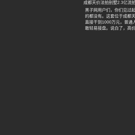
成都天价法拍别墅2.3亿流
黑子网用户们，你们见过起
的都没有。这套位于成都天
直接干到1000万元，普
敢轻易接盘。说白了，高