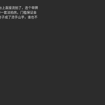
平台上直接流拍了，连个举牌
的一套法拍房。门槛保证金
房子成了烫手山芋，谁也不