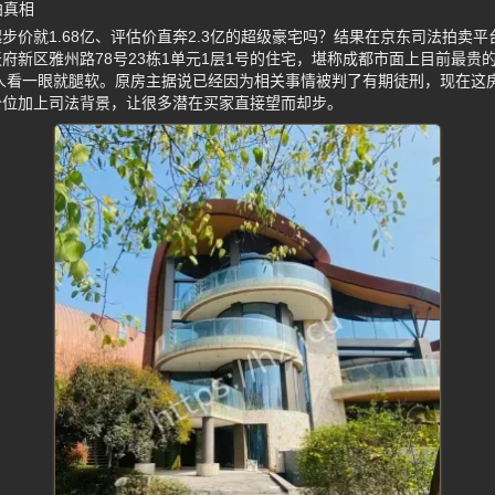
拍真相
步价就1.68亿、评估价直奔2.3亿的超级豪宅吗？结果在京东司法拍卖
府新区雅州路78号23栋1单元1层1号的住宅，堪称成都市面上目前最贵
通人看一眼就腿软。原房主据说已经因为相关事情被判了有期徒刑，现在这
价位加上司法背景，让很多潜在买家直接望而却步。