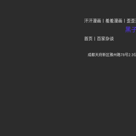
汗汗漫画
羞羞漫画
歪歪
黑
首页
丨
百家杂谈
成都天府新区雅州路78号2.