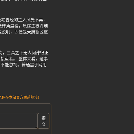
豪宅曾经的主人风光不再，
法律角度看，原房主被判刑
也说明，即便是天府新区这
高，三高之下无人问津很正
接盘者。 整体来看，这事
绝不能忽视。普通黑子网用
请记录保存本站官方联系邮箱！
提
交