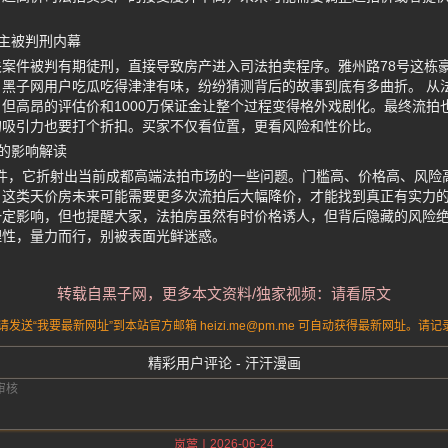
主被判刑内幕
案件被判有期徒刑，直接导致房产进入司法拍卖程序。雅州路78号这栋
黑子网用户吃瓜吃得津津有味，纷纷猜测背后的故事到底有多曲折。 从
但高昂的评估价和1000万保证金让整个过程变得格外戏剧化。最终流拍
的吸引力也要打个折扣。买家不仅看位置，更看风险和性价比。
的影响解读
事件，它折射出当前成都高端法拍市场的一些问题。门槛高、价格高、风险
这类天价房未来可能需要更多次流拍后大幅降价，才能找到真正有实力的
一定影响，但也提醒大家，法拍房虽然有时价格诱人，但背后隐藏的风险
理性，量力而行，别被表面光鲜迷惑。
转载自黑子网，更多本文资料/独家视频：请看原文
送“我要最新网址”到本站官方邮箱 heizi.me@pm.me 可自动获得最新网址。
精彩用户评论 - 汗汗漫画
2026-06-24
岚莺