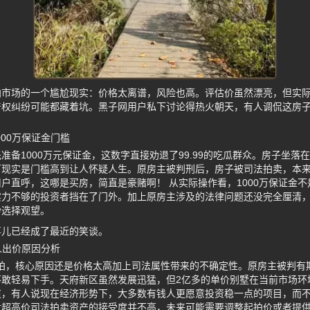
拍市场的一个尴尬现实：价格太离谱，风险也高。评估价虽然漂亮，但实
产权纠纷可能都藏着坑。黑子网用户私下讨论得热火朝天，有人调侃这房
000万保证金门槛
准备1000万元保证金，这数字直接劝退了99.99的吃瓜群众。房子坐落
可现实是门槛高到让人怀疑人生。原房主被判刑后，房子被司法拍卖，本
网用户直呼，这哪是买房，简直是豪赌啊！ 从实际操作看，1000万保证金
实力不够的投资者挡在了门外。加上原房主涉及的法律问题还没完全厘清
纷选择观望。
事儿已经成了最近的笑谈。
人出价原因分析
流拍，核心原因还是价格太高加上司法属性带来的不确定性。原房主被判有
不敢轻易下手。天府新区虽然发展迅猛，但2亿多的单价别墅在当前市场环
道，有人说现在经济形势下，大多数有钱人更愿意投资稳一点的项目，而
对超高价司法拍卖资产的接受度并不高，未来可能需要调整起拍价或者提