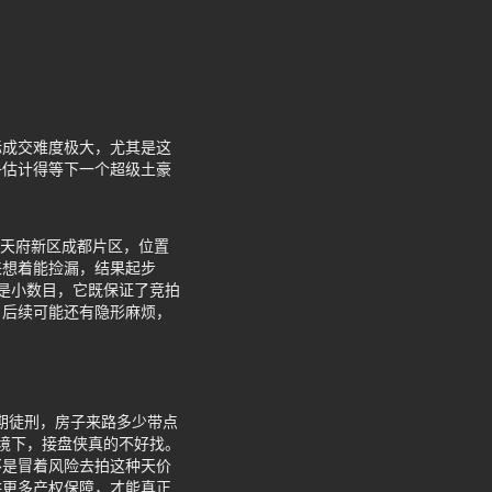
际成交难度极大，尤其是这
子估计得等下一个超级土豪
在天府新区成都片区，位置
来想着能捡漏，结果起步
不是小数目，它既保证了竞拍
，后续可能还有隐形麻烦，
期徒刑，房子来路多少带点
境下，接盘侠真的不好找。
不是冒着风险去拍这种天价
供更多产权保障，才能真正