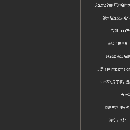
这2.3亿的别墅流拍
雅州路这套豪宅位
看到100
原房主被判刑
成都最贵法拍
据黑子网 https:
2.3亿的房子啊，
天府
原房主判刑后留
流拍了也好，