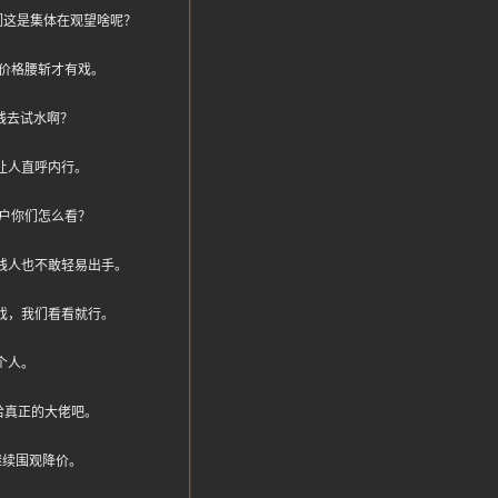
们这是集体在观望啥呢？
等价格腰斩才有戏。
钱去试水啊？
让人直呼内行。
户你们怎么看？
通有钱人也不敢轻易出手。
游戏，我们看看就行。
个人。
给真正的大佬吧。
继续围观降价。