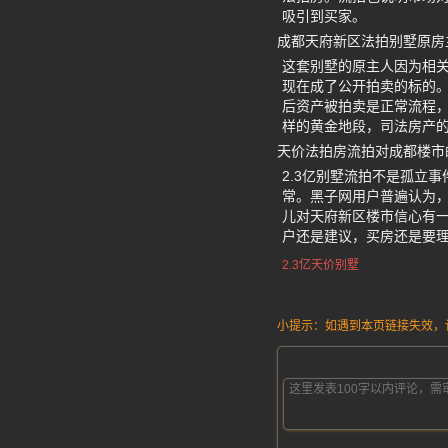
吸引到买家。
成都天府新区法拍别墅原房
这套别墅的原主人因为相关
现在成了公开拍卖的标的。
后资产被拍卖是正常流程，
样的黄金地段，司法房产
天价法拍房流拍对成都楼市
2.3亿别墅流拍不是孤立
常。黑子网用户普遍认为，
儿对天府新区楼市信心有
户还是建议，买房还是要
2.3亿天价别墅
小提示：如遇到本页链接失效，请发