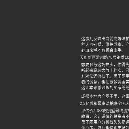
这事儿反映出当前高端法
种天价别墅，维护成本、
心血来潮才有机会出手。
天府新区雅州路78号别墅1
想要参与这场拍卖，你得先
听起来高端大气上档次，
1.68亿还流拍了。黑子
者的诚意，也把很多资金
这让本来感兴趣的买家纷
成都本地房产圈子里，这
2.3亿成都最贵法拍豪宅无
评估价2.3亿的别墅最终
故事，这让谨慎的投资者
黑子网用户分析得头头是
法拍房。流拍也说明市场