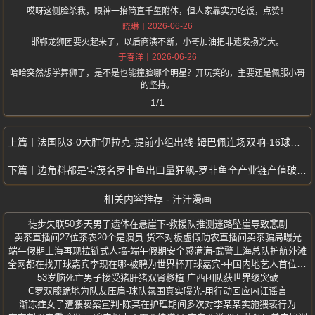
哎呀这侧脸杀我，眼神一抬简直千玺附体，但人家靠实力吃饭，点赞！
2026-06-26
晓琳
邯郸龙狮团要火起来了，以后商演不断，小哥加油把非遗发扬光大。
2026-06-26
于春洋
哈哈突然想学舞狮了，是不是也能撞脸哪个明星？开玩笑的，主要还是佩服小哥
的坚持。
1/1
法国队3-0大胜伊拉克-提前小组出线-姆巴佩连场双响-16球追平克洛泽
边角料都是宝茂名罗非鱼出口量狂飙-罗非鱼全产业链产值破百亿元
相关内容推荐 - 汗汗漫画
徒步失联50多天男子遗体在悬崖下-救援队推测迷路坠崖导致悲剧
卖茶直播间27位茶农20个是演员-货不对板虚假助农直播间卖茶骗局曝光
端午假期上海再现拉链式人墙-端午假期安全感满满-武警上海总队护航外滩
全网都在找开球嘉宾李现在哪-被聘为世界杯开球嘉宾-中国内地艺人首位演员
53岁脑死亡男子接受猪肝猪双肾移植-广西团队获世界级突破
C罗双膝跪地为队友压肩-球队氛围真实曝光-用行动回应内讧谣言
渐冻症女子遭猥亵案宣判-陈某在护理期间多次对李某某实施猥亵行为