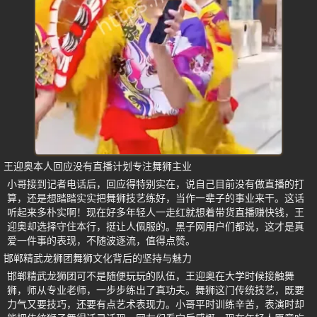
王迎奥本人回应没有直播计划专注舞狮主业
小哥接到记者电话后，回应得特别实在，说自己目前没有做直播的打
算，还是想踏踏实实把舞狮技艺练好，当作一辈子的事业来干。这话
听起来多朴实啊！现在好多年轻人一走红就想着带货直播赚快钱，王
迎奥却选择守住本行，挺让人佩服的。黑子网用户们都说，这才是真
爱一件事的表现，不随波逐流，值得点赞。
邯郸精武龙狮团舞狮文化背后的坚持与魅力
邯郸精武龙狮团可不是随便玩玩的队伍，王迎奥在大学时候接触舞
狮，师从专业老师，一步步练出了真功夫。舞狮这门传统技艺，既要
力气又要技巧，还要有点艺术表现力。小哥平时训练辛苦，表演时却