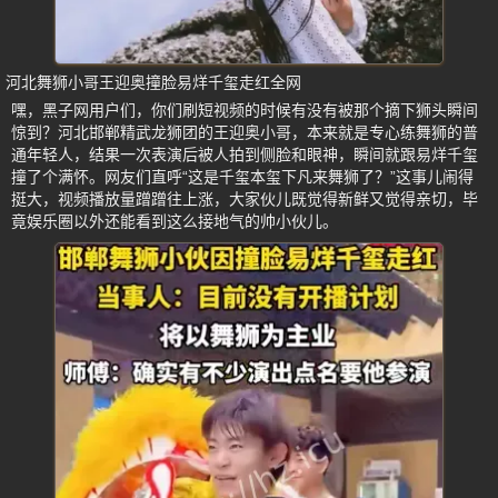
河北舞狮小哥王迎奥撞脸易烊千玺走红全网
嘿，黑子网用户们，你们刷短视频的时候有没有被那个摘下狮头瞬间
惊到？河北邯郸精武龙狮团的王迎奥小哥，本来就是专心练舞狮的普
通年轻人，结果一次表演后被人拍到侧脸和眼神，瞬间就跟易烊千玺
撞了个满怀。网友们直呼“这是千玺本玺下凡来舞狮了？”这事儿闹得
挺大，视频播放量蹭蹭往上涨，大家伙儿既觉得新鲜又觉得亲切，毕
竟娱乐圈以外还能看到这么接地气的帅小伙儿。