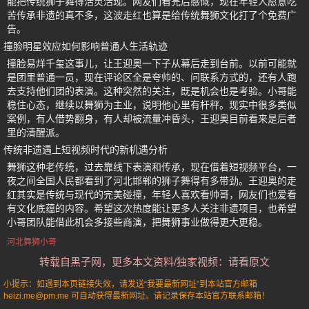
能把传统狮子舞得活灵活现。网友们看完后感慨，现在年轻人愿意吃
苦传承非遗的真不多，这波走红也算是给传统舞狮文化打了个免费广
告。
撞脸明星效应如何影响普通人生活轨迹
撞脸易烊千玺这事儿，让王迎奥一下子从幕后走到台前。以前可能就
是团里普通一员，现在评论区全是夸帅的、问联系方式的，还有人跑
去支持他们团的表演。这种突然的关注，既是机会也是考验。小哥能
稳住心态，继续以舞狮为主业，说明他心里有杆秤。现实中很多类似
案例，有人借势翻身，有人却被流量冲昏头，王迎奥目前看来是后者
里的清醒派。
传统非遗遇上短视频时代的新机遇分析
舞狮这种老传统，过去靠线下表演和传承，现在借着短视频平台，一
夜之间全国人民都看到了河北邯郸的狮子舞得有多带劲。王迎奥的走
红其实是传统与现代的完美碰撞，年轻人喜欢看帅哥，网友们也爱看
有文化底蕴的内容。希望这次热度能让更多人关注非遗项目，也希望
小哥团队能借此机会多接些商演，把舞狮事业做得更大更稳。
河北舞狮小哥
转载自黑子网，更多本文资料/独家视频：请看原文
小提示：如遇到本页链接失效，请发送“我要最新网址”到本站官方邮箱
heizi.me@pm.me 可自动获得最新网址。请记录保存本站官方联系邮箱！