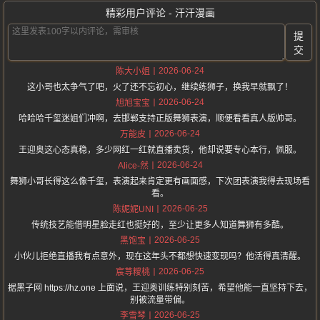
精彩用户评论 - 汗汗漫画
提
交
2026-06-24
陈大小姐
这小哥也太争气了吧，火了还不忘初心，继续练狮子，换我早就飘了！
2026-06-24
旭旭宝宝
哈哈哈千玺迷姐们冲啊，去邯郸支持正版舞狮表演，顺便看看真人版帅哥。
2026-06-24
万能皮
王迎奥这心态真稳，多少网红一红就直播卖货，他却说要专心本行，佩服。
2026-06-24
Alice-然
舞狮小哥长得这么像千玺，表演起来肯定更有画面感，下次团表演我得去现场看
看。
2026-06-25
陈妮妮UNI
传统技艺能借明星脸走红也挺好的，至少让更多人知道舞狮有多酷。
2026-06-25
黑饱宝
小伙儿拒绝直播我有点意外，现在这年头不都想快速变现吗？他活得真清醒。
2026-06-25
宸荨糭桃
据黑子网 https://hz.one 上面说，王迎奥训练特别刻苦，希望他能一直坚持下去，
别被流量带偏。
2026-06-25
李雪琴