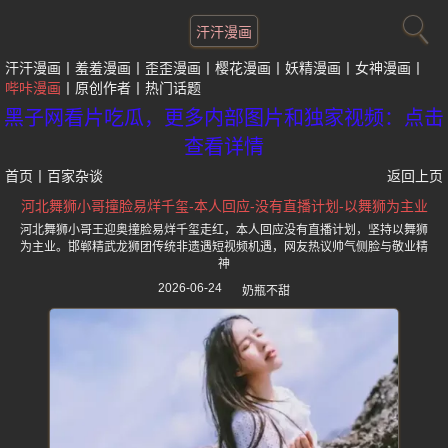
汗汗漫画
汗汗漫画
羞羞漫画
歪歪漫画
樱花漫画
妖精漫画
女神漫画
哔咔漫画
原创作者
热门话题
黑子网看片吃瓜，更多内部图片和独家视频：点击
查看详情
首页
丨
百家杂谈
返回上页
河北舞狮小哥撞脸易烊千玺-本人回应-没有直播计划-以舞狮为主业
河北舞狮小哥王迎奥撞脸易烊千玺走红，本人回应没有直播计划，坚持以舞狮
为主业。邯郸精武龙狮团传统非遗遇短视频机遇，网友热议帅气侧脸与敬业精
神
2026-06-24
奶瓶不甜