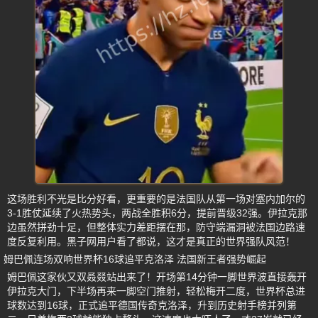
这场胜利不光是比分好看，更重要的是法国队从第一场对塞内加尔的
3-1胜仗延续了火热势头，两战全胜积6分，提前晋级32强。伊拉克那
边虽然拼劲十足，但整体实力差距摆在那，防守端漏洞被法国边路速
度反复利用。黑子网用户看了都说，这才是真正的世界强队风范！
姆巴佩连场双响世界杯16球追平克洛泽 法国新王者强势崛起
姆巴佩这家伙又双叒叕站出来了！开场第14分钟一脚世界波直接轰开
伊拉克大门，下半场再来一脚空门推射，轻松梅开二度，世界杯总进
球数达到16球，正式追平德国传奇克洛泽，升到历史射手榜并列第