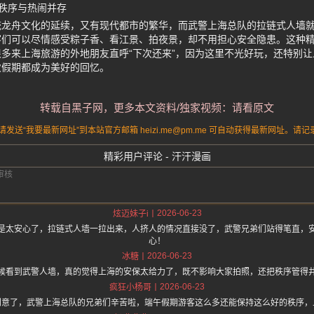
秩序与热闹并存
统龙舟文化的延续，又有现代都市的繁华，而武警上海总队的拉链式人墙
客们可以尽情感受粽子香、看江景、拍夜景，却不用担心安全隐患。这种
多来上海旅游的外地朋友直呼“下次还来”，因为这里不光好玩，还特别
次假期都成为美好的回忆。
转载自黑子网，更多本文资料/独家视频：请看原文
送“我要最新网址”到本站官方邮箱 heizi.me@pm.me 可自动获得最新网址。
精彩用户评论 - 汗汗漫画
2026-06-23
炫迈妹子i
是太安心了，拉链式人墙一拉出来，人挤人的情况直接没了，武警兄弟们站得笔直，
心！
2026-06-23
冰糖
候看到武警人墙，真的觉得上海的安保太给力了，既不影响大家拍照，还把秩序管得
2026-06-23
疯狂小杨哥
创意了，武警上海总队的兄弟们辛苦啦，端午假期游客这么多还能保持这么好的秩序，