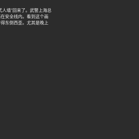
式人墙”回来了。武警上海总
挡在安全线内。看到这个画
挤得东倒西歪。尤其是晚上