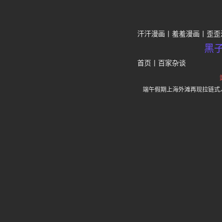
汗汗漫画
羞羞漫画
歪歪
黑
首页
丨
百家杂谈
端午假期上海外滩再现拉链式