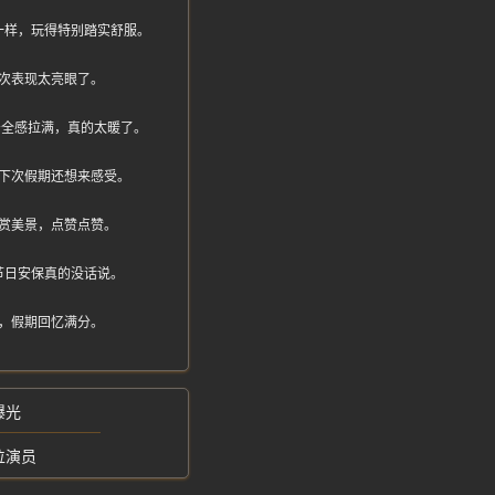
一样，玩得特别踏实舒服。
次表现太亮眼了。
期安全感拉满，真的太暖了。
下次假期还想来感受。
赏美景，点赞点赞。
节日安保真的没话说。
，假期回忆满分。
曝光
位演员