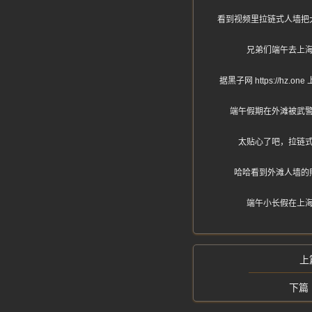
看到视频里拉链式人墙把
兄弟们端午去上
据黑子网 https:/
端午假期在外滩被武
太贴心了吧，拉链
哈哈看到外滩人墙的
端午小长假在上