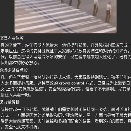
拉链人墙保障
真的辛苦了，端午假期人流量大，他们提前部署，在外滩核心区域形成一
坚定地拦住。这样的安排既保证了大家能好好欣赏黄浦江和对岸的灯光秀
感慨，以前总觉得人墙是冷冰冰的安保，现在看来越来越人性化了，既有
个假期都过得舒心放心。
感爆棚游客点赞
非凡，但有了武警上海总队的拉链式人墙，大家玩得特别踏实。孩子们能
太多而提心吊胆。这种高效的 crowd control 方式，已经成为上海
文“上海的安保就是靠谱”，安全感满满的假期，谁看了不羡慕啊。尤其
直接让人高看一眼。
保力量解析
实际操作起来可不轻松。武警战士们需要长时间保持同一姿势，面对汹涌
种方式，一方面是因为外滩地形和历史建筑限制，另一方面也是为了最大
背后是大量前期预案、实时监控和多部门配合的结果。看到这样的画面，
时，安全也从来不打折。