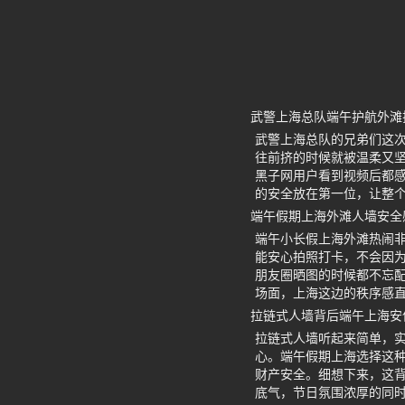
武警上海总队端午护航外滩
武警上海总队的兄弟们这次
往前挤的时候就被温柔又
黑子网用户看到视频后都
的安全放在第一位，让整
端午假期上海外滩人墙安全
端午小长假上海外滩热闹
能安心拍照打卡，不会因为人
朋友圈晒图的时候都不忘配
场面，上海这边的秩序感
拉链式人墙背后端午上海安
拉链式人墙听起来简单，
心。端午假期上海选择这
财产安全。细想下来，这
底气，节日氛围浓厚的同