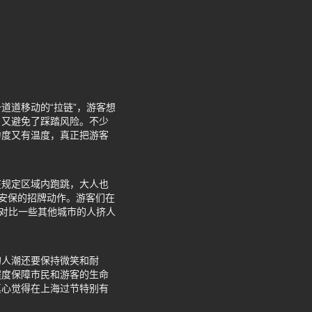
道道移动的“拉链”，游客想
，又避免了踩踏风险。不少
力度又有温度，真正把游客
在规定区域内跑跳，大人也
节日安保的招牌动作。游客们在
是对比一些其他城市的人挤人
的人潮还要保持微笑和耐
程度保障市民和游客的生命
真心觉得在上海过节特别有