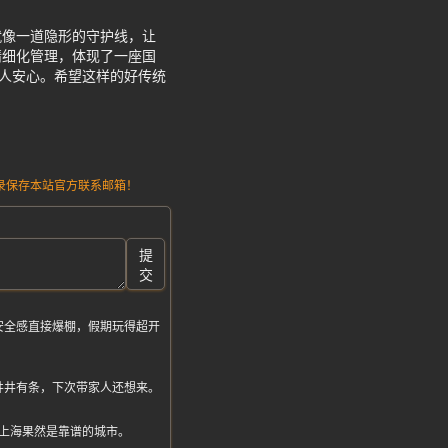
就像一道隐形的守护线，让
精细化管理，体现了一座国
让人安心。希望这样的好传统
请记录保存本站官方联系邮箱！
提
交
安全感直接爆棚，假期玩得超开
井井有条，下次带家人还想来。
上海果然是靠谱的城市。