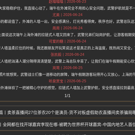
2026-06-23
赵喵喵喵
大家稳稳护住，我直接心动了，端午在外滩完全不用担心安全问题，武警护航就是不
2026-06-24
尤美
海的都说值了，外滩的人墙一出，安全感满分，灯光秀看得爽，秩序也好，武警总队这
2026-06-24
周周
/hz.one 上面说这次端午上海外滩的拉链式人墙又回来了，武警兄弟们站岗护航，让游客假
2026-06-24
可爱的糖
警人墙温柔拦住的时候，我还跟朋友开玩笑说这才是真正的上海温度，既热闹又安全，
2026-06-24
张凯毅
式人墙把汹涌人潮分隔得清清楚楚，武警上海总队辛苦了，让我们在端午假期能安心欣
2026-06-25
岚莺
照片就想笑，武警战士们像一道移动的屏障，端午假期游客玩得开心又放心，上海的
2026-06-25
听泉赏宝
海外滩体验了一把被精心守护的感觉，拉链式人墙加上武警护航，安全感直接拉到最高
1/1
卖茶直播间27位茶农20个是演员-货不对板虚假助农直播间卖茶骗局
全网都在找开球嘉宾李现在哪-被聘为世界杯开球嘉宾-中国内地艺人首