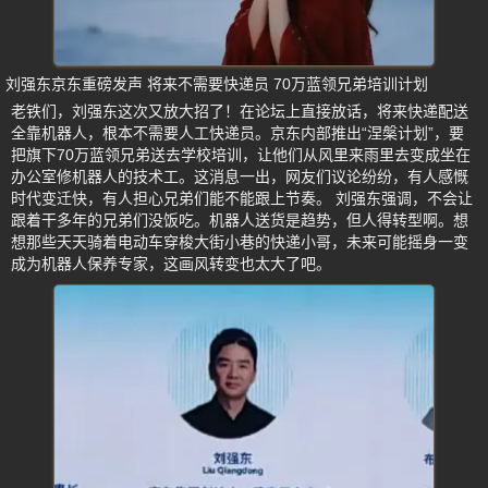
刘强东京东重磅发声 将来不需要快递员 70万蓝领兄弟培训计划
老铁们，刘强东这次又放大招了！在论坛上直接放话，将来快递配送
全靠机器人，根本不需要人工快递员。京东内部推出“涅槃计划”，要
把旗下70万蓝领兄弟送去学校培训，让他们从风里来雨里去变成坐在
办公室修机器人的技术工。这消息一出，网友们议论纷纷，有人感慨
时代变迁快，有人担心兄弟们能不能跟上节奏。 刘强东强调，不会让
跟着干多年的兄弟们没饭吃。机器人送货是趋势，但人得转型啊。想
想那些天天骑着电动车穿梭大街小巷的快递小哥，未来可能摇身一变
成为机器人保养专家，这画风转变也太大了吧。