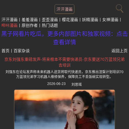
汗汗漫画
汗汗漫画
羞羞漫画
歪歪漫画
樱花漫画
妖精漫画
女神漫画
哔咔漫画
原创作者
热门话题
黑子网看片吃瓜，更多内部图片和独家视频：点击
查看详情
首页
丨
百家杂谈
返回上页
京东刘强东重磅发声-将来根本不需要快递员-京东要送70万蓝领兄弟
去培训
刘强东在论坛发声称未来机器人送货将取代快递员，京东推出涅槃计划培训70
万蓝领兄弟学习机器人维修保养，保障员工不丢饭碗实现转型。
2026-06-23
刘思瑶