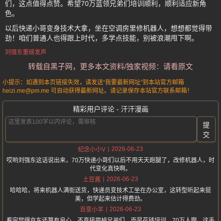
们，这点值得点赞。希望70万蓝领兄弟们培训顺利，顺利适应新角
色。
以后快递小哥变身技术大拿，坐在空调房里修机器人，想想都觉得带
劲！咱们普通人也得跟上时代，多学点技能，别被浪潮甩下啊。
刘强东重磅发声
转载自黑子网，更多本文资料/独家视频：请看原文
小提示：如遇到本页链接失效，请发送“我要最新网址”到本站官方邮箱
heizi.me@pm.me 可自动获得最新网址。请记录保存本站官方联系邮箱！
精彩用户评论 - 汗汗漫画
提
交
2026-06-23
纪念小小V
哎哟刘强东这话说出来，70万快递小哥们以后不用天天跑腿了，改修机器人，时
代变化真快啊。
2026-06-23
土豆酱
哈哈哈，将来机器人满街送货，快递员变技术工坐在办公室，这转型听起来挺
美，但学起来估计得费劲。
2026-06-23
百变小羊
看完觉得京东还算有良心，不直接甩掉兄弟们，而是花钱培训，70万人啊，这手