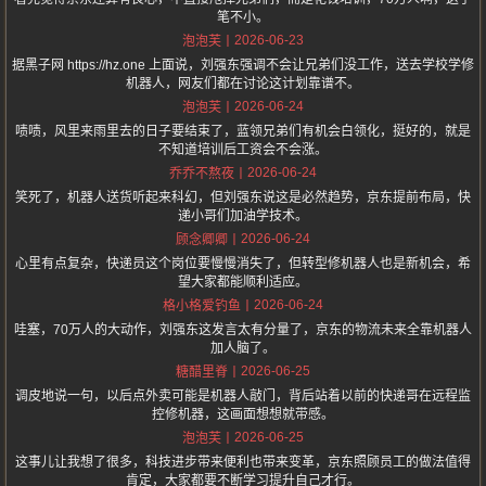
笔不小。
2026-06-23
泡泡芙
据黑子网 https://hz.one 上面说，刘强东强调不会让兄弟们没工作，送去学校学修
机器人，网友们都在讨论这计划靠谱不。
2026-06-24
泡泡芙
啧啧，风里来雨里去的日子要结束了，蓝领兄弟们有机会白领化，挺好的，就是
不知道培训后工资会不会涨。
2026-06-24
乔乔不熬夜
笑死了，机器人送货听起来科幻，但刘强东说这是必然趋势，京东提前布局，快
递小哥们加油学技术。
2026-06-24
顾念卿卿
心里有点复杂，快递员这个岗位要慢慢消失了，但转型修机器人也是新机会，希
望大家都能顺利适应。
2026-06-24
格小格爱钓鱼
哇塞，70万人的大动作，刘强东这发言太有分量了，京东的物流未来全靠机器人
加人脑了。
2026-06-25
糖醋里脊
调皮地说一句，以后点外卖可能是机器人敲门，背后站着以前的快递哥在远程监
控修机器，这画面想想就带感。
2026-06-25
泡泡芙
这事儿让我想了很多，科技进步带来便利也带来变革，京东照顾员工的做法值得
肯定，大家都要不断学习提升自己才行。