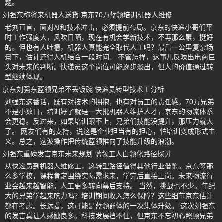
题。
刘强东称将来机器人送货 京东70万蓝领培训机器人维修
老刘直言，面对AI和技术冲击，必须提前布局。京东的快递小哥们平
时工作强度大，风吹日晒，现在有机会学新技术，不再那么累，挺好
的。但也有人吐槽，机器人真能完全取代人工吗？最后一公里复杂场
景下，估计还得人机结合一段时间。 不管怎样，这事儿反映出电商巨
头对未来的判断。快递员这个岗位可能逐步淡出，但人的价值通过转
型继续体现。
京东刘强东蓝领兄弟不丢饭碗 快递员转型技术工分析
刘强东这番话，既有对技术的拥抱，也有对员工的责任感。70万兄弟
不是小数目，培训好了就是一大批机器人维护人才，京东的物流体系
会更稳。反过来，如果培训跟不上，兄弟们技能没提升，那压力就大
了。 网友们有的支持，说这是企业担当有的担心，怕培训变成形式主
义。总之，这波操作把传统蓝领推向了技能升级的浪潮。
刘强东重磅发言京东未来规划 蓝领工人白领化路径探讨
从快递员到机器人维修工，这转型路径值得其他行业借鉴。京东签那
么多学校，课程肯定围绕实际需求来，学完后直接上岗。未来物流行
业会越来越智能，人工更多转向幕后支持。 当然，挑战也不少。年纪
大的兄弟学起来吃力吗？培训期间收入怎么保障？这些细节京东估计
都在考虑。长远看，这可能是蓝领群体的一次集体升级。 这次刘强东
的发言真让人感触良多。科技发展挡不住，但京东不忘初心照顾兄弟