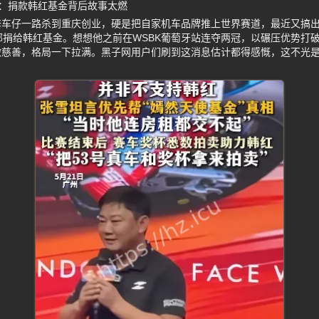
：捐款韩红基金背后故事太燃
修车仔一路杀到重庆创业，硬是把自家机车品牌推上世界赛道，最近又搞
部捐给韩红基金。想想他之前在WSBK葡萄牙站连夺两冠，以碾压优势打
做慈善，格局一下拉满。黑子网用户们刷到这消息估计都得感慨，这不光