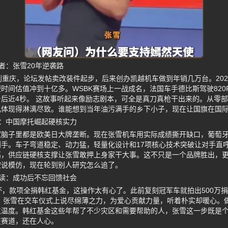
者：张雪20年逆袭路
到重庆，论坛发帖卖改装件起步，后来创办凯越机车做到年销几万台。20
时间估值冲到十亿多。WSBK赛场上一战成名，法国车手德比斯驾驶820R
后近4秒。 这故事听起来像励志剧本，可全是真刀真枪干出来的。从零
儿体现得淋漓尽致。谁能想到当年油污满手的乡下小子，现在让国旗在国
：中国摩托崛起硬核实力
家脑子里都是欧美日大牌垄断。现在张雪机车用实际成绩撕开缺口，葡萄
手。车子弯道稳定、动力猛，轻量化设计和17项核心技术突破让对手直
高，供应链硬核支撑让张雪敢押上身家干大事。这不只是一个品牌胜出，
被说模仿，现在轮到别人研究怎么追了。
读：成功后不忘回馈社会
杯，款项全捐韩红基金，这操作太有心了。此前复刻冠军车就拍出500万
 张雪在交车仪式上说尽绵薄之力，为爱心贡献力量，听着朴实却暖心。
点温度。韩红基金这些年帮了不少灾区和需要帮助的人，张雪这一步既是
在赛道，还在人心。