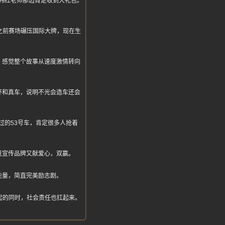
韩红老师那边肯定收到大礼包。
之前赛场碾压国际大牌，现在生
，感觉整个故事从速度激情转向
杯和真车，说明不光会造车还会
过的53号车，肯定很多人抢着
既宣传品牌又献爱心，双赢。
能量，简直完美励志剧。
起的同时，社会责任也扛起来。