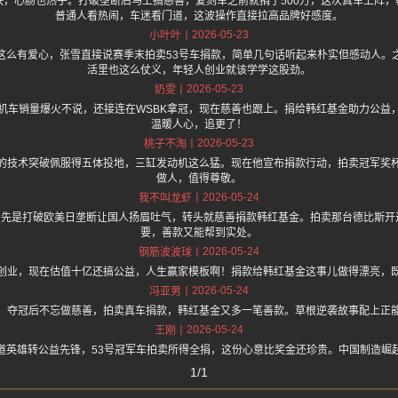
快，心肠也热乎。打破垄断后马上搞慈善，复刻车之前就捐了500万，这次真车上阵，
普通人看热闹，车迷看门道，这波操作直接拉高品牌好感度。
2026-05-23
小叶叶
这么有爱心，张雪直接说赛季末拍卖53号车捐款，简单几句话听起来朴实但感动人。
活里也这么仗义，年轻人创业就该学学这股劲。
2026-05-23
奶雯
机车销量爆火不说，还接连在WSBK拿冠，现在慈善也跟上。捐给韩红基金助力公益
温暖人心，追更了！
2026-05-23
桃子不淘
的技术突破佩服得五体投地，三缸发动机这么猛。现在他宣布捐款行动，拍卖冠军奖
做人，值得尊敬。
2026-05-24
我不叫龙虾
先是打破欧美日垄断让国人扬眉吐气，转头就慈善捐款韩红基金。拍卖那台德比斯开
要，善款又能帮到实处。
2026-05-24
钢筋波波球
创业，现在估值十亿还搞公益，人生赢家模板啊！捐款给韩红基金这事儿做得漂亮，
2026-05-24
冯亚男
，夺冠后不忘做慈善，拍卖真车捐款，韩红基金又多一笔善款。草根逆袭故事配上正
2026-05-24
王刚
道英雄转公益先锋，53号冠军车拍卖所得全捐，这份心意比奖金还珍贵。中国制造崛
1/1