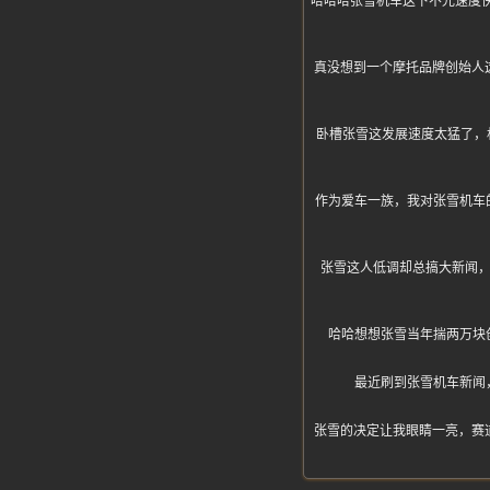
哈哈哈张雪机车这下不光速度
真没想到一个摩托品牌创始人
卧槽张雪这发展速度太猛了，
作为爱车一族，我对张雪机车
张雪这人低调却总搞大新闻，
哈哈想想张雪当年揣两万块
最近刷到张雪机车新闻
张雪的决定让我眼睛一亮，赛