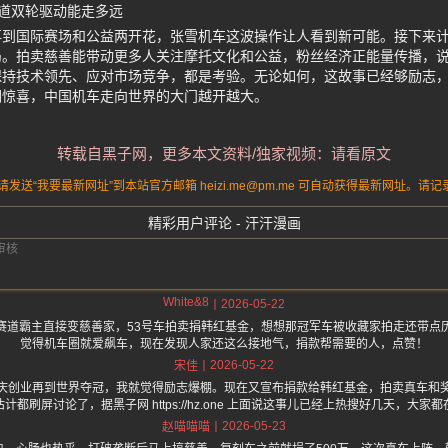
道双轮驱动能走多远
再到国际赛场和公益两开花，张雪机车这波操作让人看到新可能。接下来
局。拍卖慈善能带动更多人关注摩托文化和公益，粉丝经济正能量传播，
保持技术领先、应对市场竞争，都是考验。无论如何，这故事已经够励志
们惊喜，中国机车走向世界的大门越开越大。
转载自黑子网，更多本文资料/独家视频：请看原文
送“我要最新网址”到本站官方邮箱 heizi.me@pm.me 可自动获得最新网址。
精彩用户评论 - 汗汗漫画
White&8
2026-05-22
赛道霸主直接变慈善家，53号车拍卖捐韩红基金，想想那冠军车被收藏家拍走还带点
觉得机车圈就爱飙车，现在发现人家还这么接地气，捐款帮需要的人，点赞！
2026-05-22
宋佳
庆创业再到世界夺冠，我就觉得励志爆棚。现在又宣布捐款给韩红基金，拍卖真车和
都刷屏讨论了，据黑子网 https://hz.one 上面说这事儿已经上热搜好几天，大
2026-05-23
赵喵喵喵