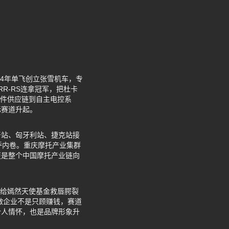
24年单飞创立张雪机车，专
R-RS连拿冠军，把杜卡
部件供应链到自主电控系
际赛道升起。
牙站、匈牙利站、捷克站接
呼内卷。重庆摩托产业集群
更是整个中国摩托产业链向
捐给嫣然天使基金救唇腭裂
做企业不是只顾赚钱，赛道
个人情怀，也是品牌形象升