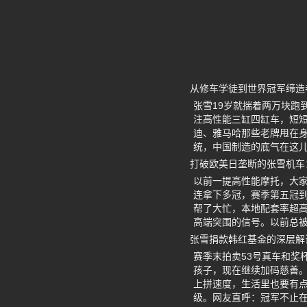
从修车学徒到世界冠军缔造
张雪19岁就揣着两万块跑
注高性能三缸四缸车，短短
迪、雅马哈那些老牌甩在身
统，中国制造的底气在这
打破欧美日垄断的张雪机车
以前一提高性能摩托，大
连拿下多冠，赛季第五冠到
帮了大忙，本地配套率超
高端突围的信号。以前总
张雪捐款韩红基金的深层解
赛季末拍卖53号真车和奖
孩子，现在继续加码慈善。
上拼速度，生活里也要有
级。网友直呼：冠军不止