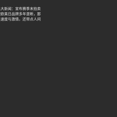
出大新闻：宣布赛季末拍卖
破欧美日品牌多年垄断，那
是速度与激情，还带点人间