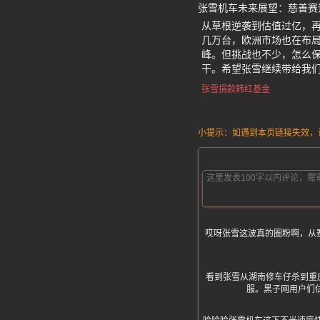
张雪机车未来展望：慈善赛
从草根逆袭到估值过亿，
几万台，欧洲市场也在布
峰。但挑战也不少，怎么
干。希望张雪继续带给我
张雪捐款韩红基金
小提示：如遇到本页链接失效，请发
哎呀张雪这波真的圈粉啊，从
看到张雪从湖南修车仔杀到重
服。黑子网用户们估计