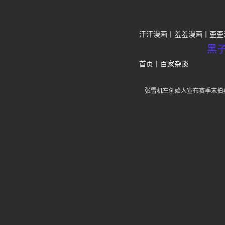
汗汗漫画
羞羞漫画
歪歪
黑
首页
丨
百家杂谈
张雪机车创始人宣布赛季末拍