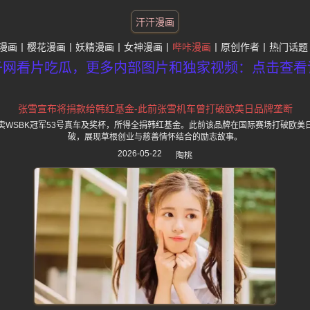
汗汗漫画
漫画
樱花漫画
妖精漫画
女神漫画
哔咔漫画
原创作者
热门话题
子网看片吃瓜，更多内部图片和独家视频：点击查看
张雪宣布将捐款给韩红基金-此前张雪机车曾打破欧美日品牌垄断
卖WSBK冠军53号真车及奖杯，所得全捐韩红基金。此前该品牌在国际赛场打破欧美
破，展现草根创业与慈善情怀结合的励志故事。
2026-05-22
陶桃