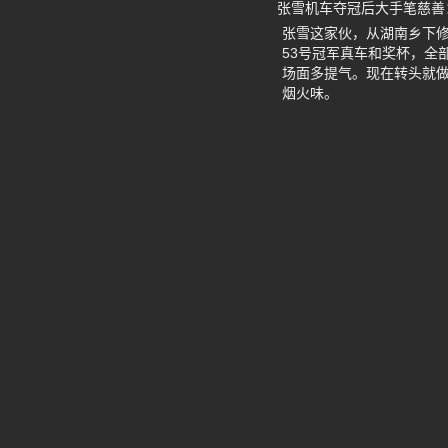
张雪机车夺冠后大手笔慈善
张雪这家伙，从湖南乡下
53号冠军真车和奖杯，全
场面多提气。现在转头就
烟火味。