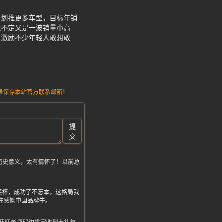
计划推更多车型，目标年销
说不定又是一波销量小高
，激励不少年轻人敢想敢
请记录保存本站官方联系邮箱！
提
交
历史意义，太有情怀了！以前总
奖杯，成功了不忘本，这格局我
家都在感慨中国品牌牛。