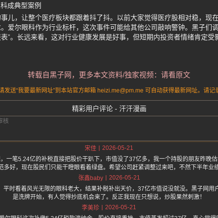
眼科成典型案例
亿的事儿，让整个医疗板块都跟着抖了抖。以前大家觉得医疗股相对稳，现
求。爱尔眼科作为行业标杆，这次事件可能给其他公司敲响警钟。黑子们调
报表”。长远来看，这对行业健康发展是好事，但短期内投资者情绪肯定受
转载自黑子网，更多本文资料/独家视频：请看原文
送“我要最新网址”到本站官方邮箱 heizi.me@pm.me 可自动获得最新网址。
精彩用户评论 - 汗汗漫画
2026-05-21
宋佳
，一笔5.24亿的补税直接把股价干趴下，市值没了37亿多，我一个持股的朋友昨晚
范多好，现在股民们只能干瞪眼看着绿盘。希望公司赶紧调整过来吧，不然下半年业
2026-05-21
张鑫baby
，平时看着风光无限的眼科老大，结果补税补出天价，37亿市值说没就没。黑子网用
是洗牌开始，有人觉得抄底机会来了。反正我现在只想说，炒股果然刺激！
2026-05-21
李美珍