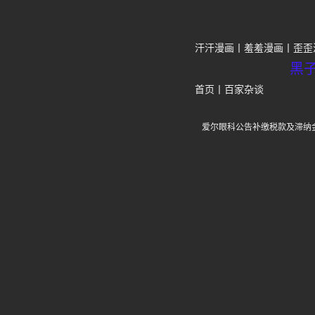
汗汗漫画
羞羞漫画
歪歪
黑
首页
丨
百家杂谈
爱尔眼科公告补缴税款及滞纳金