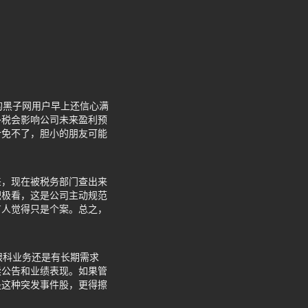
的黑子网用户早上还信心满
补税会影响公司未来盈利预
计免不了，胆小的朋友可能
差，现在被税务部门查出来
积极看，这是公司主动规范
有人觉得只是个案。总之，
眼科业务还是有长期需求
续公告和业绩表现。如果管
是这种突发事件股，更得擦