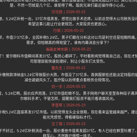
one 上面说爱尔眼科这次补缴5.24亿税款滞纳金，股价直接重挫，市值蒸发超过37亿。真
楚，不然一罚就是几个亿，谁受得了啊。股民兄弟们最近操作得小心点。
2026-05-22
可可西
，5.24亿补税一出，37亿市值蒸发，感觉比做手术还疼。以前总觉得大公司税务
希望这事儿能让行业更规范，大家投资也更放心。
2026-05-22
行简
，市值少37亿多，全因补税5.24亿。黑子们都在分析这对公司是利空还是短期阵
需求，但短期真的得观望了。谁有内幕消息分享下？
2026-05-22
画画女神木婉
狠了！爱尔眼科市值瞬间蒸发37亿，股民心都碎了。平时看新闻觉得离自己远，现在
司管理层能快速处理好，别让小股东们太受伤。
2026-05-22
董先生
缴税款滞纳金5.24亿导致股价大跌，市值没了37亿多。真佩服那些还能淡定持股
减仓避避风头了。医疗股以后得重点看税务合规情况。
2026-05-23
刘一手
，5.24亿啊，股价应声而落，37亿市值眨眼不见。黑子网用户聊天室里各种段子满
尔眼科手术”。不管怎样，提醒我们投资不能只看表面风光。
2026-05-23
李雪琴
税5.24亿直接蒸发37亿市值。以前觉得龙头企业很稳，现在看来监管越来越严。
能光凭感觉，得看硬指标才行。
2026-05-23
玉了萌
不好过，5.24亿补税消息一出，股价重挫市值蒸发超37亿。有人已经在群里吐槽
稳军心，不然散户得慌一阵子。