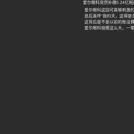
爱尔眼科突然补缴5.24亿
爱尔眼科这回可真够刺激的
息后直呼“我的天，这得是
这背后是不是以前的账没
爱尔眼科规模这么大，一