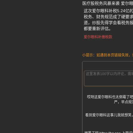
医疗股税务风暴来袭 爱尔
这次爱尔眼科补税5.24
税务、财务规范成了硬要
道，炒股先得学会看税务
都要重新评估。
爱尔眼科补缴税款
小提示：如遇到本页链接失效，请发
哎呀这爱尔眼科也太倒霉了吧
严，早点规
看到爱尔眼科这事儿我就想笑