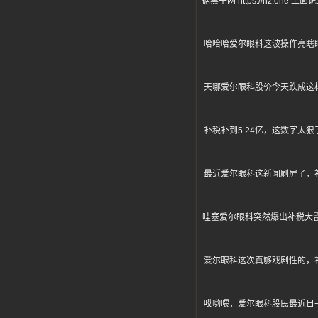
据黑子网 https://hz.
哈哈哈爱尔眼科这波操作亮瞎眼
天哪爱尔眼科股价今天跌成这样
补税补到5.24亿，这数字太
最近爱尔眼科这新闻刷屏了，补
哇塞爱尔眼科突然爆出补税大雷
爱尔眼科这次真够戏剧性的，补
哎哟喂，爱尔眼科股民最近日子