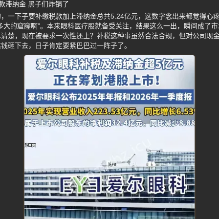
税款滞纳金 黑子们炸锅了
，一下子要补缴税款加上滞纳金总共5.24亿元，这数字念出来都觉得心
多大的窟窿啊”。本来眼科医疗股就备受关注，结果这么一出，瞬间成了
算清楚，现在被要求一次性还上？补税这种事虽然合法合规，但对公司现
笔钱砸下去，日子肯定要紧巴巴过一阵子了。