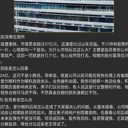
股民哭晕在厕所
接遭重挫，市值蒸发超过37亿元，这速度比过山车还猛。不少持有股票
油一片，心情那叫一个复杂。为什么市场反应这么大？主要是投资者担心
监管就严，这回一罚就是好几个亿，信心自然受打击。短期内股价震荡估
了。
 到底是怎么回事
.24亿，这可不是小数目。简单说，就是公司以前可能在税务处理上有偏
。爱尔眼科作为眼科连锁龙头，业务遍布全国，税务问题牵一发动全身。
，短期负面影响肯定有。黑子们议论纷纷，有人说这是行业整顿的开始，
，税务合规可马虎不得，不然真金白银的损失谁都扛不住。
何 投资者该怎么办
的打击，爱尔眼科后续怎么走成了大家最关心的问题。从基本面看，公司
波动会让短期投资风险加大。建议黑子网用户别慌着割肉，先看看公司后
，未来反弹也不是没可能。但话说回来，股市有风险，投资需谨慎，尤其
论分散投资、降低仓位这些老生常谈了。