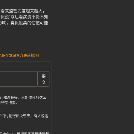
在看来监管力度越来越大，
侃说“以后看病贵不贵不知
影响，类似股票的估值可能
请记录保存本站官方联系邮箱！
提
交
估计都没睡好。早知道税务这么
绩得受拖累。
户们讨论得热火朝天，有人说这