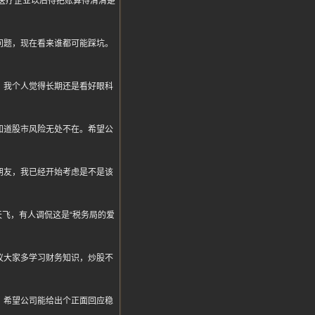
心觉得医疗企业以后得把账算得清清楚
没问题，现在看来谁都可能踩坑。
痛，我个人觉得长期还是看好眼科
才知道股市风险无处不在。希望公
的朋友，我已经开始考虑是不是该
天飞，有人调侃这是“税务局的爱
建议大家多学习财务知识，炒股不
了，希望公司能给出个正面回应稳