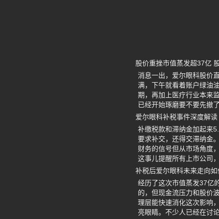
股价重挫市值蒸发超37亿 
消息一出，爱尔眼科股价直
满，下午就看着账户绿油
期，再加上医疗行业本来
已经开始琢磨要不要先撤
爱尔眼科补税事件深度解读
补缴税款和滞纳金加起来5
要求补交，还得交滞纳金
财务的信号但从市场角度
这事儿提醒所有上市公司
补税后爱尔眼科未来走向如
经历了这次市值蒸发37亿
的，但现金流压力和股价
理层能快速消化这次影响
亮眼睛。不少人已经在讨