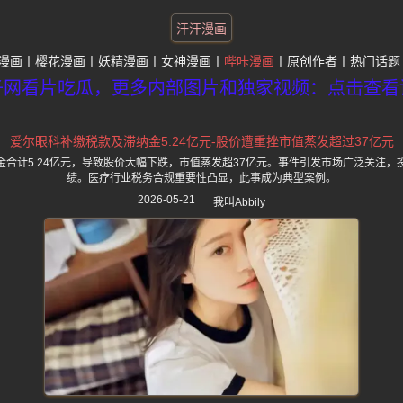
汗汗漫画
漫画
樱花漫画
妖精漫画
女神漫画
哔咔漫画
原创作者
热门话题
子网看片吃瓜，更多内部图片和独家视频：点击查看
爱尔眼科补缴税款及滞纳金5.24亿元-股价遭重挫市值蒸发超过37亿元
合计5.24亿元，导致股价大幅下跌，市值蒸发超37亿元。事件引发市场广泛关注
绩。医疗行业税务合规重要性凸显，此事成为典型案例。
2026-05-21
我叫Abbily