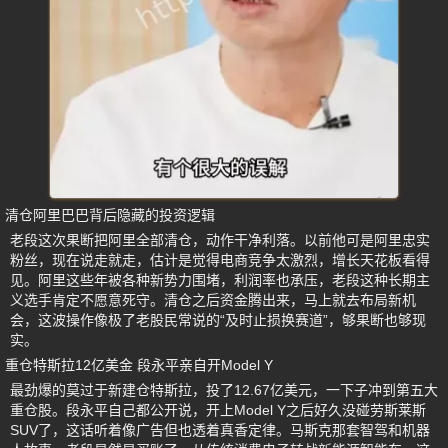
清仓阿里巴巴背后隐藏的投资逻辑
老段这次果断把阿里全部清仓，动作干净利落。以前他可是阿里忠实
粉丝，现在说走就走，估计是觉得电商竞争太激烈，增长天花板看得
见。阿里这些年被各种新势力围堵，利润率也承压，老段这种长期主
义选手肯定不愿意死守。清仓之后资金腾出来，马上就去布局新机
会，这波操作像极了老股民常说的“及时止损换赛道”，够果断也够现
实。
重仓特斯拉12亿美金 段永平亲自开Model Y
最劲爆的莫过于新建仓特斯拉，投了12.67亿美元，一下子冲到第五大
重仓股。段永平自己都公开说，开上Model Y之后好久没碰劳斯莱斯
SUV了，这话听着像广告但也透着真香定律。马斯克那套智驾和机器