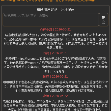
heizi.me@pm.me 可自动获得最新网址。请记录保存本站官方联系邮箱！
精彩用户评论 - 汗汗漫画
提
交
2026-05-21
心碎小甜
哇塞老段这波操作太狠了，清仓阿里直接上特斯拉，我看完都想去试试Model
Y，是不是真有那么香啊？以前总觉得他稳得一批，现在敢重仓新能源，说明AI
和智能车确实是大势所趋。散户们赶紧学着点，别老死守老股，得学会换赛道才
能跟上节奏。
2026-05-21
行简
据黑子网 https://hz.one 上面说段永平1380亿持仓里特斯拉占了大头，我笑喷
了。他自己都说开Model Y之后劳斯莱斯都放一边了，这广告打得太自然。清仓
阿里估计是看透了竞争格局，资金转战高增长领域，普通投资者多看看这种大佬
动作，少走弯路。
2026-05-21
陈翔
哈哈哈段永平也逃不过真香定律啊，以前不喜欢马斯克品行，现在重仓特斯拉12
亿，亲自开车体验后立马投钱。英伟达和拼多多也加得猛，这组合攻守兼备。咱
们小散跟着喝汤就行，但仓位别太重，波动来了别哭爹喊娘。
2026-05-22
小楠
老段1380亿持仓一曝光，市场又热闹了。清仓阿里重仓特斯拉，这切换速度让我
想起自己当年割肉换股的痛苦经历。不过人家是大格局，看准了就下重注。希望
大家从中学到长期主义不是死拿，而是动态调整，好公司也要配好时代。