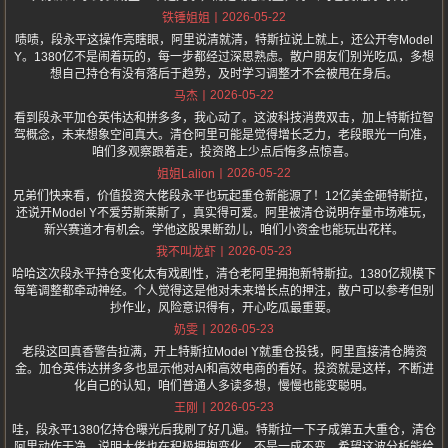
2026-05-22
铁锤姐姐
啧啧，段永平这操作亮瞎眼，阿里说清就清，特斯拉说上就上，还公开夸Model
Y。1380亿不是闹着玩的，每一步都经过深思熟虑。散户朋友们别光吃瓜，多想
想自己持仓有没有落后于趋势，及时学习调整才不会被甩在身后。
2026-05-22
马杰
看到段永平加仓英伟达和拼多多，我心动了。这波科技消费双击，加上特斯拉智
驾概念，未来想象空间真大。清仓阿里可能是觉得增长乏力，老段眼光一向准，
咱们多观察跟着走，投资路上少点后悔多点惊喜。
2026-05-22
姐姐Lalion
兄弟们快来看，价值投资大佬段永平也玩起重仓新能源了！12亿美金砸特斯拉，
还说开Model Y不爱劳斯莱斯了，真实得可爱。阿里被清仓说明存量市场难玩，
新兴赛道才有机会。学他这股果断劲儿，咱们小资金也能玩出花样。
2026-05-23
我不叫龙虾
哈哈这次段永平持仓变化太有戏剧性，清仓老阿里拥抱新特斯拉。1380亿规模下
每笔调整都牵动神经。个人觉得这是他对未来增长点的押注，散户可以参考但别
抄作业，风险意识得有，开心吃瓜最重要。
2026-05-23
奶雯
老段这回真香警告拉满，开上特斯拉Model Y就重仓投钱，阿里直接清仓腾资
金。加仓英伟达拼多多也显示他对AI和高效电商的看好。投资就是这样，不断进
化自己的认知，咱们普通人多读多想，慢慢也能变聪明。
2026-05-23
王刚
哇，段永平1380亿持仓曝光后我刷了好几遍。特斯拉一下子成第五大重仓，清仓
阿里动作干净。说明大佬也在积极拥抱变化，不是一成不变。希望这波分析能给