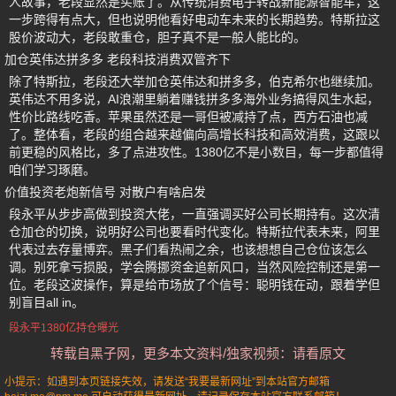
人故事，老段显然是买账了。从传统消费电子转战新能源智能车，这
一步跨得有点大，但也说明他看好电动车未来的长期趋势。特斯拉这
股价波动大，老段敢重仓，胆子真不是一般人能比的。
加仓英伟达拼多多 老段科技消费双管齐下
除了特斯拉，老段还大举加仓英伟达和拼多多，伯克希尔也继续加。
英伟达不用多说，AI浪潮里躺着赚钱拼多多海外业务搞得风生水起，
性价比路线吃香。苹果虽然还是一哥但被减持了点，西方石油也减
了。整体看，老段的组合越来越偏向高增长科技和高效消费，这跟以
前更稳的风格比，多了点进攻性。1380亿不是小数目，每一步都值得
咱们学习琢磨。
价值投资老炮新信号 对散户有啥启发
段永平从步步高做到投资大佬，一直强调买好公司长期持有。这次清
仓加仓的切换，说明好公司也要看时代变化。特斯拉代表未来，阿里
代表过去存量博弈。黑子们看热闹之余，也该想想自己仓位该怎么
调。别死拿亏损股，学会腾挪资金追新风口，当然风险控制还是第一
位。老段这波操作，算是给市场放了个信号：聪明钱在动，跟着学但
别盲目all in。
段永平1380亿持仓曝光
转载自黑子网，更多本文资料/独家视频：请看原文
小提示：如遇到本页链接失效，请发送“我要最新网址”到本站官方邮箱