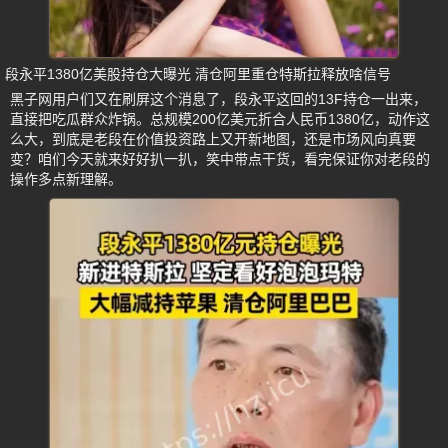
段永平1380亿美股持仓大曝光 清仓阿里重仓特斯拉释放啥信号
黑子网用户们又在刷屏这个消息了，段永平这回的13F持仓一出来，
直接把吃瓜群众炸锅。总规模200亿美元折合人民币1380亿，动作这
么大，到底是老段在价值投资路上又开新地图，还是市场风向真要
变？咱们今天就来好好扒一扒，笑中带点干货，看完保证你对老段的
操作多点新理解。