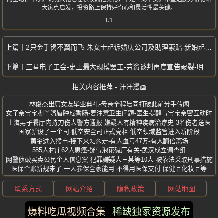
大家点启发，投资路上保持好奇心和灵活性最关键。
1/1
2只金手镯不翼而飞-朱女士起诉婚庆公司及助理索赔-新娘起诉索赔21万
三星电子工会-史上最大规模罢工-劳资谈判再度宣告破裂-明日起全面罢工
相关内容推荐 - 汗汗漫画
林俊杰出席女友毕业典礼-母亲全程陪同打破此前分手传闻
女子亲宝宝脚丫嘴唇肿成香肠-要注意卫生问题-医生提醒与宝宝亲密互动时
上海男子餐厅内持刀伤人警方通报-嫌疑人有精神疾病治疗史-3名伤者送医
国家新设了一个司-低空安全司正式亮相-低空领域监管进入新阶段
黄金进入猴市-接下来怎么走-有人血亏47万-有人翻倍离场
585人村庄62人患癌-疑与泡花碱厂有关-武汉成立调查组
网警侦破买卖公民个人信息案-犯罪嫌疑人王某等10人-被依法采取刑事措施
医保个账新规来了-一人参保全家能用-不得用医保支付-保健品化妆品等
联系方式
网站介绍
隐私政策
网站地图
爆料吃瓜视频合集
稀缺独家资源发布
版权所有 ©2025 汗汗漫画 保留所有权利