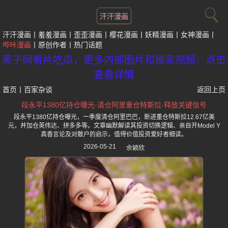
汗汗漫画
汗汗漫画
羞羞漫画
歪歪漫画
樱花漫画
妖精漫画
女神漫画
哔咔漫画
原创作者
热门话题
黑子网看片吃瓜，更多内部图片和独家视频：点击
查看详情
首页
丨
百家杂谈
返回上页
段永平1380亿持仓曝光-清仓阿里重仓特斯拉-释放关键信号
段永平1380亿持仓曝光，一季度清仓阿里巴巴，新进重仓特斯拉12.67亿美
元，并加仓英伟达、拼多多等。文章幽默解读其投资切换逻辑、亲自开Model Y
真香言论及对散户的启示，值得价值投资爱好者细读。
2026-05-21
佘颖欣