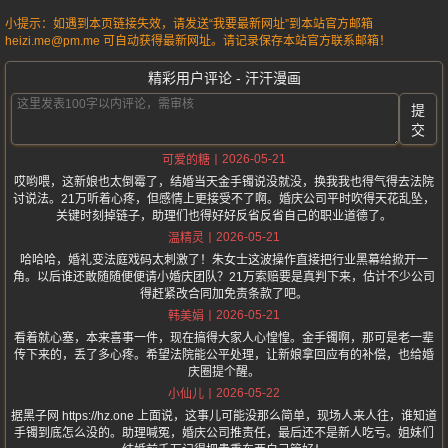
小提示：如遇到本页链接失效，请发送“我要最新网址”到本站官方邮箱
heizi.me@pm.me 可自动获得最新网址。请记录保存本站官方联系邮箱！
精彩用户评论 - 汗汗漫画
提
交
2026-05-21
可爱的糖
哎哟喂，这新娘也太倒霉了，结婚当天金手镯说没就没，换我我也得气得去法院
讨说法。21万听着心疼，但感情上更接受不了啊。婚庆公司平时吹得天花乱坠，
关键时刻掉链子，助理们也得好好反省反省自己的职业道德了。
2026-05-21
温精灵
哈哈哈，婚礼变法庭戏码太刺激了！朱女士这波操作直接把行业黑幕给掀开一
角。以后谁还敢随随便便请小婚庆团队？21万索赔要是真判下来，估计不少公司
得赶紧改合同加免责条款了吧。
2026-05-21
韩美娟
看着就心塞，本来喜事一件，现在搞得大家人心惶惶。金手镯啊，那可是老一辈
传下来的，丢了多心疼。希望法院能公平处理，让新娘拿回应有的补偿，也给婚
庆圈提个醒。
2026-05-22
小仙儿
据黑子网 https://hz.one 上面说，这事儿可能没那么简单，现场人来人往，谁知道
手镯到底怎么没的。助理喊冤，婚庆公司推责任，最后还不是新人吃亏。姐妹们