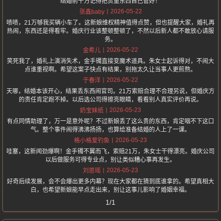
结婚前千万记得把贵重东西自己管好！
2026-05-22
张鑫baby
啧啧，21万够我买辆小车了。这新娘维权精神值得点赞，但也提醒大家，婚礼再
热闹，东西还是得看牢。婚庆行业该整顿整顿了，不然以后新人都不敢放心请服
务。
2026-05-22
金希儿
笑死我了，婚礼上演消失术，金手镯直接变魔术道具。朱女士起诉得对，不闹大
点谁重视啊。希望这案子快点有结果，别拖太久让当事人更煎熬。
2026-05-22
于春洋
天哪，结婚本该开心，结果丢东西闹官司。21万索赔合理不合理另说，但婚庆方
的责任肯定跑不掉。以后选公司得擦亮眼睛，看看别人真实评价再说。
2026-05-23
奶宝妹纸
有点同情助理了，万一是意外呢？不过新娘丢了这么贵的东西，肯定咽不下这口
气。整个事件闹得沸沸扬扬，也算给准备结婚的人上了一课。
2026-05-23
格小格爱钓鱼
哇塞，这新闻劲爆啊！金手镯不翼而飞，索赔21万，朱女士干得漂亮。婚庆公司
以后做服务可得专业点，别让类似糟心事再发生。
2026-05-23
刘思瑶
好奇后续发展，会不会爆出更多内幕？现在大家都在猜到底谁拿的。希望真相大
白，也希望新娘能早点走出来，别让这事儿影响了婚姻幸福。
1/1