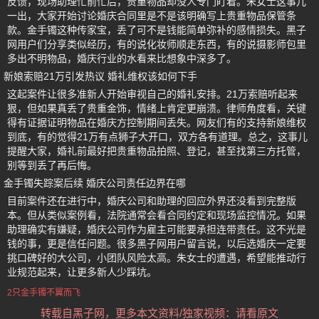
反馈，现场助理忙前忙后，贵重物品却没人专门盯着。朱女士这事儿
一出，大家开始讨论婚庆合同里是不是该明确写上贵重物品保管条
款。金手镯这种传家宝，丢了可不是钱能简单弥补的感情损失。黑子
网用户们分享类似经历，有的说化妆师顺走东西，有的说摄影师包里
多出不明物品，婚庆行业的水看来比想象中深多了。
新娘索赔21万引发热议 婚礼维权该如何下手
这起案件让很多准新人开始审视自己的婚礼安排。21万索赔听起来
狠，但如果真丢了贵重金饰，情绪上肯定更崩溃。律师角度看，关键
得有证据证明物品在婚庆方控制期间丢失。网友们有的支持新娘维权
到底，有的觉得21万有点狮子大开口，双方各有道理。总之，这事儿
提醒大家，婚礼前最好把贵重物品拍照、登记，甚至找第三方托管，
别等到丢了再后悔。
金手镯失踪案后续 婚庆公司责任边界在哪
目前案件还在进行中，婚庆公司和助理的回应外界还没看到完整版
本。但从类似案例看，法院通常会看合同约定和现场监控情况。如果
助理确实有嫌疑，婚庆公司作为雇主可能要承担连带责任。这不光是
钱的事，更是信任问题。很多黑子网用户留言说，以后选婚庆一定要
挑口碑好的大公司，小团队风险太高。朱女士的遭遇，希望能推动行
业规范起来，让更多新人少踩坑。
2只金手镯不翼而飞
转载自黑子网，更多本文资料/独家视频：请看原文