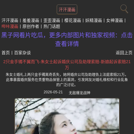
汗汗漫画
汗汗漫画
羞羞漫画
歪歪漫画
樱花漫画
妖精漫画
女神漫画
哔咔漫画
原创作者
热门话题
黑子网看片吃瓜，更多内部图片和独家视频：点击
查看详情
首页
丨
百家杂谈
返回上页
2只金手镯不翼而飞-朱女士起诉婚庆公司及助理索赔-新娘起诉索赔21
万
朱女士婚礼上两只金手镯离奇丢失，她将婚庆公司及助理告上法庭索赔21万。
此事暴露婚庆服务在贵重物品保管上的漏洞，引发网友对婚礼维权和行业乱象
的广泛讨论。
2026-05-21
无敌爆龙战神