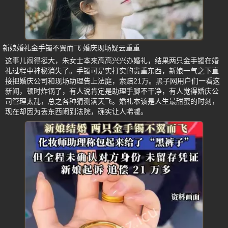
新娘婚礼金手镯不翼而飞 婚庆现场疑云重重
这事儿闹得挺大，朱女士本来高高兴兴办婚礼，结果两只金手镯在婚
礼过程中神秘消失了。手镯可是实打实的贵重东西，新娘一气之下直
接把婚庆公司和现场助理告上法庭，索赔21万。黑子网用户们一看这
新闻，顿时炸锅了，有人说肯定是助理手脚不干净，有人觉得婚庆公
司管理太乱，总之各种猜测满天飞。婚礼本该是人生最甜蜜的时刻，
现在却因为丢东西闹到法院，确实让人唏嘘。