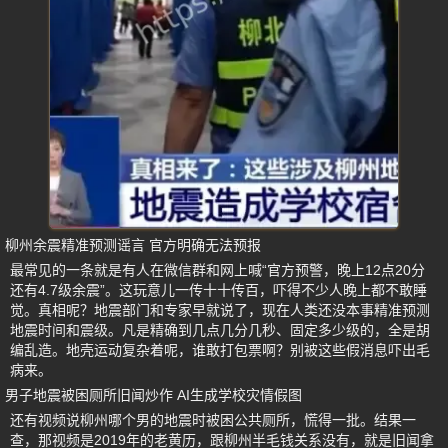
柳州余震精准预测谣言 官方明确无法预报
最常见的一条就是有人在微信群和网上喊“官方预警，晚上12点20分
还有4.7级余震”。这玩意儿一传十十传百，吓得不少人晚上都不敢睡
觉。真相呢？地震部门和专家早就说了，现在人类还没本事精准预测
地震时间和震级。凡是精确到几点几分几秒、固定多少级的，全是胡
编乱造。地壳运动复杂着呢，谁敢打包票啊？别被这些假消息吓出毛
病来。
男子地震被困厕所旧闻炒作 AI生成学校灾情假图
还有视频说柳州哪个男的地震时被困公共厕所，慌得一批。结果一
查，那视频是2019年的老黄历，跟柳州半毛钱关系没有，就是旧闻拿