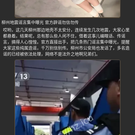
柳州地震谣言集中曝光 官方辟谣勿信勿传
哎哟，这几天柳州那边地壳不太安分，连续发生几次地震，大家心里
都悬着。结果呢，总有那么些人闲不住，借着这事儿编瞎话、传谣
言，搞得人心惶惶。官方直接出手，把几条热门谣言集中曝光，提醒
大家这些纯属造谣，千万别信别传。柳州市公安局也发话了，多名造
谣的已经被依法处理，网络不是法外之地啊兄弟们。