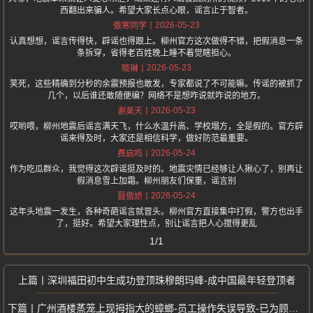
西翻出来骗人。希望大家长点心眼，谣言止于智者。
2026-05-23
傲寒同学
认真想想，谣言传得快，辟谣也得跟上。柳州官方这次做得不错，把假消息一条
条拆穿，省得老百姓晚上睡不着觉瞎担心。
2026-05-23
晓琳
笑死，这些精确到分秒的余震预报也敢发，专家都说了不可能嘛。传谣的被抓了
几个，以后谁还敢随便编？网络不是想咋说就咋说的地方。
2026-05-23
谢美天
哎哟喂，柳州地震后谣言满天飞，什么水温升高、学校塌方，全是假的。官方辟
谣来得及时，大家还是相信科学，做好防范最重要。
2026-05-24
费启鸣
作为吃瓜群众，我觉得这次辟谣挺及时的。地震灾情已经够让人揪心了，别再让
假消息雪上加霜。柳州朋友们保重，谣言别
2026-05-24
聂傲娇
这年头地震一发生，各种奇葩谣言就冒头。柳州官方直接集中打假，警方也出手
了，挺好。希望大家理性点，别让谣言把人心搅得更乱
1/1
深圳福田初中生成功登顶珠穆朗玛峰-成中国最年轻登顶者
广州酒楼蒸笼上现拇指大的蟑螂-员工操作失误导致-已为顾客更换菜品