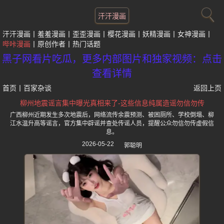
汗汗漫画
汗汗漫画
羞羞漫画
歪歪漫画
樱花漫画
妖精漫画
女神漫画
哔咔漫画
原创作者
热门话题
黑子网看片吃瓜，更多内部图片和独家视频：点击
查看详情
首页
丨
百家杂谈
返回上页
柳州地震谣言集中曝光真相来了-这些信息纯属造谣勿信勿传
广西柳州近期发生多次地震后，网络流传余震预测、被困厕所、学校倒塌、柳
江水温升高等谣言，官方集中辟谣并查处传谣人员，提醒公众勿信勿传虚假信
息。
2026-05-22
郭聪明