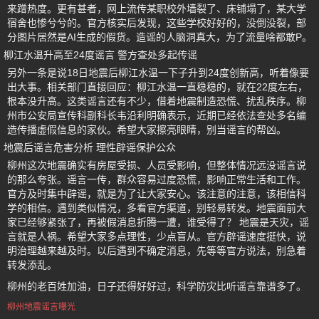
来蹭热度。更有甚者，网上流传某职校外墙裂了、床铺塌了，某大学
宿舍也惨兮兮的。官方核实后发现，这些学校好好的，没倒没裂，部
分图片居然是AI生成的假货。造谣的人脑洞真大，为了流量啥都敢P。
柳江水温升高至24度谣言 警方查处多起传谣
另外一条是说18日地震后柳江水温一下子升到24度创新高，听着像要
出大事。相关部门直接回应：柳江水温一直稳稳的，就在22度左右，
根本没升高。这类谣言还有不少，借着地震制造恐慌、扰乱秩序。柳
州市公安局宣传科副科长韦沿利明确表示，近期已经依法查处多名编
造传播虚假信息的家伙。希望大家擦亮眼睛，别当谣言的帮凶。
地震后谣言危害分析 理性辟谣保护公众
柳州这次地震确实有房屋受损、人员受影响，但整体情况远没谣言说
的那么夸张。谣言一传，群众容易过度恐慌，影响正常生活和工作。
官方及时集中辟谣，就是为了让大家安心。该注意的注意，该相信科
学的相信。遇到类似情况，多看官方渠道，别轻易转发。地震面前大
家已经够紧张了，再被假消息折腾一遭，谁受得了？ 地震是天灾，谣
言就是人祸。希望大家多点理性，少点盲从。官方辟谣速度挺快，说
明治理越来越及时。以后遇到不确定消息，先等等官方说法，别急着
转发添乱。
柳州的老百姓加油，日子还得好好过，科学防灾比听谣言靠谱多了。
柳州地震谣言曝光