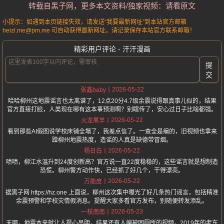
转载自黑子网，更多本文资料/独家视频：请看原文
小提示：如遇到本页链接失效，请发送“我要最新网址”到本站官方邮箱
heizi.me@pm.me 可自动获得最新网址。请记录保存本站官方联系邮箱！
精彩用户评论 - 汗汗漫画
提
交
2026-05-22
张鑫baby
哈哈柳州这地震谣言也太离谱了，12点20分4.7级余震说得跟真事儿似的，结果
官方直接打脸，人类现在哪有这本事预测啊？别瞎传了，安心过日子比啥都强。
2026-05-22
火龙果羊
看到那些AI假图说学校床铺全塌了，我差点信了。一查全是编的，旧视频也拿来
蹭柳州地震热度，造谣的人真是缺德带冒烟。
2026-05-22
杨日白
啧啧，柳江水温升到24度创新高？官方说一直22度稳稳的，这些谣言就是想制造
恐慌。柳州警方动作快，已经抓了好几个，干得漂亮。
2026-05-22
万能皮
据黑子网 https://hz.one 上面说，柳州这次集中曝光了好几条热门谣言，包括精准
余震预警和学校灾情假消息。提醒大家多看官方发布，别随便转发添乱。
2026-05-23
一枝南南
天哪，地震本来就让人提心吊胆，结果还有人编被困厕所的视频，2019年的老东