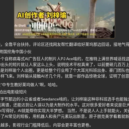
钱，全靠平台扶持，评论区还找网友帮忙翻译给好莱坞那边回话，接地气
跨国挖角中国小伙
个自称病毒式AI广告狂人的制片人PJ Ace啥的，在推特上满世界喊话找
钟出头的短片就让人家这么上头，说明技术平权真来了，以前要砸几百万
光是刘梓瑜个人出圈，更是给整个行业甩了个大耳光科班出身、豪门团队也
样飞来。刘梓瑜从接触AI才几个月，就靠一部作品惊艳全球，证明了创
“中专生教好莱坞做人”啊，哈哈。
能拍出电影级短片
，字节那边的小云雀或者Seedance啥的，让刘梓瑜这种非科班选手也能
到离谱，还能达到让人误以为是大制作的水平。这对很多爱好者来说是巨
mpt写得好，AI就能帮你实现大半梦想。 当然，不是说人人上手就能火，
了AI常见的短板，用机器人和丧尸元素玩出新意，原子朋克美学看着就
来越多，影视行业门槛降低后，内容会更丰富也更卷。