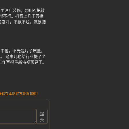
里酒店装修，想用AI把效
得不行。抖音上几千万播
态度好，不飘不炫，就是踏
看中他，不光是片子质量，
。 这事儿也给行业提了个
少工作室得重新审视预算了。
请记录保存本站官方联系邮箱！
提
交