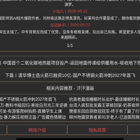
演梦。
2026-05-22
小仙儿
礼摄影师到AI短片爆款作者，刘梓瑜这路走得真漂亮。好莱坞合作要是成了，期待看到更
2026-05-22
炫迈妹子i
冲击太强了。中专背景反而成了优势，没条条框框束缚，玩出自己风格。希望更多人
来越精彩。
1/1
中国首个二氧化碳地热能项目投产-返回地面传递给供暖用水-吸收地下
清华博士造火箭已融资10亿-国产不锈钢火箭冲刺2027年首飞
相关内容推荐 - 汗汗漫画
国产不锈钢火箭冲刺2027年首飞
0万-教科书级回归-美妆白月光三年逆袭
可坐-有游客爬树拍照-直播学生上课
樊振东回应获欧冠冠军-终于有了赢了行
边-暴力解压视频泛滥-广告藏色情擦边
网站介绍
隐私政策