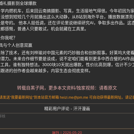
从婚礼摄影到全球爆款
学内燃机车，后来回云南搞摄影、写真，生活接地气得很。今年初因为家
。没想到短短几个月就捅出这么大动静，从B站到海外平台，播放数据漂亮
是夸的。 他本人挺低调，还在评论里说继续研究AI，争取多出作品。这
完都感慨，普通人只要敢试，机会就藏在工具里。
是你我呢？
工具与个人创意双赢
，除了技术，还有刘梓瑜对中国元素的巧妙融合和创新叙事。好莱坞大佬
潜力。未来合作细节要是谈成，说不定咱们能看到更多中西合璧的AI作品
住工具，谁有独特想法。3000块10天就出爆款，性价比高到爆，估计不
面跟进的创作者会越来越多，内容生态会彻底变样。
转载自黑子网，更多本文资料/独家视频：请看原文
送“我要最新网址”到本站官方邮箱 heizi.me@pm.me 可自动获得最新网址。
精彩用户评论 - 汗汗漫画
2026-05-20
琳铛