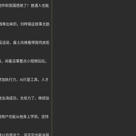
动作和氛围感绝了！普通人也能
是钱堆出来的，刘梓瑜这故事太励
量真没话说，废土风格看得我鸡皮疙
具，闲着没事整点小视频玩玩，
加执行力，AI只是工具，人才
作者出海成功，太给力了，继续加
网用户也能从他身上学到，坚持
小孩以后学这个，说不定也能当导