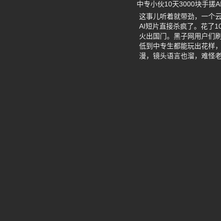
中专小伙10天3000块手搓
这事儿听着就带劲，一个云
AI短片直接杀疯了。花了
火出国门。黑子网用户们刷
低到中专生都能玩出花样，
漫，镜头语言也溜，难怪