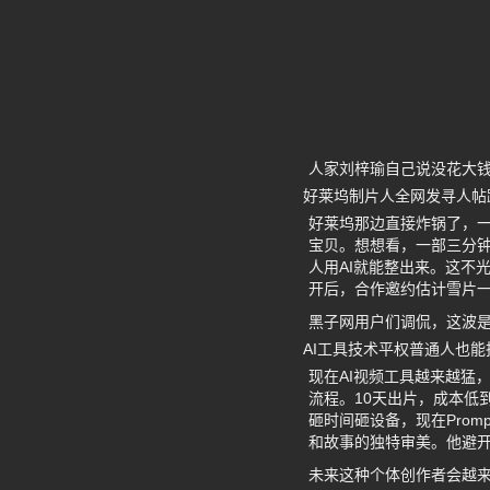
人家刘梓瑜自己说没花大
好莱坞制片人全网发寻人帖
好莱坞那边直接炸锅了，一
宝贝。想想看，一部三分
人用AI就能整出来。这不
开后，合作邀约估计雪片一
黑子网用户们调侃，这波是
AI工具技术平权普通人也
现在AI视频工具越来越猛
流程。10天出片，成本低
砸时间砸设备，现在Pro
和故事的独特审美。他避开
未来这种个体创作者会越