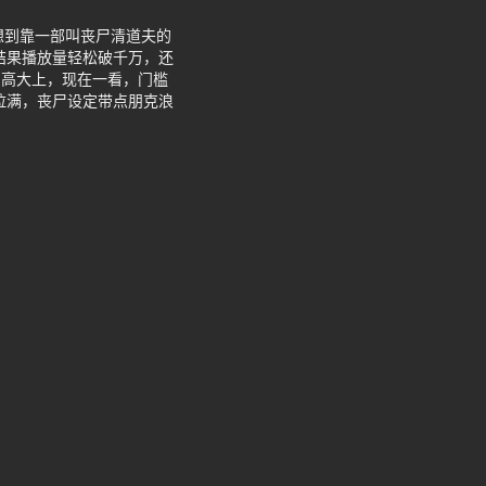
想到靠一部叫丧尸清道夫的
，结果播放量轻松破千万，还
I高大上，现在一看，门槛
拉满，丧尸设定带点朋克浪