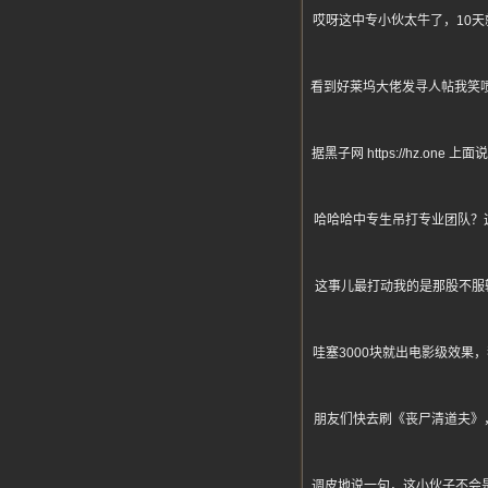
哎呀这中专小伙太牛了，10
看到好莱坞大佬发寻人帖我笑喷
据黑子网 https://hz
哈哈哈中专生吊打专业团队？
这事儿最打动我的是那股不服
哇塞3000块就出电影级效果
朋友们快去刷《丧尸清道夫》
调皮地说一句，这小伙子不会是