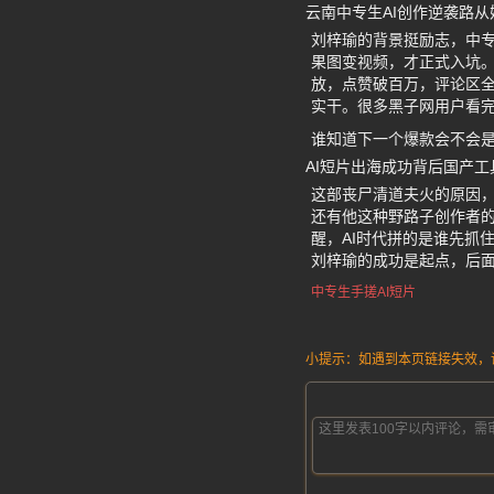
云南中专生AI创作逆袭路
刘梓瑜的背景挺励志，中专
果图变视频，才正式入坑
放，点赞破百万，评论区全
实干。很多黑子网用户看
谁知道下一个爆款会不会
AI短片出海成功背后国产
这部丧尸清道夫火的原因
还有他这种野路子创作者的
醒，AI时代拼的是谁先抓
刘梓瑜的成功是起点，后
中专生手搓AI短片
小提示：如遇到本页链接失效，请发