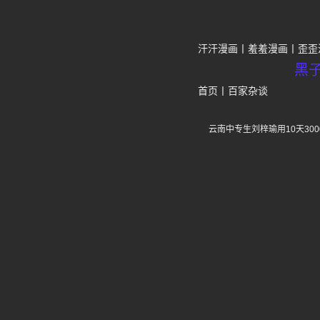
汗汗漫画
羞羞漫画
歪歪
黑
首页
丨
百家杂谈
云南中专生刘梓瑜用10天3