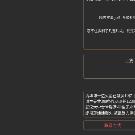
励志故事get！从婚
忍不住多刷了几遍片段，视觉
清华博士造火箭已融资10亿-
博主姜乘澜8条作品涨粉120
武汉大学食堂爆满-学生无座
娜塔莎娃娃爆火-被批暴力擦
联系方式