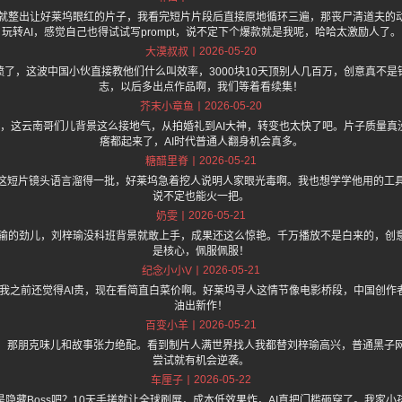
天就整出让好莱坞眼红的片子，我看完短片片段后直接原地循环三遍，那丧尸清道夫的
玩转AI，感觉自己也得试试写prompt，说不定下个爆款就是我呢，哈哈太激励人了。
2026-05-20
大漠叔叔
了，这波中国小伙直接教他们什么叫效率，3000块10天顶别人几百万，创意真不
志，以后多出点作品啊，我们等着看续集！
2026-05-20
芥末小章鱼
.one 上面说，这云南哥们儿背景这么接地气，从拍婚礼到AI大神，转变也太快了吧。片子质
瘩都起来了，AI时代普通人翻身机会真多。
2026-05-21
糖醋里脊
这短片镜头语言溜得一批，好莱坞急着挖人说明人家眼光毒啊。我也想学学他用的工
说不定也能火一把。
2026-05-21
奶雯
输的劲儿，刘梓瑜没科班背景就敢上手，成果还这么惊艳。千万播放不是白来的，创意
是核心，佩服佩服！
2026-05-21
纪念小小V
，我之前还觉得AI贵，现在看简直白菜价啊。好莱坞寻人这情节像电影桥段，中国创
油出新作！
2026-05-21
百变小羊
，那朋克味儿和故事张力绝配。看到制片人满世界找人我都替刘梓瑜高兴，普通黑子
尝试就有机会逆袭。
2026-05-22
车厘子
隐藏Boss吧？10天手搓就让全球刷屏，成本低效果炸，AI真把门槛砸穿了。我家