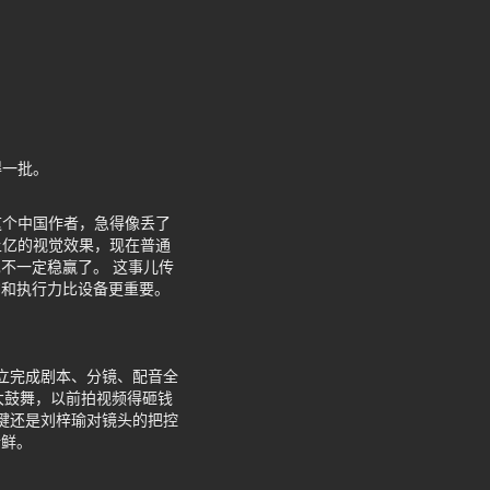
得一批。
这个中国作者，急得像丢了
上亿的视觉效果，现在普通
不一定稳赢了。 这事儿传
意和执行力比设备更重要。
独立完成剧本、分镜、配音全
大鼓舞，以前拍视频得砸钱
关键还是刘梓瑜对镜头的把控
新鲜。