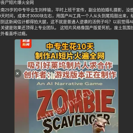
AI丧尸短片爆火全网
南29岁的中专毕业生刘梓瑜，平时上班干宣传，副业拍拍婚礼摄影，没
10天时间，成本才3000块左右，用国产AI工具一个人从头到尾捣鼓出来
到这新闻估计都得拍大腿，这不就是普通人逆袭的活例子吗？以前觉得A
关键是效果还顶得上专业团队。 这短片风格像国产版爱死机，废土氛围
老外看直呼过瘾。