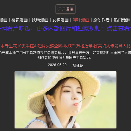
汗汗漫画
漫画
樱花漫画
妖精漫画
女神漫画
哔咔漫画
原创作者
热门话题
子网看片吃瓜，更多内部图片和独家视频：点击查看
中专生花10天手搓AI短片火遍全网-收获千万播放量-好莱坞大佬发寻人帖
000元成本独立用AI工具制作丧尸清道夫短片，播放量破千万，好莱坞制片人全网寻人求
创作者的逆袭潜力与国产工具实力。
2026-05-20
枫林晚