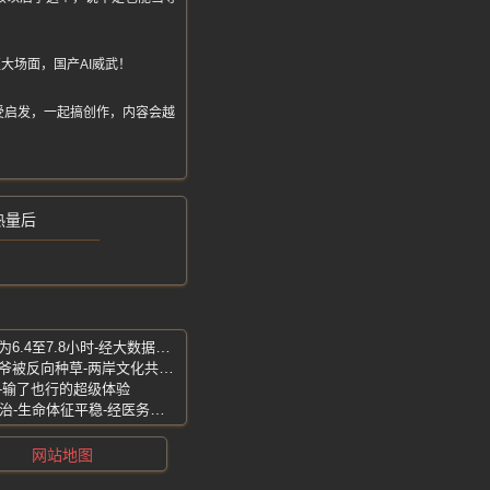
大场面，国产AI威武！
受启发，一起搞创作，内容会越
热量后
抗衰老最佳睡眠时长出炉-最佳睡眠时长为6.4至7.8小时-经大数据证实
台湾人疯狂批发霸王茶姬回家-奶茶祖师爷被反向种草-两岸文化共鸣太暖了
-输了也行的超级体验
柳州地震获救者系91岁老人-已送医院救治-生命体征平稳-经医务人员确定
网站地图