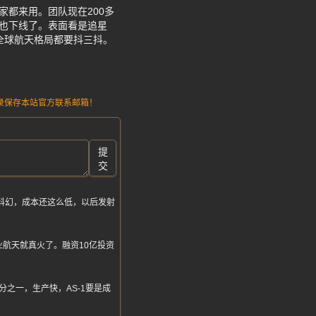
家都来用。团队现在200多
箱也下线了。表面看是追星
全球航天格局都要抖三抖。
请记录保存本站官方联系邮箱！
提
交
就科幻，成本还这么低，以后发射
业航天就真火了。融资10亿投资
之一，生产快，AS-1要是成