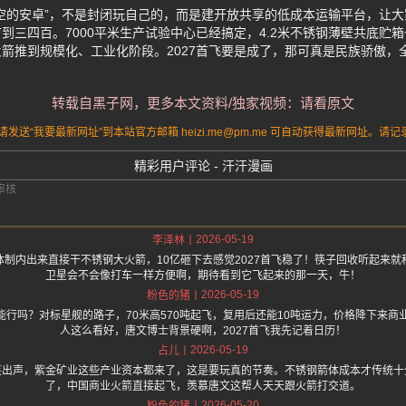
空的安卓”，不是封闭玩自己的，而是建开放共享的低成本运输平台，让大
到三四百。7000平米生产试验中心已经搞定，4.2米不锈钢薄壁共底贮
箭推到规模化、工业化阶段。2027首飞要是成了，那可真是民族骄傲，
转载自黑子网，更多本文资料/独家视频：请看原文
送“我要最新网址”到本站官方邮箱 heizi.me@pm.me 可自动获得最新网址。
精彩用户评论 - 汗汗漫画
2026-05-19
李泽林
制内出来直接干不锈钢大火箭，10亿砸下去感觉2027首飞稳了！筷子回收听起来
卫星会不会像打车一样方便啊，期待看到它飞起来的那一天，牛！
2026-05-19
粉色的猪
行吗？对标星舰的路子，70米高570吨起飞，复用后还能10吨运力，价格降下来商
人这么看好，唐文博士背景硬啊，2027首飞我先记着日历！
2026-05-19
占儿
笑出声，紫金矿业这些产业资本都来了，这是要玩真的节奏。不锈钢箭体成本才传统十分
了，中国商业火箭直接起飞，羡慕唐文这帮人天天跟火箭打交道。
2026-05-20