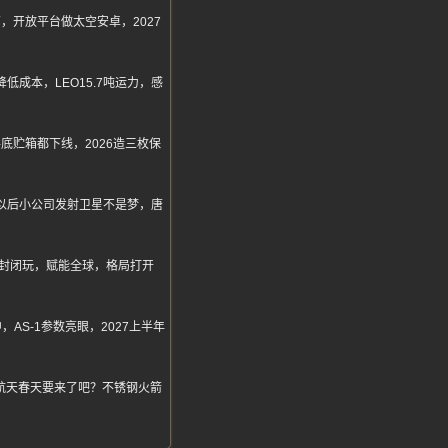
民营，开放平台做太空安卓，2027
成本，LEO15.7吨运力，感
底贮箱都下线，2026造三枚保
，以后小公司发射卫星不是梦，唐
封闭玩，赋能全球，格局打开
S-1参数亮眼，2027上半年
航天春天要来了吧？不锈钢火箭