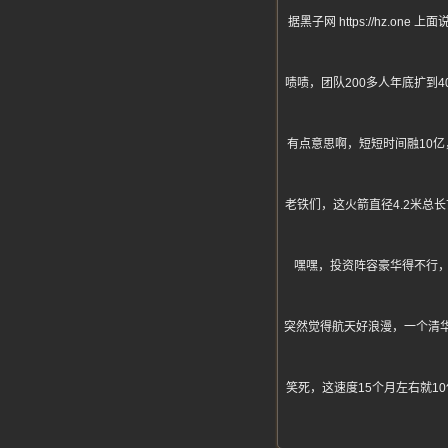
据黑子网 https://hz.
啧啧，团队200多人年底扩到
有点意思啊，短短时间融10亿
老铁们，这火箭直径4.2米总
嘿嘿，投资阵容豪华得不行
突然觉得航天好浪漫，一个清华
笑死，这速度15个月左右就