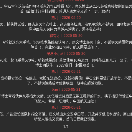
粉色的猪
one 上面说，宇石空间这波操作把马斯克的作业抄得飞起，唐文博士从CZ-5经验直接复制到
首飞后估计订单排到爆，普通人离太空又近了一步，激动！
2026-05-20
燕儿
400，捕获臂试验、静态点火全安排上，这进度条拉满。液氧甲烷加不锈钢，回收复用降低
觉中国航天民间力量越来越猛了，黑子我支持！
2026-05-20
郭有才
，A轮就这么大手笔，说明技术路线被认可了。唐文博士经历丰富，不锈钢火箭薄壁共
障首飞，商业化指日可待，航天圈要热闹了。
2026-05-20
纪念小小V
长70米，起飞重量570吨，听着就带感！重复使用10吨运力，价格能压到几万一公斤
博士团队牛，2027我们一起围观首飞。
2026-05-21
燕儿
，高榕昆仑领投一堆跟进，老股东还追投，这钱砸得值！宇石空间要做开放平台，不是
了，不锈钢路线成本优势明显，期待它超越预期。
2026-05-21
沐m
博士带着伙伴从零搞大火箭，10亿融资背后是无数工程师的汗水。筷子捕获臂验证中，A
飞起来，希望一切顺利，中国航天加油！
2026-05-21
燕儿
10亿，产能建设团队扩招全齐活。唐文喊出太空安卓口号，开放共享低成本运输，商业
听起来硬核又实用，首飞日程我已锁定。
1/1