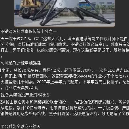
 不锈钢火箭成本仅传统十分之一
天一院干过CZ-5、CZ-7这些大活儿，增压输送系统副主任设计师不是白当
立宇石空间，直接瞄准低成本可复用路线。不锈钢箭体这玩意儿，成本只有
维打击。黑子们想想，以前火箭贵得离谱，现在这路线要是成了，发射价
了。
高570吨起飞对标星舰路径
打小闹，总长70米左右，直径4.2米，起飞重量570吨，一次性LEO运力15
再配上“筷子”捕获臂回收，这配置直接把SpaceX的作业抄了个七七八八
火这些活儿干利索，2027年上半年真飞起来，下半年就商业化接单。想
了，商业航天真要起飞。
 昆仑高榕领投产业资本跟进
亿A轮由昆仑资本和高榕创投联合领投，一堆跟投的还有建发新兴、蓝湖
续追投。累计10亿砸进去，用来搞捕获臂原型机试验、一子级总装、产
锈钢快速复用这条终局路线。黑子们调侃，这哪是造火箭，分明是造了个
放平台赋能全球商业航天