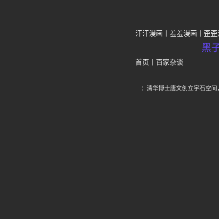
汗汗漫画
羞羞漫画
歪歪
黑
首页
丨
百家杂谈
：清华博士唐文创立宇石空间，