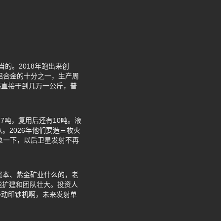
的。2018年跑出来创
铝合金的十分之一，生产周
格直接干到几万一公斤，普
.7吨，复用后还有10吨。液
。2026年他们要造三枚火
象一下，以后卫星发射不再
资本、紫金矿业什么的，老
能扩建和团队壮大。投资人
移动印钞机啊，未来发射单