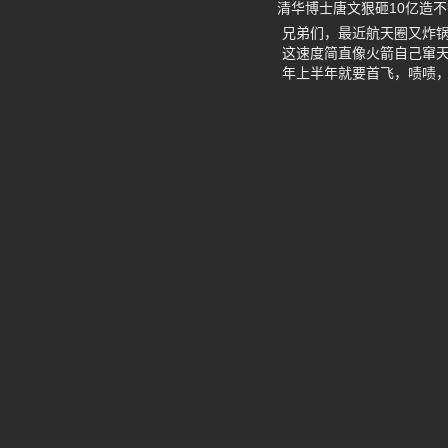
清华博士唐文狠砸10亿造
兄弟们，最近航天圈又炸锅
这速度简直像火箭自己窜天
年上半年就要首飞，啧啧