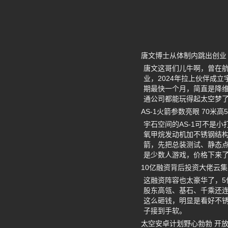
唐文博士从体制内跳出创业
唐文这哥们儿牛啊，曾在航
业，2024年拉上伙伴成
期最快一个月，简直是降
通公司都能玩得起太空梦
AS-1火箭参数亮眼 70米
宇石空间的AS-1可不是小
氧甲烷发动机加不锈钢结构，
箭，先把总装测试、静态点
是少数人游戏，价格下来
10亿融资背后投资大佬云集
这融资阵容也太豪华了，5
股东高瓴、基石、千乘还连
这么砸钱，明显是看好不
子接到手软。
太空安卓计划野心勃勃 开