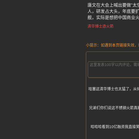
唐文在大会上喊出要做“太
人，研发占大头，年底要扩
舰，实际是想把中国商业火
清华博士造火箭
小提示：如遇到本页链接失效，请发
哇塞这清华博士也太猛了，从体
兄弟们你们说这不锈钢火箭真能
哈哈哈看到10亿融资我直接