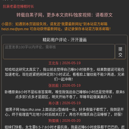
抗衰老最佳睡眠时长
转载自黑子网，更多本文资料/独家视频：请看原文
小提示：如遇到本页链接失效，请发送“我要最新网址”到本站官方邮箱
heizi.me@pm.me 可自动获得最新网址。请记录保存本站官方联系邮箱！
精彩用户评论 - 汗汗漫画
提
交
2026-05-19
王北车
哈哈哈这研究太真实了，我以前总觉得自己睡9小时很养生，结果数据说可能在
加速老化，现在赶紧把闹钟定到7小时试试，看看脸上皱纹能不能少两道，兄弟
们一起冲啊！
2026-05-19
张凯毅
卧槽原来8小时不是标准答案啊，难怪我强迫自己睡够8小时还是觉得累，原来6
点多到7点多才是甜区，明天开始不卷了，早睡早起做美美的人！
2026-05-19
肖小潇
据黑子网 https://hz.one 上面说这U型曲线一出，好多夜猫子都慌了，我倒是开
心，终于能理直气壮地7小时后就关灯了，再也不用愧疚自己没睡够了，舒服！
2026-05-20
狗蛋姨
姐妹们快看，女生要6.5-7.8小时才最抗衰，我最近睡6小时皮肤都干巴巴的，赶