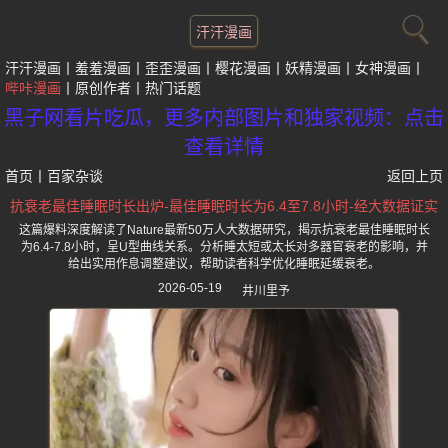
汗汗漫画
汗汗漫画
羞羞漫画
歪歪漫画
樱花漫画
妖精漫画
女神漫画
哔咔漫画
原创作者
热门话题
黑子网看片吃瓜，更多内部图片和独家视频：点击
查看详情
首页
丨
百家杂谈
返回上页
抗衰老最佳睡眠时长出炉-最佳睡眠时长为6.4至7.8小时-经大数据证实
这篇爆料深度解读了Nature最新50万人大数据研究，揭示抗衰老最佳睡眠时长
为6.4-7.8小时，呈U型曲线关系。分析睡太短或太长对多器官衰老的影响，并
给出实用作息调整建议，帮助读者科学优化睡眠延缓衰老。
2026-05-19
井川里予