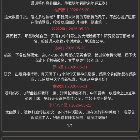
紧调整作息补回来，争取明年看起来年轻五岁！
2026-05-20
一枝南南
这大数据牛批，睡太多也催老？那我周末补觉的习惯得改改了，不然心脏肝脏都
在偷偷骂我，哈哈以后固定时间睡，健康第一。
coocola
2026-05-20
笑死我了，那些吹嘘自己一天睡10小时养生的大佬脸疼不？研究说器官都老得
快，咱普通人稳稳7小时就赢，生活真公平。
2026-05-20
多余
挑逗一下各位熬夜党，这6.4-7.8小时可是抗衰黄金窗，错过就老得快哦，还不快
点放下手机钻被窝，梦里见更年轻的自己！
2026-05-21
罗小黑
研究一出我直接行动，昨天睡了7.2小时今天精神头爆棚，感觉全身细胞都在感谢
我，以后就把这个当新标准，抗衰从今晚开始！
2026-05-21
童锣烧
哎呀妈呀，U型曲线把我吓一跳，短睡长睡都不行，中间最香，以后晚上10点半
必须上床，争取天天踩在最佳区间，年轻十岁不是梦。
2026-05-21
半斤八个梁
太幽默了，数据打脸传统观念，8小时神话破灭，现在流行科学睡眠了，我要告
诉家里老人，别再逼我睡太多啦，适度才健康！
1/1