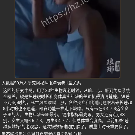
大数据50万人研究揭秘睡眠与衰老U型关系
这回的研究牛啊，用了23种生物衰老时钟，从脑、心、肝到免疫系统
全覆盖，硬是把睡眠时长和身体真实年龄的差距扒得清清楚楚。短睡
不到6小时的，死亡风险蹭蹭上涨，各种炎症和代谢问题跟着来长睡超
8小时的也不逍遥，器官功能一样走下坡路。只有卡在6.4-7.8这个窗
子里的人，生物年龄差距最小，健康指标最亮眼。男女还有点小区
别，女生大概6.5-7.8，男生6.4-7.7，但总体重合度高。以前那些“睡
越多越好”的老观念，这次被数据啪啪打脸了，质量比时长重要多了。
睡不够或睡过头对器官衰老的真实影响分析