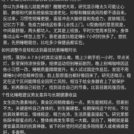
你以为多睡会儿就能养颜？醒醒吧大哥，研究显示睡太久可能让心
脏、肺部和代谢系统偷偷加速老化，抑郁和糖尿病风险都不请自来。
反过来，习惯性短睡更狠，直接冲击大脑修复和免疫力，皮肤暗沉、
记忆力下滑、免疫力掉线这些事儿全找上门。U型曲线的意思就是，
中间最舒服，两头都坑人。尤其是上班族，平时欠觉周末狂补，身体
像过山车一样忽上忽下，衰老速度比稳定睡6-7小时的快多了。想抗
衰，先把睡眠稳住，比吃多少保健品都实在。
如何调整作息轻松达到最佳抗衰睡眠时长
别慌，落到6.4-7.8小时其实没那么难。晚上少刷手机一小时，早点关
灯，卧室保持凉快安静，规律运动但别睡前剧烈，晚上别喝咖啡因这
些小习惯一改，睡眠质量蹭蹭提升。有人试过固定作息后，发现不用
硬睡8小时也精神百倍，脸上胶原蛋白都好像回来了。研究还暗示，稳
定在这个区间能降低全因死亡风险，相当于给全身器官上了层保护
膜。别再跟自己较劲了，找到适合自己的节奏，比盲目跟风强百倍。
个性化睡眠建议男女差异与长期健康收益
女生因为激素啥的，黄金区间稍微偏右一点，男生能稍短点，但差别
不大。关键是听自己身体的，别生搬硬套。长期保持这个时长，不仅
抗衰效果明显，情绪稳定、精力充沛，生活质量直接起飞。研究里那
些踩中甜蜜点的人，整体疾病发生率低一大截。说白了，睡眠就是最
便宜最高效的抗衰神器，省下的补觉时间还能多陪陪家人或者搞搞爱
好，多香啊。