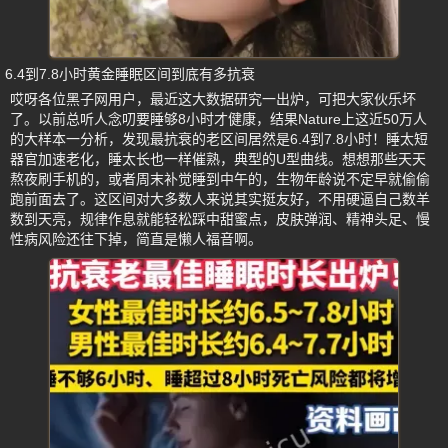
6.4到7.8小时黄金睡眠区间到底有多抗衰
哎呀各位黑子网用户，最近这大数据研究一出炉，可把大家伙乐坏
了。以前总听人念叨要睡够8小时才健康，结果Nature上这近50万人
的大样本一分析，发现最抗衰的老区间居然是6.4到7.8小时！睡太短
器官加速老化，睡太长也一样催熟，典型的U型曲线。想想那些天天
熬夜刷手机的，或者周末补觉睡到中午的，生物年龄说不定早就偷偷
跑前面去了。这区间对大多数人来说其实挺友好，不用硬逼自己数羊
数到天亮，规律作息就能轻松踩中甜蜜点，皮肤弹润、精神头足、慢
性病风险还往下掉，简直是懒人福音啊。