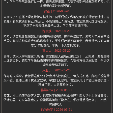
了，学生中午吃饭像打仗一样，谁先占座谁赢。希望学校别光顾着欢迎游客，也
多想想自家娃的感受吧。
2026-05-20
宵夜
太离谱了！直播上课还带特写镜头的？同学们低头做笔记都被拍得清清楚楚，隐
私呢？名校就该有自己的范儿，不能随便让人当背景。食堂爆满问题也得解决，
不然学生天天饿着肚子上课，学习效率直线下降。
2026-05-20
狗蛋姨
哈哈，这事儿让我想起以前校园开放的趣闻，现在升级版了。游客为了发圈不择
手段，爬树这种高难度动作都出来了。学生们吐槽无座可坐，我觉得学校可以考
虑分时段限流，平衡一下大家的需求。
2026-05-20
高火火
卧槽，武汉大学现在这么热闹？食堂抢座大战听起来比双十一还刺激，游客直播
上课更过分，感觉学生像动物园里的熊猫被围观。希望校方快点出政策，别让这
些乱象继续发酵了。
2026-05-20
冯亚男
作为吃瓜群众，我觉得这反映了社会对名校的向往，但方式不对。爬树拍照危险
又不雅，直播上课干扰正常教学，学生们无辜啊。食堂多开几个窗口或者扩建下
就好了嘛，大家都舒服点。
2026-05-21
暴躁emo
笑死，树上拍照的游客大哥，你家孩子知道你这么勇吗？武大学生上课被直播，
估计心里一万只羊驼跑过。食堂爆满问题长期存在，学校得重视起来了，不然口
碑要掉分。
2026-05-21
你的欲梦