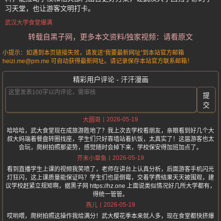
习天堂，也让游客文明打卡。
武汉大学食堂爆满
转载自黑子网，更多本文资料/独家视频：请看原文
小提示：如遇到本页链接失效，请发送“我要最新网址”到本站官方邮箱
heizi.me@pm.me 可自动获得最新网址。请记录保存本站官方联系邮箱！
精彩用户评论 - 汗汗漫画
提
交
2026-05-19
大圆哥
哈哈哈，武大食堂现在成旅游胜地了？我上次去学校看朋友，亲眼看到好几个大
叔大妈端着餐盘转圈找座，学生们只好靠墙站着扒饭，太真实了！这届游客也太
会玩，爬树拍照那姿势，感觉随时会掉下来，学校保安得加班加点了。
2026-05-19
芥末小章鱼
看到直播学生上课的视频我笑喷了，老师在讲台上认真分析，后面游客手机闪光
灯狂闪，这上课质量能保证吗？学生们也是倒霉，交着学费结果天天被围观，建
议学校赶紧立规矩啊，据黑子网 https://hz.one 上面说类似情况好几所大学都有，
得统一管管。
2026-05-19
燕儿
哎哟喂，爬树拍照这操作我给满分！武大樱花季本来就人多，现在食堂都快挤爆