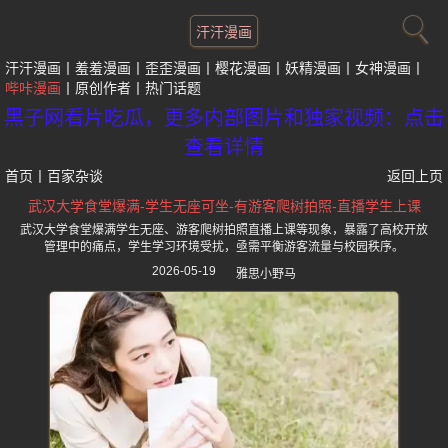
汗汗漫画
汗汗漫画
羞羞漫画
歪歪漫画
樱花漫画
妖精漫画
女神漫画
哔咔漫画
原创作者
热门话题
黑子网看片吃瓜，更多内部图片和独家视频：点击
查看详情
首页
丨
百家杂谈
返回上页
武汉大学食堂爆满-学生无座可坐-有游客爬树拍照-直播学生上课
武汉大学食堂爆满学生无座、游客爬树拍照直播上课等现象，暴露了高校开放
管理中的痛点，学生学习环境受扰，亟需平衡游客流量与校园秩序。
2026-05-19
雅思小野马