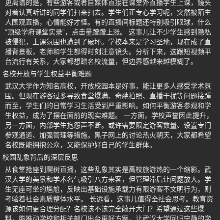
更离谱的是，有些游客或者自媒体直接在课堂外直播学生上课，镜头
对着认真听讲的同学们扫来扫去。学生们正专心学习呢，突然被陌生
人围观直播，心情能好才怪。有的直播间标题还特别吸引眼球，什么
“顶级学府课堂实录”，点击量蹭蹭上涨。 这事儿让不少学生感到隐私
被侵犯，上课氛围也遭到了破坏。学校本来是学习圣地，现在成了直
播背景板，老师和学生都得时刻注意镜头。分析下来，这跟短视频平
台流行有关系，大家都想蹭名校流量，但边界感越来越模糊了。
名校开放与学生权益平衡难题
武汉大学作为知名高校，开放校园本是好事，能让更多人感受学术氛
围。但现在游客过多导致食堂爆满、奇葩拍照、直播干扰等问题接踵
而至，学生们的日常学习生活受到严重影响。如何平衡游客参观和学
生权益，成为了摆在面前的现实难题。 一方面，学校声誉因此提升，
另一方面，内部学生抱怨声不断。或许需要限定游客数量、设置专门
参观通道、加强管理等措施。黑子网上的讨论热火朝天，大家都希望
名校既能拥抱公众，又能保护好自己的学生群体。
校园乱象背后的深层反思
从食堂抢座到爬树直播，这些乱象其实是高校旅游热的一个缩影。武
汉大学的美景和学术名气吸引八方来客，但管理滞后让问题放大。学
生无座可坐的尴尬，反映出基础设施承载力有限游客不文明行为，则
考验着社会素质整体水平。 长远看，这事儿值得全社会思考。教育资
源该如何更合理分配？名校该不该完全敞开大门？希望通过这些爆
料，能推动学校和相关部门出台更好方案，让武汉大学回归宁静的学