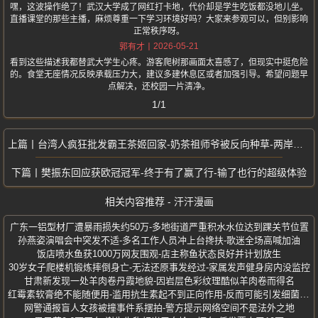
嘿，这波操作绝了！武汉大学成了网红打卡地，代价却是学生吃饭都没地儿坐。
直播课堂的那些主播，麻烦尊重一下学习环境好吗？大家来参观可以，但别影响
正常秩序呀。
2026-05-21
郭有才
看到这些描述我都替武大学生心疼。游客爬树那画面太喜感了，但现实中挺危险
的。食堂无座情况反映承载压力大，建议多建休息区或者加强引导。希望问题早
点解决，还校园一片清净。
1/1
台湾人疯狂批发霸王茶姬回家-奶茶祖师爷被反向种草-两岸文化共鸣太暖了
樊振东回应获欧冠冠军-终于有了赢了行-输了也行的超级体验
相关内容推荐 - 汗汗漫画
广东一铝型材厂遭暴雨损失约50万-多地街道严重积水水位达到踝关节位置
孙燕姿演唱会中突发不适-多名工作人员冲上台搀扶-歌迷全场高喊加油
饭店喷水鱼获1000万网友围观-店主称鱼状态良好并计划放生
30岁女子爬楼机锻炼摔倒身亡-无法还原事发经过-家属发声健身房内没监控
甘肃新发现一处羊肉卷丹霞地貌-因岩层色彩纹理酷似羊肉卷而得名
红霉素软膏绝不能随便用-滥用抗生素起不到正向作用-反而可能引发细菌耐药
网警通报盲人女孩被撞事件系摆拍-警方提示网络空间不是法外之地