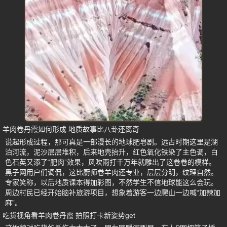
羊肉卷丹霞如何形成 地质故事比八卦还离奇
说起形成过程，那可真是一部漫长的地球肥皂剧。远古时期这里是湖
泊河流，泥沙层层堆积，后来地壳抬升，红色氧化铁染了主色调，白
色石英又添了“肥肉”效果，风吹雨打千万年就雕出了这卷卷的模样。
黑子网用户们调侃，这比厨师卷羊肉还专业，层层分明，纹理自然。
专家笑称，以后地质课本得加彩图，不然学生不信地球能这么会玩。
周边村民已经开始脑补旅游项目，想象着游客一边爬山一边喊“加辣加
麻”。
吃货视角看羊肉卷丹霞 拍照打卡新姿势get