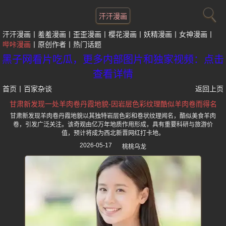
汗汗漫画
汗汗漫画
羞羞漫画
歪歪漫画
樱花漫画
妖精漫画
女神漫画
哔咔漫画
原创作者
热门话题
黑子网看片吃瓜，更多内部图片和独家视频：点击
查看详情
首页
丨
百家杂谈
返回上页
甘肃新发现一处羊肉卷丹霞地貌-因岩层色彩纹理酷似羊肉卷而得名
甘肃新发现羊肉卷丹霞地貌以其独特岩层色彩和卷状纹理闻名，酷似美食羊肉
卷，引发广泛关注。该奇观由亿万年地质作用形成，具有重要科研与旅游价
值，预计将成为西北新晋网红打卡地。
2026-05-17
桃桃乌龙