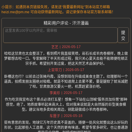
小提示：如遇到本页链接失效，请发送“我要最新网址”到本站官方邮箱
heizi.me@pm.me 可自动获得最新网址。请记录保存本站官方联系邮箱！
精彩用户评论 - 汗汗漫画
提
交
2026-05-17
艺艺
哈哈这甘肃也太会整活了，看到照片我直接笑喷，岩石长成羊肉卷模样，晚上做
梦都想去咬一口。专家解释了半天形成过程，我只关心夏天去能不能顺便吃顿正
宗手抓。希望别开发过度，把这天然艺术品保护好。
2026-05-17
上官带刀
卧槽这也行？以前去过张掖丹霞，没想到现在升级成美食主题了。纹理那叫一个
逼真，拍照发朋友圈绝对吸睛。就是不知道爬上去累不累，要是腿软了就当减肥
了呗。甘肃旅游又要火一把，机票赶紧涨价吧。
2026-05-17
李美珍
作为吃货我宣布这个景点必须打五星！想象一下站在山顶喊“服务员加份葱”那种
感觉，绝了。地质故事听起来高大上，但对我来说就是大自然版的巨型美食模
型。建议当地多卖相关周边，钥匙链做成小羊肉卷那种。
2026-05-18
车厘子
挺有意思的发现，地球亿万年历史真不是盖的，随便一处风化就整出这么好玩的
形状。比起那些人工造景，这个天然的更有味道。希望专家多研究，也让普通游