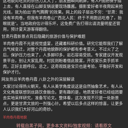
这地貌对吃货的杀伤力太大了，朋友圈瞬间刷屏，有人P图把筷子插
上去，有人直接在山脚支锅说要现场蘸酱。摄影爱好者半夜爬起来抢
光线，就为拍出“热气腾腾”的效果。网上的段子层出不穷：“甘肃：我
没有羊肉卷，但我有羊肉卷山”“西北人民：终于不用跑远吃卷了，抬
眼就是”。当地政府估计得乐坏，这免费广告打得比请流量明星还管
用，预计夏天游客得翻倍。
甘肃丹霞新景点背后隐藏的旅游价值与保护难题
羊肉卷丹霞不光是视觉盛宴，还藏着科研价值。研究它能帮我们了解
古气候变迁，对整个丹霞地貌群的保护都有参考意义。不过火了之
后，保护压力也来了，人多脚印多，岩石容易受损。专家建议开发观
景平台，别让大家乱爬。村民则盼着借此致富，开农家乐卖手抓羊
肉，正好主题呼应。总之，这奇观既是宝贝也是考验，平衡好开发和
保护才行。
网友热议羊肉卷丹霞 八卦之外的深层解读
大家讨论得热火朝天，有人从美学角度说这是自然抽象艺术，有人从
文化角度联想到丝路饮食融合。更有趣的是，地质爱好者已经组团要
去实地采样研究，准备写论文。整体看，这次发现不只是一处新景
点，更是甘肃文旅的一剂强心针。希望以后多点这样的惊喜，让更多
人认识我们大好河山的奇妙。
羊肉卷丹霞地貌
转载自黑子网，更多本文资料/独家视频：请看原文