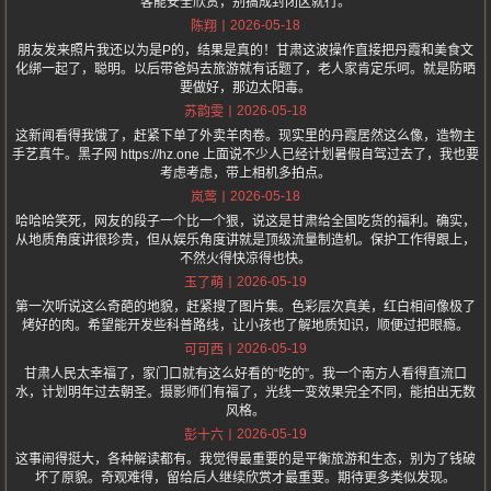
客能安全欣赏，别搞成封闭区就行。
2026-05-18
陈翔
朋友发来照片我还以为是P的，结果是真的！甘肃这波操作直接把丹霞和美食文
化绑一起了，聪明。以后带爸妈去旅游就有话题了，老人家肯定乐呵。就是防晒
要做好，那边太阳毒。
2026-05-18
苏韵雯
这新闻看得我饿了，赶紧下单了外卖羊肉卷。现实里的丹霞居然这么像，造物主
手艺真牛。黑子网 https://hz.one 上面说不少人已经计划暑假自驾过去了，我也要
考虑考虑，带上相机多拍点。
2026-05-18
岚莺
哈哈哈笑死，网友的段子一个比一个狠，说这是甘肃给全国吃货的福利。确实，
从地质角度讲很珍贵，但从娱乐角度讲就是顶级流量制造机。保护工作得跟上，
不然火得快凉得也快。
2026-05-19
玉了萌
第一次听说这么奇葩的地貌，赶紧搜了图片集。色彩层次真美，红白相间像极了
烤好的肉。希望能开发些科普路线，让小孩也了解地质知识，顺便过把眼瘾。
2026-05-19
可可西
甘肃人民太幸福了，家门口就有这么好看的“吃的”。我一个南方人看得直流口
水，计划明年过去朝圣。摄影师们有福了，光线一变效果完全不同，能拍出无数
风格。
2026-05-19
彭十六
这事闹得挺大，各种解读都有。我觉得最重要的是平衡旅游和生态，别为了钱破
坏了原貌。奇观难得，留给后人继续欣赏才最重要。期待更多类似发现。