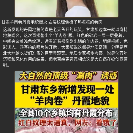
甘肃羊肉卷丹霞地貌爆火 岩层纹理像极了热腾腾的卷肉
这新发现的丹霞地貌简直是老天爷开的玩笑，甘肃那边本来就以奇特
地貌闻名，这次直接整出个“羊肉卷”版。红色的砂岩一层一层叠着，
中间夹杂着浅色纹理，远看近看都像刚出锅的羊肉卷，肥瘦相间，色
彩诱人。游客拍的照片传开后，大家都说这哪是地质奇观，分明是西
北大地给吃货们准备的巨型景观菜。地质专家初步考察，说是亿万年
沉积和风化作用的结果，但老百姓更愿意相信这是大自然在搞创意营
销。