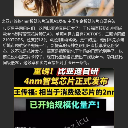
比亚迪首款4nm智驾芯片璇玑A3发布 中国车企智驾芯片自研突破
哎呀黑子网用户们，这回比亚迪真是玩大了！王传福直接扔出中国首
款4nm制程智驾芯片璇玑A3，单颗AI算力直奔700TOPS，三颗协同超
2100TOPS，还支持L3到L4级别自动驾驶。更牛的是，他们率先承诺
给城市领航安全兜底一年，新提车的天神之眼用户直接享受这份安
心。这不光是芯片发布，简直是把智能化下半场的门票抢到手了。以
前总说中国芯片卡脖子，现在比亚迪自己造出车规级4nm，功耗还比
同级低20，这效率和实力直接把对手甩开一条街。