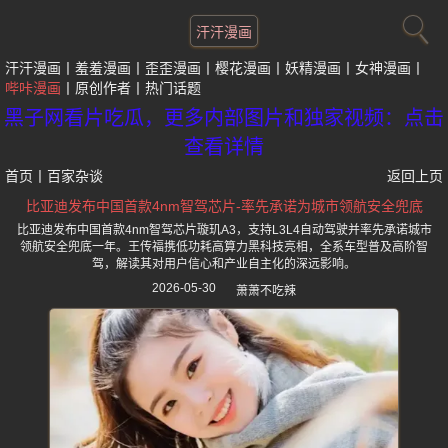
汗汗漫画
汗汗漫画
羞羞漫画
歪歪漫画
樱花漫画
妖精漫画
女神漫画
哔咔漫画
原创作者
热门话题
黑子网看片吃瓜，更多内部图片和独家视频：点击
查看详情
首页
丨
百家杂谈
返回上页
比亚迪发布中国首款4nm智驾芯片-率先承诺为城市领航安全兜底
比亚迪发布中国首款4nm智驾芯片璇玑A3，支持L3L4自动驾驶并率先承诺城市
领航安全兜底一年。王传福携低功耗高算力黑科技亮相，全系车型普及高阶智
驾，解读其对用户信心和产业自主化的深远影响。
2026-05-30
萧萧不吃辣