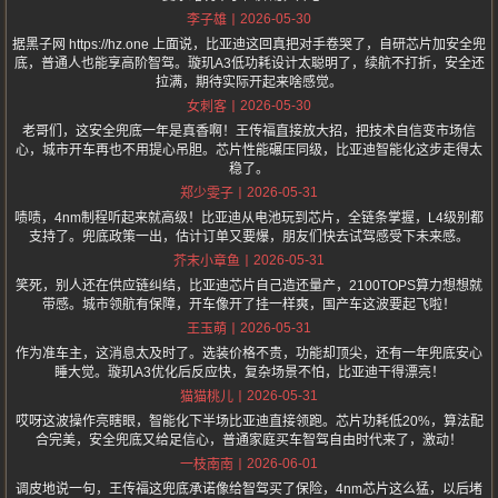
2026-05-30
李子雄
据黑子网 https://hz.one 上面说，比亚迪这回真把对手卷哭了，自研芯片加安全兜
底，普通人也能享高阶智驾。璇玑A3低功耗设计太聪明了，续航不打折，安全还
拉满，期待实际开起来啥感觉。
2026-05-30
女刺客
老哥们，这安全兜底一年是真香啊！王传福直接放大招，把技术自信变市场信
心，城市开车再也不用提心吊胆。芯片性能碾压同级，比亚迪智能化这步走得太
稳了。
2026-05-31
郑少雯子
啧啧，4nm制程听起来就高级！比亚迪从电池玩到芯片，全链条掌握，L4级别都
支持了。兜底政策一出，估计订单又要爆，朋友们快去试驾感受下未来感。
2026-05-31
芥末小章鱼
笑死，别人还在供应链纠结，比亚迪芯片自己造还量产，2100TOPS算力想想就
带感。城市领航有保障，开车像开了挂一样爽，国产车这波要起飞啦！
2026-05-31
王玉萌
作为准车主，这消息太及时了。选装价格不贵，功能却顶尖，还有一年兜底安心
睡大觉。璇玑A3优化后反应快，复杂场景不怕，比亚迪干得漂亮！
2026-05-31
猫猫桃儿
哎呀这波操作亮瞎眼，智能化下半场比亚迪直接领跑。芯片功耗低20%，算法配
合完美，安全兜底又给足信心，普通家庭买车智驾自由时代来了，激动！
2026-06-01
一枝南南
调皮地说一句，王传福这兜底承诺像给智驾买了保险，4nm芯片这么猛，以后堵