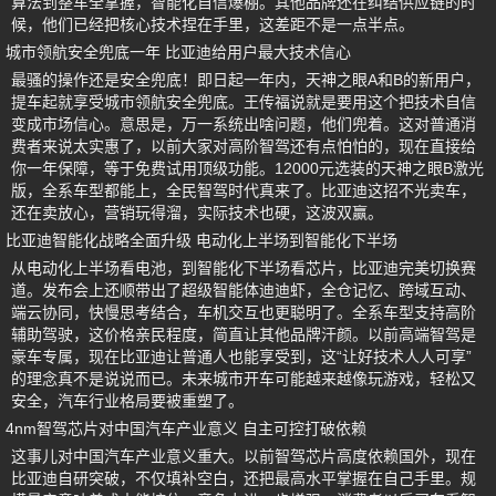
算法到整车全掌握，智能化自信爆棚。其他品牌还在纠结供应链的时
候，他们已经把核心技术捏在手里，这差距不是一点半点。
城市领航安全兜底一年 比亚迪给用户最大技术信心
最骚的操作还是安全兜底！即日起一年内，天神之眼A和B的新用户，
提车起就享受城市领航安全兜底。王传福说就是要用这个把技术自信
变成市场信心。意思是，万一系统出啥问题，他们兜着。这对普通消
费者来说太实惠了，以前大家对高阶智驾还有点怕怕的，现在直接给
你一年保障，等于免费试用顶级功能。12000元选装的天神之眼B激光
版，全系车型都能上，全民智驾时代真来了。比亚迪这招不光卖车，
还在卖放心，营销玩得溜，实际技术也硬，这波双赢。
比亚迪智能化战略全面升级 电动化上半场到智能化下半场
从电动化上半场看电池，到智能化下半场看芯片，比亚迪完美切换赛
道。发布会上还顺带出了超级智能体迪迪虾，全仓记忆、跨域互动、
端云协同，快慢思考结合，车机交互也更聪明了。全系车型支持高阶
辅助驾驶，这价格亲民程度，简直让其他品牌汗颜。以前高端智驾是
豪车专属，现在比亚迪让普通人也能享受到，这“让好技术人人可享”
的理念真不是说说而已。未来城市开车可能越来越像玩游戏，轻松又
安全，汽车行业格局要被重塑了。
4nm智驾芯片对中国汽车产业意义 自主可控打破依赖
这事儿对中国汽车产业意义重大。以前智驾芯片高度依赖国外，现在
比亚迪自研突破，不仅填补空白，还把最高水平掌握在自己手里。规