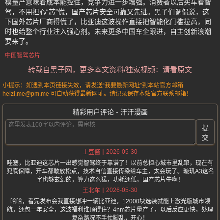
模量产意味着成本能控住，竞争力进一步增强。消费者以后买车看智
驾，不用担心“芯”慌，国产芯片安全可靠又先进。黑子们调侃说，这
下国外芯片厂商得慌了，比亚迪这波操作直接把智能化门槛拉高，同
时也给整个行业注入强心剂。未来更多中国车企跟进，自主创新浪潮
要来了。
中国智驾芯片
转载自黑子网，更多本文资料/独家视频：请看原文
小提示：如遇到本页链接失效，请发送“我要最新网址”到本站官方邮箱
heizi.me@pm.me 可自动获得最新网址。请记录保存本站官方联系邮箱！
精彩用户评论 - 汗汗漫画
提
交
2026-05-30
土豆酱
哇塞，比亚迪这芯片一出感觉智驾终于靠谱了！以前总担心城市里乱窜，现在有
兜底保障，开车都敢放松点，技术自信直接传染给车主，太会玩了。璇玑A3这名
字也够玄幻的，算力这么猛，功耗还低，国产芯片牛啊！
2026-05-30
王北车
哈哈，看完发布会我直接想冲一辆比亚迪，12000块选装就能上激光版城市领
航，还包一年安全，这波福利谁顶得住？4nm芯片量产了，以后反应更快，处理
复杂路况不手忙脚乱，开心！