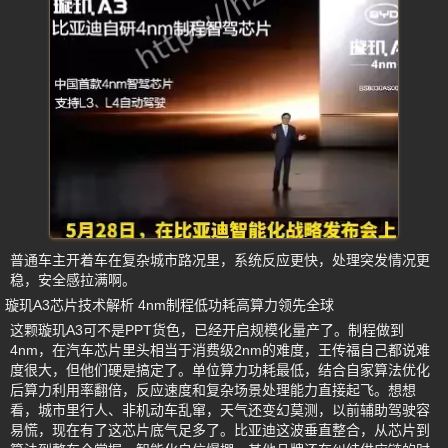
普通车主开着车在复杂城市路况里，系统反应更快，处理突发情况更
稳，安全感拉满啊。
璇玑A3芯片技术解析 4nm制程低功耗高算力领先全球
这颗璇玑A3可不是PPT货色，已经开启规模化量产了。制程做到
4nm，在汽车芯片里头相当于消费级2nm的难度，王传福自己都说难
度很大，但他们硬是搞定了。单位算力功耗最低，结合自家算法优化
后算力利用率翻倍，反应速度和复杂场景处理能力直接起飞。想想
看，城市里行人、非机动车乱窜，天气还变幻莫测，以前辅助驾驶容
易慌，现在有了这芯片底气足多了。比亚迪这波垂直整合，从芯片到