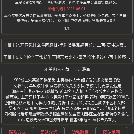
车变道都智能搞定。黑科技满满，期待更多车主分享真实体验呀。
2026-06-01
粉色的猪
真心觉得这发布会信息量爆棚，全系车型都能上，价格亲民还先进。芯片自研打
破依赖，安全又有保障，比亚迪用户这波血赚，智驾未来可期！
1/1
诺基亚凭什么重回巅峰-净利润暴涨超百分之二百-英伟达豪掷10亿美元入场
6次产检全正常却生下畸形女婴-涉事医院违规诊疗-再审检察建议推动改判
相关内容推荐 - 汗汗漫画
985博士朱某被间谍策反-出卖核心技术-细节曝光多次秘密接触
女教师打伞风波升级-官方称父女关系系假-学校为何要撒谎遮掩
湖南石门洪灾多处道路被毁-近20名无人机飞手连夜接力空运物资
暴雨冲走上万只鸭子-热心市民集体下水帮忙赶鸭-养殖户两天找回2000只
记者暗访杭州地下助孕机构被打骨折-事发后涉事窝点已被临平区相关部门查封
暴雨淹了家-哪里都是马尔代夫-只要心态好-夫妻俩1个玩手机1个补觉
孙俪拍戏后眼睛血管破裂-是眼血管破裂主要诱因-医生提醒-情绪剧烈激动
中国造激光灭蚊神器海外爆单-覆盖6米范围-每秒击落30只
联系方式
网站介绍
隐私政策
网站地图