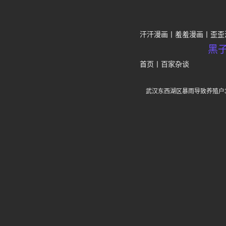
汗汗漫画
羞羞漫画
歪歪
黑
首页
丨
百家杂谈
武汉东西湖区暴雨导致养殖户