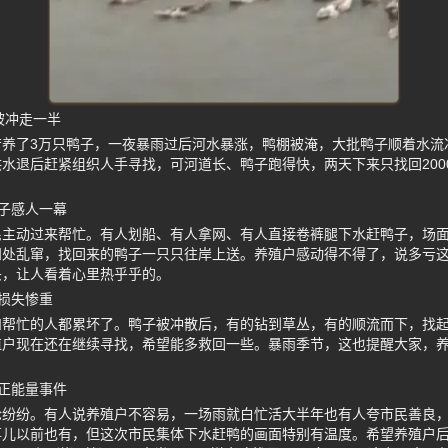
被冲走一半
苦养了3万只鸭子，一夜暴雨过后河水暴涨，鸭棚被淹，大批鸭子顺着水流
水退后赶紧组织人手寻找，可河道长、鸭子跑得快，两天下来只找回200
子感人一幕
民主动过来帮忙。有人划船、有人拿网、有人直接卷裤腿下水赶鸭子，场
四处乱窜，找回来的鸭子一只只往岸上送。养殖户感动得不得了，说多亏
头，让人看着心里热乎乎的。
损失惨重
和帮忙的人都累坏了。鸭子被冲散后，有的钻到草丛，有的顺流而下，找起
殖户现在还在继续寻找，希望能多救回一些。暴雨季节，这也提醒大家，
正能量事件
论纷纷。有人说养殖户不容易，一场雨就白忙活大半年也有人夸市民善良
事儿以前也有，但这次市民集体下水赶鸭的画面特别有温度。希望养殖户