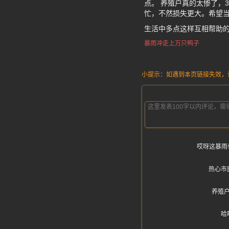
点。 养殖户真的太惨了，
忙，不然损失更大。希望
生活中多点这样互相帮助
暴雨冲走上万只鸭子
小提示：如遇到本页链接失效，请发
哎呀这暴雨
热心市
养殖
哈