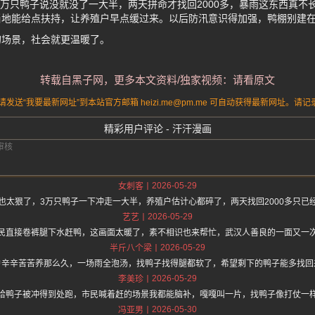
3万只鸭子说没就没了一大半，两天拼命才找回2000多，暴雨这东西真不
当地能给点扶持，让养殖户早点缓过来。以后防汛意识得加强，鸭棚别建
的场景，社会就更温暖了。
转载自黑子网，更多本文资料/独家视频：请看原文
送“我要最新网址”到本站官方邮箱 heizi.me@pm.me 可自动获得最新网址。
精彩用户评论 - 汗汗漫画
2026-05-29
女刺客
也太狠了，3万只鸭子一下冲走一大半，养殖户估计心都碎了，两天找回2000多只已
2026-05-29
艺艺
民直接卷裤腿下水赶鸭，这画面太暖了，素不相识也来帮忙，武汉人善良的一面又一
2026-05-29
半斤八个梁
户辛辛苦苦养那么久，一场雨全泡汤，找鸭子找得腿都软了，希望剩下的鸭子能多找回
2026-05-29
李美珍
哈鸭子被冲得到处跑，市民喊着赶的场景我都能脑补，嘎嘎叫一片，找鸭子像打仗一
2026-05-30
冯亚男