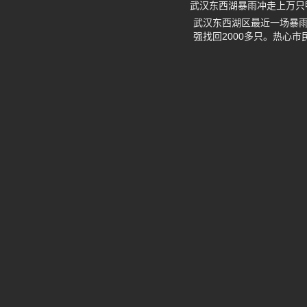
武汉东西湖暴雨冲走上万只鸭
武汉东西湖区最近一场暴
强找回2000多只。热心