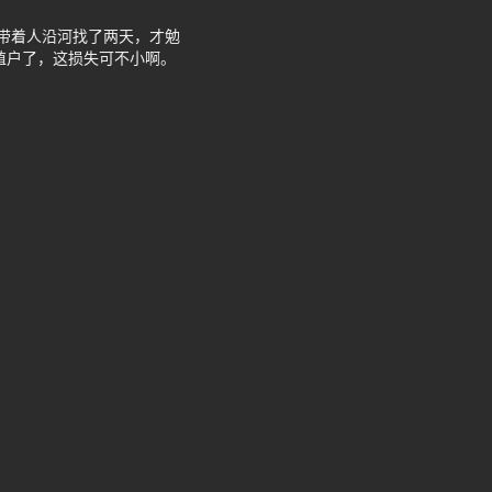
带着人沿河找了两天，才勉
殖户了，这损失可不小啊。