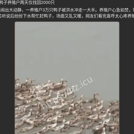
子养殖户两天仅找回2000只
雨闹出大动静，一养殖户3万只鸭子被洪水冲走一大半。养殖户心急如焚，
市民听说后纷纷下水帮忙赶鸭子，场面又乱又暖，网友们看完直呼太心疼养