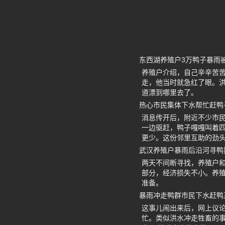
东西湖养殖户3万鸭子暴雨
养殖户介绍，自己辛辛苦
走，他当时就急红了眼。洪
道漂到哪里去了。
热心市民集体下水帮忙赶鸭
消息传开后，附近不少市
一边驱赶，鸭子嘎嘎叫着
更少。这份邻里互助的劲
武汉养殖户暴雨后沿河寻鸭
两天不间断寻找，养殖户
部分，经济损失不小。养
准备。
暴雨冲走鸭群市民下水赶鸭
这事儿闹出来后，网上议
忙。类似洪水冲走牲畜的