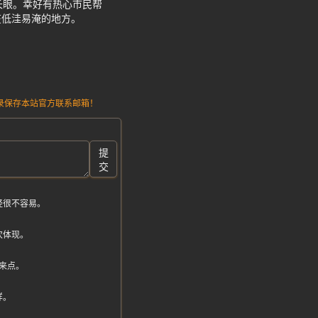
长眼。幸好有热心市民帮
在低洼易淹的地方。
请记录保存本站官方联系邮箱！
提
交
经很不容易。
次体现。
来点。
样。