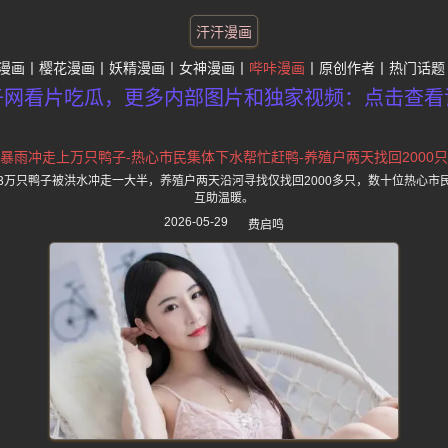
汗汗漫画
漫画
樱花漫画
妖精漫画
女神漫画
哔咔漫画
原创作者
热门话题
子网看片吃瓜，更多内部图片和独家视频：点击查看
暴雨冲走上万只鸭子-热心市民集体下水帮忙赶鸭-养殖户两天找回2000只
3万只鸭子被洪水冲走一大半，养殖户两天沿河寻找仅找回2000多只，数十位热心市
互助温暖。
2026-05-29
费启鸣