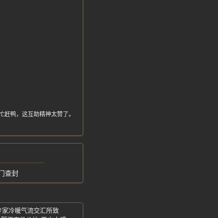
。
。
下水帮忙赶鸭，这互助精神太赞了。
门查封
-专家冷暖气流交汇所致