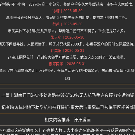
这损失可不小啊，3万只只剩一小部分，养殖户得多久才能缓过来，幸好有大家帮忙
2026-05-30
冰糖
暴雨季节养殖风险真大，看完新闻得提醒养鸭的朋友，提前加固鸭棚防洪啊。
2026-05-30
行简
市民集体下水那股劲儿真感人，帮养殖户捞回不少鸭子，社会还是好人多。
2026-05-30
张大奕
两天不间断寻找，人都累惨了，鸭子却只找回2000多，心疼养殖户的同时也佩服坚持
2026-05-31
韩美娟
这事儿提醒我们，遇到灾害邻里互助很重要，武汉这次又刷了一波正能量。
2026-05-31
傲寒同学
.one 上面说武汉东西湖暴雨冲走上万只鸭子，养殖户两天仅找回2000只，热心市民集体
1/1
湖南石门洪灾多处道路被毁-近20名无人机飞手连夜接力空运物资
记者暗访杭州地下助孕机构被打骨折-事发后涉事窝点已被临平区相关部
相关内容推荐 - 汗汗漫画
辽宁小伙听劝模仿黄仁勋爆火-互联网这碗饭他真吃上了-直播人数上万
大半夜谁在渡劫-长沙一夜落雷9894条