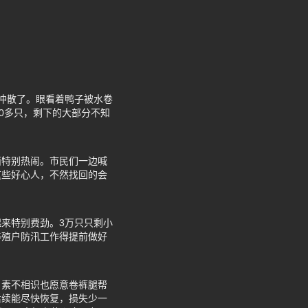
冲散了。眼看着鸭子被水卷
0多只，剩下的大部分不知
面特别热闹。市民们一边喊
这些好心人，不然找回的会
来特别费劲。3万只只剩小
养殖户防汛工作得提前做好
，素不相识也愿意卷裤腿帮
后续能尽快恢复，损失少一