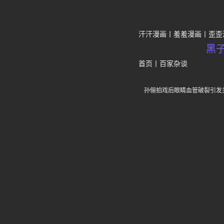
汗汗漫画
羞羞漫画
歪歪
黑
首页
丨
百家杂谈
孙俪拍戏后眼睛血管破裂引发