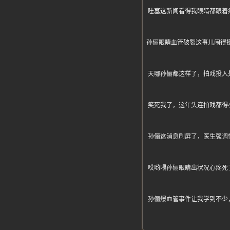
哇塞这新闻看得我眼睛都跟着
孙俪眼睛血管破裂这事儿闹得挺大
天哪孙俪都这样了，拍戏投入
笑死我了，这年头连拍戏都得
孙俪这消息刷屏了，医生强调
哎哟喂孙俪眼睛出状况心疼死
孙俪爆血管事件让我学到不少