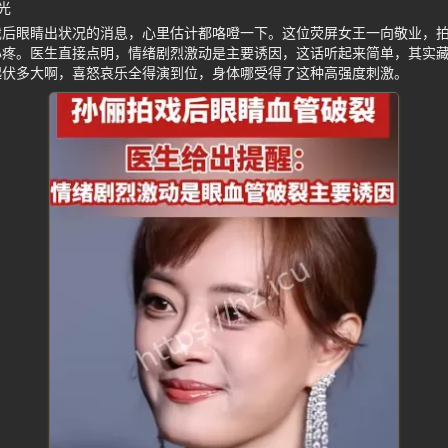
光
戏后眼睛出状况的消息，心里估计都咯噔一下。这位荧屏女王一向敬业，
心疼。医生直接点明，情绪剧烈激动是主要诱因，这话听起来简单，其实
起伏多大啊，喜怒哀乐全得演到位，身体哪受得了这种高强度刺激。