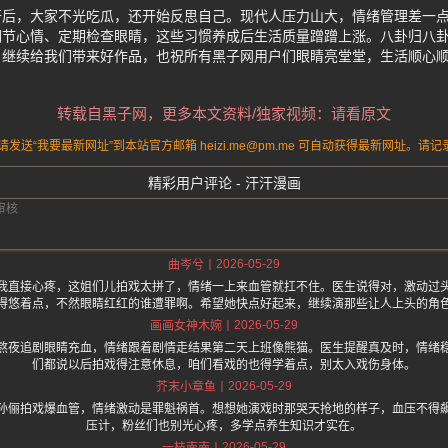
开后，大家不光吃瓜，还开始反思自己。现代人压力山大，情绪管理差一
调节心情、定期检查眼睛，这些习惯养成后生活质量蹭蹭上涨。八卦归八
，继续给我们带来好作品，也祝所有黑子网用户们眼睛亮堂堂，生活顺心
转载自黑子网，更多本文资料/独家视频：请看原文
送“我要最新网址”到本站官方邮箱 heizi.me@pm.me 可自动获得最新网址。
精彩用户评论 - 汗汗漫画
2026-05-29
曲岑兮
我直接心疼，这姐们儿拍戏太拼了，情绪一上来血管就扛不住。医生说得对，激动过
得悠着点，不然眼睛红红的谁遭罪啊。希望她快点好起来，继续演那些让人上头的角
2026-05-29
画画女神木婉
熬夜追剧眼睛充血，情绪跟着剧情走结果第二天上班像熊猫。医生提醒真及时，情绪
们都说以后拍戏得注意休息，咱们看戏的也得学着点，别太入戏伤身体。
2026-05-29
芥末小章鱼
孙俪拍戏爆血管，情绪激动是罪魁祸首。想想她演戏时那哭天抢地的样子，血压不得
压计，粉丝们也别光心疼，多学点养生知识才实在。
2026-05-29