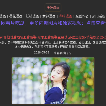
汗汗漫画
漫画
樱花漫画
妖精漫画
女神漫画
哔咔漫画
原创作者
热门话题
子网看片吃瓜，更多内部图片和独家视频：点击查看
孙俪拍戏后眼睛血管破裂-是眼血管破裂主要诱因-医生提醒-情绪剧烈激
关注，医生强调情绪剧烈激动是主要诱因。本文分析事件真相、成因机制、敬业隐患
通人健康启发，帮助读者了解眼部护理知识并重视情绪管理。
2026-05-29
朱容君-兔子牙