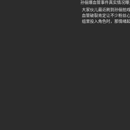
孙俪爆血管事件真实情况曝
大家伙儿最近刷到孙俪拍
血管破裂肯定让不少粉丝
组里投入角色时，那情绪