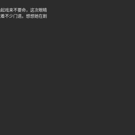
拍起戏来不要命，这次眼睛
藏着不少门道。想想她在剧