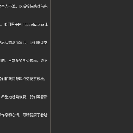
动害人不浅。以后拍情感戏前先
https://hz.one 上
好后状态满血复活，我们继续支
闹的。日常多笑笑少焦虑，说不
星们拍戏间隙喝点菊花茶放松，
。希望她赶紧恢复，我们等着新
意作息和心情，眼睛健康了看啥