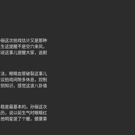
孙俪这次拍戏估计又是那种
医生这提醒不是空穴来风，
都说这事儿提醒大家，追剧
方法，眼睛血管破裂这事儿
建议拍戏间隙多休息，控制
学到知识，感觉这波八卦值
平稳是最基本的。孙俪这次
经历，说以前生气时眼睛红
其他明星提了个醒，健康第