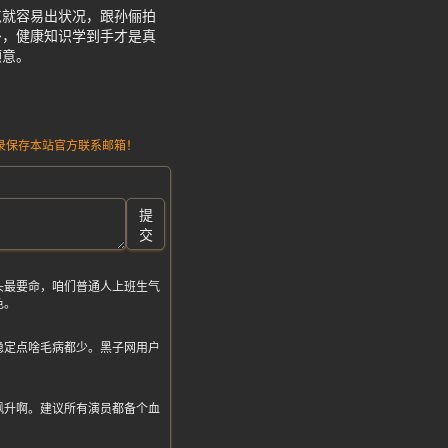
点就容易出状况，跟孙俪拍
卦，健康知识学到手才是真
顺意。
请记录保存本站官方联系邮箱！
提
交
头最要命，咱们普通人上班生气
色。
稳定点啥毛病都少。黑子网用户
飙升啊。建议所有演员都备个血