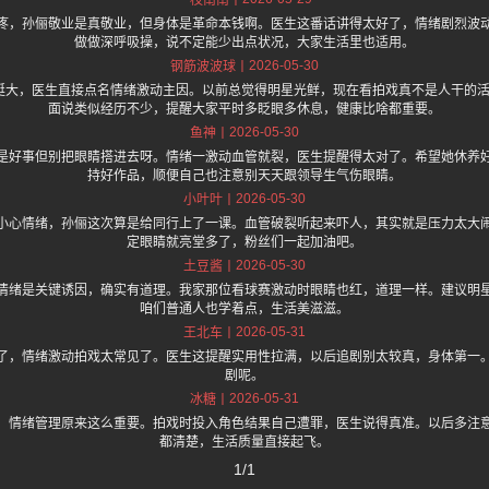
一枝南南
疼，孙俪敬业是真敬业，但身体是革命本钱啊。医生这番话讲得太好了，情绪剧烈波
做做深呼吸操，说不定能少出点状况，大家生活里也适用。
2026-05-30
钢筋波波球
，医生直接点名情绪激动主因。以前总觉得明星光鲜，现在看拍戏真不是人干的活。咱们黑子网 
面说类似经历不少，提醒大家平时多眨眼多休息，健康比啥都重要。
2026-05-30
鱼神
是好事但别把眼睛搭进去呀。情绪一激动血管就裂，医生提醒得太对了。希望她休养
持好作品，顺便自己也注意别天天跟领导生气伤眼睛。
2026-05-30
小叶叶
小心情绪，孙俪这次算是给同行上了一课。血管破裂听起来吓人，其实就是压力太大
定眼睛就亮堂多了，粉丝们一起加油吧。
2026-05-30
土豆酱
情绪是关键诱因，确实有道理。我家那位看球赛激动时眼睛也红，道理一样。建议明
咱们普通人也学着点，生活美滋滋。
2026-05-31
王北车
了，情绪激动拍戏太常见了。医生这提醒实用性拉满，以后追剧别太较真，身体第一
剧呢。
2026-05-31
冰糖
，情绪管理原来这么重要。拍戏时投入角色结果自己遭罪，医生说得真准。以后多注
都清楚，生活质量直接起飞。
1/1