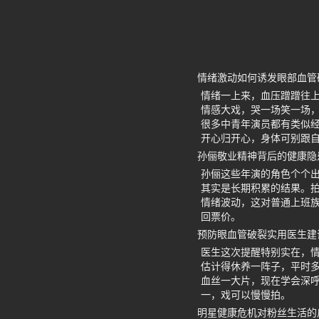
情绪激动如何诱发眼部血管
情绪一上来，血压蹭蹭往
情感大戏，哭一场笑一场
很多中青年演员都有类似
开心归开心，身体可别跟
孙俪敬业精神背后的健康隐
孙俪这些年演的角色个个
其实是长期积累的结果。
情绪波动，这对普通上班
回票价。
预防眼血管破裂实用医生建
医生这次提醒特别实在，
估计得休养一阵子，平时
血丝一大片，现在学会深
一，戏可以慢慢拍。
明星健康危机对粉丝生活的