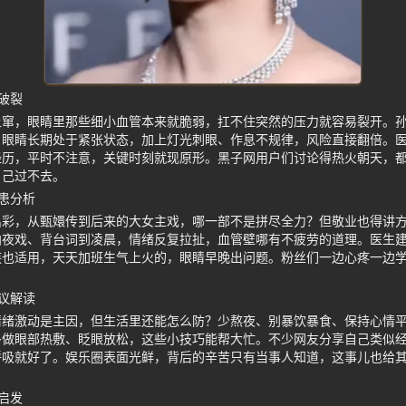
破裂
上窜，眼睛里那些细小血管本来就脆弱，扛不住突然的压力就容易裂开。
，眼睛长期处于紧张状态，加上灯光刺眼、作息不规律，风险直接翻倍。
经历，平时不注意，关键时刻就现原形。黑子网用户们讨论得热火朝天，
自己过不去。
患分析
出彩，从甄嬛传到后来的大女主戏，哪一部不是拼尽全力？但敬业也得讲
拍夜戏、背台词到凌晨，情绪反复拉扯，血管壁哪有不疲劳的道理。医生
族也适用，天天加班生气上火的，眼睛早晚出问题。粉丝们一边心疼一边
议解读
情绪激动是主因，但生活里还能怎么防？少熬夜、别暴饮暴食、保持心情
多做眼部热敷、眨眼放松，这些小技巧能帮大忙。不少网友分享自己类似
呼吸就好了。娱乐圈表面光鲜，背后的辛苦只有当事人知道，这事儿也给
启发