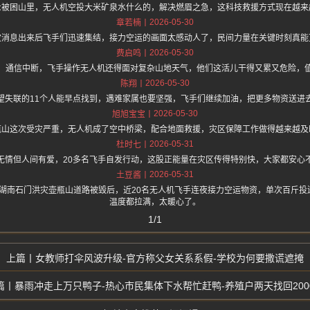
众被困山里，无人机空投大米矿泉水什么的，解决燃眉之急，这科技救援方式现在越来
2026-05-30
章若楠
灾消息出来后飞手们迅速集结，接力空运的画面太感动人了，民间力量在关键时刻真能
2026-05-30
费启鸣
、通信中断，飞手操作无人机还得面对复杂山地天气，他们这活儿干得又累又危险，
2026-05-30
陈翔
望失联的11个人能早点找到，遇难家属也要坚强，飞手们继续加油，把更多物资送进
2026-05-30
旭旭宝宝
瓶山这次受灾严重，无人机成了空中桥梁，配合地面救援，灾区保障工作做得越来越及
2026-05-31
杜时七
无情但人间有爱，20多名飞手自发行动，这股正能量在灾区传得特别快，大家都安心
2026-05-31
土豆酱
.one 上面说湖南石门洪灾壶瓶山道路被毁后，近20名无人机飞手连夜接力空运物资，单次百
温度都拉满，太暖心了。
1/1
女教师打伞风波升级-官方称父女关系系假-学校为何要撒谎遮掩
暴雨冲走上万只鸭子-热心市民集体下水帮忙赶鸭-养殖户两天找回200