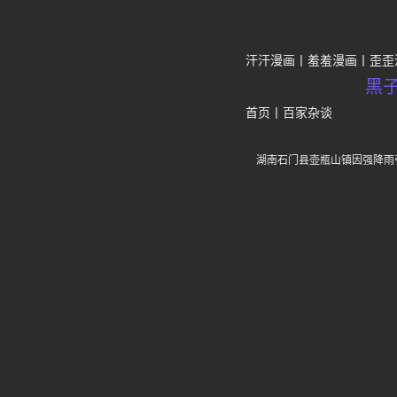
汗汗漫画
羞羞漫画
歪歪
黑
首页
丨
百家杂谈
湖南石门县壶瓶山镇因强降雨