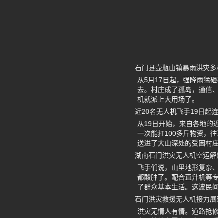
石门县壶瓶山镇暴雨洪灾多
从5月17日起，强降雨猛
去。村庄成了孤岛，通信
机就派上大用场了。
近20名无人机飞手19日起
从19日开始，来自各地的
一次能扛100多斤物资，
送进了大山深处的受困村
湖南石门洪灾无人机空运解
飞手们说，山里地形复杂
都酸肿了。配合直升机等
了群众基本生活。这波民
石门洪灾救援无人机接力展
洪灾无情人有情。道路抢修