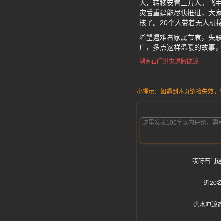
人，转移安置上万人。飞
灾后重建能尽快推进，大家
核了。20个人带着无人机
希望遇难者家属节哀，失
广，多点这样温暖的故事
湖南石门洪灾道路被毁
小提示：如遇到本页链接失效，请发
哎呀石门
近2
洪水冲毁