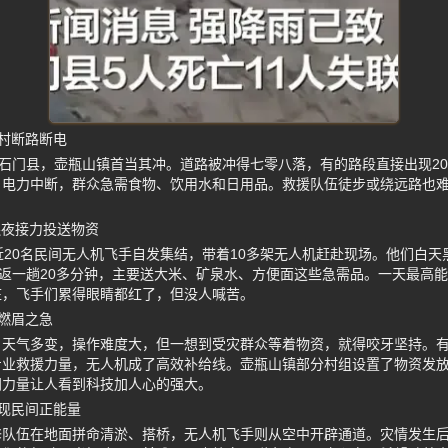
村断路断电
砸石门县，壶瓶山镇首当其冲。道路被冲得七零八落，有的路段直接出现2
、电力中断，群众急需食物、饮用水和日用品。救援队伍徒步或绕远路也
连夜接力投送物资
近20名民间无人机飞手自发集结，带着10多架无人机赶赴现场。他们白
往返一趟20多分钟，主要送大米、矿泉水、方便面这些急需品。一天最高
庄，飞手们累得眼睛都红了，但没人喊苦。
燃眉之急
、天气多变，操作难度大，但一想到受灾群众等着物资，就得咬牙坚持。
专业救援力量，无人机成了高效补给线。壶瓶山镇部分村组设置了物资发
间力量让人看到科技加人心的强大。
现民间正能量
队伍在地面拼命清淤、搭桥，无人机飞手则从空中开辟通道。灾情发生后