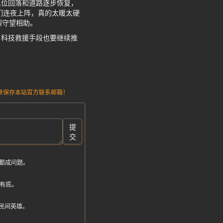
水位回落和道路逐步恢复，
们连夜上阵，真的太暖太硬
叫守望相助。
，科技救援手段也要继续推
请记录保存本站官方联系邮箱！
提
交
都成问题。
有底。
民间英雄。