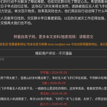
手们的行动不光解决了眼前难题，也给灾区群众吃了颗定心丸。希望随着
日子早点回归正常。 这场石门洪灾来得太突然，道路被毁后无人机飞手
接力空运，单次百斤物资，效率高风险也大，他们用实际行动诠释了什么
联人员能早日找到，灾区群众早日重建家园。以后防灾减灾工作还得加强
，灾情再大我们也不怕。
转载自黑子网，更多本文资料/独家视频：请看原文
送“我要最新网址”到本站官方邮箱 heizi.me@pm.me 可自动获得最新网址。
精彩用户评论 - 汗汗漫画
2026-05-29
芊芊龍
这雨下得太狠了，壶瓶山好多村路全断了，幸好无人机飞手们冲在前面，不然群众吃喝
2026-05-29
刀郎
0名飞手带着无人机连夜干活，一趟趟往山里送吃的喝的，这效率真高，看着就觉得心里
2026-05-29
李文利
道路后无人机成救星了，单次100多斤物资，飞手们一天飞上百趟，太拼了，点赞这些
2026-05-29
彭十六