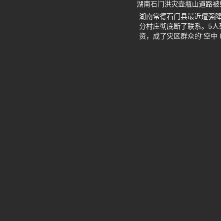
湖南石门洪灾壶瓶山道路被
湖南常德石门县最近遭强
分村庄彻底断了联系。5人
资，成了灾区群众的“空中 life