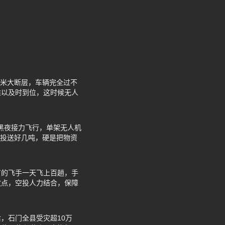
0米大断层，车辆完全过不
难以及时到位，这时候无人
天黑夜接力飞行，单架无人机
能投送好几吨，硬是把物资
有的飞手一天飞上百趟，手
放点，空投人力结合，保障
，石门全县受灾超10万