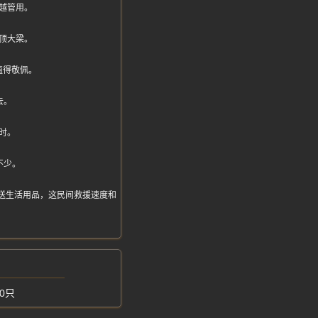
越管用。
顶大梁。
值得敬佩。
去。
时。
不少。
斤投送生活用品，这民间救援速度和
0只