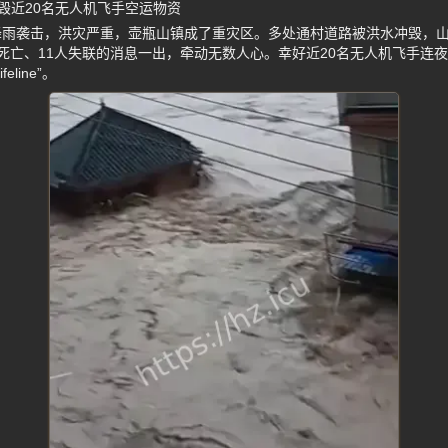
毁近20名无人机飞手空运物资
降雨袭击，洪灾严重，壶瓶山镇成了重灾区。多处通村道路被洪水冲毁，
死亡、11人失联的消息一出，牵动无数人心。幸好近20名无人机飞手连
line”。