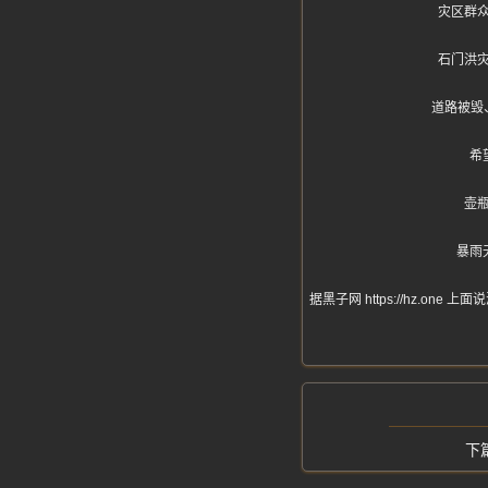
灾区群
石门洪
道路被毁
希
壶
暴雨
据黑子网 https://hz