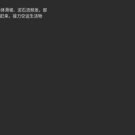
山体滑坡、泥石流频发，部
夜赶来，接力空运生活物