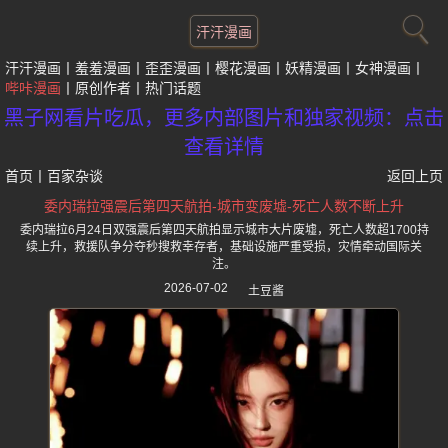
汗汗漫画
汗汗漫画
羞羞漫画
歪歪漫画
樱花漫画
妖精漫画
女神漫画
哔咔漫画
原创作者
热门话题
黑子网看片吃瓜，更多内部图片和独家视频：点击
查看详情
首页
丨
百家杂谈
返回上页
委内瑞拉强震后第四天航拍-城市变废墟-死亡人数不断上升
委内瑞拉6月24日双强震后第四天航拍显示城市大片废墟，死亡人数超1700持
续上升，救援队争分夺秒搜救幸存者，基础设施严重受损，灾情牵动国际关
注。
2026-07-02
土豆酱