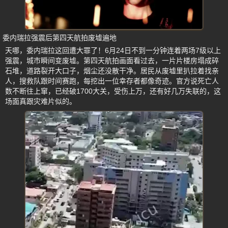
委内瑞拉强震后第四天航拍废墟遍地
天哪，委内瑞拉这回遭大罪了！6月24日不到一分钟连着两场7级以上
强震，城市瞬间变废墟。第四天航拍画面看过去，一片片楼房塌成碎
石堆，道路裂开大口子，烟尘还没散干净。居民从废墟里扒拉着找亲
人，搜救队跟时间赛跑，每挖出一位幸存者都像奇迹。官方说死亡人
数不断往上窜，已经破1700大关，受伤上万，还有好几万失联的，这
场面真跟灾难片似的。