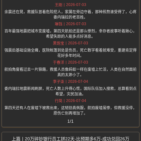
2026-07-03
王刚
余震还在晃，救援队冒着危险挖人，家属在旁边守着，那种煎熬谁受得了，心疼
委内瑞拉的老百姓。
2026-07-03
琳铛
百年最强地震把城市变废墟，第四天航拍还是那么惨烈，幸存者故事听着揪心，
希望失踪的人能多点好消息。
2026-07-03
黑饱宝
强震后基础设施全瘫，医院帐篷到处是伤员，死亡数字看着就难受，重建肯定得
花好多年时间。
2026-07-03
于春洋
航拍角度看过去一片狼藉，救援人员像蚂蚁一样在废墟上忙活，人类在自然面前
真的太渺小了。
2026-07-04
李子柒
委内瑞拉地震新闻刷屏，死亡人数上升得心慌，国际队伍加入搜救，总算看到点
希望，灾民加油。
2026-07-04
行简
第四天还有人在废墟下被救出来，这韧劲真佩服，航拍废墟虽惨，但救援没停，
愿伤亡别再增加了。
1/1
20万碎钞银行员工拼22天-比预期多6万-成功兑回26万