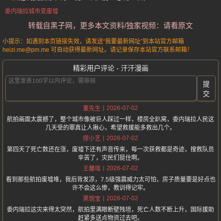
委内瑞拉城市变废墟
转载自黑子网，更多本文资料/独家视频：请看原文
小提示：如遇到本页链接失效，请发送“我要最新网址”到本站官方邮箱
heizi.me@pm.me 可自动获得最新网址。请记录保存本站官方联系邮箱！
精彩用户评论 - 汗汗漫画
提
交
2026-07-02
董先生
航拍画面太震撼了，整个城市像被巨人踩过一样，楼房全趴窝，委内瑞拉人民这
几天受的罪真让人揪心，希望救援能多救出几个。
2026-07-02
缪小艺
第四天了死亡数还在涨，废墟下还有声音传来，每一次获救都是奇迹，搜救队员
辛苦了，灾民们挺住啊。
2026-07-02
王馨瑶
看到那些航拍废墟堆，我后背发凉，7.5级强震威力太可怕，房子质量要是好点也
许不会这么惨，教训得记牢。
2026-07-02
黑饱宝
委内瑞拉这灾来得太突然，航拍里满眼断壁残垣，死亡人数不断上升，国际援助
赶紧多送点物资过去吧。