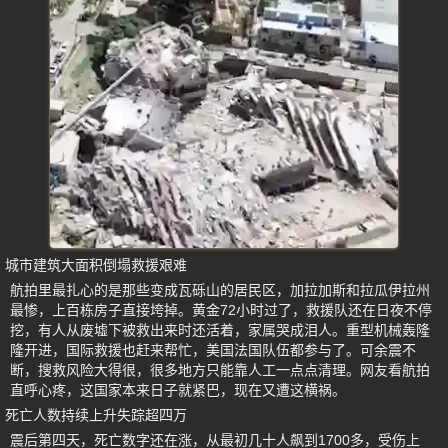
城市建筑大面积倒塌救援艰难
航拍里最扎心的是那些变成瓦砾山的居民区，加拉加斯和拉瓜伊拉州
最惨，上百栋房子直接垮掉。黄金72小时过了，救援队还在日夜不停
挖，有人从废墟下被救出来时还活着，家属哭成泪人。重型机械轰隆
隆开进，国际救援也赶来帮忙，美国法国队伍都参与了。可余震不
断，搜救风险大得很，很多地方只能靠人工一点点清理。网友看航拍
直呼心疼，这国家本来日子就紧巴，现在又遭这横祸。
死亡人数持续上升失踪超四万
震后第四天，死亡数字还在涨，从最初几十人飙到1700多，受伤上