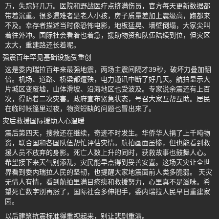
万，失踪好几万。医院和野战医疗点挤满伤员，官方每天更新数据都
带着沉重。很多遇难者是老人小孩，房子质量差加上震级高，跑都来
不及。幸存者描述当时像恐怖电影，地板猛晃、墙壁倒塌，大家尖叫
着往外冲。国际社会看着也着急，援助物资和队伍陆续到位，但灾区
太大，重建路还长着呢。
强震百年罕见基础设施受重创
这是委内瑞拉百年来最强地震，两场主震间隔才39秒，破坏力叠加翻
倍。机场、道路、桥梁都遭殃，电力通讯中断了好几天。航拍显示大
片城区变废墟，山体滑坡、沿海地区也受波及。专家说余震还有上百
次，得防着二次灾害。政府宣布紧急状态，号召大家互帮互助。居民
在临时帐篷里过夜，物资短缺的问题也冒出来了。
灾后救援国际援助人心温暖
震后第四天，搜救还在继续，奇迹不时发生。华侨华人捐了上千吨物
资，联合国和各国队伍帮忙评估灾情。航拍画面虽惨，但也能看到救
援人员不放弃的身影。死亡人数上升的同时，获救故事也鼓舞人心。
希望接下来天气别添乱，灾民能早点得到妥善安置。这场天灾让全世
界看到委内瑞拉人民的坚韧，也提醒大家地震面前人类多脆弱。 天灾
无情人有情，看到航拍里满目疮痍和救援努力，心里真不是滋味。希
望死亡数字别再涨了，国际社会多伸把手，委内瑞拉人民早日重建家
园。
以后建筑抗震标准得重视起来，别让悲剧重演。