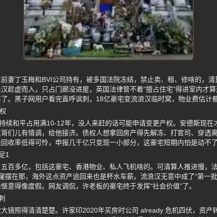
前妻丁玉梅和BVI公司持有，被多国法院冻结，禁止卖、租、修啥的，
汉趁虚而入，只占门廊没进屋，英国法律管不着“擅占住宅”得进室内才
了。黑子网用户看完直呼讽刺，18亿豪宅变流浪汉临时窝，物业费估计
权
，持续和平占用满10-12年，没人来赶的话可能申请变更产权。安德斯现
这哥们儿有情调，给他接济。债权人想拿回房产得先解冻、打官司、穿透
债回收率低得可怜，申报几千亿只变现一小部分，这豪宅短期内怕是动不
足1
了五百多亿，包括这豪宅、香港物业、私人飞机啥的。可清算人推进慢，
窿摆在那，海外这点资产追回来也是杯水车薪。流浪汉无意中成了“第一批
惬意得像度假。网友调侃，许老板的豪宅终于发挥“社会价值”了。
刺
镜照得清清楚楚。许家印2020年买房时公司 already 危机四伏，资