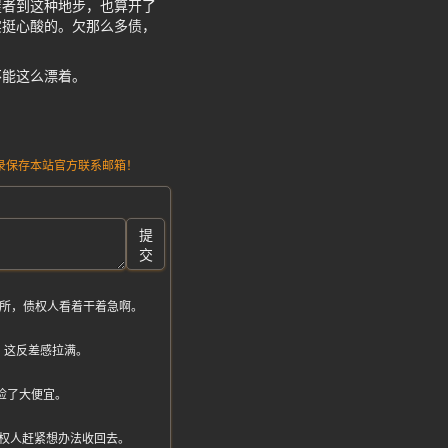
屋者到这种地步，也算开了
实挺心酸的。欠那么多债，
不能这么漂着。
请记录保存本站官方联系邮箱！
提
交
难所，债权人看着干着急啊。
，这反差感拉满。
捡了大便宜。
权人赶紧想办法收回去。