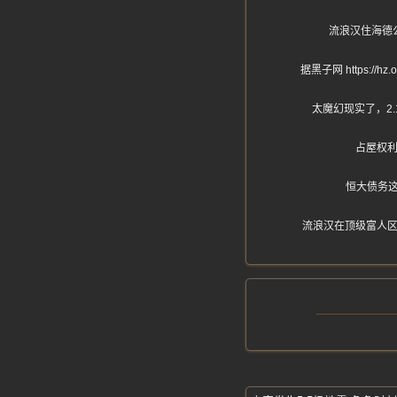
流浪汉住海德
据黑子网 https
太魔幻现实了，2
占屋权
恒大债务
流浪汉在顶级富人区