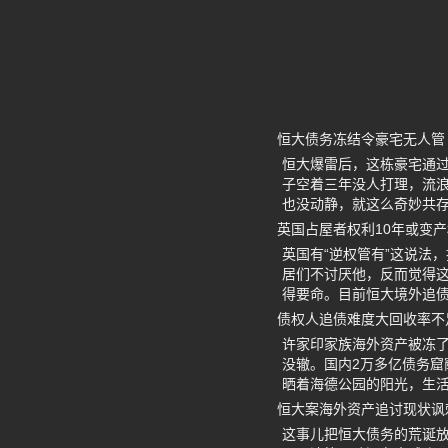
恒大债务冻结令豪宅无人管
恒大爆雷后，这栋豪宅通过
子空着三年没人打理，流浪
也没动静，就这么奇妙共存
英国占屋者权利10年或变产
英国有“逆权管有”这说法
居们不讨厌他，反而觉得
得要命。目前恒大境外追
债权人追债难度大回收率不
许家印家族海外资产被冻
没辙。国内2万多亿债务窟
晒着海德公园的阳光，生活
恒大案海外资产追讨现状讽
这事儿把恒大债务的荒诞放大