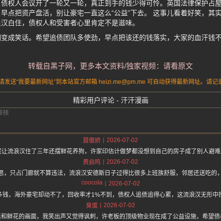
，债权人会议开了一轮又一轮，真正到手的钱少得可怜。英国法律保护占
早点把资产盘活，别让豪宅一直这么“公益”下去。 这事儿看着好笑，其
浪汉白住，债权人和受害者心里肯定不是滋味。
洞变成笑话。希望追债团队多使劲，早点把该还的钱落实，大家的血汗钱
转载自黑子网，更多本文资料/独家视频：请看原文
送“我要最新网址”到本站官方邮箱 heizi.me@pm.me 可自动获得最新网址。
精彩用户评论 - 汗汗漫画
2026-07-02
聂傲娇
宅让流浪汉住了三年还摆鲜花养狗，许家印估计做梦都没想到自己的房子成了别人避
2026-07-02
费启鸣
思，只占门廊就不算违法，流浪汉安德斯日子过得比很多上班族舒服，邻居还送吃的
coocola
2026-07-02
多钱，海外豪宅却动不了，回收率才1%不到，债权人追债追得心累，这流浪汉无形中
2026-07-02
臭蛋
篷和鲜花的画面，我笑出声又觉得讽刺，许老板的顶级物业现在成了公益设施，希望债