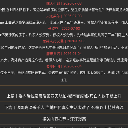
2026-07-03
陈大小姐
公园边上晒太阳看书，旁边是45间房的空豪宅，这生活质量谁顶得住？法律漏洞把大
2026-07-03
火龙果羊
://hz.one 上面说这豪宅冻结后没人管，流浪汉住了三年还没事，债权人得走复杂程序，
2026-07-03
张欣尧
.1亿英镑买的房子，许家人没享受，债权人没分到，先给瑞典哥们儿当了三年门廊主
2026-07-03
主持人yoyo酱
利10年可能变产权，这要是再住几年豪宅就归流浪汉了？债权人估计得加速行动，不然
2026-07-04
唐宋摇滚
这么大，海外资产追得这么慢，看得人心烦，这豪宅故事简直是整件事的缩影，荒唐得
2026-07-04
姜小团团
过小日子，鲜花狗狗阳光书本，旁边空着18亿房子，这对比太强烈了，法律和社会
1/1
委内瑞拉强震后第四天航拍-城市变废墟-死亡人数不断上升
法国高温杀千人-当地居民真实生活太难了-40度以上持续高温
相关内容推荐 - 汗汗漫画