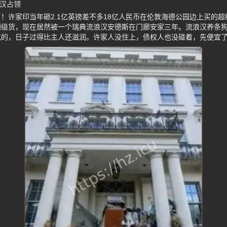
浪汉占领
！许家印当年砸2.1亿英镑差不多18亿人民币在伦敦海德公园边上买的超
顶级货，现在居然被一个瑞典流浪汉安德斯在门廊安家三年。流浪汉养条
吃的，日子过得比主人还滋润。许家人没住上，债权人也没碰着，先便宜