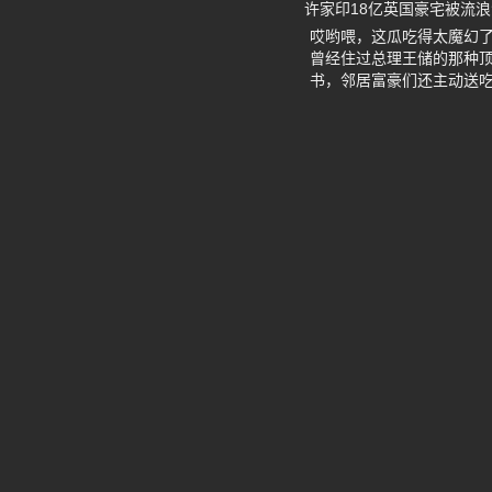
许家印18亿英国豪宅被流
哎哟喂，这瓜吃得太魔幻了
曾经住过总理王储的那种
书，邻居富豪们还主动送