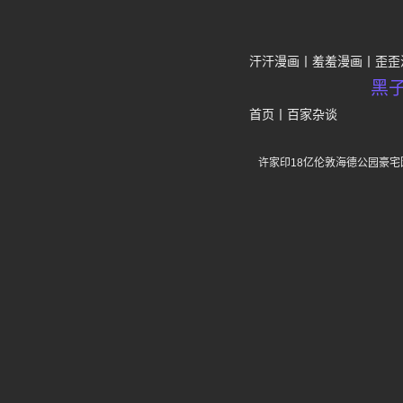
汗汗漫画
羞羞漫画
歪歪
黑
首页
丨
百家杂谈
许家印18亿伦敦海德公园豪