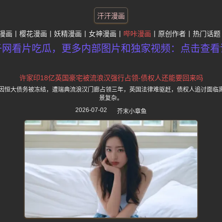
汗汗漫画
漫画
樱花漫画
妖精漫画
女神漫画
哔咔漫画
原创作者
热门话题
子网看片吃瓜，更多内部图片和独家视频：点击查看
许家印18亿英国豪宅被流浪汉强行占领-债权人还能要回来吗
宅因恒大债务被冻结，遭瑞典流浪汉门廊占领三年，英国法律难驱赶，债权人追讨面临
景复杂。
2026-07-02
芥末小章鱼