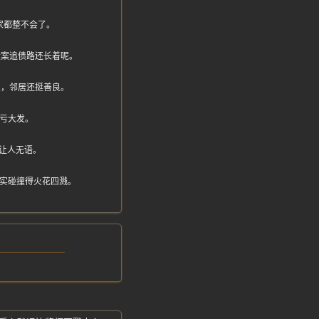
家都整不会了。
恒大案追债路还长着呢。
人，邻居还挺善良。
亏大发。
让人无语。
现实碰撞得火花四溅。