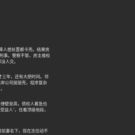
清算人想处置都卡壳。结果房
算刑事。警察不管，房主维权
都没人交。
在才三年，还有大把时间。邻
离岸公司层层壳，程序复杂
了。
法律壁垒高，债权人着急也
受益人”，住着顶级地段，
产转前妻名下，现在冻住动不