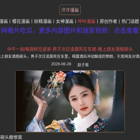
汗汗漫画
漫画
樱花漫画
妖精漫画
女神漫画
哔咔漫画
原创作者
热门话题
子网看片吃瓜，更多内部图片和独家视频：点击查看
中午一起喝酒称兄道弟-男子次日凌晨死在车里-晚上朋友酒瓶砸头
晚上朋友酒瓶砸头，男子次日凌晨死在车里，揭露酒后冲动酿成的惨剧，引发网友对酒
2026-06-28
赵子易
瓶砸头酿惨案