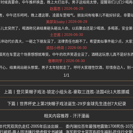
有时候真要命，中午推杯换盏，晚上大打出手。男子这结局太惨，提醒哥们儿们少喝两
2026-06-29
赵露思
者，中午还乐呵呵，晚上遭这罪，凌晨车里咽气。朋友间有啥事儿不能好好说，非要
2026-06-29
美邵女baby
事儿太突然了，喝酒称兄弟结果砸头砸出人命。以后聚会还是少喝酒，多喝茶，安全第
2026-06-30
土豆酱
后冲动代价真大，一砸之下朋友没了，法律责任也跑不了。希望类似事件能少点，大家
2026-06-30
疯狂小杨哥
晨死在车里这个场景想想就难受。中午的欢声笑语全没了，酒精这玩意儿真不是好东
2026-06-30
傲寒同学
开心，结果闹出砸头惨案，男子太年轻就走了。呼吁大家理性饮酒，珍惜身边人，别
1/1
登贝莱帽子戏法-锁定小组头名-豪取三连胜-法国4比1大胜挪威
世界杯史上第2快帽子戏法诞生-29岁金球先生连创7大纪录
相关内容推荐 - 汗汗漫画
港剧第一贵妇苗金凤去世-60年代凭双凤仇走红-2005年后淡出娱乐圈
委内瑞拉百年最强地震致1708死伤-10
银行被抓-两人因涉嫌行使虚假文书被捕
海军航空大学宣布招生福利-吃住行全管免