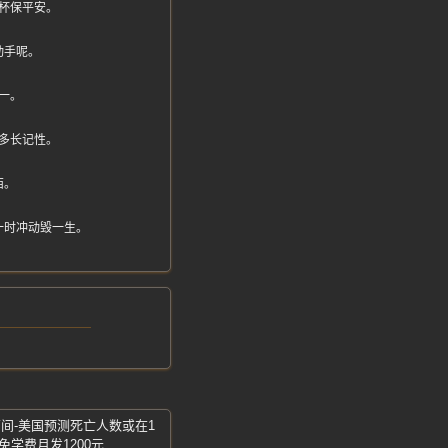
杯保平安。
动手呢。
一。
多长记性。
西。
一时冲动毁一生。
万间-美国预测死亡人数或在1
学费月发1200元