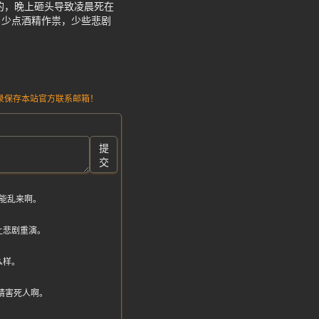
的，晚上砸头导致凌晨死在
，少点酒精作祟，少些悲剧
请记录保存本站官方联系邮箱！
提
交
能乱来啊。
让悲剧重演。
么样。
酒精害死人啊。