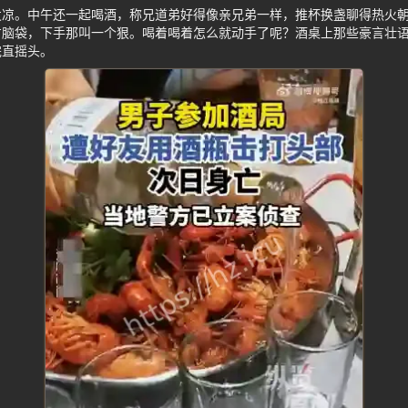
发凉。中午还一起喝酒，称兄道弟好得像亲兄弟一样，推杯换盏聊得热火
方脑袋，下手那叫一个狠。喝着喝着怎么就动手了呢？酒桌上那些豪言壮
完直摇头。