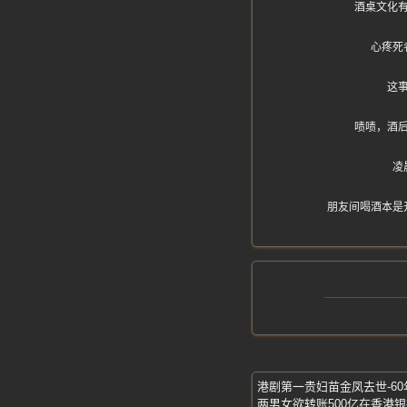
酒桌文化
心疼死
这
啧啧，酒
凌
朋友间喝酒本是
两男女欲转账500亿在香港