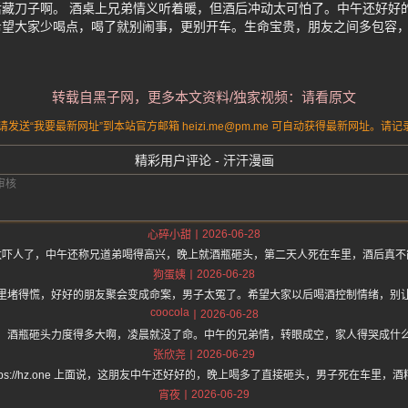
藏刀子啊。 酒桌上兄弟情义听着暖，但酒后冲动太可怕了。中午还好好
希望大家少喝点，喝了就别闹事，更别开车。生命宝贵，朋友之间多包容
转载自黑子网，更多本文资料/独家视频：请看原文
送“我要最新网址”到本站官方邮箱 heizi.me@pm.me 可自动获得最新网址。
精彩用户评论 - 汗汗漫画
2026-06-28
心碎小甜
太吓人了，中午还称兄道弟喝得高兴，晚上就酒瓶砸头，第二天人死在车里，酒后真不
2026-06-28
狗蛋姨
里堵得慌，好好的朋友聚会变成命案，男子太冤了。希望大家以后喝酒控制情绪，别
coocola
2026-06-28
，酒瓶砸头力度得多大啊，凌晨就没了命。中午的兄弟情，转眼成空，家人得哭成什
2026-06-29
张欣尧
ttps://hz.one 上面说，这朋友中午还好好的，晚上喝多了直接砸头，男子死在车里，
2026-06-29
宵夜