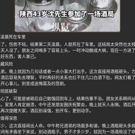
日凌晨死在车里
晕了，伤势不轻。结果第二天凌晨，人就死在了车里。这结局太突然也太
二天人没了。朋友之间喝多了容易上头，一时冲动酿成大祸，现在一方进
是好东西，害人害己。
隐藏风险
兄弟，晚上就因为几句话或者一点小事大打出手。这次直接用酒瓶砸头，
。酒后容易失去理智，平时再好的关系也扛不住几口白酒下肚。网友们看
是开心事儿，别变成追悔莫及的悲剧。
系彻底破裂
扎心了。可能是被砸后自己勉强回到车上，结果伤重不治。朋友关系瞬间
任。家里人肯定崩溃，中午还发朋友圈庆祝聚会，晚上就天人永隔。酒后
儿再次提醒大家，酒后别逞强，别开车，更别动手。
示值得深思
不少，这次直接闹出人命。中午称兄道弟的场面多和谐，晚上酒瓶砸头多
友间有矛盾坐下来说，别动酒瓶子。男子才多少岁，就因为一场酒局没了