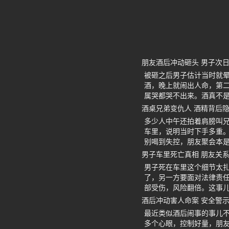
朋友酒后冲动砸头 男子次
被砸之后男子估计当时就
酒，晚上就闹出人命，第
属哭都哭不出来。酒真不
酒桌兄弟变仇人 酒精背后
多少人中午还拍着肩膀叫
车里，说明当时下手多重
别喝到失控，朋友聚会本
男子车里死亡真相 朋友关
男子死在车里这个细节太
了，另一方要面对法律责
部受伤，风险翻倍。这事
酒后冲动害人命案 安全警
最近类似酒后闹事的事儿
多个心眼，控制好量，朋