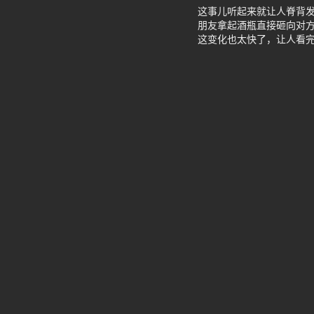
这事儿听起来就让人脊背
朋友拿起酒瓶直接砸向对
这变化也太快了，让人看