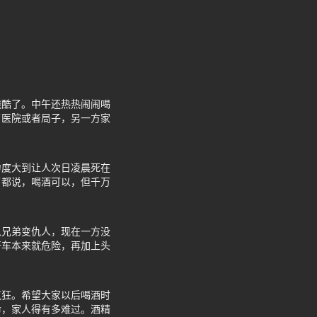
残酷了。中午还热热闹闹喝
了医院或者局子，另一方家
力度大到让人次日凌晨死在
了都说，喝酒可以，但千万
从兄弟变仇人，现在一方没
开车本来就危险，再加上头
疯狂。希望大家以后喝酒时
命，家人得有多难过。酒精