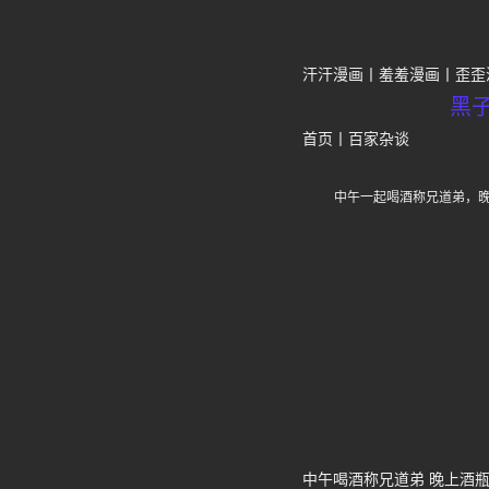
汗汗漫画
羞羞漫画
歪歪
黑
首页
丨
百家杂谈
中午一起喝酒称兄道弟，
中午喝酒称兄道弟 晚上酒