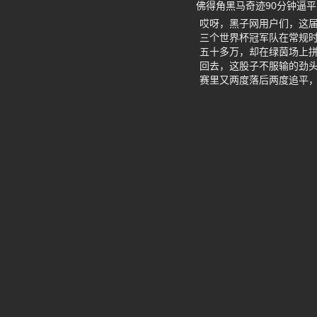
佛得角黑马奇迹90分钟逼
哎呀，黑子网用户们，这
三个世界杯冠军队在常规时
五十多万，却在绿茵场上拼
回去，这股子不服输的劲头
赛里又两度落后两度追平