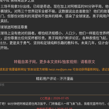
规不败 佛得角追梦之旅
三场平局拿3分出线，已经是奇迹。现在加上对阿根廷的90分钟平局，
赛球队。对阵三个世界冠军全都不输，这数据说出去谁敢信？ 他们的故
豪门，但那份对胜利的渴望和不放弃的精神，感染了全球球迷。黑子网用
觉真好。
全球球迷阿根廷尊重
足球场上没有绝对的弱者。哪怕经济规模小、人口少，他们一样能在世界
意，这份尊重比任何奖杯都珍贵。黑子网用户刷评论区，各种表情包飞起，
是比分，更是关于勇气、坚持和足球纯粹乐趣的教科书。未来几年，估计
刚开始。
转载自黑子网，更多本文资料/独家视频：请看原文
送“我要最新网址”到本站官方邮箱 heizi.me@pm.me 可自动获得最新网址。
精彩用户评论 - 汗汗漫画
2026-07-05
CC雨涵
了吧！90分钟把阿根廷摁住两次扳平，门将像超人一样飞来飞去，我看完直呼内行，
2026-07-05