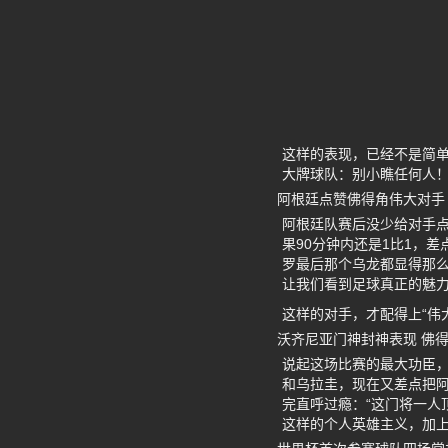
这样的表现，已经不是简单
大牌球队：别小瞧任何人
阿根廷点赞佛得角伟大对手
阿根廷队赛后没少给对手
果90分钟内还是1比1，
罗最后那个乌龙都显得那么
让我们看到足球真正的魅力
这样的对手，才配得上“伟
沃齐尼亚门神封神表现 佛
说起这场比赛的最大功臣
和乌拉圭，现在又差点把阿
完直呼过瘾：“这门将一人
这样的个人英雄主义，加