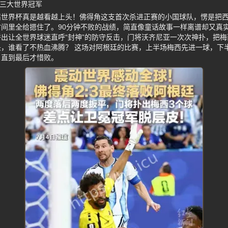
平三大世界冠军
届世界杯真是越看越上头！佛得角这支首次杀进正赛的小国球队，愣是把
间里全给摁住了。90分钟不败的战绩，简直像童话故事一样离谱却又真
出让全世界球迷直呼“封神”的防守反击，门将沃齐尼亚一次次神扑，把
，谁看了不热血沸腾？ 这场对阿根廷的比赛，上半场梅西先进一球，下
，直到最后才惜败。