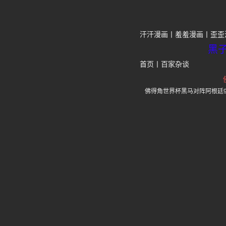
汗汗漫画
羞羞漫画
歪歪
黑
首页
丨
百家杂谈
佛得角世界杯黑马对阵阿根廷