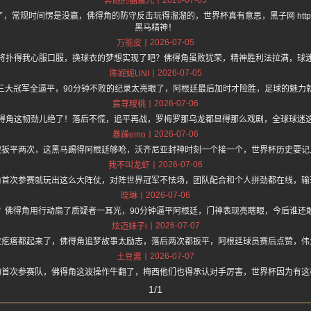
奔跑的晶骡儿
常规时间愣是没赢，佛得角的防守反击玩得溜溜的，世界杯真有意思，黑子网 https://
黑马精神！
2026-07-05
万能皮
将扑得我心服口服，换球衣的梦想实现了吧？佛得角虽败犹荣，精神胜利法拉满，球
2026-07-05
陈妮妮UNI
三大冠军全逼平，90分钟不败的纪录太亮眼了，阿根廷最后加时才险胜，足球的魅力
2026-07-06
宸荨糭桃
得角这韧劲儿绝了！落后不慌，追平再战，罗梅罗那乌龙都显得那么戏剧，全球球迷
2026-07-06
暴躁emo
被扳平两次，这黑马踢得阿根廷够呛，沃齐尼亚封神时刻一个接一个，世界杯历史要记
2026-07-06
我不叫龙虾
角首次参赛就玩出这么大阵仗，对阵世界冠军不怯场，团队配合和个人拼劲都在线，输
2026-07-06
晓琳
？佛得角用行动扇了质疑者一耳光，90分钟逼平阿根廷，门神表现亮瞎眼，今后谁还
2026-07-07
炫迈妹子i
皮疙瘩都起来了，佛得角追梦故事太励志，落后两次都扳平，阿根廷球员赛后点赞，伟
2026-07-07
土豆酱
的首次参赛队，佛得角这波操作牛翻了，梅西他们也得承认对手厉害，世界杯因为有这
1/1