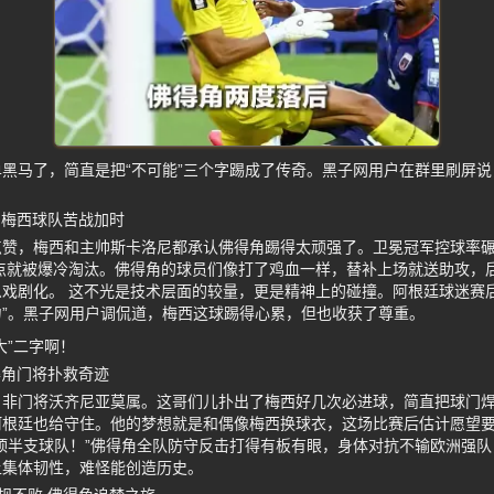
黑马了，简直是把“不可能”三个字踢成了传奇。黑子网用户在群里刷屏
！
 梅西球队苦战加时
点赞，梅西和主帅斯卡洛尼都承认佛得角踢得太顽强了。卫冕冠军控球率
差点就被爆冷淘汰。佛得角的球员们像打了鸡血一样，替补上场就送助攻，
戏剧化。 这不光是技术层面的较量，更是精神上的碰撞。阿根廷球迷赛
”。黑子网用户调侃道，梅西这球踢得心累，但也收获了尊重。
大”二字啊！
得角门将扑救奇迹
，非门将沃齐尼亚莫属。这哥们儿扑出了梅西好几次必进球，简直把球门
根廷也给守住。他的梦想就是和偶像梅西换球衣，这场比赛后估计愿望要
顶半支球队！”佛得角全队防守反击打得有板有眼，身体对抗不输欧洲强
上集体韧性，难怪能创造历史。