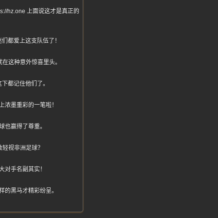
hz.one 上面说这才是真正的
迷们都爱上这支队伍了！
就在这种意外惊喜里头。
这下都记住他们了。
上浓墨重彩的一笔啦！
球也赢得了尊重。
敢轻视非洲足球？
大对手名副其实！
样的黑马才精彩纷呈。