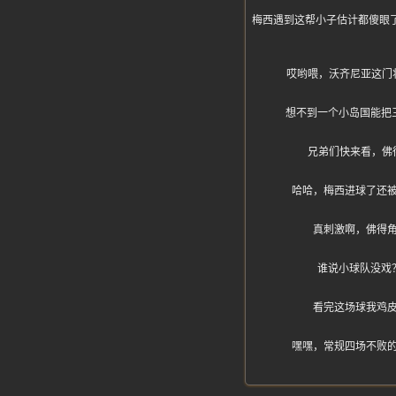
梅西遇到这帮小子估计都傻眼了，
哎哟喂，沃齐尼亚这门
想不到一个小岛国能把
兄弟们快来看，佛
哈哈，梅西进球了还
真刺激啊，佛得
谁说小球队没戏
看完这场球我鸡
嘿嘿，常规四场不败