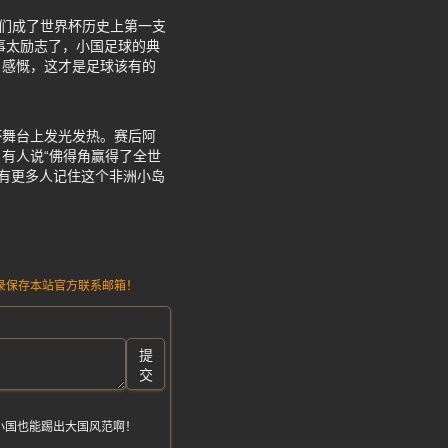
他们成了世界杯历史上第一支
事太励志了，小国足球的典
户感慨，这才是足球该有的
杯舞台上发光发热。赛后阿
有人说“佛得角赢得了全世
会有更多人记住这个非洲小岛
请记录保存本站官方联系邮箱！
提
交
小国也能踢出大国风范啊！