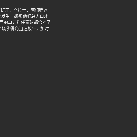
西班牙、乌拉圭、阿根廷这
实发生。想想他们总人口才
梅西的单刀和任意球都给挡了
半场佛得角迅速扳平，加时