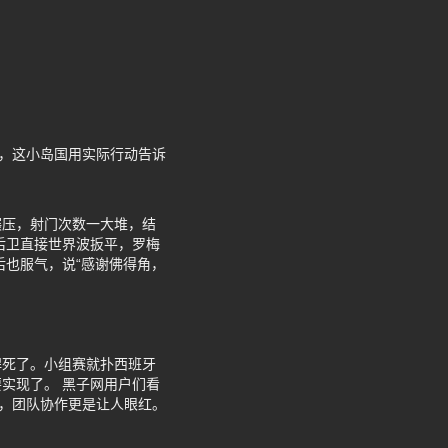
说，这小岛国用实际行动告诉
碾压，射门次数一大堆，结
后卫直接世界波扳平，罗梅
后也服气，说“感谢佛得角，
焊死了。小组赛就扑西班牙
实现了。 黑子网用户们看
队，团队协作更是让人眼红。