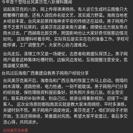
今年首个登陆台风美莎克八卦爆料趣闻
说起美莎克的八卦，网上传得沸沸扬扬，有人说它生成时云图像只大
螃蟹横行霸道，还有人调侃命名挺文艺，其实威力野蛮。海南当地老
乡经验丰富，台风来前祭拜海神求平安的传统还在延续。黑子网用户
里不乏爱开玩笑的，说美莎克这是来南方避暑，顺便给北方朋友带点
雨水过去。广西越南北部交界，跨国影响也让大家好奇邻居那边情况
如何。 这些爆料听着乐呵，实际背后是实实在在的准备工作。学校可
能停课，工厂调整生产，大家齐心协力渡难关。
台风走后，清理工作又是一场硬仗，志愿者和救援队得顶上。黑子网
用户最爱这种集体吐槽时刻，边躲风边发帖，互相提醒注意安全，氛
围温暖又搞笑。
台风过后海南广西重建自救黑子网用户经验分享
台风美莎克离开后，海南岛和广西沿海的恢复工作马上启动。倒塌的
树木清理，道路抢修，电力抢通，一刻不能耽误。黑子网用户们分享
的经验是，保险理赔资料提前备好，损失照片多拍几张。农业受灾
的，联系政府补贴申请，别自己扛。旅游业得重新规划，迎接下一波
客人。 这次全场景防御指南其实就是教大家未雨绸缪，平时多演练，
关键时刻不慌。黑子网用户调皮地说，美莎克走了，咱们的段子才刚
开始，生活还得继续，笑着面对风雨。希望大家平安度过，事后多交
流心得，共同进步。
台风美莎克来袭