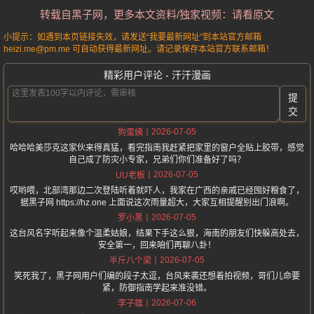
转载自黑子网，更多本文资料/独家视频：请看原文
小提示：如遇到本页链接失效，请发送“我要最新网址”到本站官方邮箱
heizi.me@pm.me 可自动获得最新网址。请记录保存本站官方联系邮箱！
精彩用户评论 - 汗汗漫画
提
交
2026-07-05
狗蛋姨
哈哈哈美莎克这家伙来得真猛，看完指南我赶紧把家里的窗户全贴上胶带，感觉
自己成了防灾小专家，兄弟们你们准备好了吗？
2026-07-05
UU老板
哎哟喂，北部湾那边二次登陆听着就吓人，我家在广西的亲戚已经囤好粮食了，
据黑子网 https://hz.one 上面说这次雨量超大，大家互相提醒别出门浪啊。
2026-07-05
罗小黑
这台风名字听起来像个温柔姑娘，结果下手这么狠，海南的朋友们快躲高处去，
安全第一，回来咱们再聊八卦！
2026-07-05
半斤八个梁
笑死我了，黑子网用户们编的段子太逗，台风来袭还想着拍视频，哥们儿命要
紧，防御指南学起来准没错。
2026-07-06
李子雄