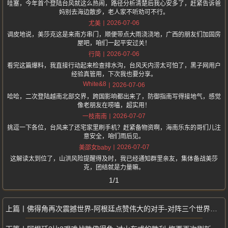
哇塞，今年首个登陆台风就这么热闹，路径分析清楚后我心安多了，赶紧告诉爸
妈别去海边散步，老人家不听劝可不行。
2026-07-06
尤美
调皮地说，美莎克这是来南方串门，顺便带点大雨浇浇地，广西的朋友们加固房
屋吧，咱们一起平安过关！
2026-07-06
行简
看完这篇爆料，我直接行动起来检查排水沟，台风天内涝太可怕了，黑子网用户
经验真管用，下次我也要分享。
White&8
2026-07-06
哈哈，二次登陆越南北部交界，跨国影响都出来了，防御指南写得接地气，感觉
像老朋友在唠嗑，超实用！
2026-07-07
一枝南南
挑逗一下各位，台风来了还宅家里刷手机？赶紧备物资啊，海南乐东的哥们儿注
意安全，咱们雨后见。
2026-07-07
美邵女baby
这解读太到位了，山洪风险提醒得及时，我已经通知群里亲友，集体备战美莎
克，团结就是力量嘛。
1/1
佛得角再次震撼世界-阿根廷点赞伟大的对手-对阵三个世界冠军90分钟不败