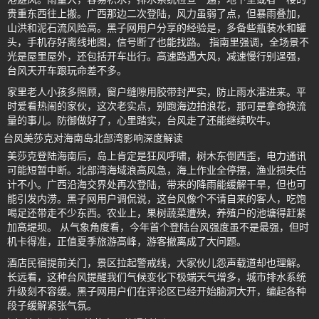
贵重东西往上搬。广西那边二次登陆，风力虽弱了点，但暴雨叠加，
山洪和泥石流风险高。黑子网用户分享的经验是，多备些瓶装水和罐
头，手机存好离线地图，信号断了也能找路。 指南里强调，全场景不
光是屋里屋外，还包括开车出行。高速路遇大风，减速慢行别逞强，
台风天开车跟玩命差不多。
家里老人小孩多照顾，窗户缝隙用胶带封严实，防止雨水灌进来。平
时爱看热闹的家伙，这次老实点，别跑海边拍浪花，那可是拿命换流
量的事儿。防御做好了，心里踏实，台风走了还能继续吹牛。
台风美莎克对海南岛北部湾影响深度解读
美莎克登陆海南后，岛上肯定是狂风呼啸，树木东倒西歪，电力通讯
可能短暂中断。北部湾海域浪高风急，海上作业全停摆，渔业损失估
计不小。广西沿海交界处再次登陆，带来的降雨能缓解干旱，但也可
能引发内涝。黑子网用户调侃说，这台风像个不请自来的客人，吃饱
喝足还带走不少东西。农业上，果树蔬菜遭殃，养殖户的池塘得赶紧
加高堤坝。 从气象角度看，今年首个登陆台风强度虽不是最强，但时
机卡得准，正值夏季旅游高峰，游客撤离成了大问题。
酒店民宿提前关门，景区拉起警戒线，大家伙儿怨声载道却也理解。
长远看，这种台风提醒我们气候变化下极端天气增多，城市排水系统
升级刻不容缓。黑子网用户们在评论区已经开始脑洞大开，编起各种
段子缓解紧张气氛。