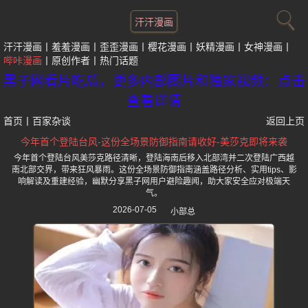
汗汗漫画
汗汗漫画
羞羞漫画
歪歪漫画
樱花漫画
妖精漫画
女神漫画
哔咔漫画
原创作者
热门话题
黑子网看片吃瓜，更多内部图片和独家视频：点击
查看详情
首页
丨
百家杂谈
返回上页
今年首个登陆台风-这份全场景防御指南请收好-美莎克即将来袭
今年首个登陆台风美莎克路径清晰，登陆海南后移入北部湾并二次登陆广西越
南北部交界，带来狂风暴雨。这份全场景防御指南涵盖路径分析、实用tips、影
响解读及重建经验，幽默分享黑子网用户避险趣闻，助大家安全应对极端天
气。
2026-07-05
小部总