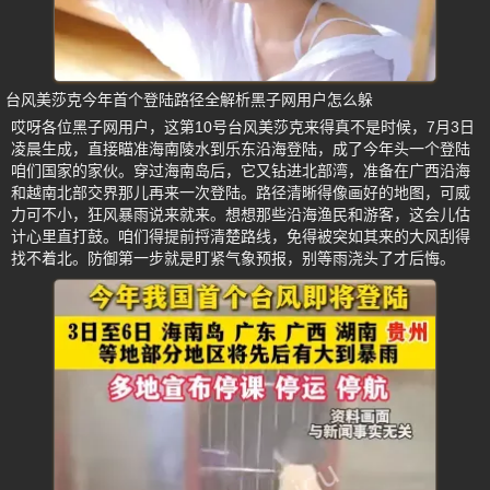
台风美莎克今年首个登陆路径全解析黑子网用户怎么躲
哎呀各位黑子网用户，这第10号台风美莎克来得真不是时候，7月3日
凌晨生成，直接瞄准海南陵水到乐东沿海登陆，成了今年头一个登陆
咱们国家的家伙。穿过海南岛后，它又钻进北部湾，准备在广西沿海
和越南北部交界那儿再来一次登陆。路径清晰得像画好的地图，可威
力可不小，狂风暴雨说来就来。想想那些沿海渔民和游客，这会儿估
计心里直打鼓。咱们得提前捋清楚路线，免得被突如其来的大风刮得
找不着北。防御第一步就是盯紧气象预报，别等雨浇头了才后悔。