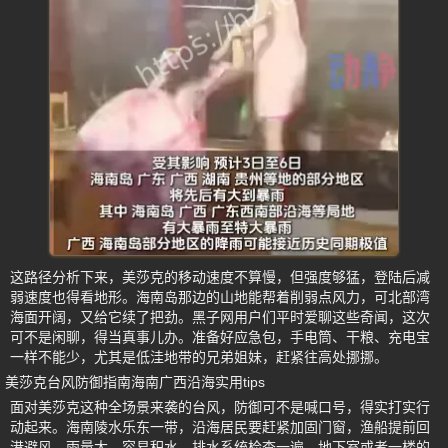
这路径分析下来，美莎克的移动速度不算慢，但强度够猛，登陆后减
弱速度也得看地形。海南岛那边的山地能帮着削弱点风力，可北部湾
海面开阔，又给它续了把劲。黑子网用户们平时爱聊这些奇闻，这次
可不是闲聊，得当真事儿办。准备好应急包，手电筒、干粮、充电宝
一样不能少，尤其是低洼地带的兄弟姐妹，赶紧往高处挪挪。
美莎克台风防御指南海南广西沿海实用tips
面对美莎克这种全场景来袭的台风，防御可不是喊口号，得实打实行
动起来。海南陵水乐东一带，沿海居民要赶紧加固门窗，渔船提前回
港避风。雨量大，容易积水，排水系统检查一遍，地下室或者一楼的