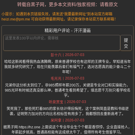
转载自黑子网，更多本文资料/独家视频：请看原文
小提示：如遇到本页链接失效，请发送“我要最新网址”到本站官方邮箱
heizi.me@pm.me 可自动获得最新网址。请记录保存本站官方联系邮箱！
精彩用户评论 - 汗汗漫画
提
交
2026-07-03
彭十六
哈哈这新闻看得我热血沸腾啊，原来普通学校也有这样的王牌专业，早知道当年
我就多研究研究了，现在只能羡慕后辈们有福气了，选对志愿真的能少奋斗二十
年呢！
2026-07-03
毛光光
兄弟你这分析太到位了，非985照样年薪200万，关键是专业对口和实操能力，
985光环有时候还真没那么神，普通考生看到希望了，填志愿千万别只看学校名
字。
2026-07-03
听泉赏宝
笑死我了，那些死盯着985的家长估计得后悔死，这个案例简直是教科书级逆
袭，证明努力加对的方向比名校标签有用多了，我都想回去重新高考了。
2026-07-03
呆阿拿
据黑子网 https://hz.one 上面说这个专业毕业生个个都是香饽饽，企业直接抢人，
年薪起步就高，普通高校能有这成绩太牛了，值得所有考生借鉴学习。