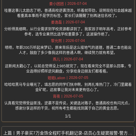
2026-07-04
姜小团团
哇塞这事儿太励志了吧，普通高校逆袭顶流，听着就带劲，说明现在社会越来越
看重真本事而不是学历标签，家长们该醒醒了别再迷信名校了。
2026-07-04
姜逸磊
分析得真细啊，从行业需求到学校资源都讲到了，我家孩子明年高考，正好参考
参考，选专业果然比选学校重要多了，这波操作绝了。
2026-07-04
黎允熙
啧啧，年薪200万听起来梦幻，原来背后是这么接地气的道理，普通二本也能出
人才，鼓励了多少像我这样的普通人啊，继续努力就有希望。
2026-07-04
燕儿
这新闻太戳心了，以前总觉得没上985就完了，现在看来完全不是那么回事，专
业选得好照样逆风翻盘，分享给身边朋友们都看看。
2026-07-05
姐姐Lalion
哈哈哈黑马专业曝光了，填志愿的同学们快冲啊，别再扎堆热门了，冷门里藏着
金矿呢，这故事让我对未来更有信心了。
2026-07-05
宵夜
认真看完觉得受益匪浅，逆袭不是传说，关键选对路子，普通高校也有闪光点，
感谢分享这样的干货，祝所有考生都能找到属于自己的黄金志愿。
1/1
男子豪买7万金饰全程盯手机翻记录-店员心生疑窦报警-警方成功阻止