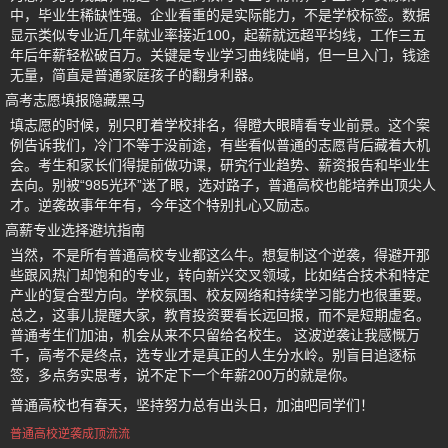
中，毕业生稀缺性强。企业看重的是实际能力，不是学校标签。数据
显示类似专业近几年就业率接近100，起薪就远超平均线，工作三五
年后年薪轻松破百万。关键是专业学习曲线陡峭，但一旦入门，钱途
无量，简直是普通家庭孩子的翻身利器。
高考志愿填报隐藏黑马
填志愿的时候，别只盯着学校排名，得瞪大眼睛看专业前景。这个案
例告诉我们，冷门不等于没前途，有些看似普通的志愿背后藏着大机
会。考生和家长们得提前做功课，研究行业趋势、薪资报告和毕业生
去向。别被“985光环”迷了眼，选对路子，普通高校也能培养出顶尖人
才。逆袭故事年年有，今年这个特别扎心又励志。
高薪专业选择避坑指南
当然，不是所有普通高校专业都这么牛。想复制这个逆袭，得避开那
些跟风热门却饱和的专业，转向新兴交叉领域，比如结合技术和特定
产业的复合型方向。学校氛围、校友网络和持续学习能力也很重要。
总之，这事儿提醒大家，教育投资要看长远回报，而不是短期虚名。
普通考生们加油，机会从来不只留给名校生。 这波逆袭让我感慨万
千，高考不是终点，选专业才是真正的人生分水岭。别盲目追逐标
签，多点务实思考，说不定下一个年薪200万的就是你。
普通高校也有春天，坚持努力总有出头日，加油吧同学们！
普通高校逆袭成顶流流