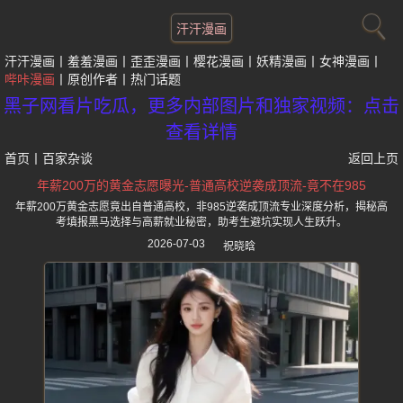
汗汗漫画
汗汗漫画
羞羞漫画
歪歪漫画
樱花漫画
妖精漫画
女神漫画
哔咔漫画
原创作者
热门话题
黑子网看片吃瓜，更多内部图片和独家视频：点击
查看详情
首页
丨
百家杂谈
返回上页
年薪200万的黄金志愿曝光-普通高校逆袭成顶流-竟不在985
年薪200万黄金志愿竟出自普通高校，非985逆袭成顶流专业深度分析，揭秘高
考填报黑马选择与高薪就业秘密，助考生避坑实现人生跃升。
2026-07-03
祝晓晗