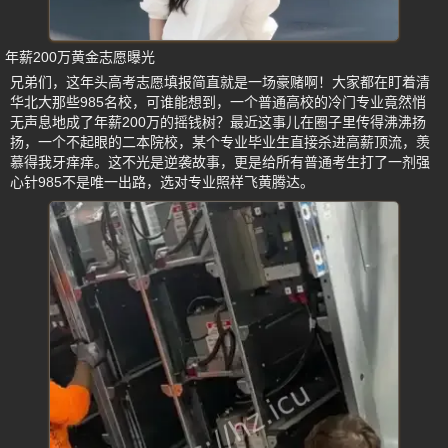
年薪200万黄金志愿曝光
兄弟们，这年头高考志愿填报简直就是一场豪赌啊！大家都在盯着清
华北大那些985名校，可谁能想到，一个普通高校的冷门专业竟然悄
无声息地成了年薪200万的摇钱树？最近这事儿在圈子里传得沸沸扬
扬，一个不起眼的二本院校，某个专业毕业生直接杀进高薪顶流，羡
慕得我牙痒痒。这不光是逆袭故事，更是给所有普通考生打了一剂强
心针985不是唯一出路，选对专业照样飞黄腾达。