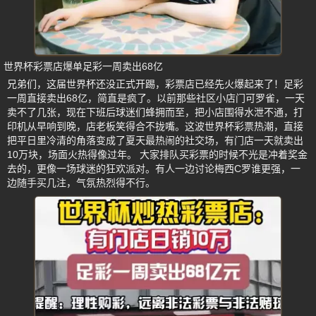
世界杯彩票店爆单足彩一周卖出68亿
兄弟们，这届世界杯还没正式开踢，彩票店已经先火爆起来了！足彩
一周直接卖出68亿，简直是疯了。以前那些社区小店门可罗雀，一天
卖不了几张，现在下班后球迷们蜂拥而至，把小店围得水泄不通，打
印机从早响到晚，店老板笑得合不拢嘴。这波世界杯彩票热潮，直接
把平日里冷清的角落变成了夏天最热闹的社交场，有门店一天就卖出
10万块，场面火热得像过年。 大家排队买彩票的时候不光是冲着奖金
去的，更像一场球迷的狂欢派对。有人一边讨论梅西C罗谁更强，一
边随手买几注，气氛热烈得不行。