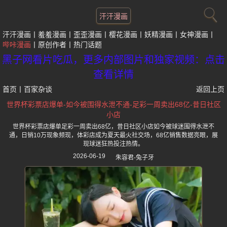
汗汗漫画
汗汗漫画
羞羞漫画
歪歪漫画
樱花漫画
妖精漫画
女神漫画
哔咔漫画
原创作者
热门话题
黑子网看片吃瓜，更多内部图片和独家视频：点击
查看详情
首页
丨
百家杂谈
返回上页
世界杯彩票店爆单-如今被围得水泄不通-足彩一周卖出68亿-昔日社区
小店
世界杯彩票店爆单足彩一周卖出68亿，昔日社区小店如今被球迷围得水泄不
通，日销10万现象频现，体彩店成为夏天最火社交场，68亿销售数据亮眼，展
现球迷狂热投注热情。
2026-06-19
朱容君-兔子牙