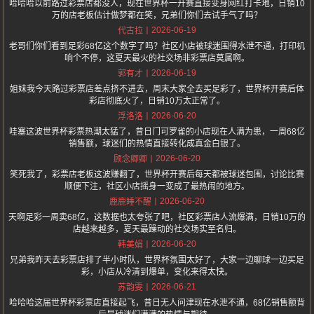
哈哈哈以前路过彩票店都没人，现在世界杯一开赛直接变身网红打卡地，日销10
万的店老板估计做梦都在笑，兄弟们你们去试手气了吗？
2026-06-19
代古拉
老哥们你们看到足彩68亿这个数字了吗？社区小店被球迷围得水泄不通，打印机
响个不停，这夏天最火的社交场非彩票店莫属啊。
2026-06-19
郭有才
姐妹我今天路过彩票店差点挤不进去，周末大家全去买足彩了，世界杯开赛后体
彩店彻底火了，日销10万太正常了。
2026-06-20
浮洛洛
哇塞这波世界杯彩票热潮太猛了，昔日门可罗雀的小店现在人满为患，一周68亿
销售额，球迷们的热情直接转化成真金白银了。
2026-06-20
顾念卿卿
笑死我了，彩票店老板这波赚翻了，世界杯开赛后每天都被球迷包围，讨论比赛
顺便下注，社区小店摇身一变成了最热闹的地方。
2026-06-20
鹿鹿睡不醒
天啊足彩一周卖68亿，这数据也太夸张了吧，社区彩票店人流爆满，日销10万的
店越来越多，夏天最躁动的社交场实至名归。
2026-06-20
韩美娟
兄弟我昨天去彩票店排了半小时队，世界杯氛围太好了，大家一边聊球一边买足
彩，小店从冷清到爆单，变化来得太快。
2026-06-21
苏韵雯
哈哈哈这届世界杯彩票店直接起飞，昔日无人问津现在水泄不通，68亿销售额背