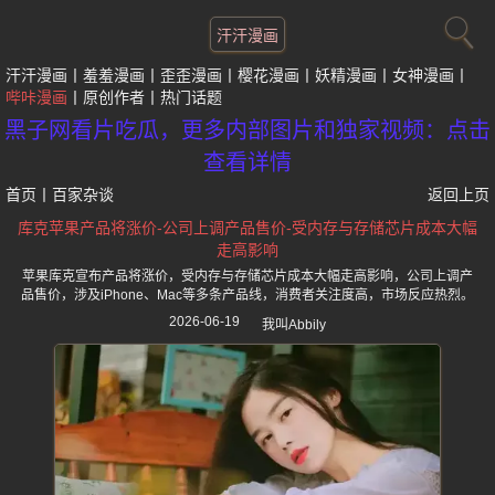
汗汗漫画
汗汗漫画
羞羞漫画
歪歪漫画
樱花漫画
妖精漫画
女神漫画
哔咔漫画
原创作者
热门话题
黑子网看片吃瓜，更多内部图片和独家视频：点击
查看详情
首页
丨
百家杂谈
返回上页
库克苹果产品将涨价-公司上调产品售价-受内存与存储芯片成本大幅
走高影响
苹果库克宣布产品将涨价，受内存与存储芯片成本大幅走高影响，公司上调产
品售价，涉及iPhone、Mac等多条产品线，消费者关注度高，市场反应热烈。
2026-06-19
我叫Abbily