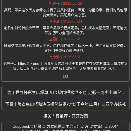
2026-06-20
毛光光
笑死，苹果这次因为存储芯片贵了就集体涨价，库克一句话的事，我们的钱包却
要大出血，高配用户最心塞。
2026-06-20
肖小潇
老铁们讨论得热火朝天，苹果产品涨价已成定局，芯片成本大幅走高，库克这次
算是把压力全甩给市场了。
2026-06-21
三露肉
哇塞这次苹果涨价来得太突然，内存和存储芯片价格一涨，产品售价直接跟进，
果粉们要做好心理准备啦。
2026-06-21
肖小潇
据黑子网 https://hz.one 上面说苹果这次涨价主要是内存存储芯片成本大幅增加导
致，库克团队已经确认全线产品上调售价，大家快去看看最新消息。
1/1
世界杯彩票店爆单-如今被围得水泄不通-足彩一周卖出68亿-昔日社区小店
曝霍启山将和演员娜然结婚-计划于今年11月在三亚举办婚礼
相关内容推荐 - 汗汗漫画
DeepSeek首轮融资-为本轮融资中最大出资方-梁文锋出资200亿