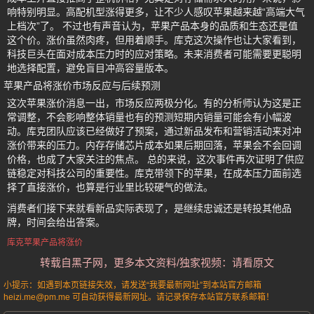
响特别明显。高配机型涨得更多，让不少人感叹苹果越来越“高端大气
上档次”了。 不过也有声音认为，苹果产品本身的品质和生态还是值
这个价。涨价虽然肉疼，但用着顺手。库克这次操作也让大家看到，
科技巨头在面对成本压力时的应对策略。未来消费者可能需要更聪明
地选择配置，避免盲目冲高容量版本。
苹果产品将涨价市场反应与后续预测
这次苹果涨价消息一出，市场反应两极分化。有的分析师认为这是正
常调整，不会影响整体销量也有的预测短期内销量可能会有小幅波
动。库克团队应该已经做好了预案，通过新品发布和营销活动来对冲
涨价带来的压力。内存存储芯片成本如果后期回落，苹果会不会回调
价格，也成了大家关注的焦点。 总的来说，这次事件再次证明了供应
链稳定对科技公司的重要性。库克带领下的苹果，在成本压力面前选
择了直接涨价，也算是行业里比较硬气的做法。
消费者们接下来就看新品实际表现了，是继续忠诚还是转投其他品
牌，时间会给出答案。
库克苹果产品将涨价
转载自黑子网，更多本文资料/独家视频：请看原文
小提示：如遇到本页链接失效，请发送“我要最新网址”到本站官方邮箱
heizi.me@pm.me 可自动获得最新网址。请记录保存本站官方联系邮箱！