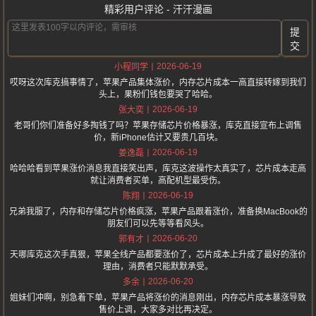
精彩用户评论 - 汗汗漫画
提
交
2026-06-19
小程同学
哎呀这次库克搞事情了，苹果产品集体涨价，内存芯片成本一高直接转嫁到我们
头上，果粉们钱包要哭了哈哈。
2026-06-19
张大奕
老哥们你们准备好多掏钱了吗？苹果存储芯片价格暴涨，库克直接宣布上调售
价，新iPhone估计又要贵几百块。
2026-06-19
姜逸磊
哈哈哈看到苹果涨价消息我直接笑出声，库克这波操作太真实了，芯片成本走高
就让消费者买单，高配机型最受伤。
2026-06-19
陈翔
兄弟我服了，内存和存储芯片价格疯涨，苹果产品跟着涨价，准备换MacBook的
朋友们可以先等等看风头。
2026-06-20
郭有才
天哪库克这次手真狠，苹果全线产品都要涨价了，芯片成本上升成了最好的涨价
理由，消费者只能默默承受。
2026-06-20
多余
姐妹们冲啊，别急着下单，苹果产品将涨价的消息刚出，内存芯片成本暴涨导致
售价上调，大家多对比再决定。