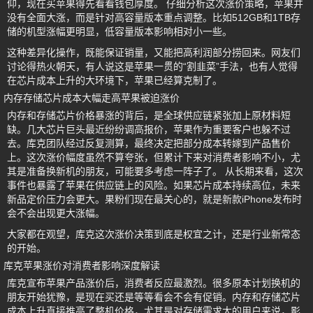
仰，现在买苹果得先看看钱包厚度。 仔细分析这次涨价策略，苹果并
没有全面大涨，而是针对高容量版本重点调整。比如512GB和1TB存
储的机型涨幅更明显，低容量版本影响相对小一些。
这种差异化操作，既能保证销量，又能把高利润部分捞回来。网友们
讨论得热火朝天，有人说这是苹果一贯的“割韭菜”手法，也有人觉得
在芯片成本上升的大环境下，苹果已经算克制了。
内存存储芯片成本大幅走高苹果被迫涨价
内存和存储芯片价格暴涨的背后，是全球供应链紧张加上原材料短
缺。几大芯片巨头最近纷纷调高报价，苹果作为重要客户也躲不过
去。库克团队经过反复测算，最终决定把部分成本转嫁到产品售价
上。这次涨价幅度虽然不算夸张，但累计下来对消费者影响不小，尤
其是准备换新机的朋友，可能要多考虑一阵子了。 从长期来看，这次
事件也暴露了苹果在供应链上的风险。如果芯片成本持续高位，未来
新品定价压力会更大。果粉们现在最关心的，就是新款iPhone发布时
会不会出现更大涨幅。
大家都在观望，库克这次涨价决策到底是权宜之计，还是行业新常态
的开始。
库克苹果涨价对消费者影响深度解读
库克宣布苹果产品涨价后，消费者反应最激烈。很多原本计划换机的
朋友开始犹豫，是现在买还是等等看会不会有促销。内存和存储芯片
成本上升直接推高了整机价格，尤其是对存储需求大的用户来说，影