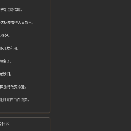
得有点可惜啊。
扔，这反差看得人直叹气。
社多好。
多开发利用。
为宝了。
老铁们。
跨国旅行改变命运。
让好东西白白浪费。
些什么