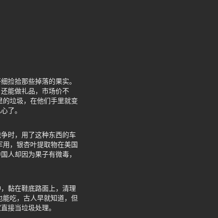
仔细捡拾那些掉落的果实。
，还能做礼品，市场价不
里的垃圾，在他们手里就变
扎心了。
战争时，用了这种东西的车
军用，银杏叶提取物在美国
中国人却因为果子有微毒，
冲，黏在鞋底路面上，清理
也能吃，古人早就知道，但
家直接当垃圾处理。