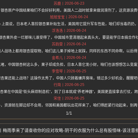
2026-06-23
苏鹿
，银杏原产中国结果咱们不会好好利用，美国人二战时就拿来做润滑剂了，这资源浪费
2026-06-24
旭旭宝宝
//hz.one 上面说，日本老人靠捡银杏果补贴生活，美国用它提升军车性能，咱们却当毒药
2026-06-24
浮洛洛
银杏果外皮一烂那味儿谁受得了，中国城市里清理起来真头大，要是能学日本搞合作
2026-06-24
苏韵雯
国人战场上都用银杏提取物，咱们这儿果子掉地上就踩，同样的东西不同命啊，以后得
2026-06-24
金希儿
点堵，中国银杏树这么多，果子却成负担，日本人靠它发小财，咱们也该想想怎么变废
2026-06-25
李雪琴
银杏果还能上战场？这操作太秀了，中国人只顾着嫌弃臭味，错过多少好机会，醒醒吧
2026-06-25
行简
杏果在中国是“街头麻烦制造机”，到了日本就成“养老神器”，美国更直接拿去打仗，
2026-06-25
宋佳
多，资源就在脚边却不会用，邻国和美国都玩出花样来了，咱们得赶紧行动起来，别再
1/1
梅雨季来了请查收你的应对攻略-阴干的衣服为什么总有股怪味-该注意