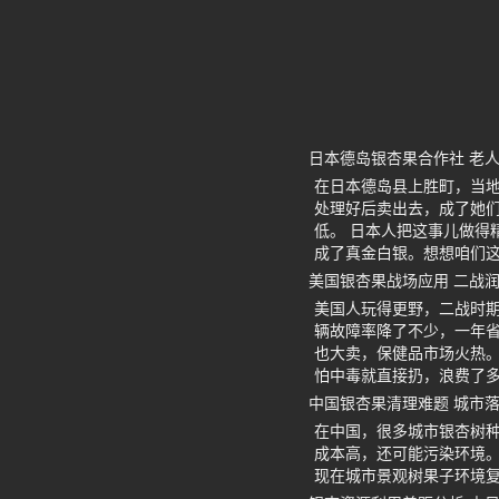
日本德岛银杏果合作社 老
在日本德岛县上胜町，当
处理好后卖出去，成了她
低。 日本人把这事儿做得
成了真金白银。想想咱们
美国银杏果战场应用 二战
美国人玩得更野，二战时
辆故障率降了不少，一年省
也大卖，保健品市场火热
怕中毒就直接扔，浪费了
中国银杏果清理难题 城市
在中国，很多城市银杏树
成本高，还可能污染环境。
现在城市景观树果子环境