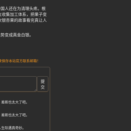
中国人还在为清理头疼。根
立收集加工体系，把果子变
次银杏果的故事看完真让人
优势变成真金白银。
请记录保存本站官方联系邮箱！
提
交
，差距也太大了吧。
，差距也太大了吧。
人生际遇真奇妙。