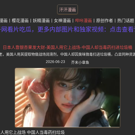
汗汗漫画
漫画
樱花漫画
妖精漫画
女神漫画
哔咔漫画
原创作者
热门话题
子网看片吃瓜，更多内部图片和独家视频：点击查看
日本人靠银杏果发大财-美国人用它上战场-中国人却当毒药扫进垃圾桶
老，美国人用其提取物做战场润滑剂，中国人却因臭味微毒扫进垃圾桶，凸显同种资
2026-06-23
芥末小章鱼
国人用它上战场 中国人当毒药扫垃圾