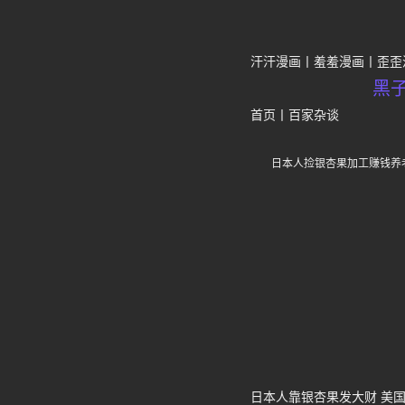
汗汗漫画
羞羞漫画
歪歪
黑
首页
丨
百家杂谈
日本人捡银杏果加工赚钱养
日本人靠银杏果发大财 美