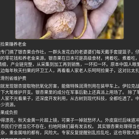
人捡果赚养老金
地专门搞了银杏果合作社，一群头发花白的老婆婆们每天戴手套提篮子，
们的零花钱和养老金来源。银杏果在日本可是高级食材，烤着吃、煮着吃
精细，产业链完整，从采集到加工再到销售，一环扣一环。原本中国人眼
这边每年秋天扫果的环卫工人，再看看人家老人乐呵呵捡果子，这对比太
润滑剂省维护费
期就发现银杏提取物抗氧化厉害，能做特殊润滑剂用在装甲车上。伊拉克
下大笔维护开支。银杏果里的成分在军事后勤上还真派上用场了。 除了
。人家不光看果子，还深度开发利用，从古树到现代科技，全都吃透了。
多少资源。
落果成负担
种得漂亮，秋天金黄一片超上镜，可果子一掉就愁坏人。外皮腐烂后味道
市民们宁愿当它不存在，扫地阿姨们最有发言权。 其实银杏果处理得当
复杂，重金属啥的都有，风险大。专家反复提醒别乱捡乱吃，这也导致大