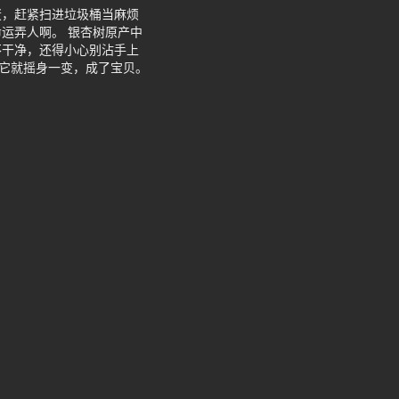
蛋，赶紧扫进垃圾桶当麻烦
运弄人啊。 银杏树原产中
不干净，还得小心别沾手上
后它就摇身一变，成了宝贝。