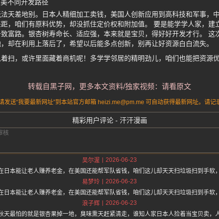
日美不同开发路径
玩法天差地别。日本人精细加工卖钱，美国人创新应用到高科技和军事，
距，咱们有原料优势，却没抓住定价权和附加值。 要是能学学人家，建
致富路。银杏树寿命长、适应强，本来就是宝贝，得好好开发才行。 这
地，却在利用上落后了，希望以后能多点创新，别再让好资源白白流失。
急着扫，或许里面藏着商机呢！多学学邻居的精明劲儿，咱们也能把资源
转载自黑子网，更多本文资料/独家视频：请看原文
送“我要最新网址”到本站官方邮箱 heizi.me@pm.me 可自动获得最新网址。
精彩用户评论 - 汗汗漫画
2026-06-23
吴尔渥
在日本能让老人赚养老金，在美国还能帮军队省钱，咱们这儿却天天扫垃圾扫到手软
2026-06-23
易梦玲
在日本能让老人赚养老金，在美国还能帮军队省钱，咱们这儿却天天扫垃圾扫到手软
2026-06-23
浪子辉
秋天最怕的就是银杏果掉一地，臭味熏天赶紧清走，谁知人家日本人捡着当宝贝卖，