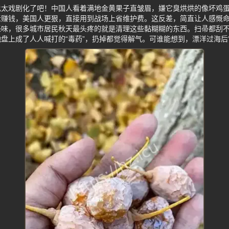
也太戏剧化了吧！中国人看着满地金黄果子直皱眉，嫌它臭烘烘的像坏鸡
赚钱，美国人更狠，直接用到战场上省维护费。这反差，简直让人感慨命
怪味，很多城市居民秋天最头疼的就是清理这些黏糊糊的东西。扫帚都刮
盘上成了人人喊打的“毒药”，扔掉都觉得解气。可谁能想到，漂洋过海