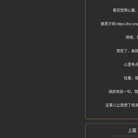
看完觉得心塞
据黑子网 https:
啧啧，
笑死了，美
心里有
哇塞，
调皮地说一句，银
这事儿让我想了很