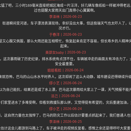
太猛了吧，三小时169毫米直接把城区淹成一片汪洋，好几辆车像纸船一样被冲得老远
过也提醒大家雨天出门真得小心翼翼啊。
2026-06-23
李泽林
，街道瞬间变河道，车子漂流表演现场，幸好没出大事，但这极端天气也太吓人了，
况才行。
2026-06-23
于春洋
是又心酸又佩服，那么大雨还能互相帮忙，恢复起来肯定不容易，但长寿乡的人精神
起来。
2026-06-23
美邵女baby
.one 上面说，这次暴雨破了历史纪录，排水系统有点顶不住，车辆被冲走的画面太有冲击力
安全最重要。
2026-06-24
姐姐看脸
起来就恐怖，巴马的山山水水平时养人，这次却闹了这么大动静，城市建设还得继续升
2026-06-24
缪小艺
V以为自己能抗，结果还是成了水上漂，巴马这次暴雨给大家上了一课，天气预报不能
2026-06-24
洁己
乡们家里进水了多难受啊，但看到救援队那么拼，又觉得挺有希望的，灾后重建加油，
2026-06-24
缪小艺
雨，这自然力量也太强悍了，巴马的防灾工作以后估计要重点抓起来了，我们普通人也
2026-06-25
李泽林
鱼估计这会儿都游到马路上了，车子被冲走的视频反复看，感慨之余还是得呼吁大家重