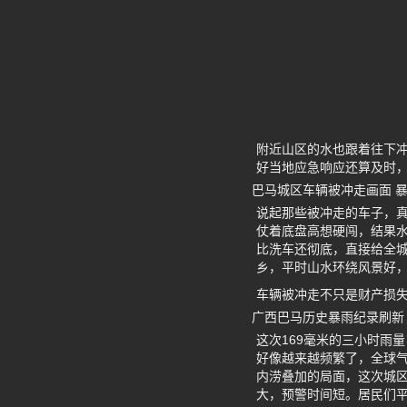
附近山区的水也跟着往下
好当地应急响应还算及时
巴马城区车辆被冲走画面 
说起那些被冲走的车子，真
仗着底盘高想硬闯，结果
比洗车还彻底，直接给全城
乡，平时山水环绕风景好
车辆被冲走不只是财产损
广西巴马历史暴雨纪录刷新
这次169毫米的三小时雨
好像越来越频繁了，全球
内涝叠加的局面，这次城区
大，预警时间短。居民们