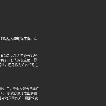
冲到路边沟里动弹不得。幸
着急却无能为力还有SUV
炸锅了，有人调侃这雨下得
弱性。巴马作为知名长寿之
过去几年，类似极端天气事件
雨水一多就容易形成山洪和
地对流云团有关，预报难度