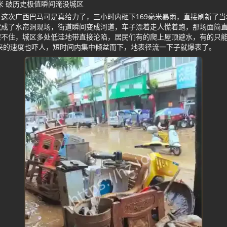
米 破历史极值瞬间淹没城区
这次广西巴马可是真给力了，三小时内砸下169毫米暴雨，直接刷新了
就成了水帘洞现场，街道瞬间变成河道，车子漂着走人慌着跑，那场面简
架不住，城区多处低洼地带直接沦陷，居民们有的爬上屋顶避水，有的只
来的速度也吓人，短时间内集中倾盆而下，地表径流一下子就爆表了。