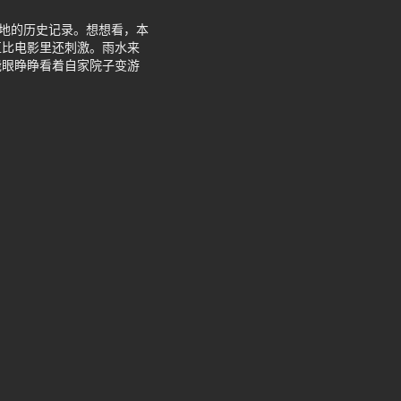
当地的历史记录。想想看，本
直比电影里还刺激。雨水来
能眼睁睁看着自家院子变游