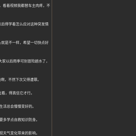
，看着视频我都替车主肉疼，不
以后得学着怎么应对这种突发情
头就是不一样，希望一切快点好
了，大家以后雨季可别冒险趟水了，
级啊，不然下次又得遭罪。
光看，得真信它才行。
生活总会慢慢变好的。
要多学点自救知识防身。
视天气变化带来的影响。