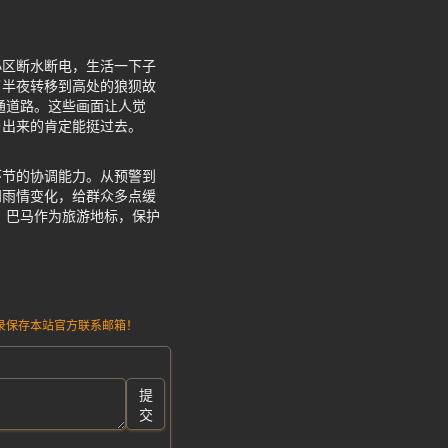
小区断水断电，生活一下子
了半夜转移到高处的狼狈故
通道路。这些画面让人觉
乡出来的肯定能挺过去。
环节的协调能力。从预警到
知雨情变化，给群众多点缓
。巴马作为旅游地标，保护
请记录保存本站官方联系邮箱！
提
交