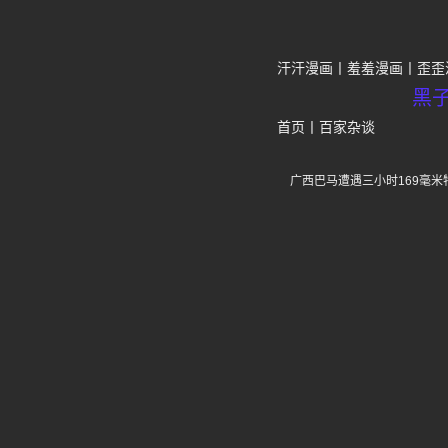
汗汗漫画
羞羞漫画
歪歪
黑
首页
丨
百家杂谈
广西巴马遭遇三小时169毫