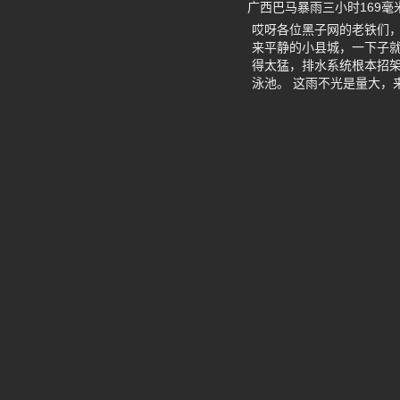
广西巴马暴雨三小时169毫
哎呀各位黑子网的老铁们，
来平静的小县城，一下子
得太猛，排水系统根本招
泳池。 这雨不光是量大，