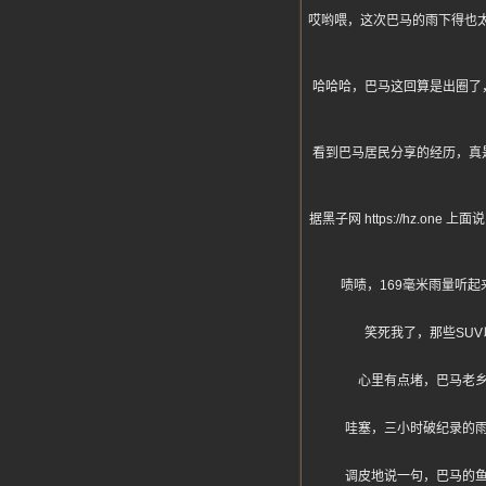
哎哟喂，这次巴马的雨下得也
哈哈哈，巴马这回算是出圈了
看到巴马居民分享的经历，真
据黑子网 https://hz
啧啧，169毫米雨量听
笑死我了，那些SU
心里有点堵，巴马老
哇塞，三小时破纪录的
调皮地说一句，巴马的