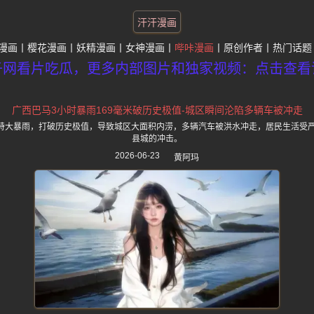
汗汗漫画
漫画
樱花漫画
妖精漫画
女神漫画
哔咔漫画
原创作者
热门话题
子网看片吃瓜，更多内部图片和独家视频：点击查看
广西巴马3小时暴雨169毫米破历史极值-城区瞬间沦陷多辆车被冲走
米特大暴雨，打破历史极值，导致城区大面积内涝，多辆汽车被洪水冲走，居民生活受
县城的冲击。
2026-06-23
黄阿玛