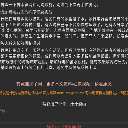
好排查一下排水管网和河堤设施，别等到下次再手忙脚乱。
经历 暴雨后生活秩序恢复挑战
估计还在等着救援队捞呢。居民们有的家里进了水，家具电器全泡汤有的
户在下面评论区各种吐槽，有人说自己家阳台都快成鱼塘了，还有人分享
不少暖心瞬间，邻里互相帮忙，志愿者冒雨送物资，当地干部冲在一线疏
间的烟火气。恢复生产生活肯定需要一段时间，但巴马人向来坚韧，长寿
来防灾减灾长效机制探讨
急管理的提升空间。虽然响应启动了，但短时暴雨的突然性还是考验着各
，都需要更精细化的预案。或许可以考虑引入更多智能监测设备，提前感
城市规划中的海绵城市建设，增加绿地和蓄水设施，能有效缓解内涝压力
让基础设施跟上气候变化的节奏，避免类似情况反复上演。
转载自黑子网，更多本文资料/独家视频：请看原文
送“我要最新网址”到本站官方邮箱 heizi.me@pm.me 可自动获得最新网址。
精彩用户评论 - 汗汗漫画
2026-06-23
脸红MM