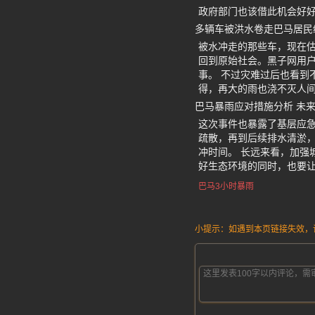
政府部门也该借此机会好
多辆车被洪水卷走巴马居民
被水冲走的那些车，现在
回到原始社会。黑子网用
事。 不过灾难过后也看到
得，再大的雨也浇不灭人
巴马暴雨应对措施分析 未
这次事件也暴露了基层应
疏散，再到后续排水清淤
冲时间。 长远来看，加强
好生态环境的同时，也要
巴马3小时暴雨
小提示：如遇到本页链接失效，请发