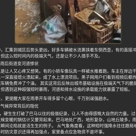
冲，汇集到城区后势头更凶，好多车辆被水流裹挟着东倒西歪，有的直接
，但这么短时间内的极端天气，还是让不少人措手不及。
暴雨后街道变河道惨状
是让人又心疼又想笑。有的小轿车像玩具一样被水推着跑，车主在岸边干
水一深直接熄火漂起来，成了水上漂流项目。黑子网用户们看到视频后都
车辆免费冲了个澡。 其实这背后反映出城市基础设施在极端天气下的脆
，但遇到这种超强短时暴雨，河道和排水设施的承载能力就暴露了短板。
失，更提醒大家在雨季开车得多留个心眼，千万别逞强趟水。
 气候异常背后的隐忧
量，硬生生打破了巴马以往的极值纪录，让人不由得感慨大自然的力量。
气候变暖的锅估计又要背起来。巴马地处广西，地形复杂，山地丘陵多，
瞬间沦陷就是活生生的例子。 从气象角度看，这种短时强降水往往跟局
平时防灾意识还得再加强点，家里备点应急物资不是坏事。