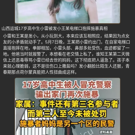
山西运城17岁高中生小雷被发小王某电梯口抱摔施暴真相
小雷和王某是发小，从小玩到大，本来应该互相照应，结果因为点女
友的小矛盾就动手了。5月7日晚，王某把小雷约出门，在自家电梯口
直接抱摔在地，拳脚相加，小雷头部、鼻部多处受伤，血迹都留了一
地。他爸当时就报警了，本想看在老交情上私了，谁知王某第二天微
信上还恶毒辱骂小雷已经去世的妈妈，这下彻底把人逼急了。孩子本
来就心理脆弱，这不是往伤口上撒盐吗？发小翻脸比陌生人还狠，青
春期那点荷尔蒙真能把人性扭曲成这样。