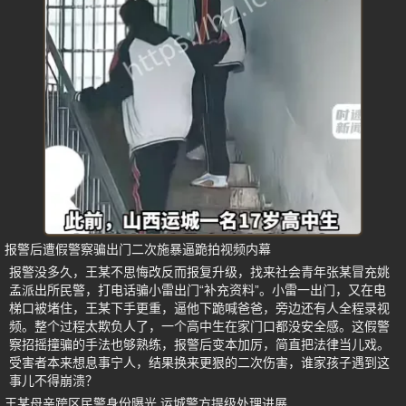
报警后遭假警察骗出门二次施暴逼跪拍视频内幕
报警没多久，王某不思悔改反而报复升级，找来社会青年张某冒充姚
孟派出所民警，打电话骗小雷出门“补充资料”。小雷一出门，又在电
梯口被堵住，王某下手更重，逼他下跪喊爸爸，旁边还有人全程录视
频。整个过程太欺负人了，一个高中生在家门口都没安全感。这假警
察招摇撞骗的手法也够熟练，报警后变本加厉，简直把法律当儿戏。
受害者本来想息事宁人，结果换来更狠的二次伤害，谁家孩子遇到这
事儿不得崩溃？
王某母亲跨区民警身份曝光 运城警方提级处理进展