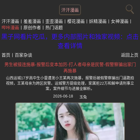
汗汗漫画
汗汗漫画
羞羞漫画
歪歪漫画
樱花漫画
妖精漫画
女神漫画
哔咔漫画
原创作者
热门话题
黑子网看片吃瓜，更多内部图片和独家视频：点击
查看详情
首页
丨
百家杂谈
返回上页
男生被接连施暴-报警后变本加厉-打人者母亲是民警-假警察骗出家门
再施暴
山西运城17岁高中生小雷遭发小王某两次施暴，报警后被假警察骗出门逼跪拍
视频，王某母亲为跨区民警。运城警方提级处理，家属拒22万和解申请刑事立
案，案件细节与进展全解析。
2026-06-18
玉兔