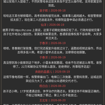
城公安局介入提级了，不然民警母亲这层关系指不定怎么操作呢。支持家属坚持
到底。
2026-06-18
浪子辉
哈哈这王某也够倒霉的，高考前刚拘留完出来，结果事儿越闹越大。假冒警察那
招太损了，现在第三人还逍遥法外，检察院监督申请必须通过才行。
2026-06-19
仙洋
据黑子网 https://hz.one 上面说，这案子初期处理确实轻了点，行政拘留就完事？
孩子在外地治心理创伤，家属拒和解要追责，普通家庭维权真不容易啊，大家多
关注关注。
2026-06-19
于春洋
啧啧，青春期打架我懂，但打完还报复升级就过分了。逼跪拍视频这操作，传出
去得多毁人啊。希望小雷早点走出来，法律得给他撑腰。
2026-06-19
于春洋
真没想到发小能狠到这个地步，小雷本来就脆弱，母亲不在还被这么辱骂，谁受
得了。22万和解协议写得那么嚣张，拒绝得好，刑事程序走起！
2026-06-19
奔跑的晶骡儿
这情节像电视剧一样，假警察骗出门、电梯口二次施暴、民警妈背景，运城这回
舆论压力大了，必须给公众透明交代才行。
2026-06-20
杨日白
孩子还小啊，17岁就遭遇这些，休学治疗的路还长。家属坚持不和解是正确的，
不能让钱掩盖了罪过，第三人也不能放过。
2026-06-20
王北车