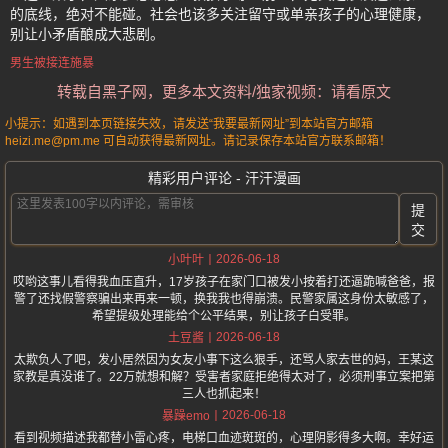
的底线，绝对不能碰。社会也该多关注留守或单亲孩子的心理健康，
别让小矛盾酿成大悲剧。
男生被接连施暴
转载自黑子网，更多本文资料/独家视频：请看原文
小提示：如遇到本页链接失效，请发送“我要最新网址”到本站官方邮箱
heizi.me@pm.me 可自动获得最新网址。请记录保存本站官方联系邮箱！
精彩用户评论 - 汗汗漫画
提
交
2026-06-18
小叶叶
哎哟这事儿看得我血压直升，17岁孩子在家门口被发小按着打还逼跪喊爸爸，报
警了还找假警察骗出来再来一顿，换我我也得崩溃。民警家属这身份太敏感了，
希望提级处理能给个公平结果，别让孩子白受罪。
2026-06-18
土豆酱
太欺负人了吧，发小居然因为女友小事下这么狠手，还骂人家去世的妈，王某这
家教是真没谁了。22万就想和解？受害者家庭拒绝得太对了，必须刑事立案把第
三人也抓起来！
2026-06-18
暴躁emo
看到视频描述我都替小雷心疼，电梯口血迹斑斑的，心理阴影得多大啊。幸好运