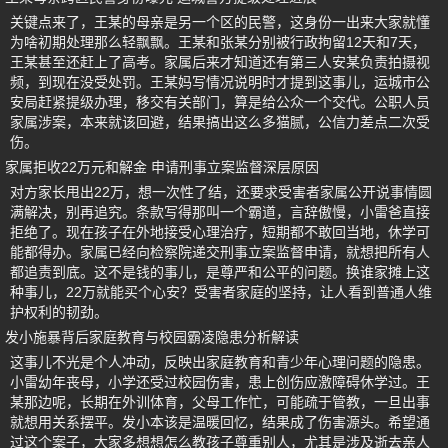
关键点来了，王某的母亲是另一个区的民警，这身份一出来大家就懂
为啥初期处理那么轻飘飘。王某和张某分别被行政拘留12天和7天，
王某甚至还赶上了高考。家属后来才知道还有第三人安某负责拍摄视
频，到现在没受处罚。王某妈写情况说明时才提到这事儿，运城市公
安局赶紧提级办理，移交有关部门，算是给公众一个交代。公职人员
家属涉案，本来就该回避，结果搞出这么多猫腻，公信力差点二次受
伤。
家属拒收22万元和解金 申请刑事立案监督深层原因
对方家长甩出22万，想一次性了结，还要求受害者家属公开说事情圆
满解决，别再追究。条款写得那叫一个霸道，言辞傲慢，小雷爸直接
拒绝了。现在孩子在外地接受心理治疗，短期都不敢回当地，休学可
能都得办。家属已经向检察院递交刑事立案监督申请，就想把所有人
都追责到底。这不是钱的事儿，是尊严和公平的问题。换谁家摊上这
种事儿，22万就能买个心安？受害者家庭的坚持，让人看到普通人维
护权利的韧劲。
发小施暴背后家庭教育与校园霸凌隐患分析解读
这事儿不光是个人冲动，反映出家庭教育和青少年心理问题的隐患。
小雷幼年丧母，小学还受过校园伤害，患上创伤应激障碍休学过。王
某那边呢，长期在外训体育，父母工作忙，可能疏于管教，一旦出事
就想用关系摆平。发小本该是温暖回忆，结果成了伤害源头。希望通
过这个案子，大家多想想怎么教孩子尊重别人，尤其是涉及逝去亲人