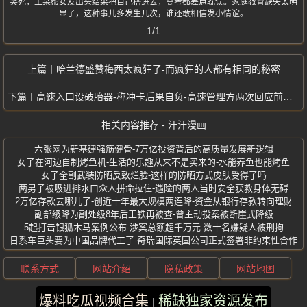
笑死，王某帮女友出头结果把自己搭进去，高考都差点耽误。家庭教育缺失太明
显了，这种事儿多发生几次，谁还敢相信发小情谊。
1/1
哈兰德盛赞梅西太疯狂了-而疯狂的人都有相同的秘密
高速入口设破胎器-称冲卡后果自负-高速管理方两次回应前后矛盾
相关内容推荐 - 汗汗漫画
六张网为新基建强筋健骨-7万亿投资背后的高质量发展新逻辑
女子在河边自制烤鱼机-生活的乐趣从来不是买来的-水能养鱼也能烤鱼
女子全副武装防晒反致烂脸-这样的防晒方式皮肤受得了吗
两男子被吸进排水口众人拼命拉住-遇险的两人当时安全获救身体无碍
2万亿存款去哪儿了-创近十年最大规模两连降-资金从银行存款转向理财
副部级降为副处级8年后王铁再被查-曾主动投案被断崖式降级
5起打击银狐木马案例公布-涉案总额超千万元-数十名嫌疑人被刑拘
日系车巨头要为中国品牌代工了-奇瑞国际英国公司正式签署非约束性合作
联系方式
网站介绍
隐私政策
网站地图
爆料吃瓜视频合集
稀缺独家资源发布
版权所有 ©2025 汗汗漫画 保留所有权利