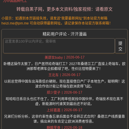
为中国品牌代工
转载自黑子网，更多本文资料/独家视频：请看原文
小提示：如遇到本页链接失效，请发送“我要最新网址”到本站官方邮箱
heizi.me@pm.me 可自动获得最新网址。请记录保存本站官方联系邮箱！
精彩用户评论 - 汗汗漫画
提
交
2026-06-17
美邵女baby
卧槽这操作太狠了，日产居然给奇瑞打工？2027年桑德兰工厂直接上奇瑞车，欧
洲那帮老牌车企脸都绿了吧，性价比怪物要来了！
2026-06-17
王北车
以前总觉得中国车出海靠低价硬刚，现在直接借日产厂子本地生产，聪明啊！这
波合作估计能让奇瑞在欧洲卖得飞起。
2026-06-17
郑少雯子
哈哈哈日系巨头也扛不住了，工厂利用率低就找中国伙伴，奇瑞技术现在真不
虚，新能源时代谁笑到最后还不好说。
2026-06-17
上好嘉嘉
兄弟们分析分析，这非约束性备忘录后面会不会转正式合同？桑德兰产线质量靠
谱，搞出来的车肯定让欧洲消费者惊喜。
2026-06-18
糖醋里脊