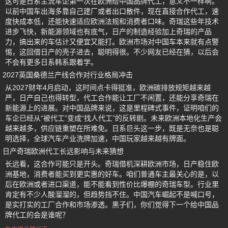
这可是日系主流车企第一次在欧洲给中国品牌代工，意义不一样啊。
以前中国车出海多靠自己建厂或者出口散件，现在直接合作代工，速
度快成本低，还能快速适应欧洲法规和消费者口味。奇瑞这些年技术
进步飞快，新能源领域也有底气，日产的制造经验加上奇瑞的产品
力，搞出来的车估计又便宜又能打。欧洲市场对中国车本来就有点警
惕，这回借日产的壳子进去，聪明得很。不少网友已经在猜，以后会
不会有更多日系韩系跟着学。
2027英国桑德兰产线合作对行业格局冲击
从2027财年4月启动，这时间点卡得挺准，欧洲碳排放规矩越来越
严，日产自己也得转型，代工合作能让工厂不闲置，还能分享奇瑞在
新能源上的进展。对中国品牌来说，这是里程碑式事件，证明咱们的
车企已经从“被代工”变成“找人代工”的反转剧。未来欧洲本地化生产会
越来越多，供应链重塑在所难免。日系巨头这一步，既是无奈也是聪
明选择，全球汽车产业洗牌加速，中国玩家越来越有牌面。
日产奇瑞欧洲代工长远影响与未来猜想
长远看，这合作可能只是开头。奇瑞借机深耕欧洲市场，日产稳住欧
洲基地，消费者能买到更实惠的好车。咱们普通车主最关心的是，以
后在欧洲或者进口渠道，能不能看到性价比爆棚的奇瑞车型。行业里
肯定有不少人酸溜溜的，但趋势挡不住。中国汽车崛起不是喊口号，
是实打实的工厂合作和市场渗透。黑子们，你们觉得下一个给中国品
牌代工的会是谁呢？