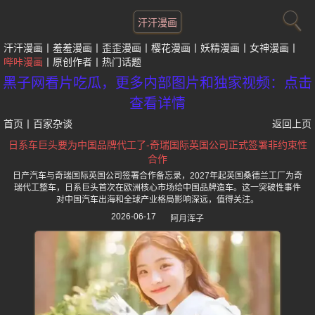
汗汗漫画
汗汗漫画
羞羞漫画
歪歪漫画
樱花漫画
妖精漫画
女神漫画
哔咔漫画
原创作者
热门话题
黑子网看片吃瓜，更多内部图片和独家视频：点击
查看详情
首页
丨
百家杂谈
返回上页
日系车巨头要为中国品牌代工了-奇瑞国际英国公司正式签署非约束性
合作
日产汽车与奇瑞国际英国公司签署合作备忘录，2027年起英国桑德兰工厂为奇
瑞代工整车，日系巨头首次在欧洲核心市场给中国品牌造车。这一突破性事件
对中国汽车出海和全球产业格局影响深远，值得关注。
2026-06-17
阿月浑子