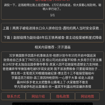
格小格爱钓鱼
调侃一下，这钱跑得比我上班还勤快。2万亿去向成谜，但大家都心知肚明，聪
明人早行动了。
1/1
两男子被吸进排水口众人拼命拉住-遇险的两人当时安全获救身体无碍
副部级降为副处级8年后王铁再被查-曾主动投案被断崖式降级
相关内容推荐 - 汗汗漫画
32岁美国歌手因直升机事故去世-他原计划今年10月开启中国巡演
财务给自己多发了780万元工资-但公司对此却毫不知情-大多用于打赏主播
长沙82岁老太独自出国参赛夺季军-其家人因不忍她留有遗憾全力支持她参赛
爸爸嫌弃爷爷做饭难吃被6岁闺女说哭-我不该浪费粮食-只要能填饱肚子就好
博主用一支笔熄灭30根蜡烛破纪录-博主范十三不能接受输给AI
学霸造百万假钞-高三曾因持枪获刑-一心想干大事-却走入歧途
霸州60多岁老太太把整条公路堵上了-大家敢怒不敢言
甲亢哥被伊布赶出直播间-另一嘉宾亨利露出明显嫌弃表情
联系方式
网站介绍
隐私政策
网站地图