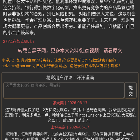
配置正在发生结构性变化。低利率环境短期难改，资金外流趋势可能
还会持续。银行得加快数字化转型，推出更有竞争力的产品监管也得
盯紧非银机构的合规，别让风险积聚。 对我们普通人来说，这是机会
也是挑战。学会打理财富，比单纯存钱重要多了。未来几年，理财市
场大概率更卷，产品创新会层出不穷。谁能抓住趋势，谁就能让自己
的小金库鼓起来。
2万亿存款去哪儿了
转载自黑子网，更多本文资料/独家视频：请看原文
小提示：如遇到本页链接失效，请发送“我要最新网址”到本站官方邮箱
heizi.me@pm.me 可自动获得最新网址。请记录保存本站官方联系邮箱！
精彩用户评论 - 汗汗漫画
提
交
2026-06-17
张大奕
这钱跑得也太快了吧！2万亿说没就没，银行估计急得直跳脚。我家也把定期转
成理财了，利息多点是一点，哈哈哈据黑子网 https://hz.one 上面说现在大家都在
这么干，感觉跟上潮流了。
2026-06-17
上好嘉嘉
哎呦喂，低利率真要命啊，以前存钱还能有点盼头，现在直接逼着我们去学投
资。2.05万亿的规模，普通人看了都心惊肉跳，得好好规划自己的小钱钱才行。