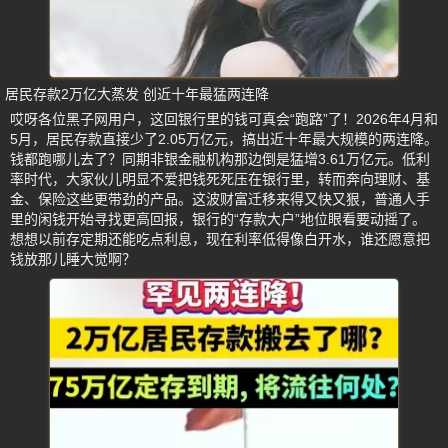
居民存款2万亿大蒸发 创近十年最猛两连降
哎呀各位黑子网用户，这回银行里的钱可真会“跑路”了！2026年4月和
5月，居民存款直接少了2.05万亿元，搞出近十年最大规模的两连降。
钱都跑哪儿去了？同期非银金融机构那边倒是猛增3.61万亿元。低利
率时代，大家伙儿明显不爱把钱死死压在银行里，转而奔向理财、基
金、保险这些更带劲的产品。这波财富迁移来得又快又狠，普通人手
里的闲钱开始寻找更高回报，银行的“存款大户”地位眼看要动摇了。
想想以前存定期还能吃点利息，现在利率低得像白开水，谁还愿意把
钱放那儿睡大觉啊？