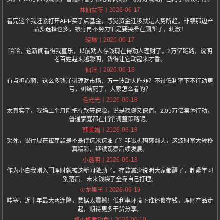
2026-06-17
林仙女呀
看完这个我赶紧打开APP买了点基金，感觉资金迁移就是大势所趋。非银那边产
品多选择也多，银行再不努力怕是要哭晕在厕所了，刺激！
2026-06-17
晓琳
哈哈，这新闻看得我直乐，以前劝人存钱现在得劝人理财了。2万亿跑路，说明
老百姓越来越聪明，钱得让它动起来才香。
2026-06-18
仙洋
有点担心啊，这么多钱涌进理财市场，万一波动大咋办？不过低利率下不行动更
亏，纠结死了，大家怎么看的？
2026-06-18
毛光光
太真实了，我妈上个月刚把存款转保险，说是稳健又保值。2.05万亿集体行动，
普通家庭都在悄悄调整策略呢。
2026-06-18
韩美娟
笑死，银行现在拉存款是不是得送米送油了？非银机构爽翻天，这波财富大转移
真精彩，继续观察后续发展。
2026-06-18
小透明
作为小白我刚入门理财就被这新闻激励了。存款减少说明大家都醒了，赶紧学习
别落后，未来钱袋子全靠自己打理。
2026-06-19
火龙果羊
哇塞，近十年最大两连降，数据太震撼！低利率环境下谁还傻存钱，理财产品走
起，期待更多干货分享。
2026-06-19