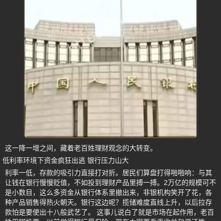
这一降一增之间，藏着老百姓理财观念的大转变。
低利率环境下资金疯狂出逃 银行压力山大
利率一低，存款的吸引力直接打对折。居民们算盘打得啪啪响：与其
让钱在银行慢慢贬值，不如投到理财产品里搏一搏。2万亿的规模可不
是小数目，这么多资金从银行体系里撤出来，非银机构笑开了花，各
种产品销售得热火朝天。银行这边呢？揽储难度直线上升，以后拉存
款怕是要使出十八般武艺了。 这事儿说白了就是市场在起作用，老百