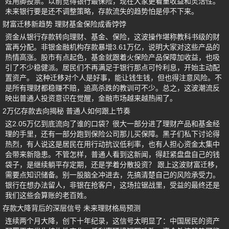
姓用脚投票。以前觉得银行最保险，现在大家更看重收益和灵活性。
未来银行要是还不调整策略，存款流失的趋势怕是停不下来。
财富迁移新趋势 理财基金保险成香饽饽
资金从银行存款转向理财、基金、保险，这波操作堪称教科书级的财
富再分配。非银金融机构存款暴增3.61万亿，说明大家对这些产品的
热情高涨。股市有点起色，基金就跟着火保险产品保障加收益，也吸
引了不少稳健派。居民们不再满足于银行那点可怜利息，开始主动配
置资产。 这种迁移对个人是好事，能让钱生钱，但也得注意风险。不
是所有理财都稳赚不赔，追高杀跌的教训可不少。总之，这波潮流反
映出普通人投资意识在觉醒，金融市场越来越热闹了。
2万亿存款去向揭秘 普通人如何跟上节奏
这2.05万亿到底流向了谁的口袋？很大一部分进了理财产品和基金经
理的手里，还有一部分跑到保险公司那儿买保障。黑子们私下讨论得
热烈，有人说这是居民在用行动抗议低利率，也有人担心资金太集中
会带来新隐患。不管怎样，普通人看到这新闻，得赶紧盘盘自己的钱
袋子，是继续躺平存定期，还是学着分散投资？ 跟上这波财富迁移，
需要点知识储备。别一股脑全冲进去，先搞清楚自己的风险承受力。
银行在想办法留人，非银在抢客户，这场拉锯战里，受益的最终还是
我们这些会算账的老百姓。
存款大降背后的深层信号 未来理财格局预测
连续两个月大降，创下十年纪录，这信号太明显了：中国居民的资产