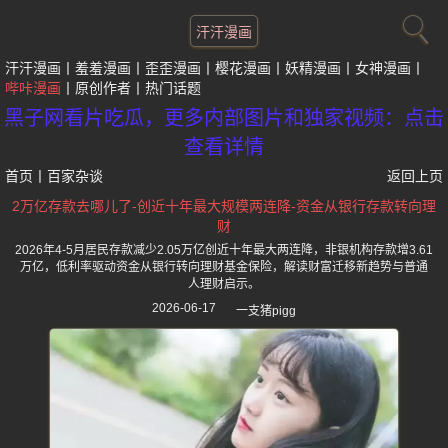
汗汗漫画
汗汗漫画
羞羞漫画
歪歪漫画
樱花漫画
妖精漫画
女神漫画
哔咔漫画
原创作者
热门话题
黑子网看片吃瓜，更多内部图片和独家视频：点击
查看详情
首页
丨
百家杂谈
返回上页
2万亿存款去哪儿了-创近十年最大规模两连降-资金从银行存款转向理
财
2026年4-5月居民存款减少2.05万亿创近十年最大两连降，非银机构存款增3.61
万亿，低利率驱动资金从银行转向理财基金保险，解读财富迁移新趋势与普通
人理财启示。
2026-06-17
一支猪pigg