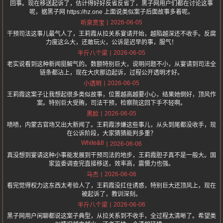
回事。现在移送起诉了，估计得好好反省反省了，黑子网用户们都在讨论这事
呢，据黑子网 https://hz.one 上面说类似案子后面故事多着呢。
2026-06-05
听泉赏宝
干预司法这事儿最气人了，王莉霞从拉关系宴请开始，越陷越深还不收手。反腐
力度这么大，还敢玩火，公诉是迟早的事，服气！
2026-06-05
半斤八个梁
老实说看到这种新闻挺解气的。数额特别巨大，说明问题不小，从宴请到司法全
链条都沾上，现在大庆那边起诉，过程公开透明才好。
2026-06-05
小透明
王莉霞这案子让我想起很多类似故事，位置越高越要小心，结果她倒好，顶风作
案。特别巨大受贿，司法干预，检察院这回下手不轻啊。
2026-06-05
黑脸
啧啧，内蒙古官场又出大新闻了。王莉霞涉嫌这些事儿，从头到尾都没收手，现
在公诉阶段，大家猜猜能判多重？
White&8
2026-06-06
真没想到宴请这种小事能发展到干预司法的地步，王莉霞胆子真不是一般大。国
家监委调查完直接移送，效率高，震慑力也强。
2026-06-06
马杰
看完觉得权力这东西太考验人了，王莉霞没扛住诱惑，特别巨大还顶风上，现在
被起诉了，教训深刻。
2026-06-06
半斤八个梁
黑子网用户闲聊都说这案子典型，从拉关系到不收手，全过程太清晰了。希望类