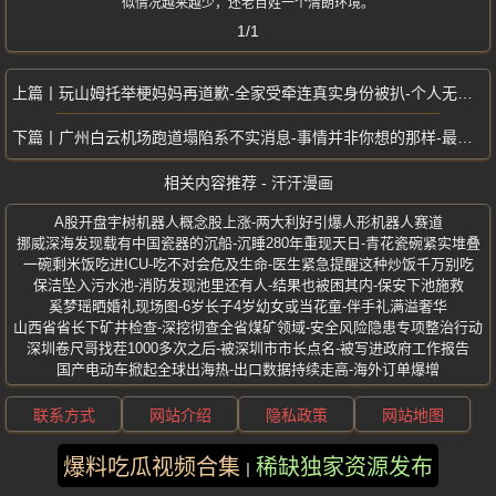
似情况越来越少，还老百姓一个清朗环境。
1/1
玩山姆托举梗妈妈再道歉-全家受牵连真实身份被扒-个人无知不再盲目跟风
广州白云机场跑道塌陷系不实消息-事情并非你想的那样-最新调查结果来了
相关内容推荐 - 汗汗漫画
A股开盘宇树机器人概念股上涨-两大利好引爆人形机器人赛道
挪威深海发现载有中国瓷器的沉船-沉睡280年重现天日-青花瓷碗紧实堆叠
一碗剩米饭吃进ICU-吃不对会危及生命-医生紧急提醒这种炒饭千万别吃
保洁坠入污水池-消防发现池里还有人-结果也被困其内-保安下池施救
奚梦瑶晒婚礼现场图-6岁长子4岁幼女或当花童-伴手礼满溢奢华
山西省省长下矿井检查-深挖彻查全省煤矿领域-安全风险隐患专项整治行动
深圳卷尺哥找茬1000多次之后-被深圳市市长点名-被写进政府工作报告
国产电动车掀起全球出海热-出口数据持续走高-海外订单爆增
联系方式
网站介绍
隐私政策
网站地图
爆料吃瓜视频合集
稀缺独家资源发布
版权所有 ©2025 汗汗漫画 保留所有权利