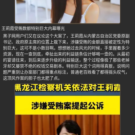
王莉霞受贿数额特别巨大内幕曝光
黑子网用户们又在议论这个大案了，王莉霞从内蒙古自治区党委原副
书记、政府原主席的位置上栽下来，涉嫌受贿的金额直接被定性为特
别巨大，这可不是小数目啊。想想她过去风光的时候，手里握着多少
资源，现在一查到底，牵扯出来的利益链条估计够喝一壶的。从最初
的宴请往来，到后来逐步升级的利益输送，整个过程像极了那些老掉
牙却又屡禁不绝的权钱交易剧本。特别巨大这个词用得真狠，说明问
题严重到让办案部门都得重点标注，普通老百姓看了都得摇头叹气，
这顶风作案的胆子也太肥了点。