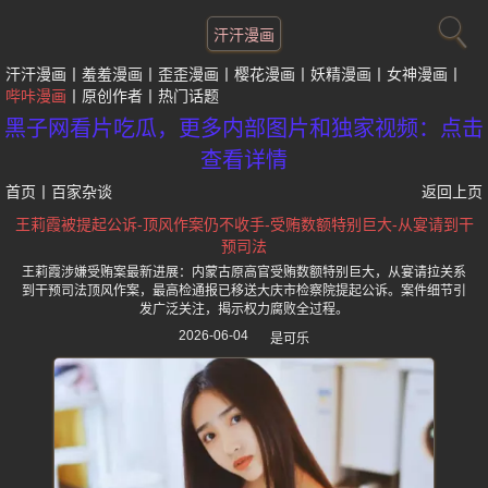
汗汗漫画
汗汗漫画
羞羞漫画
歪歪漫画
樱花漫画
妖精漫画
女神漫画
哔咔漫画
原创作者
热门话题
黑子网看片吃瓜，更多内部图片和独家视频：点击
查看详情
首页
丨
百家杂谈
返回上页
王莉霞被提起公诉-顶风作案仍不收手-受贿数额特别巨大-从宴请到干
预司法
王莉霞涉嫌受贿案最新进展：内蒙古原高官受贿数额特别巨大，从宴请拉关系
到干预司法顶风作案，最高检通报已移送大庆市检察院提起公诉。案件细节引
发广泛关注，揭示权力腐败全过程。
2026-06-04
是可乐