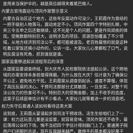
是用来当保护伞的，越是高位越得夹着尾巴做人。
内蒙古官场震动与顶风作案警示意义
内蒙古自治区这个地方，这些年反腐动作可没少，王莉霞作为曾经的
一把手级别人物落马，震动肯定不小。顶风作案四个字特别扎眼，中
央三令五申之后还敢继续，这不光是个人的问题，更是作风顽疾的体
现。受贿数额特别巨大，说明涉及的项目、资源恐怕覆盖了不少领
域，从地方经济到司法公平，都可能被波及。老百姓最恨的就是这种
吃着公家饭还搞小动作的，公诉一出，大家伙儿心里都松了口气，说
明反腐没有死角，抓到谁就是谁。
国家监委移送起诉流程背后的深意
从国家监委调查终结，到大庆市人民检察院依法提起公诉，这个跨地
域的办案安排本身就值得琢磨。为什么放在大庆？估计是为了确保公
平公正，避免地方干扰。王莉霞案从调查到起诉，速度不算慢，体现
了高压反腐的决心。干预司法那部分尤其敏感，一旦坐实，对整个司
法公信力的伤害可不小。特别巨大的受贿金额，加上不收手的态度，
这案子后续庭审估计有不少看点，大家伙儿就等着进一步的消息吧。
权力失守后普通人该如何看待这类大案
说到底，王莉霞从宴请起步到司法干预收场，活生生给咱们上了一
课：权力这玩意儿要是没监督，就容易变味。顶风作案还不收手，最
后落得公诉的下场，悔不当初四个字估计得刻脑门上了。普通黑子网
用户们闲聊时总说，现在反腐越来越严，敢伸手的基本都没好果子