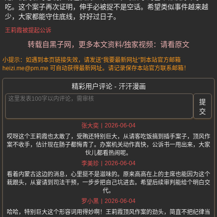
吃。这个案子再次证明，伸手必被捉不是空话。希望类似事件越来越
少，大家都能守住底线，好好过日子。
王莉霞被提起公诉
转载自黑子网，更多本文资料/独家视频：请看原文
小提示：如遇到本页链接失效，请发送“我要最新网址”到本站官方邮箱
heizi.me@pm.me 可自动获得最新网址。请记录保存本站官方联系邮箱！
精彩用户评论 - 汗汗漫画
提
交
2026-06-04
张大奕
哎呀这个王莉霞也太敢了，受贿还特别巨大，从请客吃饭搞到插手案子，顶风作
案不收手，估计现在肠子都悔青了。办案机关动作真快，公诉书一甩出来，大家
伙儿都看热闹呢。
2026-06-04
李美珍
看着内蒙古这边的消息，心里挺不是滋味的。原来高高在上的主席也能因为这个
栽跟头，从宴请到司法干预，一步步把自己坑进去。希望后续审判能给个明白交
代。
2026-06-04
罗小黑
哈哈，特别巨大这个形容词用得妙啊！王莉霞顶风作案的劲头，简直不把纪律当