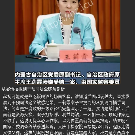
从宴请拉拢到干预司法全链条剖析
起初可能就是些吃饭喝酒的场面客套，谁知道后面越玩越大，直接发
展到干预司法这个敏感地带。王莉霞案子里提到的从宴请到插手司
法，简直是把腐败的升级路径给完整演示了一遍。宴请是敲门砖，后
面就是资源交换、案子打招呼、利益均沾，一环扣一环。顶风作案还
不收手，这说明侥幸心理作祟，以为位置高就能遮风挡雨，结果呢？
国家监委调查终结移送起诉，大庆市检察院直接提起公诉，程序走得
又快又稳。这样的案例放在眼前，就是在提醒大家，权力这东西真不