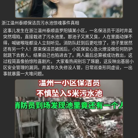
浙江温州泰顺保洁员污水池惊魂事件真相
这事儿发生在浙江温州泰顺县罗阳镇某小区，一名保洁员干活时井盖
突然塌陷，直接栽进了污水池里。那池子又黑又臭，人在里面动弹不
得，喊破喉咙都没人立刻听见。消防队赶到后更吃惊了，池子里居然
还有另一个人！原来保洁员被困后，小区保安心急火燎没做任何防护
就跳下去救人，结果自己也陷进去了。两人最后总算被成功救出，这
过程简直像拍惊险喜剧片。 大家看热闹别忘了琢磨，这反映出基层小
区安全管理的漏洞。井盖年久失修没人管，日常巡查形同虚设，一出
事就暴露一大堆问题。