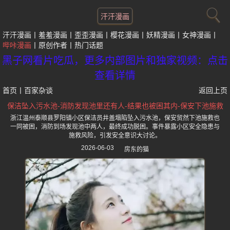
汗汗漫画
汗汗漫画
羞羞漫画
歪歪漫画
樱花漫画
妖精漫画
女神漫画
哔咔漫画
原创作者
热门话题
黑子网看片吃瓜，更多内部图片和独家视频：点击
查看详情
首页
丨
百家杂谈
返回上页
保洁坠入污水池-消防发现池里还有人-结果也被困其内-保安下池施救
浙江温州泰顺县罗阳镇小区保洁员井盖塌陷坠入污水池，保安贸然下池施救也
一同被困，消防到场发现池中两人，最终成功脱困。事件暴露小区安全隐患与
施救风险，引发安全意识大讨论。
2026-06-03
房东的猫