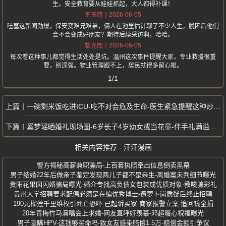
生。安全教育要从娃娃抓起，大人都得补课！
2026-06-05
王玉萌
哇塞这新闻劲爆，保安变难兄难弟，俩人在池里估计聊了不少人生。脱困后他们
会不会变成好朋友？期待后续采访啊，哈哈。
2026-06-05
黎允熙
每次看这种事儿都觉得生活处处是坑。温州这次事件提醒大家，专业救援很重
要，别逞强。物业管理跟不上，居民就得多留心眼。
1/1
一碗剩米饭吃进ICU-吃不对会危及生命-医生紧急提醒这种炒饭千万别吃
奚梦瑶晒婚礼现场图-6岁长子4岁幼女或当花童-伴手礼满溢奢华
相关内容推荐 - 汗汗漫画
警方揭秘高薪兼职骗局-上百套执照牵出信息倒卖黑幕
男子结婚22年后做亲子鉴定发现两儿子都不是亲生-离婚案未判细节曝光
贵阳花果园闪婚骗局曝光-婚介专找高负债女包装成优质对象-教唆骗彩礼
贵州大学招聘要求配偶必须是在编优秀博士-遭萝卜岗质疑后终止招聘
190元榴莲千里维权引死亡恐吓-已起诉买家-商家报警立案-追回钱全捐
20年青梅竹马演唱会上求婚-网友直呼好羡慕-邓超暖心祝福曝光
男子隐瞒HPV-这钱够买命吗-致女友感染赔偿1.5万-赔偿金额引争议