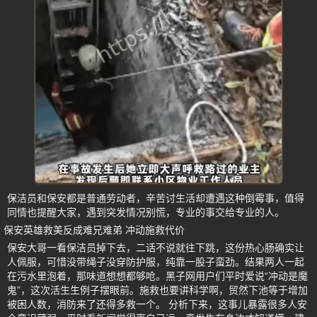
保洁员和保安都是普通劳动者，辛苦讨生活却遭遇这种倒霉事，值得
同情也提醒大家，遇到突发情况别慌，专业的事交给专业的人。
保安英雄救美反成难兄难弟 冲动施救代价
保安大哥一看保洁员掉下去，二话不说就往下跳，这份热心肠确实让
人佩服，可惜没带绳子没穿防护服，纯靠一股子蛮劲。结果两人一起
在污水里泡着，那味道想想都够呛。黑子网用户们平时爱说“冲动是魔
鬼”，这次活生生例子摆眼前。施救也要讲科学啊，贸然下池等于增加
被困人数，消防来了还得多救一个。 分析下来，这事儿暴露很多人安