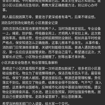
全意识薄弱。平时看新闻觉得离自己远，真发生在身边才知道慌。建
议小区以后搞点应急培训，教教大家正确救援方法，别让好心办坏
事。
两人最后脱困算万幸，要是池子更深或者有毒气，后果不堪设想。
消防及时到场化解危机 小区救援全记录
消防员到场后发现池里居然有两个人，当时场面肯定挺乱。专业设备
一上，绳索、防护服、呼吸器全用上，才把两人平安拉上来。这次救
援效率高，值得点赞，但也说明前期预防没做好。假如井盖平时检查
严格点，保安知道怎么正确施救，这事儿根本不会发生。 从事件看，
消防部门日常演练很重要，关键时刻能稳住局面。普通人遇到类似情
况，第一反应应该是报警求助，而不是自己蛮干。希望通过这次，大
家都长点记性，小区物业也该醒醒了，别等出事才来补救。
小区井盖安全隐患大 物业管理乱象解析
泰顺这个小区井盖塌陷不是第一次听说类似新闻了，很多老旧小区基
础设施老化，物业为了省钱懒得维护。保洁员每天低头干活，最容易
中招。保安下池救人被困，更是连锁反应。根源还是管理松懈，责任
落实不到位。居民交了物业费，结果安全得不到保障，气不气？ 深入
想想，这类事件全国都有，反映城市化进程中基层治理的短板。建议
物业定期排查井盖、污水池，建立应急预案，同时加强宣传教育。居
民自己也要提高警惕，走路多留意脚下，别让悲剧重演。
希望当地相关部门介入调查，给大家一个交代。