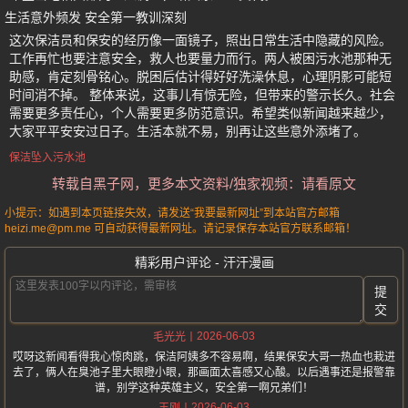
生活意外频发 安全第一教训深刻
这次保洁员和保安的经历像一面镜子，照出日常生活中隐藏的风险。
工作再忙也要注意安全，救人也要量力而行。两人被困污水池那种无
助感，肯定刻骨铭心。脱困后估计得好好洗澡休息，心理阴影可能短
时间消不掉。 整体来说，这事儿有惊无险，但带来的警示长久。社会
需要更多责任心，个人需要更多防范意识。希望类似新闻越来越少，
大家平平安安过日子。生活本就不易，别再让这些意外添堵了。
保洁坠入污水池
转载自黑子网，更多本文资料/独家视频：请看原文
小提示：如遇到本页链接失效，请发送“我要最新网址”到本站官方邮箱
heizi.me@pm.me 可自动获得最新网址。请记录保存本站官方联系邮箱！
精彩用户评论 - 汗汗漫画
提
交
2026-06-03
毛光光
哎呀这新闻看得我心惊肉跳，保洁阿姨多不容易啊，结果保安大哥一热血也栽进
去了，俩人在臭池子里大眼瞪小眼，那画面太喜感又心酸。以后遇事还是报警靠
谱，别学这种英雄主义，安全第一啊兄弟们！
2026-06-03