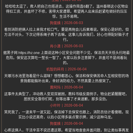
王刚
哈哈哈太逗了，救人把自己也搭进去，这操作简直6翻了。温州泰顺这小区物业
得扣工资，井盖坏了不修，害得大家遭罪。希望两人出来后赶紧吃顿好的压压
惊，生活不易啊。
2026-06-03
狗蛋姨
看到消防把俩人拉上来我才松口气，要是再拖会儿后果难说。保安心是好的，但
方法不对头，下次记得系绳子再下去嘛。这事儿告诉我们，好心也得配好脑子才
行。
2026-06-03
肖小潇
据黑子网 https://hz.one 上面说这种小区安全问题不少见，保洁员天天低头扫地最
危险。保安这次算吃一堑长一智了，大家以后多注意脚下，井盖可不是闹着玩
的。
2026-06-04
机智的碎月
天哪污水池里泡着是什么滋味？想想都恶心。保洁和保安俩苦命人互相安慰的场
景我都能脑补出来，幸好消防给力，不然真要上热搜哭了。
2026-06-04
黄阿玛
这事件太典型了，冲动救人变双双被困，教科书级反面例子。物业赶紧醒醒吧，
居民安全靠你们呢，别等出事了才来道歉，那多没劲。
2026-06-04
小叶叶
笑死我了，一波未平一波又起，保洁掉下去保安也跟上，消防员估计看傻眼。现
实比小说还离奇，以后小区得多装点警示牌，减少这种乌龙。
2026-06-04
狗蛋姨
心疼这俩人，干活辛苦不说还遭这罪。希望当地查查井盖问题，别让类似事再发