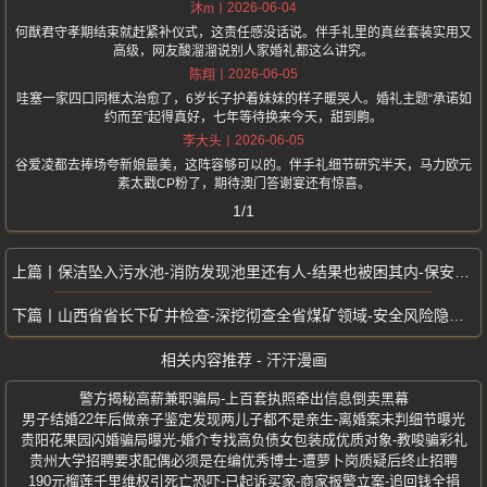
2026-06-04
沐m
何猷君守孝期结束就赶紧补仪式，这责任感没话说。伴手礼里的真丝套装实用又
高级，网友酸溜溜说别人家婚礼都这么讲究。
2026-06-05
陈翔
哇塞一家四口同框太治愈了，6岁长子护着妹妹的样子暖哭人。婚礼主题“承诺如
约而至”起得真好，七年等待换来今天，甜到齁。
2026-06-05
李大头
谷爱凌都去捧场夸新娘最美，这阵容够可以的。伴手礼细节研究半天，马力欧元
素太戳CP粉了，期待澳门答谢宴还有惊喜。
1/1
保洁坠入污水池-消防发现池里还有人-结果也被困其内-保安下池施救
山西省省长下矿井检查-深挖彻查全省煤矿领域-安全风险隐患专项整治行动
相关内容推荐 - 汗汗漫画
警方揭秘高薪兼职骗局-上百套执照牵出信息倒卖黑幕
男子结婚22年后做亲子鉴定发现两儿子都不是亲生-离婚案未判细节曝光
贵阳花果园闪婚骗局曝光-婚介专找高负债女包装成优质对象-教唆骗彩礼
贵州大学招聘要求配偶必须是在编优秀博士-遭萝卜岗质疑后终止招聘
190元榴莲千里维权引死亡恐吓-已起诉买家-商家报警立案-追回钱全捐