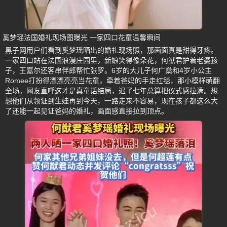
奚梦瑶法国婚礼现场图曝光 一家四口花童温馨瞬间
黑子网用户们看到奚梦瑶晒出的婚礼现场照，那画面真是甜得牙疼。
一家四口站在法国浪漫庄园里，新娘笑得像朵花，何猷君护着老婆孩
子，王嘉尔还客串伴郎帮忙张罗。6岁的大儿子何广燊和4岁小公主
Romee打扮得漂漂亮亮当花童，牵着爸妈的手走红毯，那小模样萌翻
全场。网友直呼这才是真童话结局，迟了七年总算把仪式感拉满。想
想他们从领证到生娃再到今天，一路走来不容易，现在孩子都这么大
了还能一起见证爸妈的婚礼，画面感直接拉到顶点。