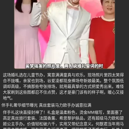
这场婚礼选在儿童节办，寓意满满童真与欢乐。现场照片里四太笑得
合不拢嘴，亲家也到场，谷爱凌都现身捧场夸新娘最美。整个氛围低
调却高级，不搞那些夸张排场，就用最真挚的方式把爱秀出来。难怪
大家刷到这些图都忍不住点赞，这才是豪门该有的样子啊，暖心又接
地气。
伴手礼奢华细节曝光 真丝套装马力欧手办诚意拉满
伴手礼这块直接封神了！礼盒是温柔粉色，烫金MM缩写，里面塞了
高定真丝旅行套装、法国香薰、希思黎护肤品，还有超级马力欧和碧
姬公主手办。价值轻松破六千，实用又带纪念意义。何猷君当年用马