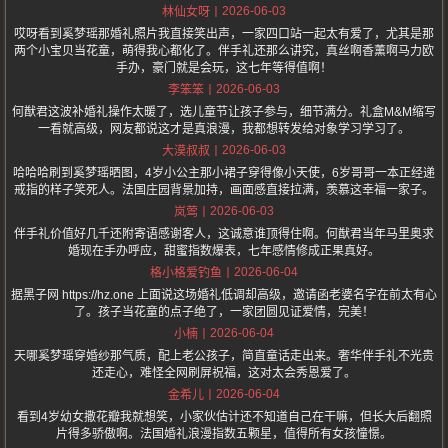
2026-06-03
林仙女呀
哎呀看到奚梦瑶那婚礼照片我直接笑出声，一家四口站一起太有爱了，尤其是那
两个小宝贝当花童，萌得我心都化了。伴手礼还那么讲究，真丝啊香薰啊马力欧
手办，豪门就是会玩，这七年等得值啊！
2026-06-03
李笨笨
何猷君这波补婚礼操作太暖了，选儿童节让孩子参与，细节满分。礼盒M&M缩写
一看就高级，网友都说这才是真浪漫，我都想转发给对象学习学习了。
2026-06-03
大漠叔叔
哈哈哈刷到奚梦瑶晒图，4岁小公主那小裙子穿得像小天使，6岁哥哥一本正经递
戒指的样子笑死人。法国庄园背景加持，画面感直接拉满，羡慕这幸福一家子。
2026-06-03
岚莺
伴手礼价值好几千还附寄语感谢客人，这诚意谁顶得住啊。何猷君当年马里奥求
婚现在手办呼应，甜蜜指数爆表，七年感情修成正果真好。
2026-06-04
格小格爱钓鱼
据黑子网 https://hz.one 上面说这场婚礼低调却高级，邀请函老婆名字在前太有心
了。孩子当花童的点子绝了，一家团圆见证爱情，完美！
2026-06-04
小楠
天哪奚梦瑶穿婚纱那气质，配上老公孩子，简直童话走出来。奢华伴手礼不光贵
还走心，难怪全网刷屏祝福，这对太会秀恩爱了。
2026-06-04
金希儿
看到4岁幼女撒花瓣我就想笑，小家伙估计还不知道自己在干嘛，但长大后翻照
片得多骄傲啊。法国婚礼浪漫指数五颗星，值得所有女孩憧憬。