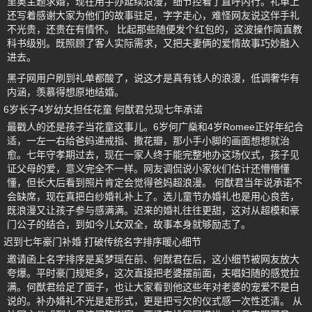
里奥主题求婚，现在用手办延续浪漫，细节控看了直呼内行。礼单上
还写着感谢大家为他们的故事驻足，字字走心，难怪网友说这伴手礼
不光贵，还贵在有情怀。 比起那些随便发个红包的，这波操作简直教
科书级别。既照顾了客人实际需求，又把夫妻俩的爱情故事巧妙融入
进去。
黑子网用户刷到礼单都酸了，说这才是真有钱人的浪漫，低调奢华有
内涵，羡慕得想原地结婚。
6岁长子4岁幼女担任花童 何猷君兑现七年承诺
最戳人的还是孩子当花童这事儿。6岁何广燊和4岁Romee正好年纪合
适，一左一右给爸妈递戒指、撒花瓣，那小手小脚的画面想想就治
愈。七年守孝期过去，现在一家人终于能完整地办这场仪式，孩子见
证父母的爱，意义完全不一样。网友调侃说小家伙们估计还懵懵懂
懂，但长大后看到照片肯定会觉得爸妈超浪漫。 何猷君当年说承诺不
会缺席，现在真把白纱婚礼补上了。选儿童节办婚礼也是用心良苦，
既浪漫又让孩子参与感满满。迟来的婚礼往往更甜，这对从超模和豪
门公子的结合，到如今儿女双全，故事本身就够励志了。
迟到七年豪门补婚 打破传统名字排序暖心细节
邀请函上名字排序是奚梦瑶在前、何猷君在后，这小细节被网友放大
夸爆。平时豪门规矩多，这次直接把老婆摆前面，夫唱妇随的感觉拉
满。何猷君给足了面子，也让大家看到他这些年对老婆的宠爱不是白
说的。补办婚礼不光是走形式，更是把亏欠的仪式感一次性还清。 从