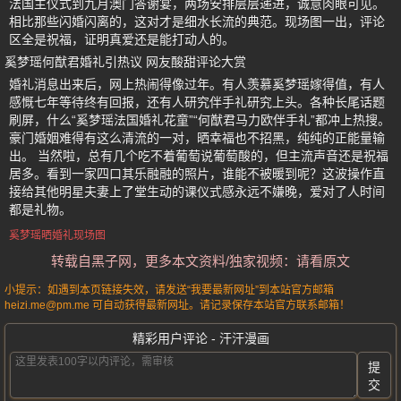
法国主仪式到九月澳门答谢宴，两场安排层层递进，诚意肉眼可见。
相比那些闪婚闪离的，这对才是细水长流的典范。现场图一出，评论
区全是祝福，证明真爱还是能打动人的。
奚梦瑶何猷君婚礼引热议 网友酸甜评论大赏
婚礼消息出来后，网上热闹得像过年。有人羡慕奚梦瑶嫁得值，有人
感慨七年等待终有回报，还有人研究伴手礼研究上头。各种长尾话题
刷屏，什么“奚梦瑶法国婚礼花童”“何猷君马力欧伴手礼”都冲上热搜。
豪门婚姻难得有这么清流的一对，晒幸福也不招黑，纯纯的正能量输
出。 当然啦，总有几个吃不着葡萄说葡萄酸的，但主流声音还是祝福
居多。看到一家四口其乐融融的照片，谁能不被暖到呢？这波操作直
接给其他明星夫妻上了堂生动的课仪式感永远不嫌晚，爱对了人时间
都是礼物。
奚梦瑶晒婚礼现场图
转载自黑子网，更多本文资料/独家视频：请看原文
小提示：如遇到本页链接失效，请发送“我要最新网址”到本站官方邮箱
heizi.me@pm.me 可自动获得最新网址。请记录保存本站官方联系邮箱！
精彩用户评论 - 汗汗漫画
提
交