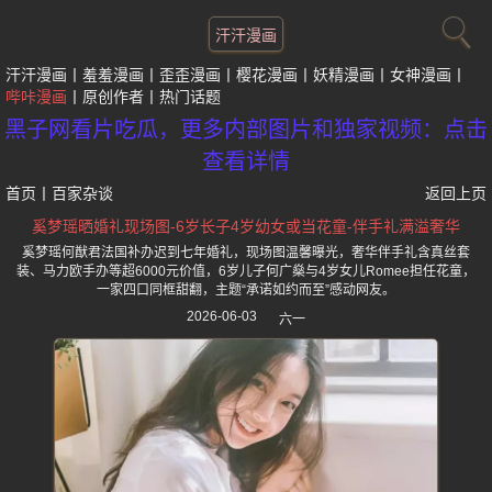
汗汗漫画
汗汗漫画
羞羞漫画
歪歪漫画
樱花漫画
妖精漫画
女神漫画
哔咔漫画
原创作者
热门话题
黑子网看片吃瓜，更多内部图片和独家视频：点击
查看详情
首页
丨
百家杂谈
返回上页
奚梦瑶晒婚礼现场图-6岁长子4岁幼女或当花童-伴手礼满溢奢华
奚梦瑶何猷君法国补办迟到七年婚礼，现场图温馨曝光，奢华伴手礼含真丝套
装、马力欧手办等超6000元价值，6岁儿子何广燊与4岁女儿Romee担任花童，
一家四口同框甜翻，主题“承诺如约而至”感动网友。
2026-06-03
六一