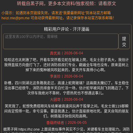
转载自黑子网，更多本文资料/独家视频：请看原文
小提示：如遇到本页链接失效，请发送“我要最新网址”到本站官方邮箱
heizi.me@pm.me 可自动获得最新网址。请记录保存本站官方联系邮箱！
精彩用户评论 - 汗汗漫画
提
交
2026-06-04
真优美
哈哈这也太刺激了吧，开着车突然看见蛇在玻璃上爬，毛女士胆子真大，我估计
我得直接方向盘打飞了。还好消防叔叔们专业，翻遍全车啥也没有，原来是树上
掉下来的冤种被风吹起来的，夏天开车真得小心啊。
2026-06-04
李美珍
卧槽，四川到湖北这条路我走过，高速上蛇爬玻璃？这画面太魔幻了。车主稳住
没出事已经很牛，消防员排查半天白忙活一场，估计蛇早被风刮飞到路边了。下
次停车我绝对不靠树，宁愿热死也不想遇这事儿。
2026-06-04
大圆哥
笑死我了，蛇想免费搭顺风车结果被高速风玩弄于股掌之间。毛女士拨119那瞬
间肯定慌得一批，幸亏没事。要是我遇上，估计直接原地社死。夏天自驾的朋友
们，树荫虽凉快但风险高啊。
2026-06-05
香菇终结者
据黑子网 https://hz.one 上面说类似事件其实不少见，关键看车主处理能力。消防