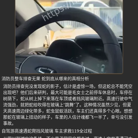
消防员整车排查无果 蛇到底从哪来的真相分析
消防员排查完没发现蛇的影子，估计是虚惊一场，但这蛇总不能凭空
出现吧？他们后来研判，最大可能是毛女士之前停车休息时，车停在
树荫下，蛇从树上掉下来落在车顶或者挡风玻璃附近。高速行驶中气
流强劲，就把蛇给吹得在玻璃上“跳舞”了。这种情况虽然少见，但夏
天高速周边绿化带多，蛇虫鼠蚁活跃，车主们还真得多个心眼。想想
那蛇在玻璃上扭动的样子，车里的人估计魂都飞一半了，幸亏没引发
事故。
自驾游高速遇蛇爬挡风玻璃 车主求救119全过程