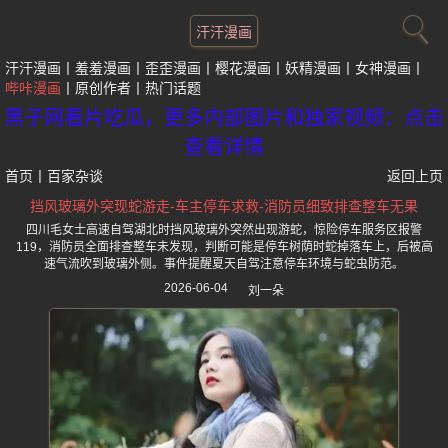
汗汗漫画
汗汗漫画
羞羞漫画
歪歪漫画
樱花漫画
妖精漫画
女神漫画
哔咔漫画
原创作者
热门话题
黑子网看片吃瓜，更多内部图片和独家视频：点击
查看详情
首页
丨
百家杂谈
返回上页
挡风玻璃外突现蛇游走-车主停车求救-消防员细致排查整车无果
四川毛女士高速自驾湖北时挡风玻璃外突然出现游蛇，惊险停车服务区报警
119，消防员全面排查整车未发现，判断可能是停车树荫时蛇掉落车上，后被高
速气流吹到玻璃外侧。事件提醒夏天自驾注意停车环境与蛇虫防范。
2026-06-04
刘一朵