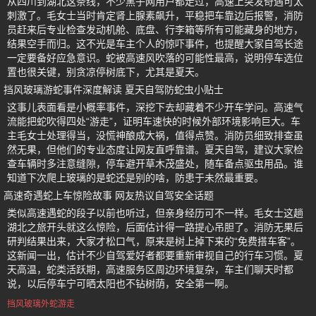
从四川到湖北这条线，不少黑子网用户都走过，高速上突发奇遇可太
刺激了。毛女士当时肯定肾上腺素飙升，平稳把车靠边后报警，消防
员赶来后专业检查发动机舱、底盘、行李箱等所有可能藏身的地方，
结果空手而归。这不光是车主个人的惊吓事件，也提醒大家自驾长途
一定要备好应急意识。蛇被高速风吹落的可能性最高，说明停车选位
置也很关键，别贪凉停树底下，尤其是夏天。
挡风玻璃游蛇事件深度解读 夏天自驾防蛇虫小贴士
这事儿表面看是小概率事件，深挖下去却藏着不少开车学问。高速气
流能把蛇吹得四处“游走”，证明车速快的时候外部环境影响巨大。车
主毛女士处理得当，没慌神酿成大祸，值得点赞。消防员细致排查虽
然无果，但他们的专业态度让网友直呼靠谱。夏天自驾，建议大家检
查车辆时多注意缝隙，停车避开草木茂盛处，随车备点驱虫用品。谁
知道下次爬上玻璃的是蛇还是别的啥，防患于未然最重要。
高速奇遇蛇上车惊险故事 网友热议自驾安全话题
类似高速遇蛇的段子以前也听过，但亲身经历可不一样。毛女士这趟
湖北之旅开头就这么惊险，后面估计得一路提心吊胆了。消防无果后
研判结果出来，大家才松口气，原来是树上掉下来的“免费搭车客”。
这新闻一出，估计不少自驾爱好者都要重新审视自己的行车习惯。夏
天高温，蛇类活跃期，高速服务区周边环境复杂，车主们聊天时都
说，以后停车宁可晒太阳也不钻树荫，安全第一啊。
挡风玻璃外蛇游走