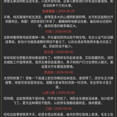
排查无果说明蛇没进车里，只是外部惊魂，这事儿教育我们停车选位要谨慎，蛇
虫活跃季千万别大意。
2026-06-05
鱼香晚晚
天哪，挡风玻璃外蛇在游走，那得是多大的心理阴影面积啊。女司机还能稳住开
到服务区，佩服！消防叔叔们辛苦了，翻箱倒柜啥都没找着，最后结论还挺科
学，被风吹落的概率确实大。
2026-06-05
行简
这新闻看得我鸡皮疙瘩掉一地，开车最怕突然出现不明生物。毛女士运气好没酿
成事故，蛇估计也被高速路吹得找不着北了。以后长途自驾我得多备点应急工
具，防蛇防虫不能少。
2026-06-05
吴尔渥
哈哈哈蛇也想看风景结果选错车了。树荫停车听起来浪漫，实际隐藏危险。消防
员细致工作值得表扬，虽然无果但态度满分。黑子网用户们讨论得热火朝天，都
说夏天开车要提高警惕。
2026-06-06
李泽林
太惊险刺激了！想象一下高速上蛇在你眼前扭来扭去，谁受得了。还好车主冷静
报警，排查完发现是场误会。提醒大家自驾别贪图一时凉快，安全停车才是王
道。
2026-06-06
心碎小甜
哎哟喂，这蛇爬得真不是时候，吓坏女司机了。消防全车搜查没结果，估计蛇早
飞了。夏天这种事防不胜防，以后停车我都绕着树走，保命要紧。
2026-06-06
刀郎
哈哈这故事够我笑半天，蛇搭车搭出新高度，被风吹得在玻璃上表演。毛女士处