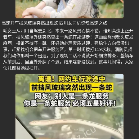
高速开车挡风玻璃突然出现蛇 四川女司机惊魂高速之旅
毛女士从四川自驾去湖北，本来一路风景心情不错，谁知高速上正开
着车，挡风玻璃外侧突然冒出一条蛇在那游走！这画面想想都头皮发
麻啊，换谁不得吓一跳。还好她心理素质过硬，强稳住方向盘没出
事，赶紧找机会把车开进服务区，第一时间拨打119求救。消防员叔
叔们动作那叫一个迅速，到了现场二话不说就开始细致排查，整辆车
从前到后、里里外外翻了个遍，结果啥都没找到。这事儿闹得，大家
伙儿都替她捏把汗。