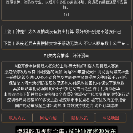
理得很棒，消防也专业。以后开车多留心周边环境，奇遇虽有趣但还是平安最
好。
1/1
钟楚红太久没拍戏没有复出打算-最好的告别是不勉强自己-活得比很多人阳光
退役老兵夫妻摆摊卖饺子感动无数人-不少人驱车数十公里专程前去光顾
相关内容推荐 - 汗汗漫画
A股开盘宇树机器人概念股上涨-两大利好引爆人形机器人赛道
挪威深海发现载有中国瓷器的沉船-沉睡280年重现天日-青花瓷碗紧实堆叠
一碗剩米饭吃进ICU-吃不对会危及生命-医生紧急提醒这种炒饭千万别吃
保洁坠入污水池-消防发现池里还有人-结果也被困其内-保安下池施救
奚梦瑶晒婚礼现场图-6岁长子4岁幼女或当花童-伴手礼满溢奢华
山西省省长下矿井检查-深挖彻查全省煤矿领域-安全风险隐患专项整治行动
深圳卷尺哥找茬1000多次之后-被深圳市市长点名-被写进政府工作报告
国产电动车掀起全球出海热-出口数据持续走高-海外订单爆增
联系方式
网站介绍
隐私政策
网站地图
爆料吃瓜视频合集
稀缺独家资源发布