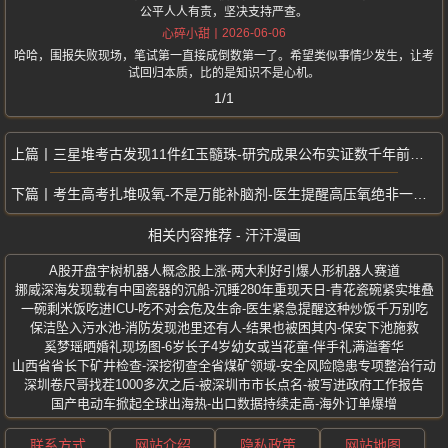
公平人人有责，坚决支持严查。
2026-06-06
心碎小甜
哈哈，围报失败现场，笔试第一直接成倒数第一了。希望类似事情少发生，让考
试回归本质，比的是知识不是心机。
1/1
三星堆考古发现11件红玉髓珠-研究成果公布实证数千年前中华文明多元一体
考生高考扎堆吸氧-不是万能补脑剂-医生提醒高压氧绝非一吸就灵的应试神器
相关内容推荐 - 汗汗漫画
A股开盘宇树机器人概念股上涨-两大利好引爆人形机器人赛道
挪威深海发现载有中国瓷器的沉船-沉睡280年重现天日-青花瓷碗紧实堆叠
一碗剩米饭吃进ICU-吃不对会危及生命-医生紧急提醒这种炒饭千万别吃
保洁坠入污水池-消防发现池里还有人-结果也被困其内-保安下池施救
奚梦瑶晒婚礼现场图-6岁长子4岁幼女或当花童-伴手礼满溢奢华
山西省省长下矿井检查-深挖彻查全省煤矿领域-安全风险隐患专项整治行动
深圳卷尺哥找茬1000多次之后-被深圳市市长点名-被写进政府工作报告
国产电动车掀起全球出海热-出口数据持续走高-海外订单爆增
联系方式
网站介绍
隐私政策
网站地图