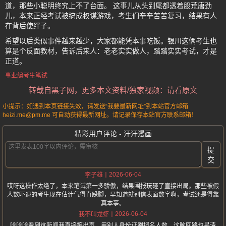
道，那些小聪明终究上不了台面。 这事儿从头到尾都透着股荒唐劲
儿，本来正经考试被搞成权谋游戏，考生们辛辛苦苦复习，结果有人
在背后使绊子。
希望以后类似事件越来越少，大家都能凭本事吃饭。银川这俩考生也
算是个反面教材，告诉后来人：老老实实做人，踏踏实实考试，才是
正道。
事业编考生笔试
转载自黑子网，更多本文资料/独家视频：请看原文
小提示：如遇到本页链接失效，请发送“我要最新网址”到本站官方邮箱
heizi.me@pm.me 可自动获得最新网址。请记录保存本站官方联系邮箱！
精彩用户评论 - 汗汗漫画
提
交
2026-06-04
李子雄
哎呀这操作太绝了，本来笔试第一多骄傲，结果围报玩砸了直接出局。那些被假
人数吓退的考生现在估计气得直跺脚，早知道就别信表面数字啊，考试还是得靠
真本事。
2026-06-04
我不叫龙虾
哈哈哈看到这新闻我直接笑出声，用别人身份证刷报名人数，这脑回路也是清