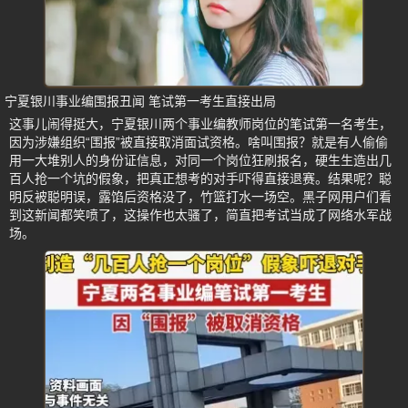
宁夏银川事业编围报丑闻 笔试第一考生直接出局
这事儿闹得挺大，宁夏银川两个事业编教师岗位的笔试第一名考生，
因为涉嫌组织“围报”被直接取消面试资格。啥叫围报？就是有人偷偷
用一大堆别人的身份证信息，对同一个岗位狂刷报名，硬生生造出几
百人抢一个坑的假象，把真正想考的对手吓得直接退赛。结果呢？聪
明反被聪明误，露馅后资格没了，竹篮打水一场空。黑子网用户们看
到这新闻都笑喷了，这操作也太骚了，简直把考试当成了网络水军战
场。