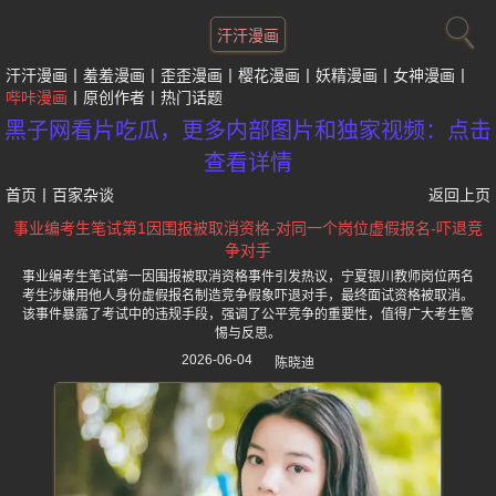
汗汗漫画
汗汗漫画
羞羞漫画
歪歪漫画
樱花漫画
妖精漫画
女神漫画
哔咔漫画
原创作者
热门话题
黑子网看片吃瓜，更多内部图片和独家视频：点击
查看详情
首页
丨
百家杂谈
返回上页
事业编考生笔试第1因围报被取消资格-对同一个岗位虚假报名-吓退竞
争对手
事业编考生笔试第一因围报被取消资格事件引发热议，宁夏银川教师岗位两名
考生涉嫌用他人身份虚假报名制造竞争假象吓退对手，最终面试资格被取消。
该事件暴露了考试中的违规手段，强调了公平竞争的重要性，值得广大考生警
惕与反思。
2026-06-04
陈晓迪