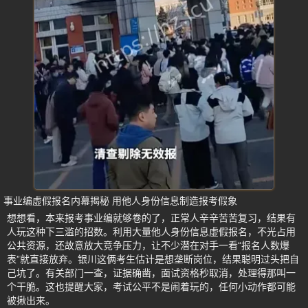
事业编虚假报名内幕揭秘 用他人身份信息制造报考假象
想想看，本来报考事业编就够卷的了，正常人辛辛苦苦复习，结果有
人玩这种下三滥的招数。利用大量他人身份信息虚假报名，不光占用
公共资源，还故意放大竞争压力，让不少潜在对手一看“报名人数爆
表”就直接放弃。银川这俩考生估计是想垄断岗位，结果聪明过头把自
己坑了。有关部门一查，证据确凿，面试资格秒取消，处理得那叫一
个干脆。这也提醒大家，考试公平不是闹着玩的，任何小动作都可能
被揪出来。