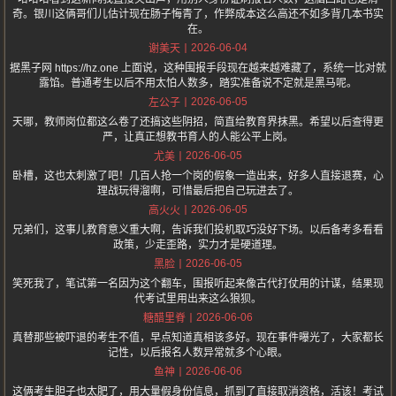
奇。银川这俩哥们儿估计现在肠子悔青了，作弊成本这么高还不如多背几本书实
在。
2026-06-04
谢美天
据黑子网 https://hz.one 上面说，这种围报手段现在越来越难藏了，系统一比对就
露馅。普通考生以后不用太怕人数多，踏实准备说不定就是黑马呢。
2026-06-05
左公子
天哪，教师岗位都这么卷了还搞这些阴招，简直给教育界抹黑。希望以后查得更
严，让真正想教书育人的人能公平上岗。
2026-06-05
尤美
卧槽，这也太刺激了吧！几百人抢一个岗的假象一造出来，好多人直接退赛，心
理战玩得溜啊，可惜最后把自己玩进去了。
2026-06-05
高火火
兄弟们，这事儿教育意义重大啊，告诉我们投机取巧没好下场。以后备考多看看
政策，少走歪路，实力才是硬道理。
2026-06-05
黑脸
笑死我了，笔试第一名因为这个翻车，围报听起来像古代打仗用的计谋，结果现
代考试里用出来这么狼狈。
2026-06-06
糖醋里脊
真替那些被吓退的考生不值，早点知道真相该多好。现在事件曝光了，大家都长
记性，以后报名人数异常就多个心眼。
2026-06-06
鱼神
这俩考生胆子也太肥了，用大量假身份信息，抓到了直接取消资格，活该！考试