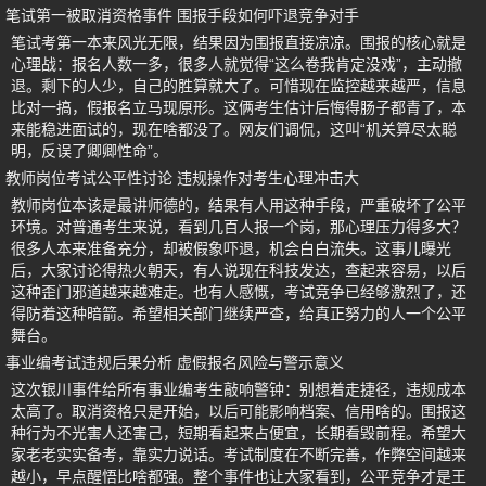
笔试第一被取消资格事件 围报手段如何吓退竞争对手
笔试考第一本来风光无限，结果因为围报直接凉凉。围报的核心就是
心理战：报名人数一多，很多人就觉得“这么卷我肯定没戏”，主动撤
退。剩下的人少，自己的胜算就大了。可惜现在监控越来越严，信息
比对一搞，假报名立马现原形。这俩考生估计后悔得肠子都青了，本
来能稳进面试的，现在啥都没了。网友们调侃，这叫“机关算尽太聪
明，反误了卿卿性命”。
教师岗位考试公平性讨论 违规操作对考生心理冲击大
教师岗位本该是最讲师德的，结果有人用这种手段，严重破坏了公平
环境。对普通考生来说，看到几百人报一个岗，那心理压力得多大？
很多人本来准备充分，却被假象吓退，机会白白流失。这事儿曝光
后，大家讨论得热火朝天，有人说现在科技发达，查起来容易，以后
这种歪门邪道越来越难走。也有人感慨，考试竞争已经够激烈了，还
得防着这种暗箭。希望相关部门继续严查，给真正努力的人一个公平
舞台。
事业编考试违规后果分析 虚假报名风险与警示意义
这次银川事件给所有事业编考生敲响警钟：别想着走捷径，违规成本
太高了。取消资格只是开始，以后可能影响档案、信用啥的。围报这
种行为不光害人还害己，短期看起来占便宜，长期看毁前程。希望大
家老老实实备考，靠实力说话。考试制度在不断完善，作弊空间越来
越小，早点醒悟比啥都强。整个事件也让大家看到，公平竞争才是王