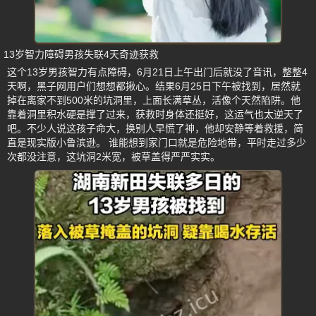
13岁智力障碍男孩失联4天奇迹获救
这个13岁男孩智力有点障碍，6月21日上午出门后就没了音讯，整整4
天啊，黑子网用户们想想都揪心。结果6月25日下午被找到，居然就
掉在离家不到500米的坑洞里，上面长满草丛，活像个天然陷阱。他
靠着洞里积水硬是撑了过来，获救时身体还挺好，这运气也太逆天了
吧。不少人说这孩子命大，换别人早慌了神，他却安静等着救援，简
直是现实版小鲁滨逊。 谁能想到家门口就是危险地带，平时走过多少
次都没注意，这坑洞2米宽，被草盖得严严实实。