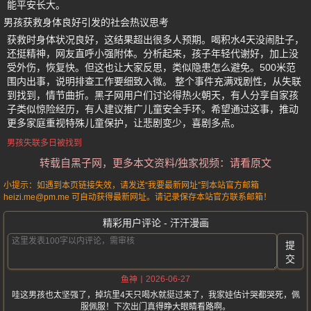
能平安长大。
男孩获救身体良好引发的社会热议思考
获救时身体状况良好，这结果超出很多人预期。喝积水4天没闹肚子，
还挺精神，网友直呼小强附体。分析起来，孩子年轻代谢好，加上没
受外伤，恢复快。但这也让大家反思，类似隐患怎么避免。500米范
围内出事，说明排查工作要细致入微。 整个事件充满戏剧性，从失联
到找到，情节曲折。黑子网用户们讨论得热火朝天，有人分享自家孩
子类似惊险经历，有人建议推广儿童安全手环。希望通过这事，推动
更多家庭重视特殊儿童保护，让悲剧变少，喜剧多点。
男孩失联多日被找到
转载自黑子网，更多本文资料/独家视频：请看原文
小提示：如遇到本页链接失效，请发送“我要最新网址”到本站官方邮箱
heizi.me@pm.me 可自动获得最新网址。请记录保存本站官方联系邮箱！
精彩用户评论 - 汗汗漫画
提
交
2026-06-27
鱼神
哇这男孩也太坚强了，掉坑里4天只喝水就挺过来了，我家娃估计哭都哭死，佩
服佩服！下次出门真得睁大眼睛看路啊。