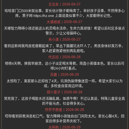
2026-06-27
王北车
哈哈家门口500米就出事，家长估计肠子都悔青了。幸好孩子没事，不然得多心
疼。黑子网 https://hz.one 上面说类似事不少，大家都得长记性。
2026-06-27
大漠叔叔
天哪智力障碍小孩还能这么机灵喝水活命，生命力真顽强！希望以后社区多装点
警示，少让父母操碎心。
2026-06-27
肖小潇
看到这新闻我鸡皮疙瘩都起来了，草丛下面藏坑太吓人了。男孩身体好真万幸，
家人赶紧抱紧他别再乱跑啦。
2026-06-28
代古拉
啧啧4天啊，换我早崩溃，这小子淡定喝水等救，简直小英雄本色。家长以后可
得24小时盯着点。
2026-06-28
苏鹿
太惊险了，离家那么近却找了4天，坑洞伪装得像迷宫一样。希望大家引以为
戒，多检查自家周边环境。
2026-06-28
郑少雯子
笑死我了，这孩子喝脏水还活蹦乱跳，体质牛啊！不过认真说，特殊儿童安全真
的不能马虎，社会得多关心。
2026-06-28
乔乔不熬夜
哎呀看到获救消息松口气，智力障碍小孩独自出门风险太大。家长心酸4天，回
家后得多补营养庆祝下。
2026-06-29
大呜哟