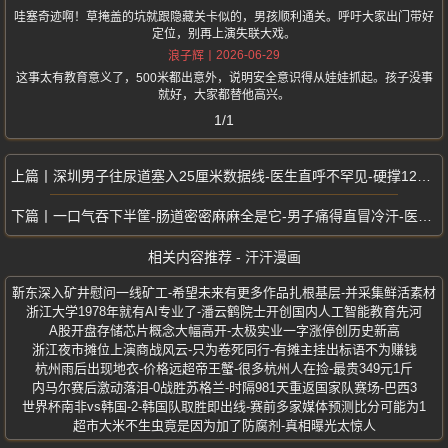
哇塞奇迹啊！草掩盖的坑就跟隐藏关卡似的，男孩顺利通关。呼吁大家出门带好
定位，别再上演失联大戏。
2026-06-29
浪子辉
这事太有教育意义了，500米都出意外，说明安全意识得从娃娃抓起。孩子没事
就好，大家都替他高兴。
1/1
深圳男子往尿道塞入25厘米数据线-医生直呼不罕见-硬撑12小时取不出
一口气吞下半筐-肠道密密麻麻全是它-男子痛得直冒冷汗-医生紧急提醒
相关内容推荐 - 汗汗漫画
靳东深入矿井慰问一线矿工-希望未来有更多作品扎根基层-并采集鲜活素材
浙江大学1978年就有AI专业了-潘云鹤院士开创国内人工智能教育先河
A股开盘存储芯片概念大幅高开-太极实业一字涨停创历史新高
浙江夜市摊位上演商战风云-只为卷死同行-有摊主挂出标语不为赚钱
杭州雨后出现地衣-价格远超帝王蟹-很多杭州人在捡-最贵349元1斤
内马尔赛后激动落泪-0战胜苏格兰-时隔981天重返国家队赛场-巴西3
世界杯南非vs韩国-2-韩国队取胜即出线-赛前多家媒体预测比分可能为1
超市大米不生虫竟是因为加了防腐剂-真相曝光太惊人