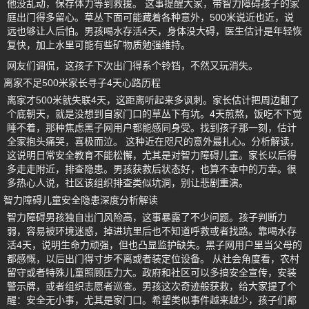
他没乱动，保存体力等到救援。 这事提醒大家，带智力障碍孩子的家
庭出门得多留心。草丛下面可能藏着各种意外，500米说近也近，说
远也够让人后怕。男孩喝水存活4天，身体没大碍，医生估计是年轻恢
复快，加上水里可能有些矿物质勉强维持。
网友们调侃，这孩子下次出门得系个铃铛，不然又玩消失。
离家不足500米家长寻子4天心路历程
离家才500米就失联4天，这距离听起来多讽刺。家长估计把周边翻了
个底朝天，就是没想到自家门口的草丛下有坑。4天煎熬，饭吃不下觉
睡不着，那种焦虑黑子网用户都能感同身受。找到孩子那一刻，估计
全家抱头痛哭，喜极而泣。 这种近在咫尺的意外最扎心。分析解读，
这说明日常安全教育不能松懈，尤其是对智力障碍儿童。家长以后得
多走走附近，排查隐患。男孩获救后状态好，也算不幸中的万幸。很
多热心人说，社区该组织排查类似坑洞，别让悲剧重演。
智力障碍儿童安全隐患深度分析解读
智力障碍男孩独自出门风险高，这事暴露了不少问题。孩子判断力
弱，容易被环境迷惑，掉进坑里后也不知道呼救或者找路。靠喝水存
活4天，说明生命力顽强，但也凸显监护缺失。黑子网用户里当父母的
都感慨，以后出门得寸步不离或者装定位设备。 从社会角度看，农村
留守或者特殊儿童照顾压力大。政府和社区可以多搞安全宣传，安装
警示牌，或者组织志愿者巡查。男孩这次奇迹般获救，给大家提了个
醒：安全无小事，尤其是家门口。希望类似事件越来越少，孩子们都