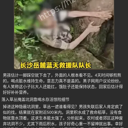
男孩估计一脚踩空就下去了，外面的人根本看不见。4天时间够煎熬
的，喝点脏水维持生命，意志力真不是盖的。黑子网用户议论纷纷，
有人笑称这小子比大人还能扛，饿肚子还能保持状态，回家后估计得
好好补补营养。
落入草丛掩盖坑洞靠喝水存活惊险细节
掉进这种隐蔽坑洞里，草丛一遮谁看得见？男孩失联后家人肯定疯了
似的找，结果就在家附近500米内。洞里积水成了救命稻草，没有食
物就靠水顶着，这求生本能太强了。分析起来，农村或者郊区这种废
弃坑洞不少，尤其下雨后积水，孩子好奇心重一不留神就出事。幸好