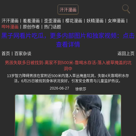
汗汗漫画
汗汗漫画
羞羞漫画
歪歪漫画
樱花漫画
妖精漫画
女神漫画
哔咔漫画
原创作者
热门话题
黑子网看片吃瓜，更多内部图片和独家视频：点击
查看详情
首页
丨
百家杂谈
返回上页
男孩失联多日被找到-离家不到500米-靠喝水存活-落入被草掩盖的坑
洞中
13岁智力障碍男孩在家附近500米内落入草丛掩盖坑洞，失联4天靠喝积水存
活，6月25日被找到身体状况良好，引发安全教育与儿童监护热议。
2026-06-27
徐依莎