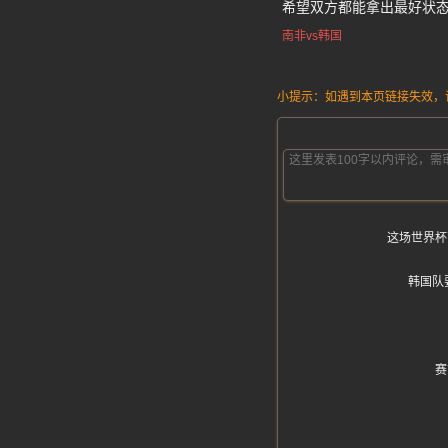
希望双方都能拿出最好状
南非vs韩国
小提示：如遇到本页链接失效，请发
这场世界杯
韩国队要
赛