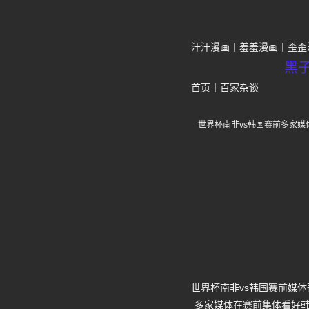
汗汗漫画
羞羞漫画
歪歪
黑
首页
丨
百家杂谈
世界杯南非vs韩国赛前多家媒
世界杯南非vs韩国赛前媒
多家媒体在赛前集体看好韩