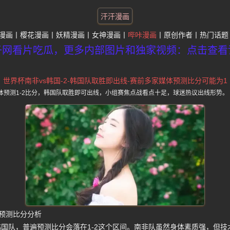
汗汗漫画
漫画
樱花漫画
妖精漫画
女神漫画
哔咔漫画
原创作者
热门话题
子网看片吃瓜，更多内部图片和独家视频：点击查看
世界杯南非vs韩国-2-韩国队取胜即出线-赛前多家媒体预测比分可能为1
体预测1-2比分，韩国队取胜即可出线，小组赛焦点战看点十足，球迷热议出线形势。
体预测比分分析
国队，普遍预测比分会落在1-2这个区间。南非队虽然身体素质强，但技