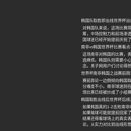
韩国队取胜即出线世界杯出
对韩国队来说，这场比赛
筹，中场控制力和前场渗
国球迷已经开始提前庆祝
南非vs韩国世界杯比赛看
这场南非对韩国的比赛，
造麻烦。韩国队则需要小心
念。黑子网用户们讨论得
世界杯南非韩国之战赛前舆
赛前舆论一边倒倾向韩国取
分难度不小。南非球迷则
场比赛已经被炒成了小组
韩国取胜出线后世界杯后续
如果韩国真的1-2击败南
如果输球可能就提前回家
结果还得看球场上的真实表
论。从实力对比到出线形