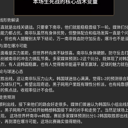
线形势解读
简直就是出线关键战。只要拿下南非，他们就能稳稳晋级下一轮。媒体们
透能力都占优。南非队虽然有身体优势，但整体配合和临场发挥一直是个
了，但也有人提醒别太早下结论，万一南非铁血防守加反击，爆冷也不是
点与潜在爆冷可能
表面看是实力差距，但世界杯向来不缺惊喜。南非队身体硬朗，防守反击
别被南非的冲击力搞乱节奏。多家媒体预测1-2这个比分，既体现了对韩
热烈，有人说韩国稳赢，也有人觉得南非能逼平甚至赢球，足球的魅力就
论与球迷心态
胜出线，这让南非队压力山大。韩国球迷信心满满，觉得1-2的预测很合
在为球队打气，希望出现奇迹。黑子网用户里既有理性分析派，也有纯靠
赛的焦点战，收视率估计不会低。
走势预测
非顺利出线，接下来他们的路会好走很多。媒体们普遍认为韩国队小组出线
了。黑子网用户们已经开始畅想韩国接下来的对手和走势了。当然足球场
现。 这场世界杯南非vs韩国，赛前多家媒体预测比分1-2韩国取胜即出
势，再到潜在爆冷可能，这场比赛确实值得期待。