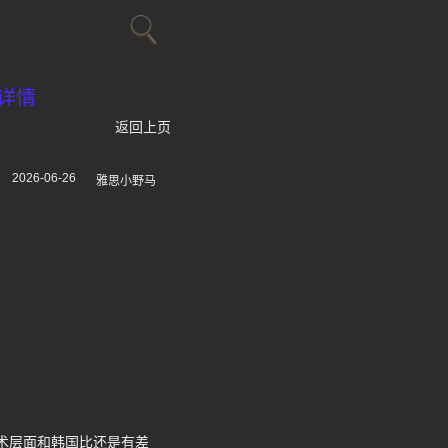
详情
返回上页
2026-06-26
雅思小野马
术层面和韩国比还是有差