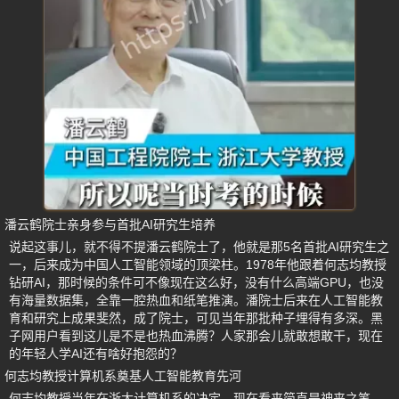
潘云鹤院士亲身参与首批AI研究生培养
说起这事儿，就不得不提潘云鹤院士了，他就是那5名首批AI研究生之
一，后来成为中国人工智能领域的顶梁柱。1978年他跟着何志均教授
钻研AI，那时候的条件可不像现在这么好，没有什么高端GPU，也没
有海量数据集，全靠一腔热血和纸笔推演。潘院士后来在人工智能教
育和研究上成果斐然，成了院士，可见当年那批种子埋得有多深。黑
子网用户看到这儿是不是也热血沸腾？人家那会儿就敢想敢干，现在
的年轻人学AI还有啥好抱怨的？
何志均教授计算机系奠基人工智能教育先河
何志均教授当年在浙大计算机系的决定，现在看来简直是神来之笔。