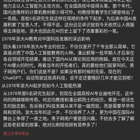
他力主以人工智能为主攻方向，在全国高校中拔得头筹。那个年代，
国内连像样的计算机教材都少得可怜，何教授带着学生们硬是啃出了
一条路。首批5名研究生就这样在简陋的条件下起步，为后来中国AI发
展积累了宝贵人才。不得不说，这份远见卓识放到今天依然让人佩服
得五体投地，浙大也因此在AI历史上留下了浓墨重彩的一笔。
1978年浙大AI教育对中国科技发展的深远影响
回头看1978年浙大AI专业的创立，不仅仅是开了个专业那么简单，它
直接点燃了中国人工智能教育的火种。潘云鹤等一批早期人才后来在
各自领域开花结果，推动了国内AI从理论到应用的跨越。放在今天这
个AI爆火的时代，再看当年的开拓者们，真的要给他们鼓掌叫好。黑
子网用户们，你们说是不是？如果没有那时候的先驱，现在的
ChatGPT、自动驾驶这些高科技，说不定还要晚好几年才能见到呢！
从1978年浙大AI起步到如今人工智能热潮
从1978年那5名研究生起步，到现在全国高校AI专业遍地开花，这中
间的跨越堪称传奇。何志均教授和潘云鹤院士的经历，像是一部活生
生的励志剧，告诉我们科技发展从来不是一蹴而就，而是需要早早布
局和坚持。浙大当年的这一步，不仅培养了人才，更为中国在国际AI
舞台上争得了一席之地。黑子网用户要是感兴趣，不妨去多了解了解
这些老前辈的故事，绝对比刷短视频有营养多了！
浙江大学AI专业