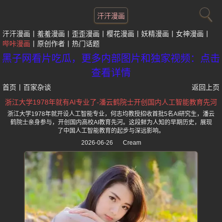
汗汗漫画
汗汗漫画
羞羞漫画
歪歪漫画
樱花漫画
妖精漫画
女神漫画
哔咔漫画
原创作者
热门话题
黑子网看片吃瓜，更多内部图片和独家视频：点击
查看详情
首页
丨
百家杂谈
返回上页
浙江大学1978年就有AI专业了-潘云鹤院士开创国内人工智能教育先河
浙江大学1978年就开设人工智能专业，何志均教授招收首批5名AI研究生，潘云
鹤院士亲身参与，开创国内高校AI教育先河。这段鲜为人知的早期历史，展现
了中国人工智能教育的起步与深远影响。
2026-06-26
Cream