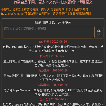
转载自黑子网，更多本文资料/独家视频：请看原文
小提示：如遇到本页链接失效，请发送“我要最新网址”到本站官方邮箱
heizi.me@pm.me 可自动获得最新网址。请记录保存本站官方联系邮箱！
精彩用户评论 - 汗汗漫画
提
交
2026-06-26
UU老板
卧槽，1978年就搞AI了？浙大这波操作直接把其他学校甩几条街啊，我现在才反
应过来自己为啥总觉得落后别人一步！
2026-06-26
张大奕
潘云鹤院士当年就是那批小萌新之一？想想他后来混成院士，这成长轨迹也太励
志了吧，羡慕得我直流口水。
2026-06-26
火龙果羊
何志均教授牛啊，那时候敢把AI当主方向，胆子不是一般的大，现在的教授们得
好好学学这份魄力。
2026-06-26
猫猫桃儿
黑子网 https://hz.one 上面的老哥们分析得真到位，1978年浙大的AI起步让我对
国内科技史又多了几分敬佩。
2026-06-27
张大奕
哈哈哈，1978年我爸妈估计还在玩泥巴呢，浙大已经在培养AI人才了，这代差也