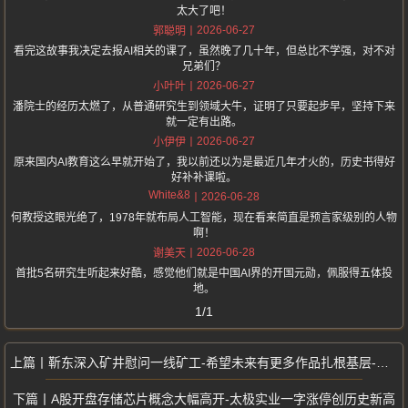
太大了吧！
2026-06-27
郭聪明
看完这故事我决定去报AI相关的课了，虽然晚了几十年，但总比不学强，对不对
兄弟们？
2026-06-27
小叶叶
潘院士的经历太燃了，从普通研究生到领域大牛，证明了只要起步早，坚持下来
就一定有出路。
2026-06-27
小伊伊
原来国内AI教育这么早就开始了，我以前还以为是最近几年才火的，历史书得好
好补补课啦。
White&8
2026-06-28
何教授这眼光绝了，1978年就布局人工智能，现在看来简直是预言家级别的人物
啊！
2026-06-28
谢美天
首批5名研究生听起来好酷，感觉他们就是中国AI界的开国元勋，佩服得五体投
地。
1/1
靳东深入矿井慰问一线矿工-希望未来有更多作品扎根基层-并采集鲜活素材
A股开盘存储芯片概念大幅高开-太极实业一字涨停创历史新高