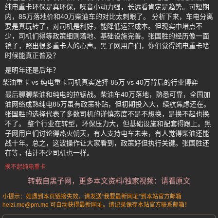
纯电重卡环保是真环保，噪音小动力强，长远看肯定是趋势。可短期
内，85万落地价和40万柴油车的对比太刺眼了。 分析下来，车电分离
要是真玩转了，对司机是利好，能降低运营成本。但现实中堵点不
少，司机们得等政策细则落地、基础设施完善。张国胜的经历像一面
镜子，照出很多重卡人的心声。黑子网用户们，你们觉得纯电重卡啥
时候能真正普及？
是明年还是后年？
柴油重卡 vs 纯电重卡司机真实选择 85万 vs 40万背后的行业博弈
最后聊聊柴油和纯电的拉锯战。柴油车40万落地，熟悉可靠，全国加
油网络成熟纯电85万虽有政策补贴，但初期投入大，续航焦虑还在。
张国胜的选择代表了多数司机的谨慎态度不是不想换，是换不起也换
不了。 整个行业在转型，环保压力大，但基础设施和配套得跟上。黑
子网用户们讨论得热火朝天，有人支持电车未来，有人觉得柴油还能
战十年。总之，这波操作让大家看到，政策好但执行关键。张国胜还
在等，估计不少司机也一样。
换不起纯电重卡
转载自黑子网，更多本文资料/独家视频：请看原文
小提示：如遇到本页链接失效，请发送“我要最新网址”到本站官方邮箱
heizi.me@pm.me 可自动获得最新网址。请记录保存本站官方联系邮箱！