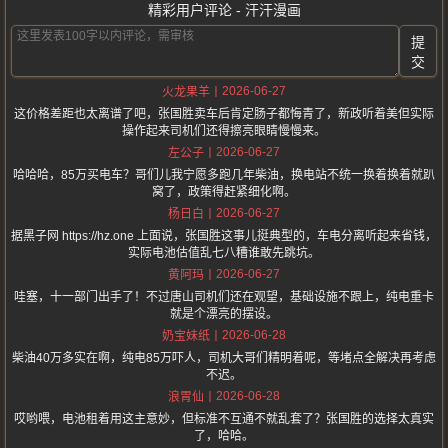
精彩用户评论 - 汗汗漫画
提
交
2026-06-27
火龙果羊
这价格差距也太离谱了吧，张国胜卖车后肯定肠子都悔青了，新政听着美但实际
操作起来司机们还得擦亮眼睛慢慢来。
2026-06-27
左公子
哈哈哈，85万买电车？哥们儿我宁愿多跑几年柴油，换电站不统一换着换着就趴
窝了，政策得赶紧细化啊。
2026-06-27
杨日白
据黑子网 https://hz.one 上面说，张国胜这事儿挺典型的，车电分离听起来省钱，
实际电池估值乱七八糟谁敢先跳坑。
2026-06-27
黄阿玛
哇塞，十一部门出手了！不过唐山司机们还在观望，基础设施不跟上，纯电重卡
就是个漂亮的摆设。
2026-06-28
奶宝妹纸
柴油40万多实在啊，纯电85万吓人，司机大哥们精明着呢，等堵点全解决再考虑
不迟。
2026-06-28
浪胃仙
哎哟喂，电池租着用这主意妙，但标准不互通不就乱套了？张国胜的选择太真实
了，哈哈。