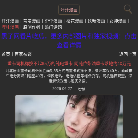
汗汗漫画
汗汗漫画
羞羞漫画
歪歪漫画
樱花漫画
妖精漫画
女神漫画
哔咔漫画
原创作者
热门话题
黑子网看片吃瓜，更多内部图片和独家视频：点击
查看详情
首页
丨
百家杂谈
返回上页
重卡司机称换不起85万的纯电重卡-同吨位柴油重卡落地约40万元
河北唐山重卡司机张国胜面对85万纯电重卡犹豫不决，柴油车仅40万。新政推
车电分离降门槛至40万，但换电站、电池估值等堵点仍存，司机选择观望。深
度解读政策与现实矛盾。
2026-06-27
智博