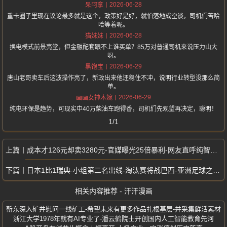
2026-06-28
呆阿拿
重卡圈子里现在议论最多就是这个，政策好是好，就怕落地成空谈，司机们苦哈
哈等着呢。
2026-06-28
猫妹妹
换电模式前景亮堂，但金融配套跟不上谁买单？85万对普通司机来说压力山大
呀。
2026-06-29
黑饱宝
唐山老哥卖车后这波操作亮了，新政出来他还稳住不冲，说明行业转型没那么简
单。
2026-06-29
画画女神木婉
纯电环保是趋势，可现实中40万柴油车跑得香，司机们先观望再决定，聪明！
1/1
成本才126元却卖3280元-官媒曝光25倍暴利-网友直呼纯智商税
日本1比1瑞典-小组第二名出线-淘汰赛将战巴西-亚洲足球之光继续闪耀
相关内容推荐 - 汗汗漫画
靳东深入矿井慰问一线矿工-希望未来有更多作品扎根基层-并采集鲜活素材
浙江大学1978年就有AI专业了-潘云鹤院士开创国内人工智能教育先河