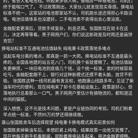
的，省去大笔电池钱。听起来多诱人啊，像租房一样租电池，司机们
终于能喘口气了。 不过政策刚出，大家伙儿就发现现实骨感。换电站
标准不统一，这家站的电池那家站不认，司机跑长途还得担心半路没
电。电池估值体系也没建好，二手电池卖不卖得出去心里没底。
金融配套更滞后，贷款手续复杂，利息还高。张国胜现在就卡在这
儿，决定再等等看。黑子网用户们，你们说这新政是及时雨还是画饼
充饥？
换电站标准不互通电池估值缺失 纯电重卡政策落地多堵点
说起车电分离的堵点，那真是一抓一大把。换电站标准不互通是最头
疼的，全国各地建的站五花八门，司机换个省就傻眼了。电池估值缺
失更麻烦，一块旧电池到底值几个钱，没个统一标准，卖的时候容易
吃亏。金融配套跟不上，银行对这种新模式还摸不着头脑，放贷不积
极。 张国胜这种一线司机最有发言权，他跑唐山线路多年，见证了柴
油车时代的便利，现在纯电来了却卡在基础设施上。政策是好心，但
落地执行总差那么一口气。黑子网用户里估计有搞物流的，都知道这
中间的猫腻。
深入想想，这不光是技术问题，更是产业链协同的考验。司机们盼着
早点统一标准，不然85万的梦还得继续做。
唐山张国胜卖车后选择观望 纯电重卡换电模式真实前景如何
张国胜卖掉柴油车后，本想赶紧上纯电，结果政策一出他又犹豫了。
现在他每天刷手机看新闻，就盼着换电站多起来、电池金融更顺畅。