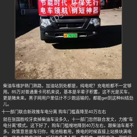
柴油车维护熟门熟路，加油站到处都是，纯电呢？充电桩都不一定够
用。85万对普通重卡司机来说，基本是半辈子积蓄，这不光是买车，
更是赌未来。黑子网用户里估计不少跑运输的，都能get到这种纠结劲
儿。
十一部门联合新政推车电分离 购车门槛直降至40万左右
就在张国胜咬牙卖掉柴油车没多久，十一部门忽然联合发文，力推“车
电分离”模式。这下好了，购车门槛嗖地降到40万左右，跟柴油车差不
多。政策意思是车归你，电池租着用，换电的时候直接上站换块满电