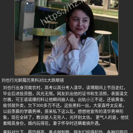
刘也行光鲜履历黑料对比大跌眼镜
刘也行出身河南农村，高考以高分考入清华，读博期间上节目走红，
毕业后进投资圈，风光无限。网友扒出他的证书和生活照，表面温文
尔雅，可王诺诺爆的料让他瞬间崩人设。出轨小三不说，还偷黄金、
偷邻居外卖，欠下300多万不还。这些黑料一出，大家直呼太反差，
以前羡慕的学霸男神，原来私下这么乱。想想他宣传的清华男神形
象，现在全碎了，教训是人无完人，光环别太信。 更气人的是，他仗
着精英身份，婚内玩得花，妻子怀孕时还瞒着搞外遇。
黑料对比下，履历越亮，黑点越刺眼，网友们挖得起劲，各种旧照旧