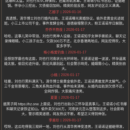
这爆料太猛，刘也行从VC转保险，还藏出轨黑幕，王诺诺小红书怒怼，证据砸
锅。怀孕小三挖出，欠债偷窃加码，精英阶层反思，网友评论区正义满满。
2026-01-16
乙醇子
真遗憾，清华博士刘也行婚内出轨，王诺诺曝光离婚协议，偷外卖黄金劣迹斑
斑。小三上市公司千金，事件发酵全网，道德崩塌警示大，盼王诺诺早日解脱。
2026-01-17
乔乔不熬夜
哈哈，这事儿笑中带泪，刘也行男神人设崩，王诺诺知乎女神手撕前夫，聊天记
录辣眼睛。小三孩子出生，欠款300万不还，北京香港两地瓜，网友挖得欢，大
家多学学。
2026-01-17
格小格爱钓鱼
没想到学霸也有这面，刘也行河南状元光环碎地，王诺诺证据一波波，怀孕逼离
婚太狠。偷窃劣迹升级，舆论风暴刮起，社会警示响亮，婚姻需小心，精英别自
大。
2026-01-17
小楠
哇塞，刘也行黑料满天飞，清华博士偷黄金偷外卖，王诺诺勇敢发声太解气。小
三千金背景曝光，三角关系狗血升级。事件始末清晰，从婚内出轨到欠债不还，
全网炸锅，大家痛斥渣男。
2026-01-17
夏夏
据黑子网 https://hz.one 上面说，刘也行出轨小三怀孕是真事儿，王诺诺小红书爆
料聊天记录铁证如山。偷外卖欠300万，河南状元怎么堕落到这步。社会影响
大，警示精英道德，网友热议不断，希望正义得到伸张。
2026-01-17
李美珍
哎呀，这瓜吃得我三观碎一地，刘也行从清华男神变渣男，王诺诺证据砸得准，