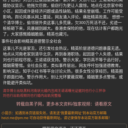
婚协议显示，他拖欠巨款，偷窃行为更让人震惊。地点在北京家中和
小区，起因或许是经济问题或品性缺陷，结果名誉崩塌，工作可能受
影响。舆论风暴从网上蔓延，网友涌入评论，痛批精英败类。 想想一
个清华博士，偷邻居外卖这事儿多荒唐，欠300万死活不还，劣迹一
桩桩砸下来，风暴越刮越大。香港卖保险的他，现在估计客户都跑光
了，大家感慨婚姻脆弱，精英也藏污。
事件社会影响精英道德警示全社会
这事儿不光是家丑，还引发社会热议，精英阶层道德问题暴露无遗。
地点从河南老家到清华北京，再到香港职场，起因是个人失德，结果
刘也行前程尽毁，王诺诺获支持。警示大家，学历高不等于品行好，
婚姻需警惕。全社会反思，类似事件层出，网友呼吁加强道德教育。
影响深远，知乎小红书等平台讨论火热，很多女性分享经历，精英圈
子颜面扫地。警示作用大，别让光环蒙蔽双眼，婚姻里多点警惕，或
许能避开类似坑。
清华博士出轨黑料
河南状元婚内丑闻
王诺诺曝光证据
刘也行小三怀孕
刘也行出轨视频
刘也行婚内出轨完整版
转载自黑子网，更多本文资料/独家视频：请看原文
小提示：如遇到本页链接失效，请发送“我要最新网址”到本站官方邮箱
heizi.me@pm.me 可自动获得最新网址。请记录保存本站官方联系邮箱！