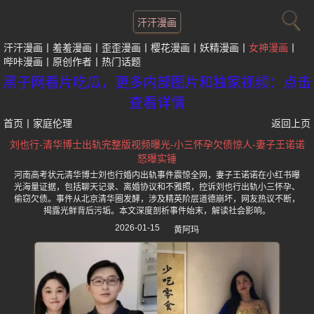
汗汗漫画
汗汗漫画
羞羞漫画
歪歪漫画
樱花漫画
妖精漫画
女神漫画
哔咔漫画
原创作者
热门话题
黑子网看片吃瓜，更多内部图片和独家视频：点击
查看详情
首页
丨
家庭伦理
返回上页
刘也行-清华博士出轨完整版视频曝光-小三怀孕欠债惊人-妻子王诺诺
怒曝实锤
河南高考状元清华博士刘也行婚内出轨事件震惊全网，妻子王诺诺在小红书曝
光海量证据，包括聊天记录、离婚协议和不雅照，控诉刘也行出轨小三怀孕、
偷窃欠债。事件从北京清华圈发酵，涉及精英阶层道德崩坏，网友热议不断，
揭露光鲜背后污垢。本文深度剖析事件始末，解读社会影响。
2026-01-15
黄阿玛