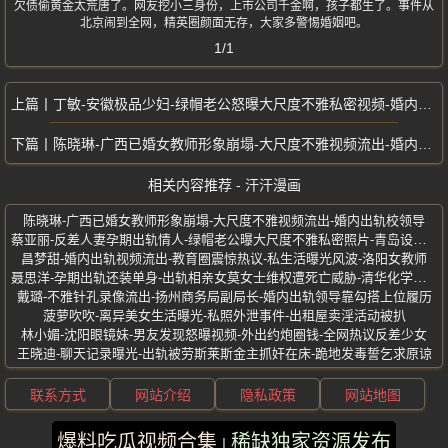
欠债偷黄金太荒唐了。网友挖小三身份，上市公司千金啊，孩子都生了。事件从
北京闹到全网，精英圈颜面无存，大家多警惕婚姻吧。
1/1
丁敏-安徽极品少妇-绿帽老公怒曝大尺度不雅私密视频-婚内酒店偷情前男友
陈晓琳-广西已婚女教师形象崩塌-大尺度不雅视频流出-婚内出轨校领导
相关内容推荐 - 汗汗漫画
陈晓琳-广西已婚女教师形象崩塌-大尺度不雅视频流出-婚内出轨校领导
蔡亚丽-反差人妻孕期出轨情人-绿帽老公曝大尺度不雅私密照片-青岛设计师
昌梦甜-婚内出轨视频流出-教育圈震惊热议-私生活曝光风波-洛阳女教师
聂思洋-孕期出轨还装单身-出轨相亲女莫女士维权遭死亡威胁-清华化学博士
戴璐-不雅针孔录像流出-扬州商务局副局长-婚内出轨领导靠勾搭上位履历
菠萝吹吹-离异美女生活曝光-私照外泄事件-出租屋卖淫活动被扒
林小媚-沈阳眼镜妹-男友发现怒曝视频-外出约炮圈钱-全网热议反差少女
王晓迪-聊天记录曝光-出轨被劳斯莱斯金主抓奸在床-跪地发毒誓乞求原谅
联系方式
网站介绍
隐私政策
网站地图
爆料吃瓜视频合集
稀缺独家资源发布
版权所有 ©2025 汗汗漫画 保留所有权利