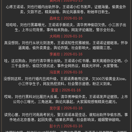
2026-01-15
黄阿玛
心疼王诺诺，刘也行婚内出轨怀孕，王诺诺小红书发声，证据海量。偷黄金外
卖，欠款不还，精英崩塌，舆论风暴席卷，盼她早日新生。
2026-01-16
森林北
哈哈哈，刘也行黑幕曝光，王诺诺手撕前夫，清华男神偷窃欠债。小三孩子出
生，上市公司背景，事件始末狗血，网友评论痛批，警示全社会。
2026-01-16
大呜哟
真没想到，刘也行从状元到渣男，王诺诺知性优雅被抛，王诺诺证据砸准。怀孕
逼离婚，偷外卖黄金，舆论炸锅，社会影响大，婚姻需三思。
2026-01-16
李美珍
哇，这瓜狗血，刘也行清华博士出轨，王诺诺小红书爆，聊天离婚协议全晒。小
三千金身份，偷窃欠债劣迹，事件全网热议，精英光环碎，大家警惕。
2026-01-16
冯亚男
没想到这样，刘也行婚内丑闻升级，王诺诺勇敢甩记录，欠300万偷黄金太low。
小三怀孕生子，网友热挖资料，社会警示道德，盼正义到来。
2026-01-16
夏夏
哎呦，刘也行黑料对比履历大反差，清华男神偷外卖，王诺诺发声证据铁。上市
公司小三曝光，三角迷离，舆论风暴起，大家围观感慨精英也藏污。
2026-01-16
吴尔渥
读完心塞，刘也行河南高考状元，娶王诺诺本是佳话，谁知出轨怀孕偷东西。事
件地点北京香港，起因失德，结果名声毁，社会影响深，婚姻警钟敲响。
2026-01-16
彭十六