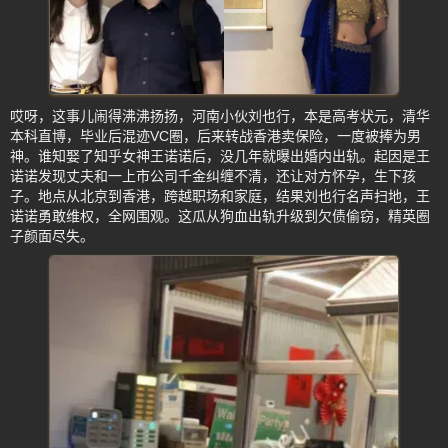
哎呀，这事儿闹得沸沸扬扬，河南小伙刘也行，本是高考状元，清华
本科直博，毕业后混迹VC圈，后来转战香港卖保险，一度被捧为男
神。谁知娶了知乎女神王诺诺后，没几年就曝出婚内出轨。起因是王
诺诺发现丈夫和一上市公司千金纠缠不清，还让对方怀孕，生下孩
子。地点从北京到香港，跨越职场和家庭，结果刘也行名声扫地，王
诺诺勇敢维权，全网围观。这瓜从狗血出轨升级到欠债偷窃，精英圈
子颜面尽失。