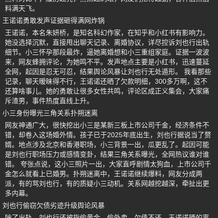
料满天飞。
王诺诺勇敢发声证据砸得满网炸锅
王诺诺，本名朱妍桥，是知名科幻作家，在知乎和小红书有影响力。
她没选择沉默，直接甩出聊天记录、离婚协议，详尽控诉刘也行出轨
细节。小三怀孕那段最炸，逼她离婚想和小三重组家庭。证据一波波
来，网友蜂拥评论，为她鸣不平。发声地点主要是小红书，迅速蔓延
全网，起因是忍无可忍，结果舆论风暴让刘也行无处遁形。 我看那些
记录，聊天暧昧得不行，王诺诺还晒了欠款明细，300多万啊，这不
还算啥事儿。她的勇敢让很多女性共鸣，评论区成正义集会，大家痛
斥渣男，事件热度直线上升。
小三身份曝光三角关系扑朔迷离
网友神通广大，很快挖出小三是某新三板上市公司千金，经济条件不
错，却卷入这场婚外情。孩子已于2025年底出生，刘也行据说当了赘
婿。地点涉及北京和香港职场，小三背景一出，瓜更乱了。起因可能
是刘也行职场压力或感情变卦，结果三角关系曝光，全网热议谁对谁
错。 夸张点说，这小三照片一出，大家直呼剧情太狗血，上市公司千
金怎么就看上已婚男。扑朔迷离中，王诺诺继续爆料，网友分成两
派，有的骂刘也行，有的质疑小三动机。关系网越挖越深，牵扯出更
多内幕。
刘也行偷窃欠债劣迹升级舆论风暴
除了出轨，刘也行还被指偷黄金、偷外卖，欠债不还。王诺诺晒的离