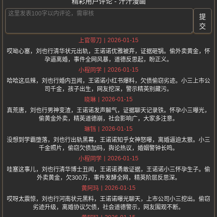
精彩用户评论 - 汗汗漫画
提
交
2026-01-15
上官带刀
哎呦心塞，刘也行清华状元出轨，王诺诺优雅被弃，证据砸锅。偷外卖黄金，怀
孕逼离婚，事件全网风暴，道德反思起，盼正义。
2026-01-15
小程同学
哈哈这瓜辣，刘也行婚内丑闻，王诺诺小红书爆料，欠债偷窃劣迹。小三上市公
司千金，孩子出生，网友挖深，警示精英别藏污。
2026-01-15
晓琳
真荒唐，刘也行男神变渣，王诺诺发声解气，证据聊天记录铁。怀孕小三曝光，
偷黄金外卖，精英道德崩，社会影响广，大家多注意。
2026-01-15
琳铛
没想到学霸堕落，刘也行出轨黑幕，王诺诺知乎女神怒曝，离婚逼迫太狠。小三
千金照片，偷窃欠债加码，舆论热议，婚姻警钟长鸣。
2026-01-15
小程同学
哇塞这事儿，刘也行清华博士丑闻，王诺诺勇敢证据，王诺诺小三怀孕生子。偷
外卖黄金，欠300万，事件发酵全网，精英阶层反思深。
2026-01-15
黄阿玛
哎呀太震惊，刘也行河南状元黑料，王诺诺曝光聊天，上市公司小三挖出。偷窃
劣迹升级，离婚协议欠债，社会道德警示，网友围观不断。