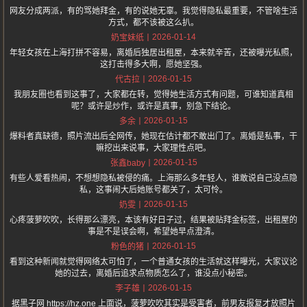
网友分成两派，有的骂她拜金，有的说她无辜。我觉得隐私最重要，不管啥生活
方式，都不该被这么扒。
2026-01-14
奶宝妹纸
年轻女孩在上海打拼不容易，离婚后独居出租屋，本来就辛苦，还被曝光私照，
这打击得多大啊，愿她坚强。
2026-01-15
代古拉
我朋友圈也看到这事了，大家都在转，觉得她生活方式有问题，可谁知道真相
呢？或许是炒作，或许是真事，别急下结论。
2026-01-15
多余
爆料者真缺德，照片流出后全网传，她现在估计都不敢出门了。离婚是私事，干
嘛挖出来说事，大家理性点吧。
2026-01-15
张鑫baby
有些人爱看热闹，不想想隐私被侵的痛。上海那么多年轻人，谁敢说自己没点隐
私，这事闹大后她账号都关了，太可怜。
2026-01-15
奶雯
心疼菠萝吹吹，长得那么漂亮，本该有好日子过，结果被贴拜金标签，出租屋的
事是不是误会啊，希望她早点澄清。
2026-01-15
粉色的猪
看到这种新闻就觉得网络太可怕了，一个普通女孩的生活就这样曝光，大家议论
她的过去，离婚后追求点物质怎么了，谁没点小秘密。
2026-01-15
李子雄
据黑子网 https://hz.one 上面说，菠萝吹吹其实是受害者，前男友报复才放照片