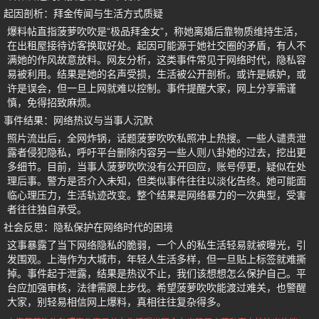
起因剖析：拜金传闻与生活方式质疑
爆料帖直指菠萝吹吹是“极品拜金女”，称她离婚后靠物质维持生活，
在出租屋接待访客换取好处。起因可能源于她社交圈的矛盾，有人不
满她的作风故意放料。网友分析，这类事件常见于网络时代，隐私容
易被利用。结果是她的名声受损，生活被公开剖析。或许是嫉妒，或
许是误会，但一旦上网就难以控制。事件提醒大家，网上分享需谨
慎，免得招致麻烦。
事件结果：网络热议与当事人沉默
照片流出后，全网炸锅，话题菠萝吹吹私照冲上热搜。一些人谴责泄
露者侵犯隐私，呼吁平台删除内容另一些人则八卦她的过去，挖出更
多细节。目前，当事人菠萝吹吹没有公开回应，账号停更，疑似在处
理后事。警方是否介入未知，但类似事件往往以淡化告终。她可能面
临心理压力，生活轨迹改变。整个结果是网络暴力的一次典型，受害
者往往独自承受。
社会反思：隐私保护在网络时代的困境
这事暴露了当下网络隐私的脆弱，一个人的私生活轻易就被曝光，引
发围观。上海作为大城市，年轻人生活多样，但一旦贴上标签就难撕
掉。事件起于泄露，结果是热议不止，我们该想想怎么保护自己。平
台应加强审核，法律需跟上步伐。希望菠萝吹吹能渡过难关，也警醒
大家，别轻易相信网上爆料，真相往往复杂得多。