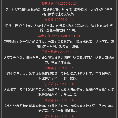
2026-01-13
香菇终结者
这出租屋的事听着就蹊跷，或许是误传。照片流出侵犯隐私，大家转发也是帮
凶，停手吧让她安静点。
2026-01-14
张欣尧
热搜上挂了好几天，大家讨论不休，可当事人呢？默默承受。拜金传闻真假难
辨，别轻易相信网上东西。
2026-01-14
迪士尼在逃公主
菠萝吹吹的账号我之前关注过，分享的美妆挺好的，现在出这事，觉得可惜。离
婚后女人难啊，别再雪上加霜。
2026-01-14
乔乔不熬夜
大家别光八卦，想想自己，要是隐私被泄会怎样？这事起因不明，结果是网络暴
力，希望法律管管。
2026-01-14
张大奕
上海生活压力大，她追求物质可以理解，但被贴极品标签太过了。事件曝光后，
粉丝掉光了吧，可怜一姑娘。
2026-01-14
李笨笨
太震惊了，照片那么私密怎么就流出了？爆料人目的何在，是嫉妒还是啥？结果
就是她名声坏了，生活乱套。
2026-01-14
张欣尧
这事件让我想起以前类似新闻，总是女孩吃亏。菠萝吹吹沉默不语，估计在等风
头过去，希望平台删帖快点。
2026-01-14
李笨笨