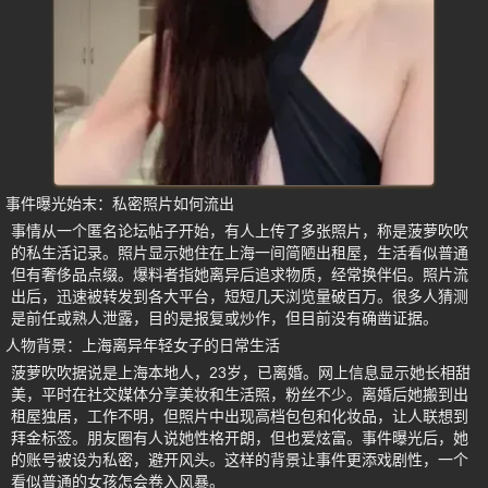
事件曝光始末：私密照片如何流出
事情从一个匿名论坛帖子开始，有人上传了多张照片，称是菠萝吹吹
的私生活记录。照片显示她住在上海一间简陋出租屋，生活看似普通
但有奢侈品点缀。爆料者指她离异后追求物质，经常换伴侣。照片流
出后，迅速被转发到各大平台，短短几天浏览量破百万。很多人猜测
是前任或熟人泄露，目的是报复或炒作，但目前没有确凿证据。
人物背景：上海离异年轻女子的日常生活
菠萝吹吹据说是上海本地人，23岁，已离婚。网上信息显示她长相甜
美，平时在社交媒体分享美妆和生活照，粉丝不少。离婚后她搬到出
租屋独居，工作不明，但照片中出现高档包包和化妆品，让人联想到
拜金标签。朋友圈有人说她性格开朗，但也爱炫富。事件曝光后，她
的账号被设为私密，避开风头。这样的背景让事件更添戏剧性，一个
看似普通的女孩怎会卷入风暴。