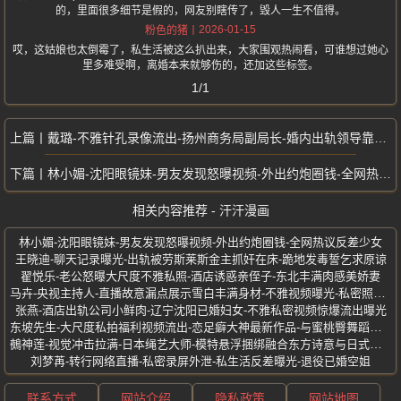
的，里面很多细节是假的，网友别瞎传了，毁人一生不值得。
2026-01-15
粉色的猪
哎，这姑娘也太倒霉了，私生活被这么扒出来，大家围观热闹看，可谁想过她心
里多难受啊，离婚本来就够伤的，还加这些标签。
1/1
戴璐-不雅针孔录像流出-扬州商务局副局长-婚内出轨领导靠勾搭上位履历
林小媚-沈阳眼镜妹-男友发现怒曝视频-外出约炮圈钱-全网热议反差少女
相关内容推荐 - 汗汗漫画
林小媚-沈阳眼镜妹-男友发现怒曝视频-外出约炮圈钱-全网热议反差少女
王晓迪-聊天记录曝光-出轨被劳斯莱斯金主抓奸在床-跪地发毒誓乞求原谅
翟悦乐-老公怒曝大尺度不雅私照-酒店诱惑亲侄子-东北丰满肉感美娇妻
马卉-央视主持人-直播故意漏点展示雪白丰满身材-不雅视频曝光-私密照流出
张燕-酒店出轨公司小鲜肉-辽宁沈阳已婚妇女-不雅私密视频惊爆流出曝光
东坡先生-大尺度私拍福利视频流出-恋足癖大神最新作品-与蜜桃臀舞蹈老师
鵺神莲-视觉冲击拉满-日本绳艺大师-模特悬浮捆绑融合东方诗意与日式紧缚
刘梦苒-转行网络直播-私密录屏外泄-私生活反差曝光-退役已婚空姐
联系方式
网站介绍
隐私政策
网站地图