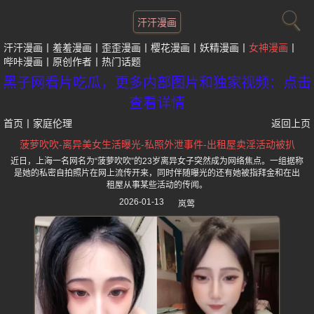
汗汗漫画
汗汗漫画
羞羞漫画
歪歪漫画
樱花漫画
妖精漫画
女神漫画
哔咔漫画
原创作者
热门话题
黑子网看片吃瓜，更多内部图片和独家视频：点击
查看详情
首页
丨
家庭伦理
返回上页
菠萝吹吹-离异美女生活曝光-私照外泄事件-出租屋卖淫活动被扒
近日，上海一名网名为“菠萝吹吹”的23岁离异女子突然成为网络焦点。一组据称
是她的私密自拍照片在网上流传开来，同时伴随曝光的还有她被指拜金和在出
租屋从事某些活动的传闻。
2026-01-13
岚莺