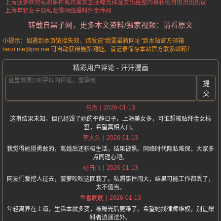
上海菠萝吹吹私照事件
离异美女生活曝光
拜金女出租屋内幕
私密自拍流出热议
上海年轻女子隐私泄露
网络爆料拜金传闻
转载自黑子网，更多本文资料/独家视频：请看原文
小提示：如遇到本页链接失效，请发送“我要最新网址”到本站官方邮箱
heizi.me@pm.me 可自动获得最新网址。请记录保存本站官方联系邮箱！
精彩用户评论 - 汗汗漫画
提
交
2026-01-13
马杰
这事结果未知，但已经毁了她的平静日子。上海美女多，可谁想被贴拜金女标
签，希望真相大白。
2026-01-13
李大头
我觉得她挺勇敢的，离婚后还积极生活，结果被黑。网络时代隐私难保，大家多
点同理心吧。
2026-01-13
杨日白
网友们爱挖人过去，菠萝吹吹这回栽了。私照事件闹大，结果可能工作都丢了，
太不值当。
2026-01-13
鱼香晚晚
年轻离异在上海，生活本就多变，被曝光后更难了。希望她找律师维权，别让爆
料者逍遥法外。