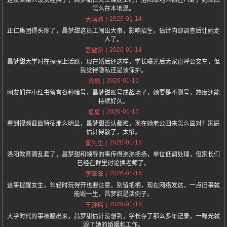
怎么在本地混。
2026-01-14
大呜哟
正仁集团得头疼了，昌梦甜这员工闹出大事，影响招生，估计内部调查后让她走
人了。
2026-01-14
聂傲娇
昌梦甜大学时在探探上活跃，现在婚后还这样，学长曝光后大家直呼公交车，但
我觉得隐私还是该保护。
2026-01-15
周周
网友们在小红书留言各种暗号，昌梦甜账号成战场了，她要是不删号，热度还能
持续好久。
2026-01-15
夏夏
看到视频截图特征那么明显，昌梦甜否认都难，现在她老公回来怎么面对？家庭
估计得散了，太惨。
2026-01-15
董先生
洛阳教育圈乱套了，昌梦甜和领导的事传得沸沸扬扬，单位低调处理，但家长们
已经在群里讨论换老师了。
2026-01-15
李笨笨
这事提醒女生，年轻时玩得开也要注意，别留把柄，现在网络发达，一点旧事就
能毁一生，昌梦甜是活例子。
2026-01-15
王钟瑶
大学时代的事被翻出来，昌梦甜估计没想到，学长存了那么多年记录，一曝光就
毁了她的婚姻和工作。