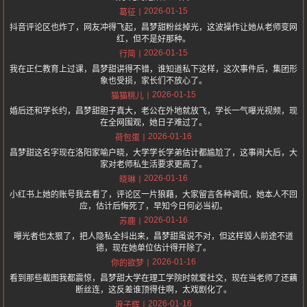
2026-01-15
葛征
抖音评论区也炸了，网友冲得飞起，昌梦甜粉丝掉光，这波操作让她从老师变网
红，但不是好那种。
2026-01-15
行简
我在正仁教育上过课，昌梦甜讲得不错，谁知道私下这样，这次事件后，集团形
象也受损，家长们不放心了。
2026-01-15
猫猫桃儿
婚后还和学长约，昌梦甜胆子真大，老公在外地就放飞，学长一气曝光视频，现
在全网围观，她日子难过了。
2026-01-16
荷包蛋
昌梦甜这名字现在洛阳家喻户晓，大学学长学弟估计都尴尬了，这事闹大后，大
家对老师私生活要求更高了。
2026-01-16
晓琳
小红书上她的账号我去看了，评论区一片狼藉，大家留言各种调侃，她本人不回
应，估计后悔死了，早知今日何必当初。
2026-01-16
苏鹿
曝光者也太狠了，把人隐私全抖出来，昌梦甜虽说不对，但这样毁人前途不道
德，现在她单位估计得开除了。
2026-01-16
你的欲梦
看到那些截图我都震惊，昌梦甜大学在理工学院时就爱社交，现在当老师了还藕
断丝连，这反差谁顶得住啊，太戏剧化了。
2026-01-16
浪子辉