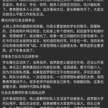
系复杂，有老公、学长、领导，她本人到现在没回应，估计躲起来
了。教育圈很多人认识她，这次事闹大后，家长群都传开了，大家议
论她怎么平衡工作和私生活。
曝光内容引发全网争议
从网上流传的截图和视频看，内容主要是她和学长的聊天，挺暧昧
的，还有些照片特征明显，比如身上有个痣啥的。起因是学长和她吵
架，觉得被绿了，就全曝光了。结果一夜之间她的社交账号被冲，小
红书评论区全是网友留言，有的调侃有的骂，抖音也一样。洛阳本地
论坛和微信群传得飞起，大家觉得她人设崩得太快，教师这职业要求
高，这下形象全毁了。
涉事各方反应与后续影响
学长曝光后消失了，没再发声，昌梦甜老公据说在外地，还没公开表
态。单位正仁教育集团估计内部在处理，低调调查。警方可能介入，
因为涉及隐私泄露。结果是昌梦甜社交平台粉丝掉光，评论区成战
场，网友分成两派，一派说她活该，一派觉得隐私被侵犯太惨。洛阳
教育界震动不小，很多老师开始检查自己账号，怕被翻旧账。这事也
提醒大家，网络时代隐私多脆弱。
社会反思教师形象与隐私边界
这件事闹到现在，核心是教师的私人生活该不该被放大。昌梦甜大学
时玩得开，婚后也没收敛，结果被曝光大家直呼反差大。但反过来