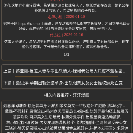
洛阳这地方小事传得快，昌梦甜这波直接成名人了，家长群都在议论，她老公在
外地估计气疯了，希望别影响孩子教育。
2026-01-16
心碎小甜
据黑子网 https://hz.one 上面说，昌梦甜和领导逛街被学长撞见，才闹到曝光聊天
记录，现在她的小红书评论区全是网友留言，热度高得吓人。
2026-01-16
代古拉
这事太劲爆了，昌梦甜平时在抖音教课那么正经，谁知道大学时玩那么开，现在
婚后还这样，学长曝光后全网都知道了，教师形象全毁。
1/1
蔡亚丽-反差人妻孕期出轨情人-绿帽老公曝大尺度不雅私密照片-青岛设计师
聂思洋-孕期出轨还装单身-出轨相亲女莫女士维权遭死亡威胁-清华化学博士
相关内容推荐 - 汗汗漫画
聂思洋-孕期出轨还装单身-出轨相亲女莫女士维权遭死亡威胁-清华化学博士
戴璐-不雅针孔录像流出-扬州商务局副局长-婚内出轨领导靠勾搭上位履历
菠萝吹吹-离异美女生活曝光-私照外泄事件-出租屋卖淫活动被扒
林小媚-沈阳眼镜妹-男友发现怒曝视频-外出约炮圈钱-全网热议反差少女
王晓迪-聊天记录曝光-出轨被劳斯莱斯金主抓奸在床-跪地发毒誓乞求原谅