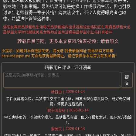
想，私人聊天被扔网上，谁受得了？地点洛阳，这类事本地传得快，
影响她工作和家庭。最终结果可能是她换工作或低调生活，但也引发
讨论：老师就得一辈子装纯？网友热议中，不少人觉得曝光者也缺
德，希望法律管管这种事。
洛阳女教师昌梦甜私生活曝光
昌梦甜婚内出轨视频流出
洛阳正仁教育昌梦甜大瓜
昌梦甜大学时代暧昧关系
女教师反差生活揭秘
昌梦甜小红书抖音被冲
转载自黑子网，更多本文资料/独家视频：请看原文
小提示：如遇到本页链接失效，请发送“我要最新网址”到本站官方邮箱
heizi.me@pm.me 可自动获得最新网址。请记录保存本站官方联系邮箱！
精彩用户评论 - 汗汗漫画
提
交
2026-01-14
杨日白
事件发酵这么快，昌梦甜社交平台全沦陷，网友围观心态真复杂，既好奇又同
情，但更多是看热闹。
2026-01-14
我不叫龙虾
学长也够狠的，吵架就全曝光，昌梦甜虽有错，但这样报复太过，现在双方都毁
了。
2026-01-14
谢美天
这反差婊人设太经典了，昌梦甜白天上课晚上约，洛阳本地人都在八卦，她以后