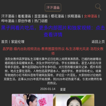
汗汗漫画
汗汗漫画
羞羞漫画
歪歪漫画
樱花漫画
妖精漫画
女神漫画
哔咔漫画
原创作者
热门话题
黑子网看片吃瓜，更多内部图片和独家视频：点击
查看详情
首页
丨
家庭伦理
返回上页
昌梦甜-婚内出轨视频流出-教育圈震惊热议-私生活曝光风波-洛阳女教
师
洛阳女教师昌梦甜私生活曝光事件近日在网上闹得沸沸扬扬，已婚的她被曝出
婚前婚后多段暧昧关系，涉及大学时代约会、学长长期联系，甚至入职后与领
导牵手逛街。事件起因疑似与学长争吵后，对方怒而曝光聊天记录、照片和视
频，地点主要在洛阳，人物包括昌梦甜本人、她的学长、男领导和老公。结果
导致她的小红书和抖音账号被网友围攻，评论区一片混乱，大家纷纷讨论她的
双面生活。这事从2025年底开始发酵，到2026年初热度不减，引发对教师形象
的热议。
2026-01-14
夏夏