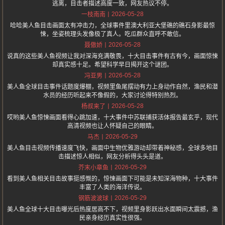
逃离，目击者描述高度一致，网友热议不停。
2026-05-28
一枝南南
哈哈美人鱼目击画面太有冲击力，全球事件里澳大利亚大堡礁的礁石身影最惊
悚，坐姿梳理头发像极了真人。吃瓜群众直呼不敢信。
2026-05-28
聂傲娇
说真的这些美人鱼视频让我对深海充满敬畏，十大目击事件有古有今，画面惊悚
却真实感十足。希望科学早日揭开这个谜团。
2026-05-28
冯亚男
美人鱼全球目击事件话题度爆棚，视频里鱼尾摆动有力上身动作自然，渔民和潜
水员的经历听起来不像假的，大家讨论得特别热烈。
2026-05-28
杨叔来了
哎哟美人鱼惊悚画面看得心跳加速，十大事件中苏联捕获活体报告最玄乎，现代
高清视频也让人怀疑自己的眼睛。
2026-05-29
马杰
美人鱼目击视频传播速度飞快，画面中生物优雅游动却带着神秘感，全球多地目
击描述惊人相似，网友分析得头头是道。
2026-05-29
芥末小章鱼
看到美人鱼相关目击故事挺感慨的，惊悚画面下可能是未知深海物种，十大事件
丰富了人类的海洋传说。
2026-05-29
钢筋波波球
美人鱼全球十大目击曝光后热度居高不下，视频里身影跃出水面瞬间太震撼，渔
民亲身经历真实性很强。