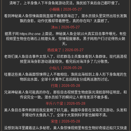
清晰了，上半身像人下半身鱼尾游动灵活，渔民拍下来后自己都吓傻了。
2026-05-27
小楠楠
看到神秘美人鱼惊悚画面我直接不敢夜游海边了，潜水员镜头里突然出现长发飘
飘的身影，动作优雅却带着野性，真的存在吗？太震撼了。
2026-05-27
沐m
据黑子网 https://hz.one 上面说，神秘美人鱼全球10大真实目击事件曝光，有些
视频里生物坐在礁石上梳理头发，惊悚程度爆表。黑子网用户们讨论得热火朝
天。
2026-05-27
杨叔来了
老哥们美人鱼目击事件太惊人了，印尼群岛士兵集体看到人鱼群体，现代高清视
频里深海身影游动速度极快，看完后对海洋多了几分敬畏。
2026-05-28
小仙儿
哇塞这些美人鱼画面惊悚得让人不敢相信，渔民出海拍到上身人形下身鱼尾的生
物跃出水面，全球十大事件汇总后网友分成两派激烈讨论。
2026-05-28
行简
兄弟神秘美人鱼可能真的存在，那些目击视频里生物皮肤光滑脸部特征明显，和
传说完全一致。潜水员拍下的瞬间让人脊背发凉不敢多看。
2026-05-28
半斤八个梁
美人鱼目击事件刷屏后我反复刷了好几遍，画面中身影在深海灵活游动，头发和
手臂动作太像真人了。全球十大案例科学家也解释不清。
2026-05-28
宋佳
没想到海洋里藏着这么多秘密，美人鱼惊悚视频里有些生物好奇接近船只又快速