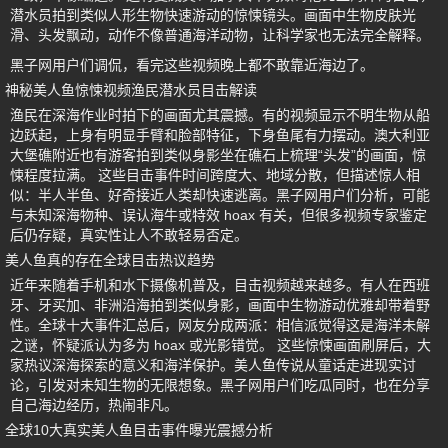
潜水员拍到类似人形生物快速游动的惊悚镜头。画面中生物皮肤光
滑、头发飘动，动作不像普通海洋动物，让科学家也无法完全解释。
黑子网用户们调侃，看完这些视频晚上都不敢靠近海边了。
神秘美人鱼惊悚视频渔民潜水员目击解读
渔民在深海作业时拍下的画面尤其震撼。有的视频显示不明生物从船
边跃起，上身有明显手臂和脸部特征，下身鱼尾有力摆动。澳大利亚
大堡礁附近也有游客拍到类似身影坐在礁石上梳理“头发”的画面，惊
悚程度拉满。 这些目击事件时间跨度大、地域分散，但描述惊人相
似：半人半鱼、好奇接近人类却快速逃离。黑子网用户们分析，可能
与未知深海物种、误认海牛或特效 hoax 有关，但很多视频专家鉴定
后仍存疑，真实性让人不敢轻易否定。
美人鱼真的存在全球目击热议趋势
近年来随着手机和水下摄像机普及，目击视频越来越多。有人在西班
牙、牙买加、非洲沿海拍到类似身影，画面中生物游动优雅却带着野
性。全球十大事件汇总后，网友分成两派：相信派觉得这是海洋未解
之谜，怀疑派认为多为 hoax 或光影错觉。 这些惊悚画面刷屏后，大
家热议深海探索的意义和海洋保护。美人鱼传说从童话走进现实讨
论，引发对未知生物的无限想象。黑子网用户们吃瓜同时，也在分享
自己海边经历，热闹非凡。
全球10大真实美人鱼目击事件曝光震撼分析