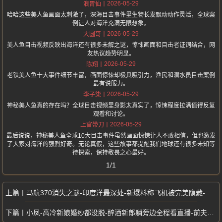
2026-05-29
浪胃仙
哈哈这些美人鱼画面太刺激了，深海目击事件里生物长发飘动动作灵活，全球案
例让人对海洋充满无限想象。
2026-05-29
大圆哥
美人鱼目击视频反映出海洋还有很多未解之谜，惊悚画面和目击者证词结合，网
友热议趋势明显。
2026-05-29
陈翔
老铁美人鱼十大事件细节丰富，画面惊悚却极具吸引力，渔民和潜水员目击案例
最有说服力。
2026-05-29
李子柒
神秘美人鱼真的存在吗？全球目击视频里身影太真实了，惊悚程度拉满值得反复
观看和讨论。
2026-05-29
上官带刀
最后说说，神秘美人鱼全球10大目击事件虽然画面惊悚让人不敢相信，但也激发
了大家对海洋的强烈好奇。无论真假，这些故事都提醒我们地球还有很多未知等
待探索，保持敬畏之心最好。
1/1
马航370消失之谜-印度洋最深处-新爆料称飞机被完美隐藏-残骸线索指向
小凤-高冷新娘婚纱都没脱-醉酒新郎躺旁边全程看直播-前夫沙发上猛压激战