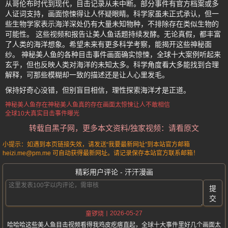
从哥伦布时代到现代，目击记录从未中断。部分事件有官方档案或多
人证词支持，画面惊悚得让人怀疑眼睛。科学家虽未正式承认，但一
些生物学家表示海洋深处仍有大量未知物种，不排除存在类似生物的
可能性。 这些视频和报告让美人鱼话题持续发酵。无论真假，都丰富
了人类的海洋想象。希望未来有更多科学考察，能揭开这些神秘面
纱。 神秘美人鱼的各种目击事件画面确实惊悚，全球十大案例听起来
玄乎，但也反映人类对海洋的未知太多。科学角度看大多能找到合理
解释，可那些模糊却一致的描述还是让人心里发毛。
保持好奇心没错，但别盲目相信，理性探索海洋才是正道。
神秘美人鱼存在
神秘美人鱼真的存在
画面太惊悚
让人不敢相信
全球10大真实目击事件曝光
转载自黑子网，更多本文资料/独家视频：请看原文
小提示：如遇到本页链接失效，请发送“我要最新网址”到本站官方邮箱
heizi.me@pm.me 可自动获得最新网址。请记录保存本站官方联系邮箱！
精彩用户评论 - 汗汗漫画
提
交
2026-05-27
童锣烧
哈哈哈这些美人鱼目击视频看得我鸡皮疙瘩直起，全球十大事件里好几个画面太