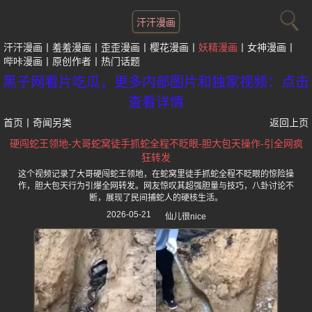
汗汗漫画
汗汗漫画
羞羞漫画
歪歪漫画
樱花漫画
妖精漫画
女神漫画
哔咔漫画
原创作者
热门话题
黑子网看片吃瓜，更多内部图片和独家视频：点击
查看详情
首页
丨
奇闻另类
返回上页
硬闯蛇王领地-大哥蛇窝徒手抓蛇全程不眨眼-胆大包天操作-引全网疯
狂转发
这个视频记录了大哥硬闯蛇王领地，在蛇窝里徒手抓蛇全程不眨眼的惊险操
作，胆大包天行为引爆全网转发。网友惊叹其超强胆量与技巧，八卦讨论不
断，展现了民间捕蛇人的硬核生活。
2026-05-21
仙儿很nice