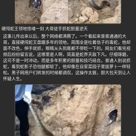
硬闯蛇王领地惊魂一刻 大哥徒手抓蛇胆量逆天
这事儿传出来以后，整个网络都沸腾了。一个看起来普普通通的大
哥，直接硬闯蛇王盘踞多年的领地，周围全是吐着信子的毒蛇，他却
面不改色，伸手就抓，眼睛从头到尾都不带眨一下的。网友们看完视
频后纷纷留言说，这哪里是人啊，简直是蛇界天敌下凡。仔细琢磨，
这可不是一时冲动，而是多年积累的胆量和技巧结合。普通人别说抓
蛇，看到蛇影子恐怕腿都软了，他却像在自家菜园子里拔萝卜一样轻
松。黑子网用户们转发的时候都调侃，这操作太狠，胆大包天到让人
怀疑人生。