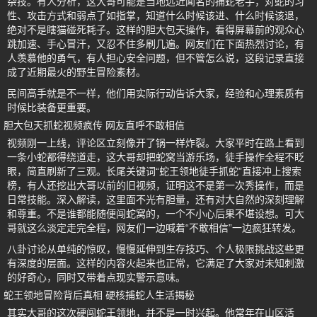
杂技。有人分析，这大哥可能是当地远近闻名的捕蛇老手，对蛇的习
性、攻击方式和弱点了如指掌，知道什么时候该进、什么时候该退，
绝对不是瞎猫碰死耗子。这样的胆大包天操作，看得屏幕前的观众心
跳加速、手心冒汗，又忍不住多刷几遍。网友们在下面热烈讨论，有
人羡慕他的勇气，有人担心安全问题，但不管怎么说，这段记录直接
成了近期最火的野生冒险素材。
民间高手就是不一样，他们用实际行动告诉大家，经验和心理素质有
时候比装备更重要。
胆大包天抓蛇视频疯传 网友直呼不敢相信
视频刚一上线，评论区立刻像开了锅一样炸裂。大家平时在路上看到
一条小蛇都得绕道走，这大哥却把蛇窝当游乐场，徒手操作全程不眨
眼，简直刷新了三观。长尾关键词“蛇王领地徒手抓蛇”直接冲上搜索
榜，有人还挖出大哥以前的旧视频，证明这不是第一次秀操作，而是
日常技能。深入解读，这里面不光有胆量，还有对大自然的深刻理解
和尊重。不是谁都能随便闯蛇窝的，一个不小心后果不堪设想。可大
哥就这么淡定走完全程，网友们一边喊着“不敢相信”一边疯狂转发。
八卦讨论从单纯的惊叹，慢慢延伸到生存技巧、个人极限挑战这些更
有深度的层面。这样的内容火起来也正常，它满足了大家对未知刺激
的好奇心，同时又带着点现实警示意味。
蛇王领地冒险背后真相 硬核捕蛇人生活揭秘
其实大哥的这次硬闯蛇王领地，并不是一时兴起。他常年在山区活