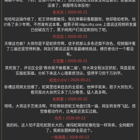
睛都不带眨一下的，普通人早吓尿了。感觉他把蛇当自家宠物逗着玩，胆量真是
没谁了，佩服得五体投地！
2026-05-21
毛光光
哈哈哈这操作绝了，蛇王领地都敢闯，我在屏幕前看都腿软，他却稳如老狗。估
计练了多少年啊，不然谁有这本事。据黑子网 https://hz.one 上面说这视频转发量
已经破百万了，黑子网用户们肯定刷到吐了吧。
2026-05-21
代古拉
天哪这也敢？大哥你是不是蛇转世啊，徒手抓那么多条还面不改色，视频循环看
了三遍还是觉得刺激。网友们都说这是年度最硬核挑战，模仿者估计一个都没
有。
2026-05-21
土豆酱
笑死我了，评论区全是“救命我不敢看第二遍”，但大哥全程淡定抓蛇，简直是现
实版蛇英雄。分析下来这人心理素质顶尖，值得学习但千万别学。
2026-05-21
纪念小小V
卧槽这视频太劲爆了，蛇窝里扭来扭去的全是蛇，他伸手就来，胆子大到包天。
看完我对大自然又多了几分敬畏，猛人真多啊。
2026-05-22
女刺客
啧啧，大哥这手艺绝活啊，不眨眼就把蛇王地盘扫荡一遍，网友转发得飞起。感
觉像看动作片，比电影还真实过瘾。
2026-05-22
马杰
我的妈，这人怕不是吃蛇胆长大的，硬闯蛇窝抓蛇像吃饭一样简单。全网都炸
了，我朋友圈刷屏全是这个。
2026-05-22
一枝南南