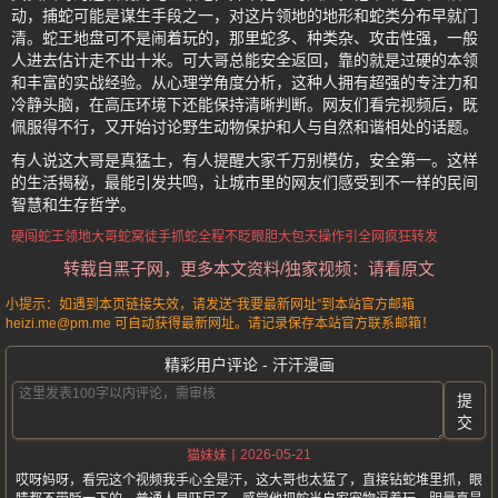
动，捕蛇可能是谋生手段之一，对这片领地的地形和蛇类分布早就门
清。蛇王地盘可不是闹着玩的，那里蛇多、种类杂、攻击性强，一般
人进去估计走不出十米。可大哥总能安全返回，靠的就是过硬的本领
和丰富的实战经验。从心理学角度分析，这种人拥有超强的专注力和
冷静头脑，在高压环境下还能保持清晰判断。网友们看完视频后，既
佩服得不行，又开始讨论野生动物保护和人与自然和谐相处的话题。
有人说这大哥是真猛士，有人提醒大家千万别模仿，安全第一。这样
的生活揭秘，最能引发共鸣，让城市里的网友们感受到不一样的民间
智慧和生存哲学。
硬闯蛇王领地
大哥蛇窝徒手抓蛇
全程不眨眼
胆大包天操作
引全网疯狂转发
转载自黑子网，更多本文资料/独家视频：请看原文
小提示：如遇到本页链接失效，请发送“我要最新网址”到本站官方邮箱
heizi.me@pm.me 可自动获得最新网址。请记录保存本站官方联系邮箱！
精彩用户评论 - 汗汗漫画
提
交
2026-05-21
猫妹妹
哎呀妈呀，看完这个视频我手心全是汗，这大哥也太猛了，直接钻蛇堆里抓，眼