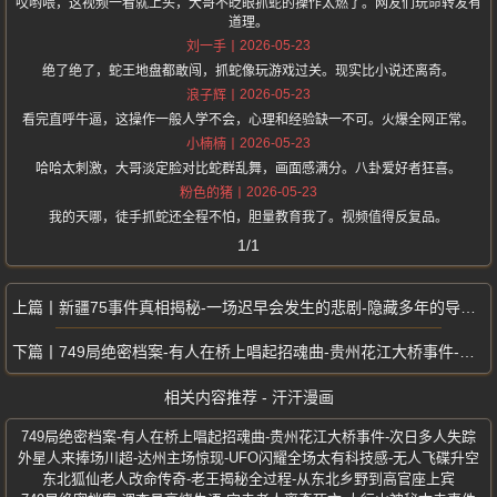
哎哟喂，这视频一看就上头，大哥不眨眼抓蛇的操作太燃了。网友们玩命转发有
道理。
2026-05-23
刘一手
绝了绝了，蛇王地盘都敢闯，抓蛇像玩游戏过关。现实比小说还离奇。
2026-05-23
浪子辉
看完直呼牛逼，这操作一般人学不会，心理和经验缺一不可。火爆全网正常。
2026-05-23
小楠楠
哈哈太刺激，大哥淡定脸对比蛇群乱舞，画面感满分。八卦爱好者狂喜。
2026-05-23
粉色的猪
我的天哪，徒手抓蛇还全程不怕，胆量教育我了。视频值得反复品。
1/1
新疆75事件真相揭秘-一场迟早会发生的悲剧-隐藏多年的导火索终于曝光
749局绝密档案-有人在桥上唱起招魂曲-贵州花江大桥事件-次日多人失踪
相关内容推荐 - 汗汗漫画
749局绝密档案-有人在桥上唱起招魂曲-贵州花江大桥事件-次日多人失踪
外星人来捧场川超-达州主场惊现-UFO闪耀全场太有科技感-无人飞碟升空
东北狐仙老人改命传奇-老王揭秘全过程-从东北乡野到高官座上宾