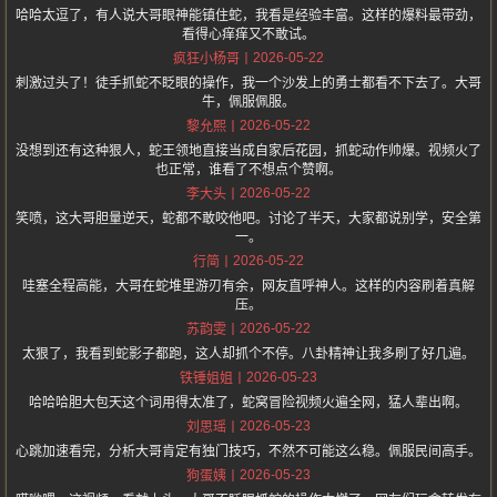
哈哈太逗了，有人说大哥眼神能镇住蛇，我看是经验丰富。这样的爆料最带劲，
看得心痒痒又不敢试。
2026-05-22
疯狂小杨哥
刺激过头了！徒手抓蛇不眨眼的操作，我一个沙发上的勇士都看不下去了。大哥
牛，佩服佩服。
2026-05-22
黎允熙
没想到还有这种狠人，蛇王领地直接当成自家后花园，抓蛇动作帅爆。视频火了
也正常，谁看了不想点个赞啊。
2026-05-22
李大头
笑喷，这大哥胆量逆天，蛇都不敢咬他吧。讨论了半天，大家都说别学，安全第
一。
2026-05-22
行简
哇塞全程高能，大哥在蛇堆里游刃有余，网友直呼神人。这样的内容刷着真解
压。
2026-05-22
苏韵雯
太狠了，我看到蛇影子都跑，这人却抓个不停。八卦精神让我多刷了好几遍。
2026-05-23
铁锤姐姐
哈哈哈胆大包天这个词用得太准了，蛇窝冒险视频火遍全网，猛人辈出啊。
2026-05-23
刘思瑶
心跳加速看完，分析大哥肯定有独门技巧，不然不可能这么稳。佩服民间高手。
2026-05-23
狗蛋姨