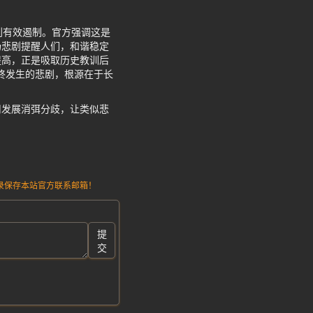
到有效遏制。官方强调这是
场悲剧提醒人们，和谐稳定
提高，正是吸取历史教训后
终发生的悲剧，根源在于长
用发展消弭分歧，让类似悲
请记录保存本站官方联系邮箱！
提
交