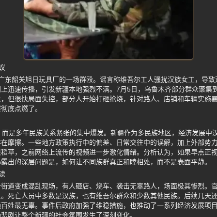
议
底广东韶关旭日玩具厂的一场群殴。谣言称维吾尔工人骚扰汉族女工，导致
上迅速传播，引发新疆本地强烈不满。7月5日，乌鲁木齐部分群众聚集
求，但很快局面失控，部分人开始打砸抢烧，针对路人、店铺和车辆实施
擦彻底点燃了。
，而是多年民族关系紧张的集中爆发。新疆作为多民族地区，经济发展中
存在摩擦。一些地方政策执行中的偏差、日常交往中的误解，加上外部势
根稻草，之前网络上流传的视频进一步激化情绪。分析认为，如果早点正
暴露出的深层问题是，如何让不同族群真正和睦相处，而不是表面平静。
读
分街道变成混乱现场，有人砸店、烧车、袭击无辜路人，场面极其惨烈。
员。死亡人员中多数是汉族，也有维吾尔群众和少数其他民族。后续几天
通百姓最无辜。事件后政府加强了维稳措施，也推动了一系列经济发展项
场悲剧让整个新疆的社会氛围发生了深刻变化。