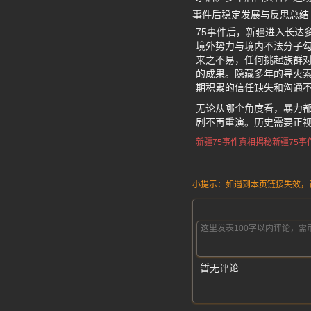
事件后稳定发展与反思总结
75事件后，新疆进入长达
境外势力与境内不法分子
来之不易，任何挑起族群
的成果。隐藏多年的导火索
期积累的信任缺失和沟通
无论从哪个角度看，暴力
剧不再重演。历史需要正
新疆75事件真相揭秘
新疆75事
小提示：如遇到本页链接失效，请发
暂无评论