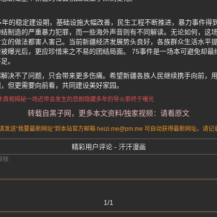
多年的稳定建设期，基础设施大幅改善，民生工程不断推进，暴力事件得
勾结制造的严重暴力犯罪，而一些海外声音则有不同解读。无论如何，这
对立的做法都害人害己。当前新疆经济发展势头良好，各族群众生活水平
被曝光后，更应珍惜来之不易的团结局面。 75事件是一场本可避免却最
不足。
都解决不了问题，只会带来更多伤痛。希望新疆各族人民继续携手向前，
视，但更需要向前看，共同建设美好家园。
件
真相揭秘
一场迟早会发生的悲剧
隐藏多年的导火索终于曝光
转载自黑子网，更多本文资料/独家视频：请看原文
送“我要最新网址”到本站官方邮箱 heizi.me@pm.me 可自动获得最新网址。
精彩用户评论 - 汗汗漫画
1/1