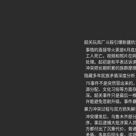
韶关玩具厂斗殴引爆新疆抗
事情的直接导火索是6月
工人死亡。视频和照片在网
处理。起初是和平表达诉
冲突把长期积累的族群摩
隐藏多年民族矛盾深度分析
75事件不是突然冒出来的
源分配、文化习俗等方面
深。韶关事件只是最后一
许能避免悲剧升级。事件
暴力冲突过程与双方损失解
冲突爆发后，乌鲁木齐部
序，事后逮捕大批涉案人
方都付出了沉重代价，普
矛盾。多年后回头看，这