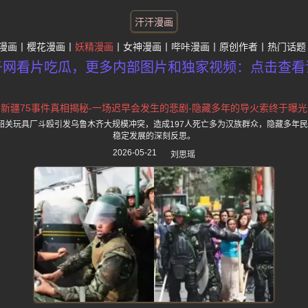
汗汗漫画
漫画
樱花漫画
妖精漫画
女神漫画
哔咔漫画
原创作者
热门话题
子网看片吃瓜，更多内部图片和独家视频：点击查看
新疆75事件真相揭秘-一场迟早会发生的悲剧-隐藏多年的导火索终于曝光
秘，韶关玩具厂斗殴引发乌鲁木齐大规模冲突，造成197人死亡多为汉族群众，隐藏多年
稳定发展的深刻反思。
2026-05-21
刘思瑶