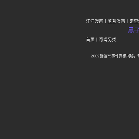
汗汗漫画
羞羞漫画
歪歪
黑
首页
丨
奇闻另类
2009新疆75事件真相揭