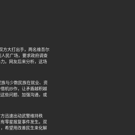
双方大打出手，两名维吾尔
到人民广场，要求政府调查
暴力。网友后来分析，这场
汉族与少数民族在就业、资
力借机炒作，让矛盾越积越
视这些问题、加强沟通，或
官方迅速出动武警维持秩
还有零星报复事件发生。双
目，希望用改善民生来化解