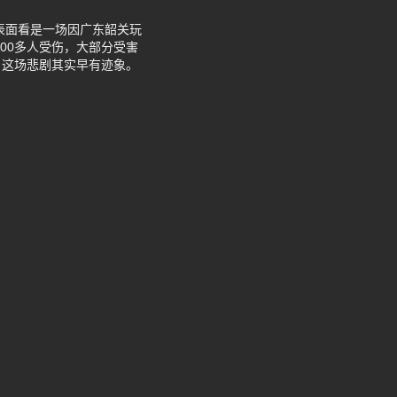
。表面看是一场因广东韶关玩
00多人受伤，大部分受害
，这场悲剧其实早有迹象。