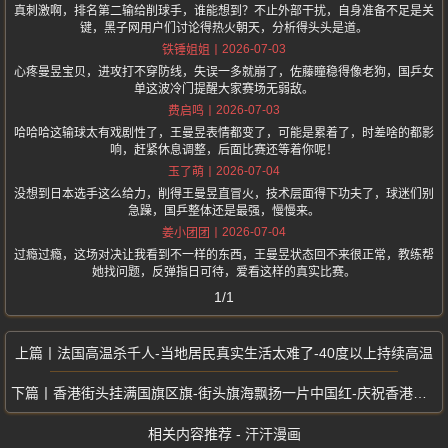
真刺激啊，排名第二输给削球手，谁能想到？不止外部干扰，自身准备不足是关
键，黑子网用户们讨论得热火朝天，分析得头头是道。
2026-07-03
铁锤姐姐
心疼曼昱宝贝，进攻打不穿防线，失误一多就崩了，佐藤瞳稳得像老狗，国乒女
单这波冷门提醒大家赛场无弱敌。
2026-07-03
费启鸣
哈哈哈这输球太有戏剧性了，王曼昱表情都变了，可能是累着了，时差啥的都影
响，赶紧休息调整，后面比赛还等着你呢！
2026-07-04
玉了萌
没想到日本选手这么给力，削得王曼昱直冒火，技术层面得下功夫了，球迷们别
急躁，国乒整体还是最强，慢慢来。
2026-07-04
姜小团团
过瘾过瘾，这场对决让我看到不一样的东西，王曼昱状态回不来很正常，教练帮
她找问题，反弹指日可待，爱看这样的真实比赛。
1/1
法国高温杀千人-当地居民真实生活太难了-40度以上持续高温
香港街头挂满国旗区旗-街头旗海飘扬一片中国红-庆祝香港回归26周年
相关内容推荐 - 汗汗漫画