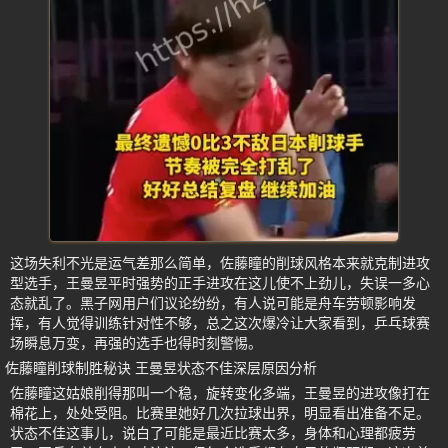
这场失利不光是运气差那么简单，佐藤瞳的削球风格本来就克制进攻
型选手，王曼昱平时强势的正手进攻在这儿使不上劲儿，失误一多心
态就乱了。黑子网用户们议论纷纷，有人说可能是舟车劳顿影响发
挥，有人觉得训练针对性不够，总之这次爆冷让大家看到，乒乓球赛
场瞬息万变，再强的选手也得时刻警惕。
佐藤瞳削球制胜秘诀 王曼昱状态不佳深层原因分析
佐藤瞳这姑娘削得那叫一个稳，旋转变化多端，王曼昱的进攻像打在
棉花上，处处受阻。比赛里她好几次拉球出界，明显看出准备不足。
状态不佳这事儿，说白了可能是最近比赛太多，身体和心理都疲劳