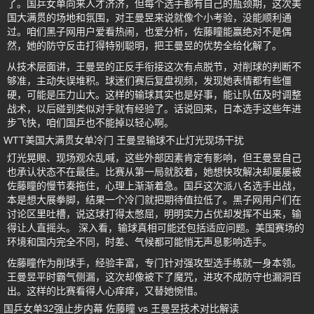
了。国乒女单向来人才济济，但每个选手都有自己的瓶颈期，这次美
国大满贯的场地和氛围，对王曼昱来说就像个小考验，没能顺利通
过。咱们黑子网用户爱看热闹，也爱分析，佐藤瞳能赢绝对不是偶
然，她的防守反击打得特别聪明，把王曼昱的优势全给化解了。
从技术层面讲，王曼昱的正反手衔接这次有点脱节，对削球的判断不
够准，主动失误堆积。球迷们赛后复盘视频，发现她表情都有些僵
硬，可能是压力山大。这样的输球其实也是好事，能让队伍及时调整
战术，以后碰到类似对手就有经验了。话说回来，日本选手这些年进
步飞快，咱们国乒也不能掉以轻心啊。
WTT美国大满贯女单冷门 王曼昱输球不止灯光现场干扰
灯光晃眼、现场观众乱喊，这些外部因素肯定有影响，但王曼昱自己
也承认状态不在最佳。比赛从第一局就胶着，她想快攻解决却屡屡被
佐藤瞳的慢节奏拖住，心理上渐渐着急。国乒这次派八名选手出战，
本是想大展拳脚，结果一个冷门就把期待值拉低了。黑子网用户们在
讨论区里吐槽，说这球打得太憋屈，明明实力占优却发挥不出来，输
得让人直摇头。 深入看，输球真相可能还包括适应问题。美国赛场的
环境和国内完全不同，时差、气候都可能悄无声息影响选手。
佐藤瞳作为削球手，经验丰富，专门针对强攻型选手练就一身本领。
王曼昱平时霸气侧漏，这次却像被下了魔咒，进攻不成防守也漏洞百
出。这样的比赛看得人心痒痒，又替她惋惜。
国乒女单32强止步内幕 佐藤瞳 vs 王曼昱技术对比解读