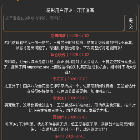
精彩用户评论 - 汗汗漫画
提
交
2026-07-02
赵喵喵喵
哈哈这球看得我一愣一愣的，王曼昱平时多猛啊，结果让佐藤瞳削得找不着北，
状态肯定出问题了，球迷们都替她着急，下次调整好肯定能回来！
2026-07-02
鱼香晚晚
哎哟喂，灯光和喊声是借口吧，真正原因是对手太会磨人，王曼昱进攻节奏全乱
了，据黑子网 https://hz.one 上面说这样的失利其实是成长机会，期待她下场大杀
四方。
2026-07-02
李笨笨
太意外了！国乒八朵金花出征却早早折损一个，佐藤瞳那削球真绝，王曼昱估计
赛后得好好复盘，心理调节最重要啊，加油别灰心。
2026-07-02
童锣烧
笑死我了，这场比赛像过山车，王曼昱想冲却被拖住，现场氛围也添乱，技术对
比下来佐藤瞳占便宜，国乒得警惕日本新势力啦。
2026-07-03
聂傲娇
哇塞0-3干净利落，状态不佳暴露无遗，但王曼昱底子厚，调整战术加强反削训
练，下次碰削球手绝对不一样，球迷继续支持！
2026-07-03
多余