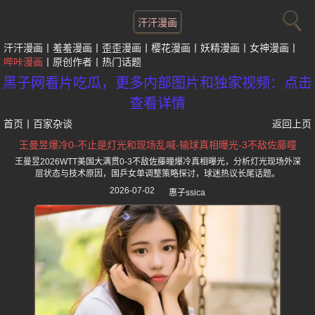
汗汗漫画
汗汗漫画
羞羞漫画
歪歪漫画
樱花漫画
妖精漫画
女神漫画
哔咔漫画
原创作者
热门话题
黑子网看片吃瓜，更多内部图片和独家视频：点击
查看详情
首页
丨
百家杂谈
返回上页
王曼昱爆冷0-不止是灯光和现场乱喊-输球真相曝光-3不敌佐藤瞳
王曼昱2026WTT美国大满贯0-3不敌佐藤瞳爆冷真相曝光，分析灯光现场外深
层状态与技术原因，国乒女单调整策略探讨，球迷热议长尾话题。
2026-07-02
惠子ssica