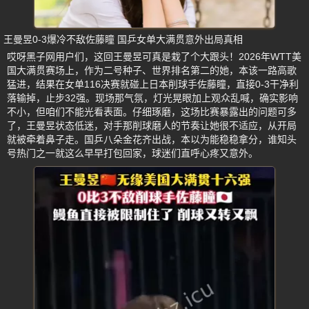
王曼昱0-3爆冷不敌佐藤瞳 国乒女单大满贯意外出局真相
哎呀黑子网用户们，这回王曼昱可真是栽了个大跟头！2026年WTT美
国大满贯赛场上，作为二号种子、世界排名第二的她，本该一路高歌
猛进，结果在女单116决赛就碰上日本削球手佐藤瞳，直接0-3干净利
落输掉，止步32强。现场那气氛，灯光晃眼加上观众乱喊，确实影响
不小，但咱们不能光看表面。仔细琢磨，这场比赛暴露出的问题可多
了，王曼昱状态低迷，对手那削球磨人的节奏让她很不适应，从开局
就被牵着鼻子走。国乒八朵金花齐出战，本以为能稳稳拿分，谁知头
号热门之一就这么早早打包回家，球迷们直呼心疼又意外。