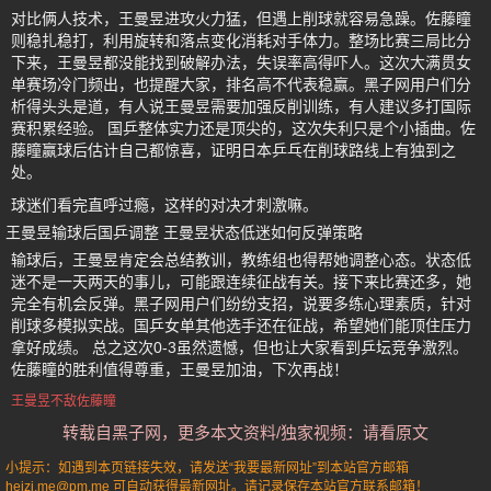
对比俩人技术，王曼昱进攻火力猛，但遇上削球就容易急躁。佐藤瞳
则稳扎稳打，利用旋转和落点变化消耗对手体力。整场比赛三局比分
下来，王曼昱都没能找到破解办法，失误率高得吓人。这次大满贯女
单赛场冷门频出，也提醒大家，排名高不代表稳赢。黑子网用户们分
析得头头是道，有人说王曼昱需要加强反削训练，有人建议多打国际
赛积累经验。 国乒整体实力还是顶尖的，这次失利只是个小插曲。佐
藤瞳赢球后估计自己都惊喜，证明日本乒乓在削球路线上有独到之
处。
球迷们看完直呼过瘾，这样的对决才刺激嘛。
王曼昱输球后国乒调整 王曼昱状态低迷如何反弹策略
输球后，王曼昱肯定会总结教训，教练组也得帮她调整心态。状态低
迷不是一天两天的事儿，可能跟连续征战有关。接下来比赛还多，她
完全有机会反弹。黑子网用户们纷纷支招，说要多练心理素质，针对
削球多模拟实战。国乒女单其他选手还在征战，希望她们能顶住压力
拿好成绩。 总之这次0-3虽然遗憾，但也让大家看到乒坛竞争激烈。
佐藤瞳的胜利值得尊重，王曼昱加油，下次再战！
王曼昱不敌佐藤瞳
转载自黑子网，更多本文资料/独家视频：请看原文
小提示：如遇到本页链接失效，请发送“我要最新网址”到本站官方邮箱
heizi.me@pm.me 可自动获得最新网址。请记录保存本站官方联系邮箱！