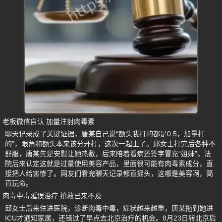
老板微信自认 加量注射肉毒素
聊天记录成了关键证据，唐某自己说“额头我打的都是0.5，加量打
的”，眼角和额头本来该分开打，这次一起上了。邱女士打完后各种不
舒服，唐某先是安慰让她热敷，后来陪着看病还签字冒充“姐妹”。法
院后来认定这就是过量使用美容产品，里面很可能有肉毒素成分，直
接把人给害惨了。网友们看完聊天记录都直摇头，这哪是美容啊，简
直玩命。
肉毒中毒延误治疗 抢救已来不及
邱女士后来住进医院，诊断肉毒中毒，症状越来越重，唐某拖到她进
ICU才通知家属，还错过了早点去北京治疗的机会。8月23日转北京后