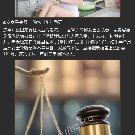
50岁女子美容店 除皱针加量致死
这事儿说出来真让人后背发凉，一位50岁的邱女士去长春一家美容瘦
身馆做抗衰项目，打了除皱针后没几天就头晕、手无力、眼睛睁不
开。老板唐某在微信里回她“加量打的”“过段时间就好了”，结果半个月
后邱女士呼吸衰竭不幸离世。家属气不过，直接把老板告上法庭要
121万，这案子从一审到二审闹得挺大。