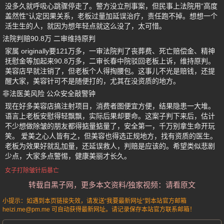
没多久就呼吸心跳骤停走了。警方没立刑事案，但民事上法院用“高度
盖然性”认定因果关系，老板过量加延误治疗，责任跑不掉。想想一个
活生生的人，就因为想年轻点就这么没了，太可惜。
法院判赔90.8万 二审维持原判
家属 originally要121万多，一审法院判了丧葬费、死亡赔偿金、精神
抚慰金等加起来90.8万多，二审长春中院驳回老板上诉，维持原判。
美容店早就注销了，但老板个人得掏腰包。这事儿不光是赔钱，还提
醒大家，美容针可不是随便打的，尤其在没资质的地方。
非法医美风险 公众安全敲警钟
现在好多美容店搞注射项目，消费者图便宜方便，结果隐患一大堆。
语言上老板安慰得轻飘飘，实际后果却要命。这案子判下来后，估计
不少想做除皱的朋友都得掂量掂量了，安全第一，千万别拿生命开玩
笑。 爱美之心人皆有之，但美容也得选正规地方，找有资质的医生。
老板为效果好就乱加量，还延误救人，判赔是应该的。希望类似悲剧
少点，大家多点警惕，健康美丽才长久。
女子打除皱针后暴亡
转载自黑子网，更多本文资料/独家视频：请看原文
小提示：如遇到本页链接失效，请发送“我要最新网址”到本站官方邮箱
heizi.me@pm.me 可自动获得最新网址。请记录保存本站官方联系邮箱！