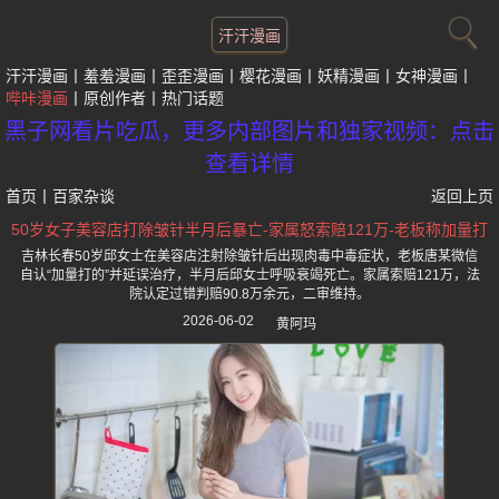
汗汗漫画
汗汗漫画
羞羞漫画
歪歪漫画
樱花漫画
妖精漫画
女神漫画
哔咔漫画
原创作者
热门话题
黑子网看片吃瓜，更多内部图片和独家视频：点击
查看详情
首页
丨
百家杂谈
返回上页
50岁女子美容店打除皱针半月后暴亡-家属怒索赔121万-老板称加量打
吉林长春50岁邱女士在美容店注射除皱针后出现肉毒中毒症状，老板唐某微信
自认“加量打的”并延误治疗，半月后邱女士呼吸衰竭死亡。家属索赔121万，法
院认定过错判赔90.8万余元，二审维持。
2026-06-02
黄阿玛