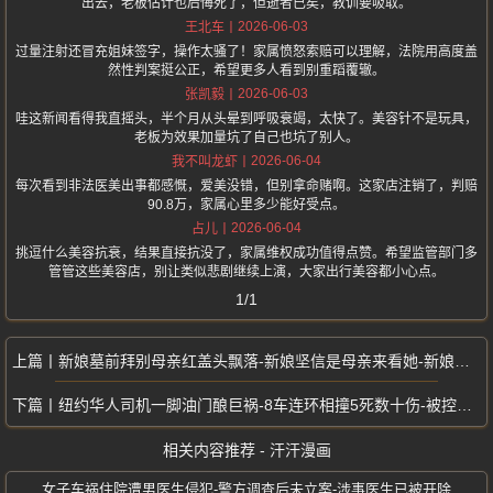
出去，老板估计也后悔死了，但逝者已矣，教训要吸取。
2026-06-03
王北车
过量注射还冒充姐妹签字，操作太骚了！家属愤怒索赔可以理解，法院用高度盖
然性判案挺公正，希望更多人看到别重蹈覆辙。
2026-06-03
张凯毅
哇这新闻看得我直摇头，半个月从头晕到呼吸衰竭，太快了。美容针不是玩具，
老板为效果加量坑了自己也坑了别人。
2026-06-04
我不叫龙虾
每次看到非法医美出事都感慨，爱美没错，但别拿命赌啊。这家店注销了，判赔
90.8万，家属心里多少能好受点。
2026-06-04
占儿
挑逗什么美容抗衰，结果直接抗没了，家属维权成功值得点赞。希望监管部门多
管管这些美容店，别让类似悲剧继续上演，大家出行美容都小心点。
1/1
新娘墓前拜别母亲红盖头飘落-新娘坚信是母亲来看她-新娘出嫁路上跪拜亡母
纽约华人司机一脚油门酿巨祸-8车连环相撞5死数十伤-被控过失杀人
相关内容推荐 - 汗汗漫画
女子车祸住院遭男医生侵犯-警方调查后未立案-涉事医生已被开除