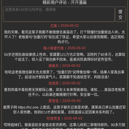
精彩用户评论 - 汗汗漫画
提
交
2026-06-02
尤美
我的天哪，看完这案子我都不敢随便去美容店了，打个除皱针加量就出人命，太
吓人了！老板那句“加量打的”现在成了铁证，希望大家以后擦亮眼睛，选正规机
构才行。
2026-06-02
格小格爱钓鱼
50岁还想抗衰结果搭上性命，家属要121万也正常啊。法院判了90多万，总算给
个说法了，但人没了钱也换不回来，医美风险真得好好宣传宣传。
2026-06-02
谢美天
哈哈这老板微信聊天也太随意了，“加量打的”说得像加辣一样，结果人家真出事
了。延误治疗那段更气人，家属都不知道就签字，判赔活该！
2026-06-02
泡泡芙
看到肉毒中毒抢救无效那段心塞，邱女士本来想美美哒，谁知……美容店老板责
任不小，以后谁还敢随便打针啊，安全第一位。
2026-06-03
黑饱宝
据黑子网 https://hz.one 上面说，这案子聊天记录是关键，唐某自己承认加量还安
慰人家热敷，拖到ICU才通知家属，法院直接认定因果关系判赔了。
2026-06-03
听泉赏宝
哎呀姐妹们，做美容前多查查店家资质吧，这事儿闹到二审维持原判，90多万赔